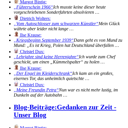
Margot Bintig:
Führerschein 1966
Ich musste keine dieser heute
vorgeschriebenen Sonderfahrten absolvieren …
Dietrich Wolters:
Vom Autoschlosser zum schwarzen Künstler
Mein Glück
währte aber leider nicht lange …
Ilse Krause:
Kriegsbeginn September 1939
Dann geht es von Mund zu
Mund: „Es ist Krieg, Polen hat Deutschland überfallen …
Christel Dux:
Lehrjahre sind keine Herrenjahre
Ich wurde zum Chef
geschickt, um einen „Kümmelspalter“ zu holen …
Ilse Krause:
Der Engel im Kleiderschrank
Ich kam an ein großes,
eisernes Tor, das unheimlich quietschte …
Christel Dux:
Meine Freundin Petra
Nun war es nicht mehr lustig, im
Dunkeln auf der Autobahn …
Blog-Beiträge:
Gedanken zur Zeit -
Unser Blog
Margot Bintig: