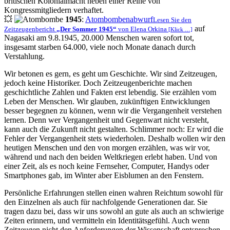
britischen Kolonialmacht neben einer Reihe von
Kongressmitgliedern verhaftet.
💥
1945
:
Atombombenabwurf
Lesen Sie den
auf
Zeitzeugenbericht
Der Sommer 1945
von Elena Orkina
[Klick …]
Nagasaki am 9.8.1945, 20.000 Menschen waren sofort tot,
insgesamt starben 64.000, viele noch Monate danach durch
Verstahlung.
Wir betonen es gern, es geht um Geschichte. Wir sind Zeitzeugen,
jedoch keine Historiker. Doch Zeitzeugenberichte machen
geschichtliche Zahlen und Fakten erst lebendig. Sie erzählen vom
Leben der Menschen. Wir glauben, zukünftigen Entwicklungen
besser begegnen zu können, wenn wir die Vergangenheit verstehen
lernen. Denn wer Vergangenheit und Gegenwart nicht versteht,
kann auch die Zukunft nicht gestalten. Schlimmer noch: Er wird die
Fehler der Vergangenheit stets wiederholen. Deshalb wollen wir den
heutigen Menschen und den von morgen erzählen, was wir vor,
während und nach den beiden Weltkriegen erlebt haben. Und von
einer Zeit, als es noch keine Fernseher, Computer, Handys oder
Smartphones gab, im Winter aber Eisblumen an den Fenstern.
Persönliche Erfahrungen stellen einen wahren Reichtum sowohl für
den Einzelnen als auch für nachfolgende Generationen dar. Sie
tragen dazu bei, dass wir uns sowohl an gute als auch an schwierige
Zeiten erinnern, und vermitteln ein Identitätsgefühl. Auch wenn
Zeitzeugen nicht den Anforderungen der Wissenschaft entsprechen,