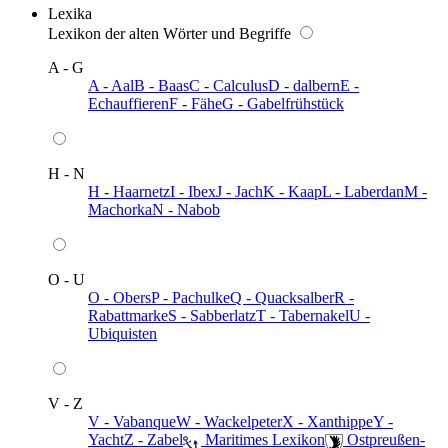
Lexika
Lexikon der alten Wörter und Begriffe
A - G
A - Aal
B - Baas
C - Calculus
D - dalbern
E -
Echauffieren
F - Fähe
G - Gabelfrühstück
H - N
H - Haarnetz
I - Ibex
J - Jach
K - Kaap
L - Laberdan
M -
Machorka
N - Nabob
O - U
O - Obers
P - Pachulke
Q - Quacksalber
R -
Rabattmarke
S - Sabberlatz
T - Tabernakel
U -
Ubiquisten
V - Z
V - Vabanque
W - Wackelpeter
X - Xanthippe
Y -
Yacht
Z - Zabel
️ Maritimes Lexikon
️ Ostpreußen-