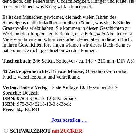
der Städte, den Feuersturm, Obdachlosigkeit, Hunger und Kälte; sie
mussten erleben, was Krieg wirklich bedeutet.
Es ist den Menschen gewidmet, die nach vielen Jahren des
Schweigens endlich darüber schreiben können, was sie als Kinder
Grauenvolles erlebt haben. Sie kommen in diesen Geschichten zu
Wort, um den Jüngeren zu berichten, dass Krieg
kein
Abenteuer ist.
Viele von ihnen sind schon verstorben, leben aber in diesem Buch,
in ihren Geschichten fort. Ihnen widmen wir dieses Buch, denn es
hätte ohne sie nicht geschrieben werden können.
Taschenbuch:
246 Seiten, Softcover / ca. 148 × 210 mm (DIN A5)
43 Zeitzeugenberichte:
Kriegserlebnisse, Operation Gomorrha,
Flucht, Verschleppung und Vertreibung.
Verlag:
Kadera-Verlag - Erste Auflage 10. Dezember 2019
Sprache:
Deutsch
ISBN:
978-3-948218-12-6 Paperback
ISBN:
978-3-948218-13-3 e-Book
Preis: 14,- EURO
Jetzt bestellen …
SCHWARZBROT
mit ZUCKER