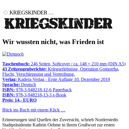
KRIEGSKINDER …
Wir wussten nicht, was Frieden ist
Taschenbuch:
246 Seiten, Softcover / ca. 148 × 210 mm (DIN A5)
43 Zeitzeugenberichte:
Kriegserlebnisse, Operation Gomorrha,
Flucht, Verschleppung und Vertreibung.
Verlag:
Kadera-Verlag - Erste Auflage 10. Dezember 2019
Sprache:
Deutsch
ISBN:
978-3-948218-12-6 Paperback
ISBN:
978-3-948218-13-3 e-Book
Preis: 14,- EURO
Blick ins Buch mit einem Klick …
Erinnerungen sind Quellen der Zuversicht, schrieb Norderstedts
Stadtpräsidentin Kathrin Oehme in ihrem Grußwort zur ersten