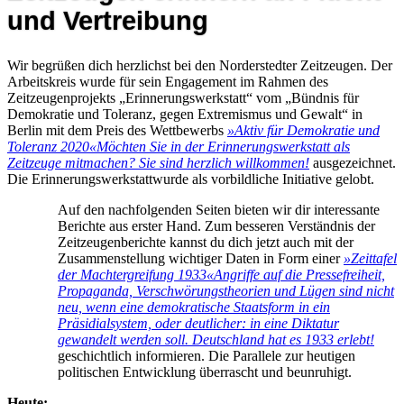
und Vertreibung
Wir begrüßen dich herzlichst bei den Norderstedter Zeitzeugen. Der
Arbeitskreis wurde für sein Engagement im Rahmen des
Zeitzeugenprojekts „Erinnerungswerkstatt“ vom „Bündnis für
Demokratie und Toleranz, gegen Extremismus und Gewalt“ in
Berlin mit dem Preis des Wettbewerbs
»Aktiv für Demokratie und
Toleranz 2020«
Möchten Sie in der Erinnerungswerkstatt als
Zeitzeuge mitmachen? Sie sind herzlich willkommen!
ausgezeichnet.
Die Erinnerungswerkstattwurde als vorbildliche Initiative gelobt.
Auf den nachfolgenden Seiten bieten wir dir interessante
Berichte aus erster Hand. Zum besseren Verständnis der
Zeitzeugenberichte kannst du dich jetzt auch mit der
Zusammenstellung wichtiger Daten in Form einer
»Zeittafel
der Machtergreifung 1933«
Angriffe auf die Pressefreiheit,
Propaganda, Verschwörungstheorien und Lügen sind nicht
neu, wenn eine demokratische Staatsform in ein
Präsidialsystem, oder deutlicher: in eine Diktatur
gewandelt werden soll. Deutschland hat es 1933 erlebt!
geschichtlich informieren. Die Parallele zur heutigen
politischen Entwicklung überrascht und beunruhigt.
Heute: