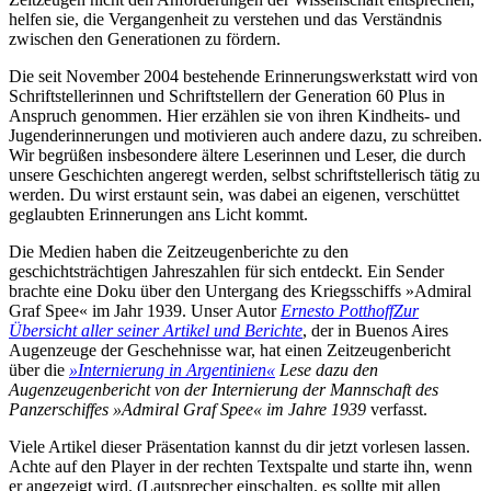
helfen sie, die Vergangenheit zu verstehen und das Verständnis
zwischen den Generationen zu fördern.
Die seit November 2004 bestehende Erinnerungswerkstatt wird von
Schriftstellerinnen und Schriftstellern der Generation 60 Plus in
Anspruch genommen. Hier erzählen sie von ihren Kindheits- und
Jugenderinnerungen und motivieren auch andere dazu, zu schreiben.
Wir begrüßen insbesondere ältere Leserinnen und Leser, die durch
unsere Geschichten angeregt werden, selbst schriftstellerisch tätig zu
werden. Du wirst erstaunt sein, was dabei an eigenen, verschüttet
geglaubten Erinnerungen ans Licht kommt.
Die Medien haben die Zeitzeugenberichte zu den
geschichtsträchtigen Jahreszahlen für sich entdeckt. Ein Sender
brachte eine Doku über den Untergang des Kriegsschiffs »Admiral
Graf Spee« im Jahr 1939. Unser Autor
Ernesto Potthoff
Zur
Übersicht aller seiner Artikel und Berichte
, der in Buenos Aires
Augenzeuge der Geschehnisse war, hat einen Zeitzeugenbericht
über die
»Internierung in Argentinien«
Lese dazu den
Augenzeugenbericht von der Internierung der Mannschaft des
Panzerschiffes »Admiral Graf Spee« im Jahre 1939
verfasst.
Viele Artikel dieser Präsentation kannst du dir jetzt vorlesen lassen.
Achte auf den Player in der rechten Textspalte und starte ihn, wenn
er angezeigt wird. (Lautsprecher einschalten, es sollte mit allen