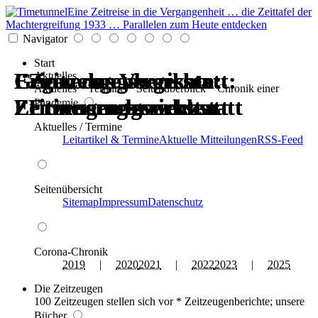
Eine Zeitreise in die Vergangenheit … die Zeittafel der
Machtergreifung 1933 … Parallelen zum Heute entdecken
Navigator
Start
Erinnerungswerkstatt:
Gegen das Vergessen:
Erinnerungswerkstatt:
Gegen das Vergessen:
Zeitzeugenberichte:
Zeitzeugenberichte:
Aktuelles
Aktuelles * Termine * Seitenüberblick * Chronik einer
Zeitzeugen berichten
Erinnerungswerkstatt
Zeitzeugen berichten
Erinnerungswerkstatt
Erinnerungswerkstatt
Erinnerungswerkstatt
Pandemie
Aktuelles / Termine
Leitartikel & Termine
Aktuelle Mitteilungen
RSS-Feed
Seitenübersicht
Sitemap
Impressum
Datenschutz
Corona-Chronik
2019
|
2020
2021
|
2022
2023
|
2025
Die Zeitzeugen
100 Zeitzeugen stellen sich vor * Zeitzeugenberichte; unsere
Bücher