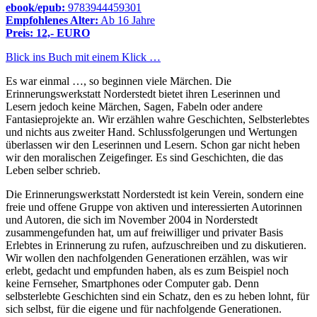
ebook/epub:
9783944459301
Empfohlenes Alter:
Ab 16 Jahre
Preis: 12,- EURO
Blick ins Buch mit einem Klick …
Es war einmal …, so beginnen viele Märchen. Die
Erinnerungswerkstatt Norderstedt bietet ihren Leserinnen und
Lesern jedoch keine Märchen, Sagen, Fabeln oder andere
Fantasieprojekte an. Wir erzählen wahre Geschichten, Selbsterlebtes
und nichts aus zweiter Hand. Schlussfolgerungen und Wertungen
überlassen wir den Leserinnen und Lesern. Schon gar nicht heben
wir den moralischen Zeigefinger. Es sind Geschichten, die das
Leben selber schrieb.
Die Erinnerungswerkstatt Norderstedt ist kein Verein, sondern eine
freie und offene Gruppe von aktiven und interessierten Autorinnen
und Autoren, die sich im November 2004 in Norderstedt
zusammengefunden hat, um auf freiwilliger und privater Basis
Erlebtes in Erinnerung zu rufen, aufzuschreiben und zu diskutieren.
Wir wollen den nachfolgenden Generationen erzählen, was wir
erlebt, gedacht und empfunden haben, als es zum Beispiel noch
keine Fernseher, Smartphones oder Computer gab. Denn
selbsterlebte Geschichten sind ein Schatz, den es zu heben lohnt, für
sich selbst, für die eigene und für nachfolgende Generationen.