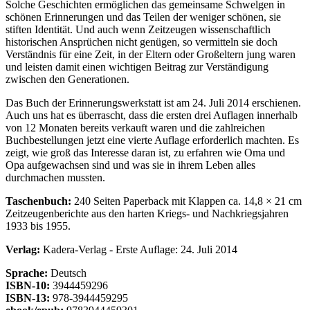
Solche Geschichten ermöglichen das gemeinsame Schwelgen in
schönen Erinnerungen und das Teilen der weniger schönen, sie
stiften Identität. Und auch wenn Zeitzeugen wissenschaftlich
historischen Ansprüchen nicht genügen, so vermitteln sie doch
Verständnis für eine Zeit, in der Eltern oder Großeltern jung waren
und leisten damit einen wichtigen Beitrag zur Verständigung
zwischen den Generationen.
Das Buch der Erinnerungswerkstatt ist am 24. Juli 2014 erschienen.
Auch uns hat es überrascht, dass die ersten drei Auflagen innerhalb
von 12 Monaten bereits verkauft waren und die zahlreichen
Buchbestellungen jetzt eine vierte Auflage erforderlich machten. Es
zeigt, wie groß das Interesse daran ist, zu erfahren wie Oma und
Opa aufgewachsen sind und was sie in ihrem Leben alles
durchmachen mussten.
Taschenbuch:
240 Seiten Paperback mit Klappen ca. 14,8 × 21 cm
Zeitzeugenberichte aus den harten Kriegs- und Nachkriegsjahren
1933 bis 1955.
Verlag:
Kadera-Verlag - Erste Auflage: 24. Juli 2014
Sprache:
Deutsch
ISBN-10:
3944459296
ISBN-13:
978-3944459295