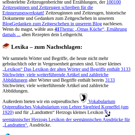
selbsterlebte Zeitzeugenberichte und Erzählungen, der
100
100
Zeitzeuginnen und Zeitzeugen schreiben für die
Erinnerungswerkstatt!
Zeitzeuginnen und Zeitzeugen, historische
Dokumente und Gedanken zum Zeitgeschehen in unserem
Blog
Gedanken zum Zeitgeschehen in unserem Blog
nachlesen.
Wenn du magst, wähle aus
41
Thema:
Omas Küche
, Ernährung
damals ...
alten Rezepten dein Leibgericht.
Lexika – zum Nachschlagen:
Wir sammeln Wörter und Begriffe, die heute nicht mehr
gebräuchlich oder in Vergessenheit geraten sind. Unser kleines
Lexikon
Das Lexikon der alten Wörter und Begriffe enthält
3133
Stichwörter, viele weiterführende Artikel und zahlreiche
Abbildungen
alter Wörter und Begriffe enthält bereits
3133
Stichwörter, viele weiterführende Artikel und zahlreiche
Abbildungen.
Außerdem bieten wir ein ostpreußisches
️ Vokabularium
Ostpreußisches Vokabularium von Lehrer Siegfried Korneffel (um
1920)
und für
Landratten
Herzogs kleines Lexikon
seemännischer
Herzogs Lexikon der seemännischen Ausdrücke für
Landratten
.
Ausdrücke.