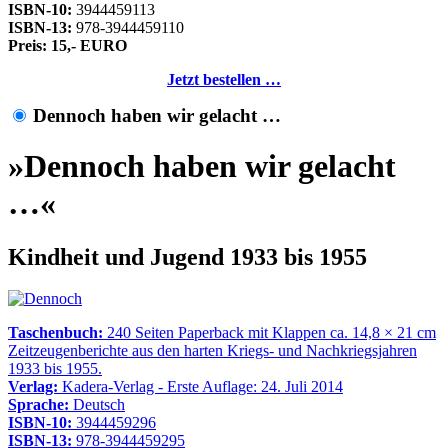
ISBN-10:
3944459113
ISBN-13:
978-3944459110
Preis: 15,- EURO
Jetzt bestellen …
Dennoch haben wir gelacht …
»Dennoch haben wir gelacht
…«
Kindheit und Jugend 1933 bis 1955
Taschenbuch:
240 Seiten Paperback mit Klappen ca. 14,8 × 21 cm
Zeitzeugenberichte aus den harten Kriegs- und Nachkriegsjahren
1933 bis 1955.
Verlag:
Kadera-Verlag - Erste Auflage: 24. Juli 2014
Sprache:
Deutsch
ISBN-10:
3944459296
ISBN-13:
978-3944459295