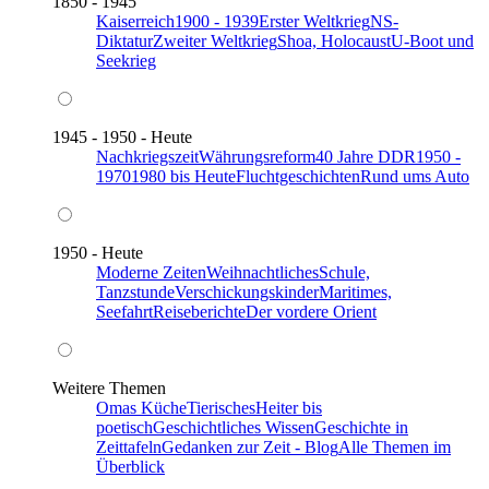
1850 - 1945
Kaiserreich
1900 - 1939
Erster Weltkrieg
NS-
Diktatur
Zweiter Weltkrieg
Shoa, Holocaust
U-Boot und
Seekrieg
1945 - 1950 - Heute
Nachkriegszeit
Währungsreform
40 Jahre DDR
1950 -
1970
1980 bis Heute
Fluchtgeschichten
Rund ums Auto
1950 - Heute
Moderne Zeiten
Weihnachtliches
Schule,
Tanzstunde
Verschickungskinder
Maritimes,
Seefahrt
Reiseberichte
Der vordere Orient
Weitere Themen
Omas Küche
Tierisches
Heiter bis
poetisch
Geschichtliches Wissen
Geschichte in
Zeittafeln
Gedanken zur Zeit - Blog
Alle Themen im
Überblick