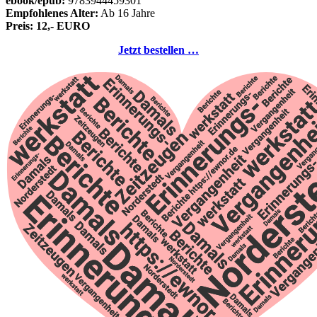
ebook/epub:
9783944459301
Empfohlenes Alter:
Ab 16 Jahre
Preis: 12,- EURO
Jetzt bestellen …