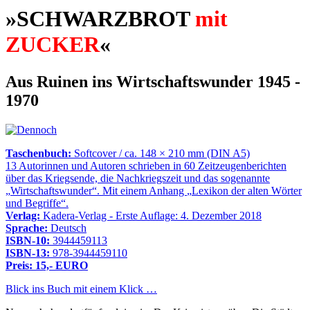
»SCHWARZBROT
mit
ZUCKER
«
Aus Ruinen ins Wirtschaftswunder 1945 -
1970
Taschenbuch:
Softcover / ca. 148 × 210 mm (DIN A5)
13 Autorinnen und Autoren schrieben in 60 Zeitzeugenberichten
über das Kriegsende, die Nachkriegszeit und das sogenannte
Wirtschaftswunder
. Mit einem Anhang
Lexikon der alten Wörter
und Begriffe
.
Verlag:
Kadera-Verlag - Erste Auflage: 4. Dezember 2018
Sprache:
Deutsch
ISBN-10:
3944459113
ISBN-13:
978-3944459110
Preis: 15,- EURO
Blick ins Buch mit einem Klick …