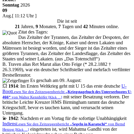
Sonntag
2026
09
Aug.
[ 11:12 Uhr ]
Die
ist seit
21
Jahren,
9
Monaten,
7
Tagen und
42
Minuten online.
Zitat des Tages:
Das Zeitalter der Tyrannen, das Zeitalter der Despoten, der
absoluten Herrscher, der Könige, Kaiser und deren Lakaien und
Mätressen ist besiegt worden, und der Sieger ist das Zeitalter eines
größeren Tyrannen, das Zeitalter der Landesflagge, das Zeitalter des
Staates und seiner Lakaien. (aus
Das Totenschiff
)
B. Traven alias Ret Marut alias Otto Feige (* 28.2.1882 †
26.3.1969), war ein deutscher Schriftsteller und mehrfach verfilmter
Bestsellerautor.
Es geschah am 09. August:
💥
1914
: Im Ersten Weltkrieg geht mit U 15 das erste deutsche
U-
Boot
Lesen Sie den Zeitzeugenbericht
Kriegstagebuch des Unterseebootes U-
mit seiner Besatzung verloren. Der
466
von Walter Kennhöfer
[Klick …]
britische Leichte Kreuzer HMS Birmingham rammt das deutsche
Kriegsschiff, bevor es tauchen kann, und verursacht seinen
Untergang.
💫
1942
: Nachdem er am Vortag für die sofortige Unabhängigkeit
Indiens
Lesen Sie den Zeitzeugenbericht
Segeln in Karatschi
von Bernd
eingetreten ist, wird Mahatma Gandhi von der
Herzog
[Klick …]