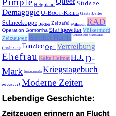
Queer
Pimpfe
Südsee
Helgoland
Demagogie
U-Boot-Krieg
Gastarbeiter
RAD
Schneekoppe
Zeittafel
Bücher
Weihnacht
Stahlgewitter
Völkermord
Operation Gomorrha
Bomber Harris
Ostpreußisches Vokabularium
Zeitzeugen
Tanztee
Vertreibung
Opi
Ernährung
Ehefrau
H.J.
D-
Kalte Heimat
Kriegstagebuch
Mark
Seemannssprache
Moderne Zeiten
Automobil
Lebendige Geschichte:
Zeitzeugen erinnern an Flucht