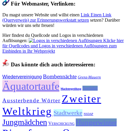
Für Webmaster, Verlinken:
Du magst unsere Website und willst einen
Link
Einen Link
(Querverweis) zur Erinnerungswerkstatt setzen
setzen? Darüber
würden wir uns sehr freuen!
Hier findest du Quellcode und Logos in verschiedenen
Auflösungen:
Klicke hier
für Quellcodes und Logos in verschiedenen Auflösungen zum
Einbinden in Ihr Webprojekt
Das könnte dich auch interessieren:
Bombennächte
Wiedervereinigung
Grenz-Mauern
Äquatortaufe
Seefahrt
Machtergreifung
Zweiter
Aussterbende Wörter
Weltkrieg
Stadtwerke
NSDAP
Jungmädchen
Hungerwinter
Verschickung