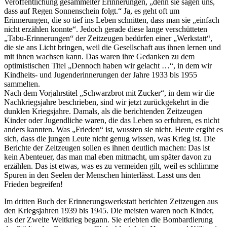
Veröffentlichung gesammelter Erinnerungen,
denn sie sagen uns,
dass auf Regen Sonnenschein folgt.
Ja, es geht oft um
Erinnerungen, die so tief ins Leben schnitten, dass man sie
einfach
nicht erzählen konnte
. Jedoch gerade diese lange verschütteten
Tabu-Erinnerungen
der Zeitzeugen bedürfen einer
Werkstatt
,
die sie ans Licht bringen, weil die Gesellschaft aus ihnen lernen und
mit ihnen wachsen kann. Das waren ihre Gedanken zu dem
optimistischen Titel
Dennoch haben wir gelacht …
, in dem wir
Kindheits- und Jugenderinnerungen der Jahre 1933 bis 1955
sammelten.
Nach dem Vorjahrstitel
Schwarzbrot mit Zucker
, in dem wir die
Nachkriegsjahre beschrieben, sind wir jetzt zurückgekehrt in die
dunklen Kriegsjahre. Damals, als die berichtenden Zeitzeugen
Kinder oder Jugendliche waren, die das Leben so erfuhren, es nicht
anders kannten. Was
Frieden
ist, wussten sie nicht. Heute ergibt es
sich, dass die jungen Leute nicht genug wissen, was Krieg ist. Die
Berichte der Zeitzeugen sollen es ihnen deutlich machen: Das ist
kein Abenteuer, das man mal eben mitmacht, um später davon zu
erzählen. Das ist etwas, was es zu vermeiden gilt, weil es schlimme
Spuren in den Seelen der Menschen hinterlässt. Lasst uns den
Frieden begreifen!
Im dritten Buch der Erinnerungswerkstatt berichten Zeitzeugen aus
den Kriegsjahren 1939 bis 1945. Die meisten waren noch Kinder,
als der Zweite Weltkrieg begann. Sie erlebten die Bombardierung