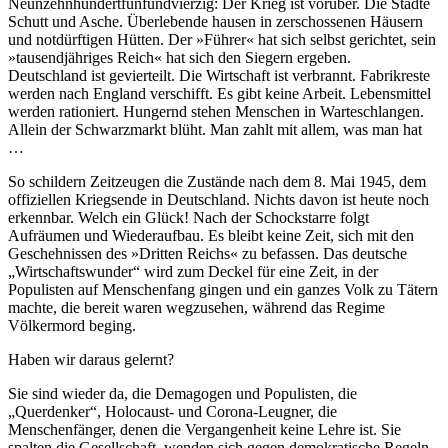
Neunzehnhundertfünfundvierzig: Der Krieg ist vorüber. Die Städte
Schutt und Asche. Überlebende hausen in zerschossenen Häusern
und notdürftigen Hütten. Der »Führer« hat sich selbst gerichtet, sein
»tausendjähriges Reich« hat sich den Siegern ergeben.
Deutschland ist gevierteilt. Die Wirtschaft ist verbrannt. Fabrikreste
werden nach England verschifft. Es gibt keine Arbeit. Lebensmittel
werden rationiert. Hungernd stehen Menschen in Warteschlangen.
Allein der Schwarzmarkt blüht. Man zahlt mit allem, was man hat
…
So schildern Zeitzeugen die Zustände nach dem 8. Mai 1945, dem
offiziellen Kriegsende in Deutschland. Nichts davon ist heute noch
erkennbar. Welch ein Glück! Nach der Schockstarre folgt
Aufräumen und Wiederaufbau. Es bleibt keine Zeit, sich mit den
Geschehnissen des »Dritten Reichs« zu befassen. Das deutsche
Wirtschaftswunder
wird zum Deckel für eine Zeit, in der
Populisten auf Menschenfang gingen und ein ganzes Volk zu Tätern
machte, die bereit waren wegzusehen, während das Regime
Völkermord beging.
Haben wir daraus gelernt?
Sie sind wieder da, die Demagogen und Populisten, die
Querdenker
, Holocaust- und Corona-Leugner, die
Menschenfänger, denen die Vergangenheit keine Lehre ist. Sie
spalten die Gesellschaft, wenden sich gegen demokratische Regeln