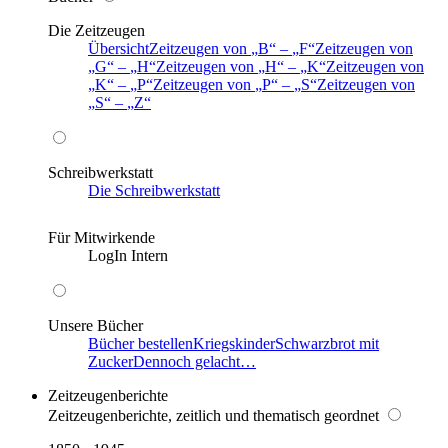
Die Zeitzeugen
Übersicht
Zeitzeugen von
B
–
F
Zeitzeugen von
G
–
H
Zeitzeugen von
H
–
K
Zeitzeugen von
K
–
P
Zeitzeugen von
P
–
S
Zeitzeugen von
S
–
Z
Schreibwerkstatt
Die Schreibwerkstatt
Für Mitwirkende
LogIn Intern
Unsere Bücher
Bücher bestellen
Kriegskinder
Schwarzbrot mit
Zucker
Dennoch gelacht…
Zeitzeugenberichte
Zeitzeugenberichte, zeitlich und thematisch geordnet