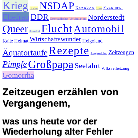
Krieg
NSDAP
Evakuiert
Kanaken
Bücher
Shoa
Ehefrau
DDR
Norderstedt
Ostpreußisches Vokabularium
Flucht
Queer
Automobil
Arnsdorf
Wirtschaftswunder
Kalte Heimat
Helgoland
Rezepte
Äquatortaufe
Zeitzeugen
Jungmädchen
Großpapa
Pimpfe
Seefahrt
Volksverhetzung
Gomorrha
Zeitzeugen erzählen von
Vergangenem,
was uns heute vor der
Wiederholung alter Fehler