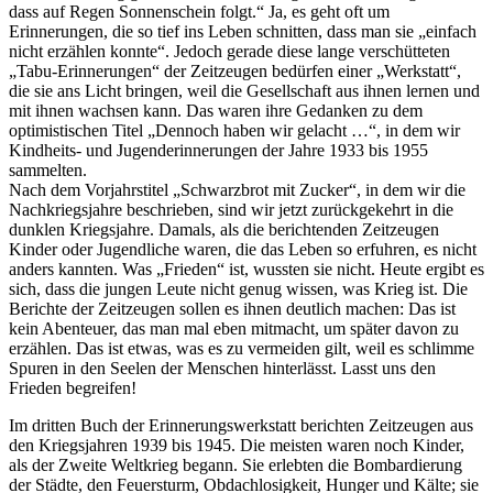
dass auf Regen Sonnenschein folgt.
Ja, es geht oft um
Erinnerungen, die so tief ins Leben schnitten, dass man sie
einfach
nicht erzählen konnte
. Jedoch gerade diese lange verschütteten
Tabu-Erinnerungen
der Zeitzeugen bedürfen einer
Werkstatt
,
die sie ans Licht bringen, weil die Gesellschaft aus ihnen lernen und
mit ihnen wachsen kann. Das waren ihre Gedanken zu dem
optimistischen Titel
Dennoch haben wir gelacht …
, in dem wir
Kindheits- und Jugenderinnerungen der Jahre 1933 bis 1955
sammelten.
Nach dem Vorjahrstitel
Schwarzbrot mit Zucker
, in dem wir die
Nachkriegsjahre beschrieben, sind wir jetzt zurückgekehrt in die
dunklen Kriegsjahre. Damals, als die berichtenden Zeitzeugen
Kinder oder Jugendliche waren, die das Leben so erfuhren, es nicht
anders kannten. Was
Frieden
ist, wussten sie nicht. Heute ergibt es
sich, dass die jungen Leute nicht genug wissen, was Krieg ist. Die
Berichte der Zeitzeugen sollen es ihnen deutlich machen: Das ist
kein Abenteuer, das man mal eben mitmacht, um später davon zu
erzählen. Das ist etwas, was es zu vermeiden gilt, weil es schlimme
Spuren in den Seelen der Menschen hinterlässt. Lasst uns den
Frieden begreifen!
Im dritten Buch der Erinnerungswerkstatt berichten Zeitzeugen aus
den Kriegsjahren 1939 bis 1945. Die meisten waren noch Kinder,
als der Zweite Weltkrieg begann. Sie erlebten die Bombardierung
der Städte, den Feuersturm, Obdachlosigkeit, Hunger und Kälte; sie