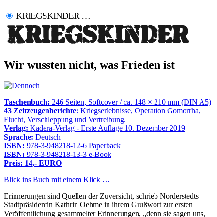
KRIEGSKINDER …
Wir wussten nicht, was Frieden ist
Taschenbuch:
246 Seiten, Softcover / ca. 148 × 210 mm (DIN A5)
43 Zeitzeugenberichte:
Kriegserlebnisse, Operation Gomorrha,
Flucht, Verschleppung und Vertreibung.
Verlag:
Kadera-Verlag - Erste Auflage 10. Dezember 2019
Sprache:
Deutsch
ISBN:
978-3-948218-12-6 Paperback
ISBN:
978-3-948218-13-3 e-Book
Preis: 14,- EURO
Blick ins Buch mit einem Klick …
Erinnerungen sind Quellen der Zuversicht, schrieb Norderstedts
Stadtpräsidentin Kathrin Oehme in ihrem Grußwort zur ersten
Veröffentlichung gesammelter Erinnerungen,
denn sie sagen uns,