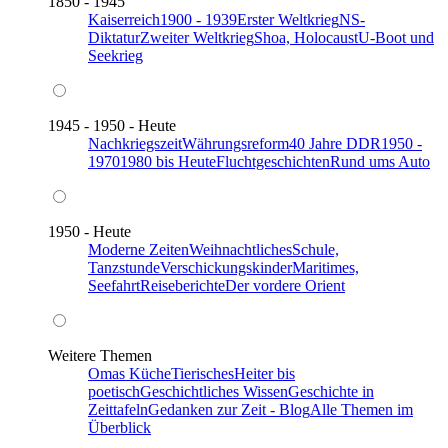
1850 - 1945
Kaiserreich
1900 - 1939
Erster Weltkrieg
NS-
Diktatur
Zweiter Weltkrieg
Shoa, Holocaust
U-Boot und
Seekrieg
1945 - 1950 - Heute
Nachkriegszeit
Währungsreform
40 Jahre DDR
1950 -
1970
1980 bis Heute
Fluchtgeschichten
Rund ums Auto
1950 - Heute
Moderne Zeiten
Weihnachtliches
Schule,
Tanzstunde
Verschickungskinder
Maritimes,
Seefahrt
Reiseberichte
Der vordere Orient
Weitere Themen
Omas Küche
Tierisches
Heiter bis
poetisch
Geschichtliches Wissen
Geschichte in
Zeittafeln
Gedanken zur Zeit - Blog
Alle Themen im
Überblick