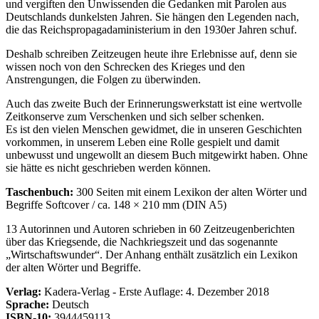
und vergiften den Unwissenden die Gedanken mit Parolen aus
Deutschlands dunkelsten Jahren. Sie hängen den Legenden nach,
die das Reichspropagadaministerium in den 1930er Jahren schuf.
Deshalb schreiben Zeitzeugen heute ihre Erlebnisse auf, denn sie
wissen noch von den Schrecken des Krieges und den
Anstrengungen, die Folgen zu überwinden.
Auch das zweite Buch der Erinnerungswerkstatt ist eine wertvolle
Zeitkonserve zum Verschenken und sich selber schenken.
Es ist den vielen Menschen gewidmet, die in unseren Geschichten
vorkommen, in unserem Leben eine Rolle gespielt und damit
unbewusst und ungewollt an diesem Buch mitgewirkt haben. Ohne
sie hätte es nicht geschrieben werden können.
Taschenbuch:
300 Seiten mit einem Lexikon der alten Wörter und
Begriffe Softcover / ca. 148 × 210 mm (DIN A5)
13 Autorinnen und Autoren schrieben in 60 Zeitzeugenberichten
über das Kriegsende, die Nachkriegszeit und das sogenannte
Wirtschaftswunder
. Der Anhang enthält zusätzlich ein Lexikon
der alten Wörter und Begriffe.
Verlag:
Kadera-Verlag - Erste Auflage: 4. Dezember 2018
Sprache:
Deutsch
ISBN-10:
3944459113