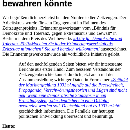
bewahren könnte
Wir begrüßen dich herzlichst bei den Norderstedter Zeitzeugen. Der
Arbeitskreis wurde für sein Engagement im Rahmen des
Zeitzeugenprojekts „Erinnerungswerkstatt“ vom „Bündnis für
Demokratie und Toleranz, gegen Extremismus und Gewalt“ in
Berlin mit dem Preis des Wettbewerbs
»Aktiv für Demokratie und
Toleranz 2020«
Möchten Sie in der Erinnerungswerkstatt als
Zeitzeuge mitmachen? Sie sind herzlich willkommen!
ausgezeichnet.
Die Erinnerungswerkstattwurde als vorbildliche Initiative gelobt.
Auf den nachfolgenden Seiten bieten wir dir interessante
Berichte aus erster Hand. Zum besseren Verständnis der
Zeitzeugenberichte kannst du dich jetzt auch mit der
Zusammenstellung wichtiger Daten in Form einer
»Zeittafel
der Machtergreifung 1933«
Angriffe auf die Pressefreiheit,
Propaganda, Verschwörungstheorien und Lügen sind nicht
neu, wenn eine demokratische Staatsform in ein
Präsidialsystem, oder deutlicher: in eine Diktatur
gewandelt werden soll. Deutschland hat es 1933 erlebt!
geschichtlich informieren. Die Parallele zur heutigen
politischen Entwicklung überrascht und beunruhigt.
Heute: