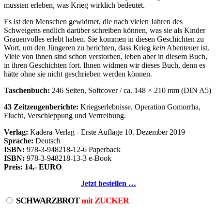
mussten erleben, was Krieg wirklich bedeutet.
Es ist den Menschen gewidmet, die nach vielen Jahren des
Schweigens endlich darüber schreiben können, was sie als Kinder
Grauenvolles erlebt haben. Sie kommen in diesen Geschichten zu
Wort, um den Jüngeren zu berichten, dass Krieg
kein
Abenteuer ist.
Viele von ihnen sind schon verstorben, leben aber in diesem Buch,
in ihren Geschichten fort. Ihnen widmen wir dieses Buch, denn es
hätte ohne sie nicht geschrieben werden können.
Taschenbuch:
246 Seiten, Softcover / ca. 148 × 210 mm (DIN A5)
43 Zeitzeugenberichte:
Kriegserlebnisse, Operation Gomorrha,
Flucht, Verschleppung und Vertreibung.
Verlag:
Kadera-Verlag - Erste Auflage 10. Dezember 2019
Sprache:
Deutsch
ISBN:
978-3-948218-12-6 Paperback
ISBN:
978-3-948218-13-3 e-Book
Preis: 14,- EURO
Jetzt bestellen …
SCHWARZBROT
mit ZUCKER