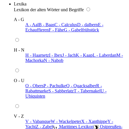
Lexika
Lexikon der alten Wörter und Begriffe
A - G
A - Aal
B - Baas
C - Calculus
D - dalbern
E -
Echauffieren
F - Fähe
G - Gabelfrühstück
H - N
H - Haarnetz
I - Ibex
J - Jach
K - Kaap
L - Laberdan
M -
Machorka
N - Nabob
O - U
O - Obers
P - Pachulke
Q - Quacksalber
R -
Rabattmarke
S - Sabberlatz
T - Tabernakel
U -
Ubiquisten
V - Z
V - Vabanque
W - Wackelpeter
X - Xanthippe
Y -
Yacht
Z - Zabel
️ Maritimes Lexikon
️ Ostpreußen-