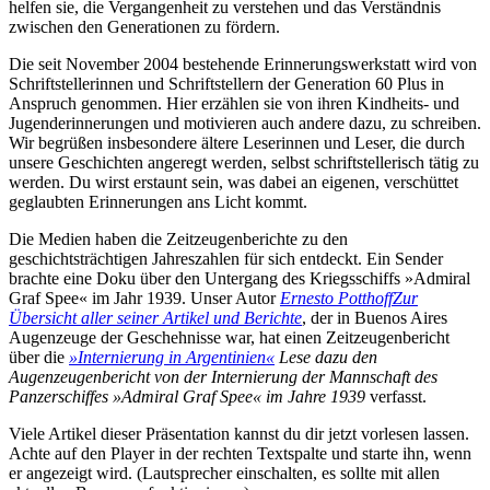
helfen sie, die Vergangenheit zu verstehen und das Verständnis
zwischen den Generationen zu fördern.
Die seit November 2004 bestehende Erinnerungswerkstatt wird von
Schriftstellerinnen und Schriftstellern der Generation 60 Plus in
Anspruch genommen. Hier erzählen sie von ihren Kindheits- und
Jugenderinnerungen und motivieren auch andere dazu, zu schreiben.
Wir begrüßen insbesondere ältere Leserinnen und Leser, die durch
unsere Geschichten angeregt werden, selbst schriftstellerisch tätig zu
werden. Du wirst erstaunt sein, was dabei an eigenen, verschüttet
geglaubten Erinnerungen ans Licht kommt.
Die Medien haben die Zeitzeugenberichte zu den
geschichtsträchtigen Jahreszahlen für sich entdeckt. Ein Sender
brachte eine Doku über den Untergang des Kriegsschiffs »Admiral
Graf Spee« im Jahr 1939. Unser Autor
Ernesto Potthoff
Zur
Übersicht aller seiner Artikel und Berichte
, der in Buenos Aires
Augenzeuge der Geschehnisse war, hat einen Zeitzeugenbericht
über die
»Internierung in Argentinien«
Lese dazu den
Augenzeugenbericht von der Internierung der Mannschaft des
Panzerschiffes »Admiral Graf Spee« im Jahre 1939
verfasst.
Viele Artikel dieser Präsentation kannst du dir jetzt vorlesen lassen.
Achte auf den Player in der rechten Textspalte und starte ihn, wenn
er angezeigt wird. (Lautsprecher einschalten, es sollte mit allen