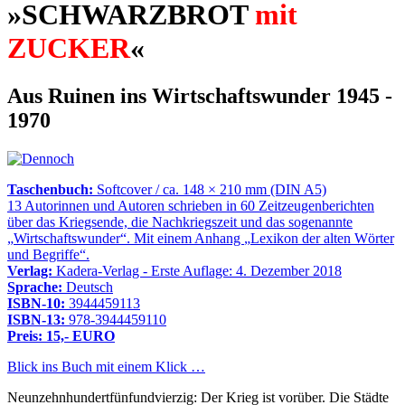
»SCHWARZBROT
mit
ZUCKER
«
Aus Ruinen ins Wirtschaftswunder 1945 -
1970
Taschenbuch:
Softcover / ca. 148 × 210 mm (DIN A5)
13 Autorinnen und Autoren schrieben in 60 Zeitzeugenberichten
über das Kriegsende, die Nachkriegszeit und das sogenannte
Wirtschaftswunder
. Mit einem Anhang
Lexikon der alten Wörter
und Begriffe
.
Verlag:
Kadera-Verlag - Erste Auflage: 4. Dezember 2018
Sprache:
Deutsch
ISBN-10:
3944459113
ISBN-13:
978-3944459110
Preis: 15,- EURO
Blick ins Buch mit einem Klick …
Neunzehnhundertfünfundvierzig: Der Krieg ist vorüber. Die Städte