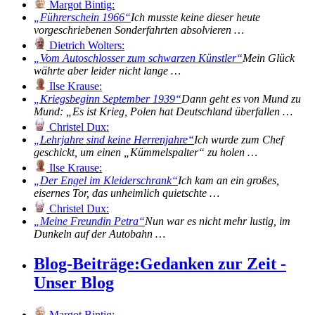
Margot Bintig:
Führerschein 1966
Ich musste keine dieser heute
vorgeschriebenen Sonderfahrten absolvieren …
Dietrich Wolters:
Vom Autoschlosser zum schwarzen Künstler
Mein Glück
währte aber leider nicht lange …
Ilse Krause:
Kriegsbeginn September 1939
Dann geht es von Mund zu
Mund: „Es ist Krieg, Polen hat Deutschland überfallen …
Christel Dux:
Lehrjahre sind keine Herrenjahre
Ich wurde zum Chef
geschickt, um einen „Kümmelspalter“ zu holen …
Ilse Krause:
Der Engel im Kleiderschrank
Ich kam an ein großes,
eisernes Tor, das unheimlich quietschte …
Christel Dux:
Meine Freundin Petra
Nun war es nicht mehr lustig, im
Dunkeln auf der Autobahn …
Blog-Beiträge:
Gedanken zur Zeit -
Unser Blog
Margot Bintig: