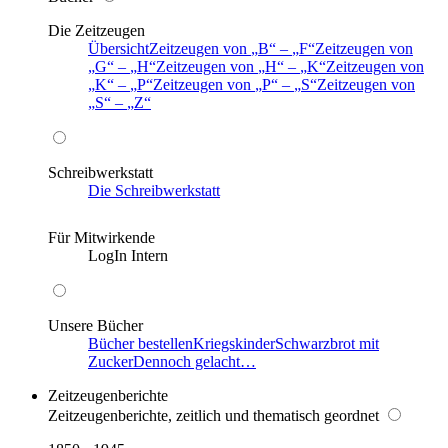
Die Zeitzeugen
Übersicht
Zeitzeugen von
B
–
F
Zeitzeugen von
G
–
H
Zeitzeugen von
H
–
K
Zeitzeugen von
K
–
P
Zeitzeugen von
P
–
S
Zeitzeugen von
S
–
Z
Schreibwerkstatt
Die Schreibwerkstatt
Für Mitwirkende
LogIn Intern
Unsere Bücher
Bücher bestellen
Kriegskinder
Schwarzbrot mit
Zucker
Dennoch gelacht…
Zeitzeugenberichte
Zeitzeugenberichte, zeitlich und thematisch geordnet