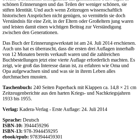
schönen Erinnerungen und das Teilen der weniger schönen, sie
stiften Identität. Und auch wenn Zeitzeugen wissenschaftlich
historischen Ansprüchen nicht genügen, so vermitteln sie doch
Verständnis für eine Zeit, in der Eltern oder Großeltern jung waren
und leisten damit einen wichtigen Beitrag zur Verständigung
zwischen den Generationen.
Das Buch der Erinnerungswerkstatt ist am 24. Juli 2014 erschienen.
Auch uns hat es überrascht, dass die ersten drei Auflagen innerhalb
von 12 Monaten bereits verkauft waren und die zahlreichen
Buchbestellungen jetzt eine vierte Auflage erforderlich machten. Es
zeigt, wie groß das Interesse daran ist, zu erfahren wie Oma und
Opa aufgewachsen sind und was sie in ihrem Leben alles
durchmachen mussten.
Taschenbuch:
240 Seiten Paperback mit Klappen ca. 14,8 × 21 cm
Zeitzeugenberichte aus den harten Kriegs- und Nachkriegsjahren
1933 bis 1955.
Verlag:
Kadera-Verlag - Erste Auflage: 24. Juli 2014
Sprache:
Deutsch
ISBN-10:
3944459296
ISBN-13:
978-3944459295
ebook/epub:
9783944459301