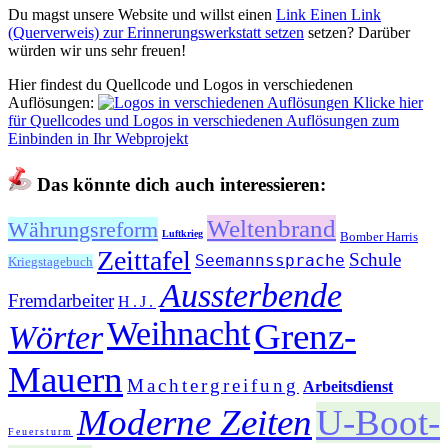
Du magst unsere Website und willst einen
Link
Einen Link
(Querverweis) zur Erinnerungswerkstatt setzen
setzen? Darüber
würden wir uns sehr freuen!
Hier findest du Quellcode und Logos in verschiedenen
Auflösungen:
Klicke hier
für Quellcodes und Logos in verschiedenen Auflösungen zum
Einbinden in Ihr Webprojekt
Das könnte dich auch interessieren:
Weltenbrand
Währungsreform
Luftkrieg
Bomber Harris
Zeittafel
Schule
Seemannssprache
Kriegstagebuch
Aussterbende
Fremdarbeiter
H.J.
Weihnacht
Grenz-
Wörter
Mauern
Machtergreifung
Arbeitsdienst
Moderne Zeiten
U-Boot-
Feuersturm