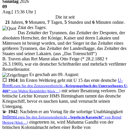
Sonntag
2026
09
Aug.
[ 15:36 Uhr ]
Die
ist seit
21
Jahren,
9
Monaten,
7
Tagen,
5
Stunden und
6
Minuten online.
Zitat des Tages:
Das Zeitalter der Tyrannen, das Zeitalter der Despoten, der
absoluten Herrscher, der Könige, Kaiser und deren Lakaien und
Mätressen ist besiegt worden, und der Sieger ist das Zeitalter eines
größeren Tyrannen, das Zeitalter der Landesflagge, das Zeitalter des
Staates und seiner Lakaien. (aus
Das Totenschiff
)
B. Traven alias Ret Marut alias Otto Feige (* 28.2.1882 †
26.3.1969), war ein deutscher Schriftsteller und mehrfach verfilmter
Bestsellerautor.
Es geschah am 09. August:
💥
1914
: Im Ersten Weltkrieg geht mit U 15 das erste deutsche
U-
Boot
Lesen Sie den Zeitzeugenbericht
Kriegstagebuch des Unterseebootes U-
mit seiner Besatzung verloren. Der
466
von Walter Kennhöfer
[Klick …]
britische Leichte Kreuzer HMS Birmingham rammt das deutsche
Kriegsschiff, bevor es tauchen kann, und verursacht seinen
Untergang.
💫
1942
: Nachdem er am Vortag für die sofortige Unabhängigkeit
Indiens
Lesen Sie den Zeitzeugenbericht
Segeln in Karatschi
von Bernd
eingetreten ist, wird Mahatma Gandhi von der
Herzog
[Klick …]
britischen Kolonialmacht neben einer Reihe von