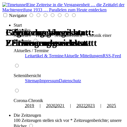
Eine Zeitreise in die Vergangenheit … die Zeittafel der
Machtergreifung 1933 … Parallelen zum Heute entdecken
Navigator
Start
Erinnerungswerkstatt:
Gegen das Vergessen:
Erinnerungswerkstatt:
Gegen das Vergessen:
Zeitzeugenberichte:
Zeitzeugenberichte:
Aktuelles
Aktuelles * Termine * Seitenüberblick * Chronik einer
Zeitzeugen berichten
Erinnerungswerkstatt
Zeitzeugen berichten
Erinnerungswerkstatt
Erinnerungswerkstatt
Erinnerungswerkstatt
Pandemie
Aktuelles / Termine
Leitartikel & Termine
Aktuelle Mitteilungen
RSS-Feed
Seitenübersicht
Sitemap
Impressum
Datenschutz
Corona-Chronik
2019
|
2020
2021
|
2022
2023
|
2025
Die Zeitzeugen
100 Zeitzeugen stellen sich vor * Zeitzeugenberichte; unsere
Bücher