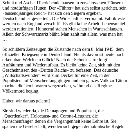
Schutt und Asche. Überlebende hausen in zerschossenen Häusern
und notdürftigen Hütten. Der »Führer« hat sich selbst gerichtet, sein
»tausendjähriges Reich« hat sich den Siegern ergeben.
Deutschland ist gevierteilt. Die Wirtschaft ist verbrannt. Fabrikreste
werden nach England verschifft. Es gibt keine Arbeit. Lebensmittel
werden rationiert. Hungernd stehen Menschen in Warteschlangen.
Allein der Schwarzmarkt blüht. Man zahlt mit allem, was man hat
…
So schildern Zeitzeugen die Zustände nach dem 8. Mai 1945, dem
offiziellen Kriegsende in Deutschland. Nichts davon ist heute noch
erkennbar. Welch ein Glück! Nach der Schockstarre folgt
Aufräumen und Wiederaufbau. Es bleibt keine Zeit, sich mit den
Geschehnissen des »Dritten Reichs« zu befassen. Das deutsche
Wirtschaftswunder
wird zum Deckel für eine Zeit, in der
Populisten auf Menschenfang gingen und ein ganzes Volk zu Tätern
machte, die bereit waren wegzusehen, während das Regime
Völkermord beging.
Haben wir daraus gelernt?
Sie sind wieder da, die Demagogen und Populisten, die
Querdenker
, Holocaust- und Corona-Leugner, die
Menschenfänger, denen die Vergangenheit keine Lehre ist. Sie
spalten die Gesellschaft, wenden sich gegen demokratische Regeln