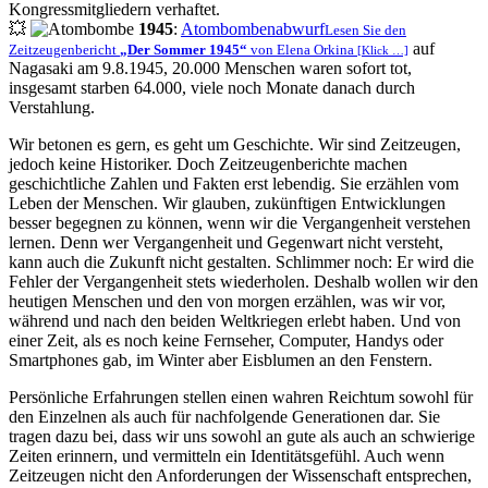
Kongressmitgliedern verhaftet.
💥
1945
:
Atombombenabwurf
Lesen Sie den
auf
Zeitzeugenbericht
Der Sommer 1945
von Elena Orkina
[Klick …]
Nagasaki am 9.8.1945, 20.000 Menschen waren sofort tot,
insgesamt starben 64.000, viele noch Monate danach durch
Verstahlung.
Wir betonen es gern, es geht um Geschichte. Wir sind Zeitzeugen,
jedoch keine Historiker. Doch Zeitzeugenberichte machen
geschichtliche Zahlen und Fakten erst lebendig. Sie erzählen vom
Leben der Menschen. Wir glauben, zukünftigen Entwicklungen
besser begegnen zu können, wenn wir die Vergangenheit verstehen
lernen. Denn wer Vergangenheit und Gegenwart nicht versteht,
kann auch die Zukunft nicht gestalten. Schlimmer noch: Er wird die
Fehler der Vergangenheit stets wiederholen. Deshalb wollen wir den
heutigen Menschen und den von morgen erzählen, was wir vor,
während und nach den beiden Weltkriegen erlebt haben. Und von
einer Zeit, als es noch keine Fernseher, Computer, Handys oder
Smartphones gab, im Winter aber Eisblumen an den Fenstern.
Persönliche Erfahrungen stellen einen wahren Reichtum sowohl für
den Einzelnen als auch für nachfolgende Generationen dar. Sie
tragen dazu bei, dass wir uns sowohl an gute als auch an schwierige
Zeiten erinnern, und vermitteln ein Identitätsgefühl. Auch wenn
Zeitzeugen nicht den Anforderungen der Wissenschaft entsprechen,