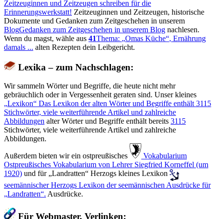
Zeitzeuginnen und Zeitzeugen schreiben für die
Erinnerungswerkstatt!
Zeitzeuginnen und Zeitzeugen, historische
Dokumente und Gedanken zum Zeitgeschehen in unserem
Blog
Gedanken zum Zeitgeschehen in unserem Blog
nachlesen.
Wenn du magst, wähle aus
41
Thema:
Omas Küche
, Ernährung
damals ...
alten Rezepten dein Leibgericht.
Lexika – zum Nachschlagen:
Wir sammeln Wörter und Begriffe, die heute nicht mehr
gebräuchlich oder in Vergessenheit geraten sind. Unser kleines
Lexikon
Das Lexikon der alten Wörter und Begriffe enthält
3115
Stichwörter, viele weiterführende Artikel und zahlreiche
Abbildungen
alter Wörter und Begriffe enthält bereits
3115
Stichwörter, viele weiterführende Artikel und zahlreiche
Abbildungen.
Außerdem bieten wir ein ostpreußisches
️ Vokabularium
Ostpreußisches Vokabularium von Lehrer Siegfried Korneffel (um
1920)
und für
Landratten
Herzogs kleines Lexikon
seemännischer
Herzogs Lexikon der seemännischen Ausdrücke für
Landratten
.
Ausdrücke.
Für Webmaster, Verlinken: