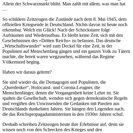
Allein der Schwarzmarkt blüht. Man zahlt mit allem, was man hat
…
So schildern Zeitzeugen die Zustände nach dem 8. Mai 1945, dem
offiziellen Kriegsende in Deutschland. Nichts davon ist heute noch
erkennbar. Welch ein Glück! Nach der Schockstarre folgt
Aufräumen und Wiederaufbau. Es bleibt keine Zeit, sich mit den
Geschehnissen des »Dritten Reichs« zu befassen. Das deutsche
Wirtschaftswunder
wird zum Deckel für eine Zeit, in der
Populisten auf Menschenfang gingen und ein ganzes Volk zu Tätern
machte, die bereit waren wegzusehen, während das Regime
Völkermord beging.
Haben wir daraus gelernt?
Sie sind wieder da, die Demagogen und Populisten, die
Querdenker
, Holocaust- und Corona-Leugner, die
Menschenfänger, denen die Vergangenheit keine Lehre ist. Sie
spalten die Gesellschaft, wenden sich gegen demokratische Regeln
und vergiften den Unwissenden die Gedanken mit Parolen aus
Deutschlands dunkelsten Jahren. Sie hängen den Legenden nach,
die das Reichspropagadaministerium in den 1930er Jahren schuf.
Deshalb schreiben Zeitzeugen heute ihre Erlebnisse auf, denn sie
wissen noch von den Schrecken des Krieges und den