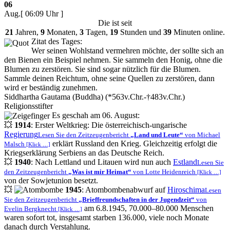
06
Aug.
[ 06:09 Uhr ]
Die
ist seit
21
Jahren,
9
Monaten,
3
Tagen,
19
Stunden und
39
Minuten online.
Zitat des Tages:
Wer seinen Wohlstand vermehren möchte, der sollte sich an
den Bienen ein Beispiel nehmen. Sie sammeln den Honig, ohne die
Blumen zu zerstören. Sie sind sogar nützlich für die Blumen.
Sammle deinen Reichtum, ohne seine Quellen zu zerstören, dann
wird er beständig zunehmen.
Siddhartha Gautama (Buddha) (*563v.Chr.-†483v.Chr.)
Religionsstifter
Es geschah am 06. August:
💥
1914
: Erster Weltkrieg: Die österreichisch-ungarische
Regierung
Lesen Sie den Zeitzeugenbericht
Land und Leute
von Michael
erklärt Russland den Krieg. Gleichzeitig erfolgt die
Malsch
[Klick …]
Kriegserklärung Serbiens an das Deutsche Reich.
💥
1940
: Nach Lettland und Litauen wird nun auch
Estland
Lesen Sie
den Zeitzeugenbericht
Was ist mir Heimat
von Lotte Heidenreich
[Klick …]
von der Sowjetunion besetzt.
💥
1945
: Atombombenabwurf auf
Hiroschima
Lesen
Sie den Zeitzeugenbericht
Brieffreundschaften in der Jugendzeit
von
am 6.8.1945, 70.000–80.000 Menschen
Evelin Bergknecht
[Klick …]
waren sofort tot, insgesamt starben 136.000, viele noch Monate
danach durch Verstahlung.