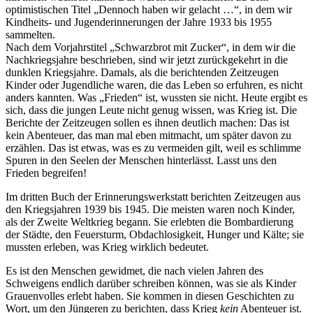
optimistischen Titel
Dennoch haben wir gelacht …
, in dem wir
Kindheits- und Jugenderinnerungen der Jahre 1933 bis 1955
sammelten.
Nach dem Vorjahrstitel
Schwarzbrot mit Zucker
, in dem wir die
Nachkriegsjahre beschrieben, sind wir jetzt zurückgekehrt in die
dunklen Kriegsjahre. Damals, als die berichtenden Zeitzeugen
Kinder oder Jugendliche waren, die das Leben so erfuhren, es nicht
anders kannten. Was
Frieden
ist, wussten sie nicht. Heute ergibt es
sich, dass die jungen Leute nicht genug wissen, was Krieg ist. Die
Berichte der Zeitzeugen sollen es ihnen deutlich machen: Das ist
kein Abenteuer, das man mal eben mitmacht, um später davon zu
erzählen. Das ist etwas, was es zu vermeiden gilt, weil es schlimme
Spuren in den Seelen der Menschen hinterlässt. Lasst uns den
Frieden begreifen!
Im dritten Buch der Erinnerungswerkstatt berichten Zeitzeugen aus
den Kriegsjahren 1939 bis 1945. Die meisten waren noch Kinder,
als der Zweite Weltkrieg begann. Sie erlebten die Bombardierung
der Städte, den Feuersturm, Obdachlosigkeit, Hunger und Kälte; sie
mussten erleben, was Krieg wirklich bedeutet.
Es ist den Menschen gewidmet, die nach vielen Jahren des
Schweigens endlich darüber schreiben können, was sie als Kinder
Grauenvolles erlebt haben. Sie kommen in diesen Geschichten zu
Wort, um den Jüngeren zu berichten, dass Krieg
kein
Abenteuer ist.