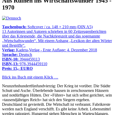
Aus Ruinen ins Wirtschaftswunder 1945 -
1970
Taschenbuch:
Softcover / ca. 148 × 210 mm (DIN A5)
13 Autorinnen und Autoren schrieben in 60 Zeitzeugenberichten
über das Kriegsende, die Nachkriegszeit und das sogenannte
Wirtschaftswunder
. Mit einem Anhang
Lexikon der alten Wörter
und Begriffe
.
Verlag:
Kadera-Verlag - Erste Auflage: 4. Dezember 2018
Sprache:
Deutsch
ISBN-10:
3944459113
ISBN-13:
978-3944459110
Preis: 15,- EURO
Blick ins Buch mit einem Klick …
Neunzehnhundertfünfundvierzig: Der Krieg ist vorüber. Die Städte
Schutt und Asche. Überlebende hausen in zerschossenen Häusern
und notdürftigen Hütten. Der »Führer« hat sich selbst gerichtet, sein
»tausendjähriges Reich« hat sich den Siegern ergeben.
Deutschland ist gevierteilt. Die Wirtschaft ist verbrannt. Fabrikreste
werden nach England verschifft. Es gibt keine Arbeit. Lebensmittel
werden rationiert. Hungernd stehen Menschen in Warteschlangen.