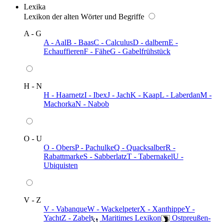
Lexika
Lexikon der alten Wörter und Begriffe
A - G
A - Aal
B - Baas
C - Calculus
D - dalbern
E -
Echauffieren
F - Fähe
G - Gabelfrühstück
H - N
H - Haarnetz
I - Ibex
J - Jach
K - Kaap
L - Laberdan
M -
Machorka
N - Nabob
O - U
O - Obers
P - Pachulke
Q - Quacksalber
R -
Rabattmarke
S - Sabberlatz
T - Tabernakel
U -
Ubiquisten
V - Z
V - Vabanque
W - Wackelpeter
X - Xanthippe
Y -
Yacht
Z - Zabel
️ Maritimes Lexikon
️ Ostpreußen-