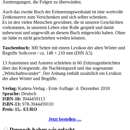
Anstrengungen, die Folgen zu überwinden.
Auch das zweite Buch der Erinnerungswerkstatt ist eine wertvolle
Zeitkonserve zum Verschenken und sich selber schenken.
Es ist den vielen Menschen gewidmet, die in unseren Geschichten
vorkommen, in unserem Leben eine Rolle gespielt und damit
unbewusst und ungewollt an diesem Buch mitgewirkt haben. Ohne
sie hätte es nicht geschrieben werden können.
Taschenbuch:
300 Seiten mit einem Lexikon der alten Wörter und
Begriffe Softcover / ca. 148 × 210 mm (DIN A5)
13 Autorinnen und Autoren schrieben in 60 Zeitzeugenberichten
über das Kriegsende, die Nachkriegszeit und das sogenannte
Wirtschaftswunder
. Der Anhang enthält zusätzlich ein Lexikon
der alten Wörter und Begriffe.
Verlag:
Kadera-Verlag - Erste Auflage: 4. Dezember 2018
Sprache:
Deutsch
ISBN-10:
3944459113
ISBN-13:
978-3944459110
Preis: 15,- EURO
Jetzt bestellen …
Dennoch haben wir gelacht …