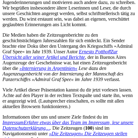
Jugenderinnerungen und motivieren auch andere dazu, zu schreiben.
Wir begrüßen insbesondere ältere Leserinnen und Leser, die durch
unsere Geschichten angeregt werden, selbst schriftstellerisch tätig zu
werden. Du wirst erstaunt sein, was dabei an eigenen, verschüttet
geglaubten Erinnerungen ans Licht kommt.
Die Medien haben die Zeitzeugenberichte zu den
geschichtsträchtigen Jahreszahlen für sich entdeckt. Ein Sender
brachte eine Doku über den Untergang des Kriegsschiffs »Admiral
Graf Spee« im Jahr 1939. Unser Autor
Ernesto Potthoff
Zur
Übersicht aller seiner Artikel und Berichte
, der in Buenos Aires
Augenzeuge der Geschehnisse war, hat einen Zeitzeugenbericht
über die
»Internierung in Argentinien«
Lese dazu den
Augenzeugenbericht von der Internierung der Mannschaft des
Panzerschiffes »Admiral Graf Spee« im Jahre 1939
verfasst.
Viele Artikel dieser Präsentation kannst du dir jetzt vorlesen lassen.
Achte auf den Player in der rechten Textspalte und starte ihn, wenn
er angezeigt wird. (Lautsprecher einschalten, es sollte mit allen
aktuellen Browsern funktionieren.)
Informationen über uns und unsere Ziele findest du im
Impressum
Erfahre etwas über das Team im Impressum, lese unsere
Datenschutzerklärung…
. Die Zeitzeugen (
100
) sind im
Navigationsmenü unter
»Die Zeitzeugen«
Die Zeitzeugen stellen