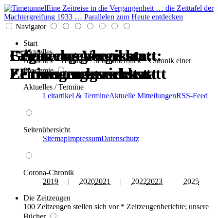
Eine Zeitreise in die Vergangenheit … die Zeittafel der
Machtergreifung 1933 … Parallelen zum Heute entdecken
Navigator
Start
Erinnerungswerkstatt:
Gegen das Vergessen:
Erinnerungswerkstatt:
Gegen das Vergessen:
Zeitzeugenberichte:
Zeitzeugenberichte:
Aktuelles
Aktuelles * Termine * Seitenüberblick * Chronik einer
Zeitzeugen berichten
Erinnerungswerkstatt
Zeitzeugen berichten
Erinnerungswerkstatt
Erinnerungswerkstatt
Erinnerungswerkstatt
Pandemie
Aktuelles / Termine
Leitartikel & Termine
Aktuelle Mitteilungen
RSS-Feed
Seitenübersicht
Sitemap
Impressum
Datenschutz
Corona-Chronik
2019
|
2020
2021
|
2022
2023
|
2025
Die Zeitzeugen
100 Zeitzeugen stellen sich vor * Zeitzeugenberichte; unsere
Bücher