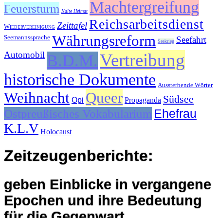
Machtergreifung
Feuersturm
Kalte Heimat
Reichsarbeitsdienst
Zeittafel
Wiedervereinigung
Währungsreform
Seemannssprache
Seefahrt
Seekrieg
Automobil
Vertreibung
B.D.M.
historische Dokumente
Aussterbende Wörter
Weihnacht
Queer
Südsee
Opi
Propaganda
Ehefrau
Ostpreußisches Vokabularium
K.L.V
Holocaust
Zeitzeugenberichte:
geben Einblicke in vergangene
Epochen und ihre Bedeutung
für die Gegenwart