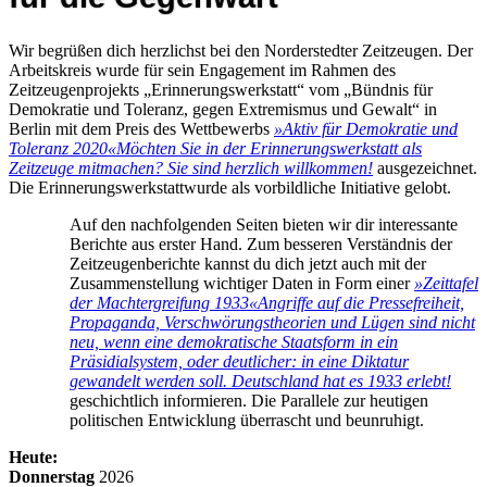
Wir begrüßen dich herzlichst bei den Norderstedter Zeitzeugen. Der
Arbeitskreis wurde für sein Engagement im Rahmen des
Zeitzeugenprojekts „Erinnerungswerkstatt“ vom „Bündnis für
Demokratie und Toleranz, gegen Extremismus und Gewalt“ in
Berlin mit dem Preis des Wettbewerbs
»Aktiv für Demokratie und
Toleranz 2020«
Möchten Sie in der Erinnerungswerkstatt als
Zeitzeuge mitmachen? Sie sind herzlich willkommen!
ausgezeichnet.
Die Erinnerungswerkstattwurde als vorbildliche Initiative gelobt.
Auf den nachfolgenden Seiten bieten wir dir interessante
Berichte aus erster Hand. Zum besseren Verständnis der
Zeitzeugenberichte kannst du dich jetzt auch mit der
Zusammenstellung wichtiger Daten in Form einer
»Zeittafel
der Machtergreifung 1933«
Angriffe auf die Pressefreiheit,
Propaganda, Verschwörungstheorien und Lügen sind nicht
neu, wenn eine demokratische Staatsform in ein
Präsidialsystem, oder deutlicher: in eine Diktatur
gewandelt werden soll. Deutschland hat es 1933 erlebt!
geschichtlich informieren. Die Parallele zur heutigen
politischen Entwicklung überrascht und beunruhigt.
Heute:
Donnerstag
2026