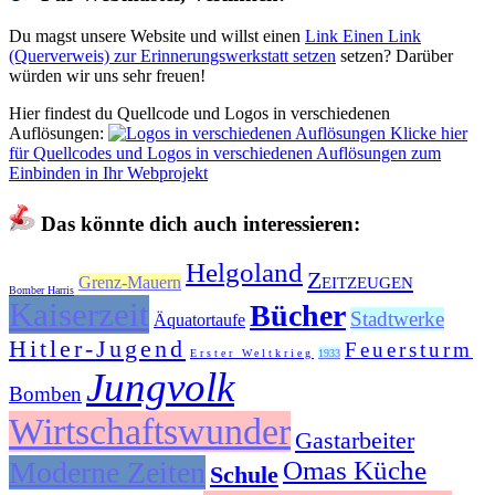
Du magst unsere Website und willst einen
Link
Einen Link
(Querverweis) zur Erinnerungswerkstatt setzen
setzen? Darüber
würden wir uns sehr freuen!
Hier findest du Quellcode und Logos in verschiedenen
Auflösungen:
Klicke hier
für Quellcodes und Logos in verschiedenen Auflösungen zum
Einbinden in Ihr Webprojekt
Das könnte dich auch interessieren:
Helgoland
Zeitzeugen
Grenz-Mauern
Bomber Harris
Kaiserzeit
Bücher
Stadtwerke
Äquatortaufe
Hitler-Jugend
Feuersturm
Erster Weltkrieg
1933
Jungvolk
Bomben
Wirtschaftswunder
Gastarbeiter
Moderne Zeiten
Omas Küche
Schule