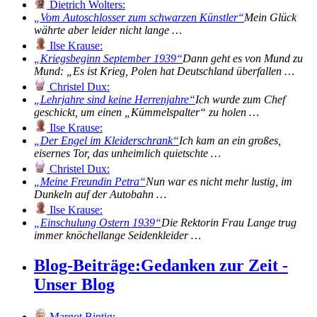
Dietrich Wolters:
Vom Autoschlosser zum schwarzen Künstler
Mein Glück
währte aber leider nicht lange …
Ilse Krause:
Kriegsbeginn September 1939
Dann geht es von Mund zu
Mund: „Es ist Krieg, Polen hat Deutschland überfallen …
Christel Dux:
Lehrjahre sind keine Herrenjahre
Ich wurde zum Chef
geschickt, um einen „Kümmelspalter“ zu holen …
Ilse Krause:
Der Engel im Kleiderschrank
Ich kam an ein großes,
eisernes Tor, das unheimlich quietschte …
Christel Dux:
Meine Freundin Petra
Nun war es nicht mehr lustig, im
Dunkeln auf der Autobahn …
Ilse Krause:
Einschulung Ostern 1939
Die Rektorin Frau Lange trug
immer knöchellange Seidenkleider …
Blog-Beiträge:
Gedanken zur Zeit -
Unser Blog
Margot Bintig: