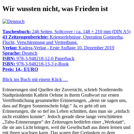
Wir wussten nicht, was Frieden ist
Taschenbuch:
246 Seiten, Softcover / ca. 148 × 210 mm (DIN A5)
43 Zeitzeugenberichte:
Kriegserlebnisse, Operation Gomorrha,
Flucht, Verschleppung und Vertreibung.
Verlag:
Kadera-Verlag - Erste Auflage 10. Dezember 2019
Sprache:
Deutsch
ISBN:
978-3-948218-12-6 Paperback
ISBN:
978-3-948218-13-3 e-Book
Preis: 14,- EURO
Blick ins Buch mit einem Klick …
Erinnerungen sind Quellen der Zuversicht, schrieb Norderstedts
Stadtpräsidentin Kathrin Oehme in ihrem Grußwort zur ersten
Veröffentlichung gesammelter Erinnerungen,
denn sie sagen uns,
dass auf Regen Sonnenschein folgt.
Ja, es geht oft um
Erinnerungen, die so tief ins Leben schnitten, dass man sie
einfach
nicht erzählen konnte
. Jedoch gerade diese lange verschütteten
Tabu-Erinnerungen
der Zeitzeugen bedürfen einer
Werkstatt
,
die sie ans Licht bringen, weil die Gesellschaft aus ihnen lernen und
mit ihnen wachsen kann. Das waren ihre Gedanken zu dem