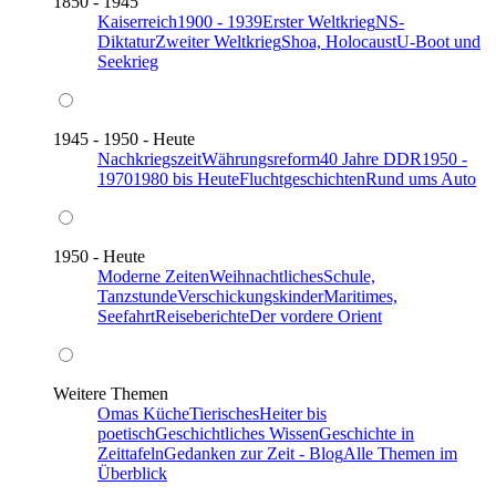
1850 - 1945
Kaiserreich
1900 - 1939
Erster Weltkrieg
NS-
Diktatur
Zweiter Weltkrieg
Shoa, Holocaust
U-Boot und
Seekrieg
1945 - 1950 - Heute
Nachkriegszeit
Währungsreform
40 Jahre DDR
1950 -
1970
1980 bis Heute
Fluchtgeschichten
Rund ums Auto
1950 - Heute
Moderne Zeiten
Weihnachtliches
Schule,
Tanzstunde
Verschickungskinder
Maritimes,
Seefahrt
Reiseberichte
Der vordere Orient
Weitere Themen
Omas Küche
Tierisches
Heiter bis
poetisch
Geschichtliches Wissen
Geschichte in
Zeittafeln
Gedanken zur Zeit - Blog
Alle Themen im
Überblick