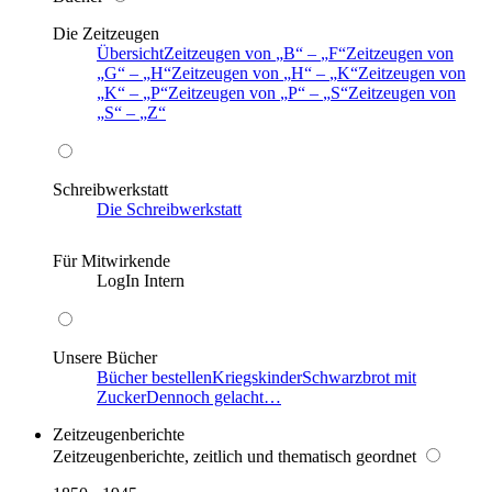
Die Zeitzeugen
Übersicht
Zeitzeugen von
B
–
F
Zeitzeugen von
G
–
H
Zeitzeugen von
H
–
K
Zeitzeugen von
K
–
P
Zeitzeugen von
P
–
S
Zeitzeugen von
S
–
Z
Schreibwerkstatt
Die Schreibwerkstatt
Für Mitwirkende
LogIn Intern
Unsere Bücher
Bücher bestellen
Kriegskinder
Schwarzbrot mit
Zucker
Dennoch gelacht…
Zeitzeugenberichte
Zeitzeugenberichte, zeitlich und thematisch geordnet