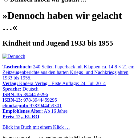
»Dennoch haben wir gelacht
…«
Kindheit und Jugend 1933 bis 1955
Taschenbuch:
240 Seiten Paperback mit Klappen ca. 14,8 × 21 cm
Zeitzeugenberichte aus den harten Kriegs- und Nachkriegsjahren
1933 bis 1955.
Verlag:
Kadera-Verlag - Erste Auflage: 24. Juli 2014
Sprache:
Deutsch
ISBN-10:
3944459296
ISBN-13:
978-3944459295
ebook/epub:
9783944459301
Empfohlenes Alter:
Ab 16 Jahre
Preis: 12,- EURO
Blick ins Buch mit einem Klick …
Es war einmal …, so beginnen viele Märchen. Die