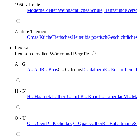
1950 - Heute
Moderne Zeiten
Weihnachtliches
Schule, Tanzstunde
Vers
Andere Themen
Omas Küche
Tierisches
Heiter bis poetisch
Geschichtliche
Lexika
Lexikon der alten Wörter und Begriffe
A - G
A - Aal
B - Baas
C - Calculus
D - dalbern
E - Echauffieren
H - N
H - Haarnetz
I - Ibex
J - Jach
K - Kaap
L - Laberdan
M - M
O - U
O - Obers
P - Pachulke
Q - Quacksalber
R - Rabattmarke
S