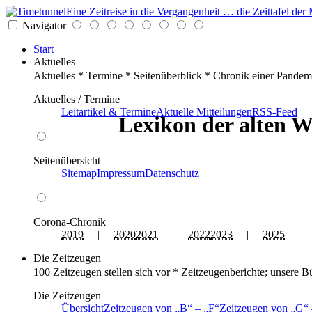
Eine Zeitreise in die Vergangenheit … die Zeittafel d
Navigator
Start
Aktuelles
Aktuelles * Termine * Seitenüberblick * Chronik einer Pandem
Aktuelles / Termine
Leitartikel & Termine
Aktuelle Mitteilungen
RSS-Feed
Lexikon der alten W
Seitenübersicht
Sitemap
Impressum
Datenschutz
Corona-Chronik
2019
|
2020
2021
|
2022
2023
|
2025
Die Zeitzeugen
100 Zeitzeugen stellen sich vor * Zeitzeugenberichte; unsere B
Die Zeitzeugen
Übersicht
Zeitzeugen von
B
–
F
Zeitzeugen von
G