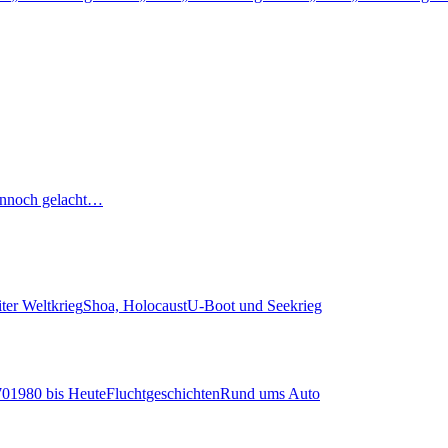
nnoch gelacht…
ter Weltkrieg
Shoa, Holocaust
U-Boot und Seekrieg
70
1980 bis Heute
Fluchtgeschichten
Rund ums Auto