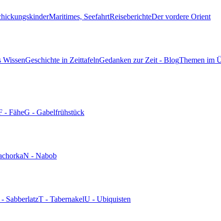
chickungskinder
Maritimes, Seefahrt
Reiseberichte
Der vordere Orient
s Wissen
Geschichte in Zeittafeln
Gedanken zur Zeit - Blog
Themen im Ü
F - Fähe
G - Gabelfrühstück
achorka
N - Nabob
 - Sabberlatz
T - Tabernakel
U - Ubiquisten