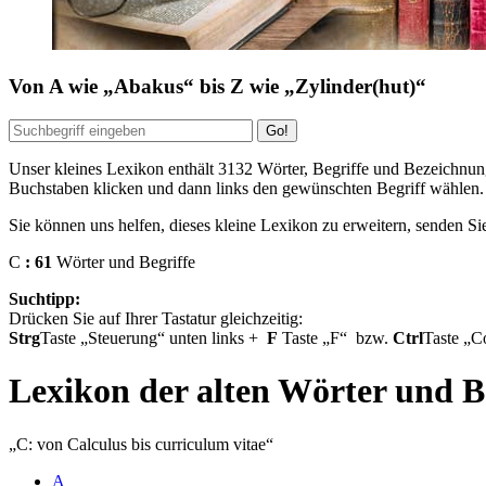
Von
A
wie
Abakus
bis
Z
wie
Zylinder(hut)
Unser kleines Lexikon enthält
3132
Wörter, Begriffe und Bezeichnung
Buchstaben klicken und dann links den gewünschten Begriff wählen.
Sie können uns helfen, dieses kleine Lexikon zu erweitern, senden Si
C
: 61
Wörter und Begriffe
Suchtipp:
Drücken Sie auf Ihrer Tastatur gleichzeitig:
Strg
Taste
Steuerung
unten links
+
F
Taste
F
bzw.
Ctrl
Taste
Co
Lexikon der alten Wörter und B
C: von Calculus bis curriculum vitae
A