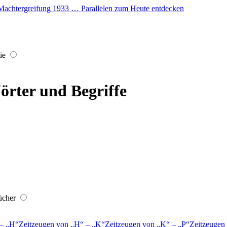
er Machtergreifung 1933 … Parallelen zum Heute entdecken
ie
örter und Begriffe
ücher
–
H
Zeitzeugen von
H
–
K
Zeitzeugen von
K
–
P
Zeitzeugen