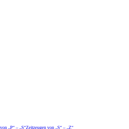
 von
P
–
S
Zeitzeugen von
S
–
Z