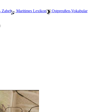
- Zabel
️ Maritimes Lexikon
️ Ostpreußen-Vokabular