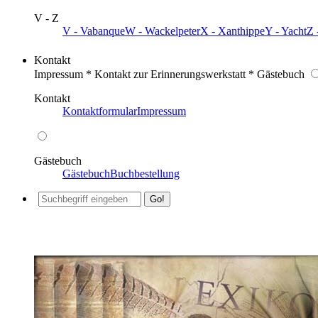
V - Z
V - Vabanque
W - Wackelpeter
X - Xanthippe
Y - Yacht
Z 
Kontakt
Impressum * Kontakt zur Erinnerungswerkstatt * Gästebuch
Kontakt
Kontaktformular
Impressum
Gästebuch
Gästebuch
Buchbestellung