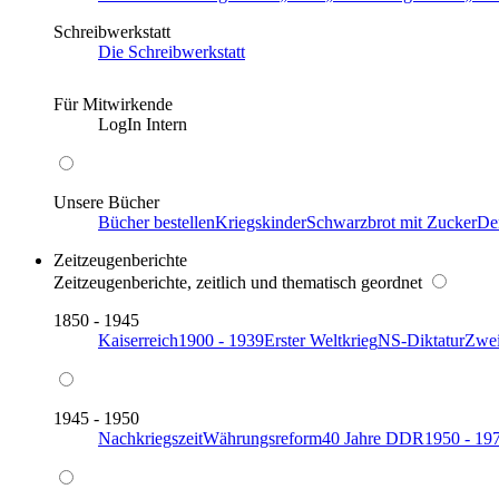
Schreibwerkstatt
Die Schreibwerkstatt
Für Mitwirkende
LogIn Intern
Unsere Bücher
Bücher bestellen
Kriegskinder
Schwarzbrot mit Zucker
De
Zeitzeugenberichte
Zeitzeugenberichte, zeitlich und thematisch geordnet
1850 - 1945
Kaiserreich
1900 - 1939
Erster Weltkrieg
NS-Diktatur
Zwei
1945 - 1950
Nachkriegszeit
Währungsreform
40 Jahre DDR
1950 - 19