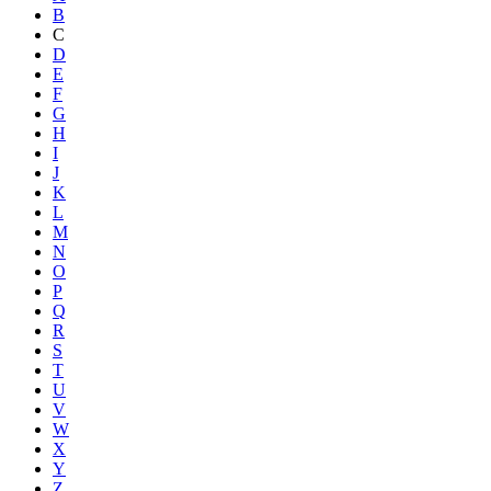
B
C
D
E
F
G
H
I
J
K
L
M
N
O
P
Q
R
S
T
U
V
W
X
Y
Z