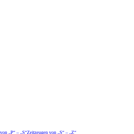
 von
P
–
S
Zeitzeugen von
S
–
Z