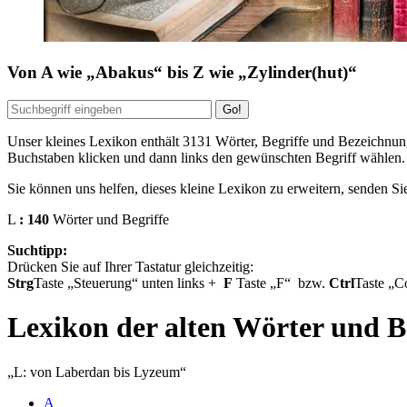
Von
A
wie
Abakus
bis
Z
wie
Zylinder(hut)
Unser kleines Lexikon enthält
3131
Wörter, Begriffe und Bezeichnung
Buchstaben klicken und dann links den gewünschten Begriff wählen.
Sie können uns helfen, dieses kleine Lexikon zu erweitern, senden Si
L
: 140
Wörter und Begriffe
Suchtipp:
Drücken Sie auf Ihrer Tastatur gleichzeitig:
Strg
Taste
Steuerung
unten links
+
F
Taste
F
bzw.
Ctrl
Taste
Co
Lexikon der alten Wörter und B
L: von Laberdan bis Lyzeum
A