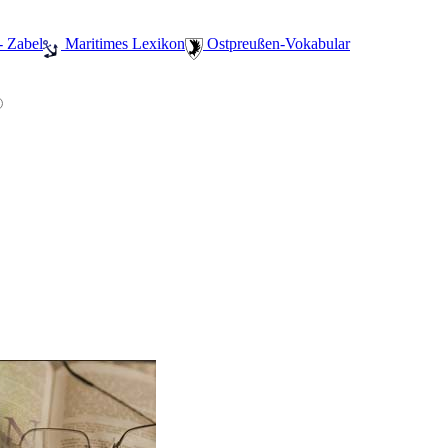
- Zabel
️ Maritimes Lexikon
️ Ostpreußen-Vokabular