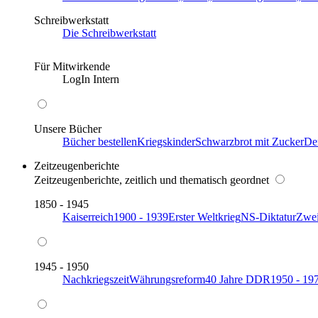
Schreibwerkstatt
Die Schreibwerkstatt
Für Mitwirkende
LogIn Intern
Unsere Bücher
Bücher bestellen
Kriegskinder
Schwarzbrot mit Zucker
De
Zeitzeugenberichte
Zeitzeugenberichte, zeitlich und thematisch geordnet
1850 - 1945
Kaiserreich
1900 - 1939
Erster Weltkrieg
NS-Diktatur
Zwei
1945 - 1950
Nachkriegszeit
Währungsreform
40 Jahre DDR
1950 - 19