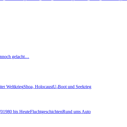
nnoch gelacht…
ter Weltkrieg
Shoa, Holocaust
U-Boot und Seekrieg
70
1980 bis Heute
Fluchtgeschichten
Rund ums Auto