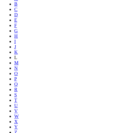
B
C
D
E
F
G
H
I
J
K
L
M
N
O
P
Q
R
S
T
U
V
W
X
Y
Z