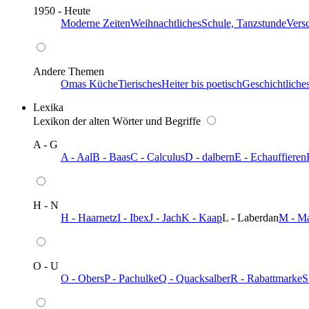
1950 - Heute
Moderne Zeiten
Weihnachtliches
Schule, Tanzstunde
Vers
Andere Themen
Omas Küche
Tierisches
Heiter bis poetisch
Geschichtliche
Lexika
Lexikon der alten Wörter und Begriffe
A - G
A - Aal
B - Baas
C - Calculus
D - dalbern
E - Echauffieren
H - N
H - Haarnetz
I - Ibex
J - Jach
K - Kaap
L - Laberdan
M - M
O - U
O - Obers
P - Pachulke
Q - Quacksalber
R - Rabattmarke
S