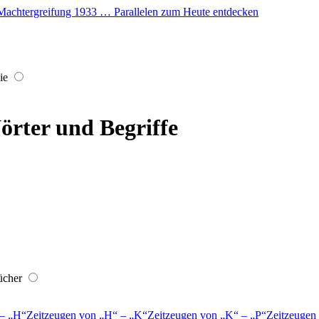
er Machtergreifung 1933 … Parallelen zum Heute entdecken
ie
örter und Begriffe
ücher
–
H
Zeitzeugen von
H
–
K
Zeitzeugen von
K
–
P
Zeitzeugen