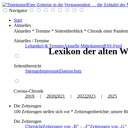
Eine Zeitreise in die Vergangenheit … die Zeittafel d
Navigator
Start
Aktuelles
Aktuelles * Termine * Seitenüberblick * Chronik einer Pandem
Aktuelles / Termine
Leitartikel & Termine
Aktuelle Mitteilungen
RSS-Feed
Lexikon der alten W
Seitenübersicht
Sitemap
Impressum
Datenschutz
Corona-Chronik
2019
|
2020
2021
|
2022
2023
|
2025
Die Zeitzeugen
100 Zeitzeugen stellen sich vor * Zeitzeugenberichte; unsere B
Die Zeitzeugen
Übersicht
Zeitzeugen von
B
–
F
Zeitzeugen von
G