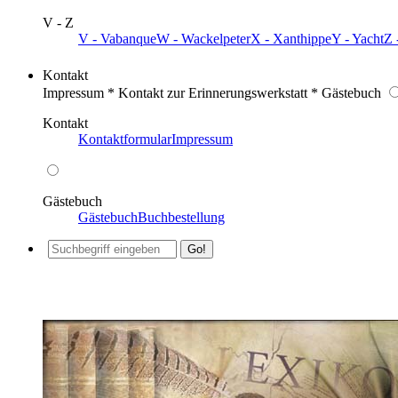
V - Z
V - Vabanque
W - Wackelpeter
X - Xanthippe
Y - Yacht
Z 
Kontakt
Impressum * Kontakt zur Erinnerungswerkstatt * Gästebuch
Kontakt
Kontaktformular
Impressum
Gästebuch
Gästebuch
Buchbestellung