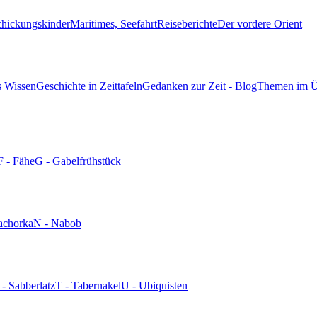
chickungskinder
Maritimes, Seefahrt
Reiseberichte
Der vordere Orient
s Wissen
Geschichte in Zeittafeln
Gedanken zur Zeit - Blog
Themen im Ü
F - Fähe
G - Gabelfrühstück
achorka
N - Nabob
 - Sabberlatz
T - Tabernakel
U - Ubiquisten