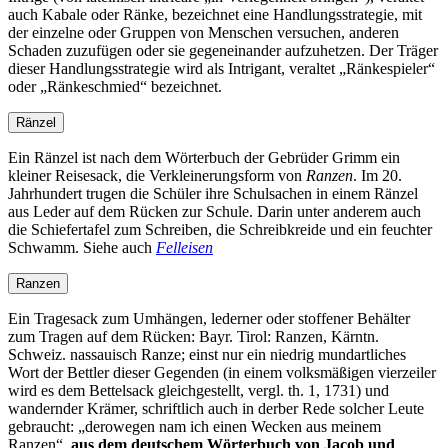
auch Kabale oder Ränke, bezeichnet eine Handlungsstrategie, mit
der einzelne oder Gruppen von Menschen versuchen, anderen
Schaden zuzufügen oder sie gegeneinander aufzuhetzen. Der Träger
dieser Handlungsstrategie wird als Intrigant, veraltet
Ränkespieler
oder
Ränkeschmied
bezeichnet.
Ränzel
Ein Ränzel ist nach dem Wörterbuch der Gebrüder Grimm ein
kleiner Reisesack, die Verkleinerungsform von
Ranzen
. Im 20.
Jahrhundert trugen die Schüler ihre Schulsachen in einem Ränzel
aus Leder auf dem Rücken zur Schule. Darin unter anderem auch
die Schiefertafel zum Schreiben, die Schreibkreide und ein feuchter
Schwamm. Siehe auch
Felleisen
Ranzen
Ein Tragesack zum Umhängen, lederner oder stoffener Behälter
zum Tragen auf dem Rücken: Bayr. Tirol: Ranzen, Kärntn.
Schweiz. nassauisch Ranze; einst nur ein niedrig mundartliches
Wort der Bettler dieser Gegenden (in einem volksmäßigen vierzeiler
wird es dem Bettelsack gleichgestellt, vergl. th. 1, 1731) und
wandernder Krämer, schriftlich auch in derber Rede solcher Leute
gebraucht:
derowegen nam ich einen Wecken aus meinem
Ranzen
.
aus dem deutschem Wörterbuch von Jacob und