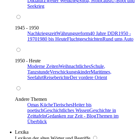
Diktatur
Zweiter Weltkrieg
Shoa, Holocaust
U-Boot und
Seekrieg
1945 - 1950
Nachkriegszeit
Währungsreform
40 Jahre DDR
1950 -
1970
1980 bis Heute
Fluchtgeschichten
Rund ums Auto
1950 - Heute
Moderne Zeiten
Weihnachtliches
Schule,
Tanzstunde
Verschickungskinder
Maritimes,
Seefahrt
Reiseberichte
Der vordere Orient
Andere Themen
Omas Küche
Tierisches
Heiter bis
poetisch
Geschichtliches Wissen
Geschichte in
Zeittafeln
Gedanken zur Zeit - Blog
Themen im
Überblick
Lexika
Lexikon der alten Wörter und Begriffe