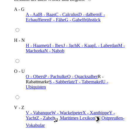
A - G
A - Aal
B - Baas
C - Calculus
D - dalbern
E -
Echauffieren
F - Fähe
G - Gabelfrühstück
H - N
H - Haarnetz
I - Ibex
J - Jach
K - Kaap
L - Laberdan
M -
Machorka
N - Nabob
O - U
O - Obers
P - Pachulke
Q - Quacksalber
R -
Rabattmarke
S - Sabberlatz
T - Tabernakel
U -
Ubiquisten
V - Z
V - Vabanque
W - Wackelpeter
X - Xanthippe
Y -
Yacht
Z - Zabel
️ Maritimes Lexikon
️ Ostpreußen-
Vokabular