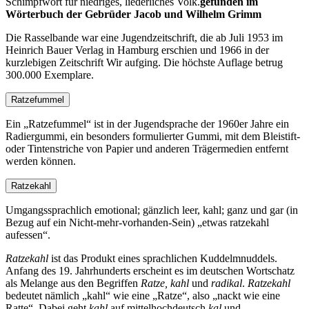
Schimpfwort für niedriges, liederliches Volk.
gefunden im
Wörterbuch der Gebrüder Jacob und Wilhelm Grimm
Die Rasselbande war eine Jugendzeitschrift, die ab Juli 1953 im
Heinrich Bauer Verlag in Hamburg erschien und 1966 in der
kurzlebigen Zeitschrift Wir aufging. Die höchste Auflage betrug
300.000 Exemplare.
Ratzefummel
Ein
Ratzefummel
ist in der Jugendsprache der 1960er Jahre ein
Radiergummi, ein besonders formulierter Gummi, mit dem Bleistift-
oder Tintenstriche von Papier und anderen Trägermedien entfernt
werden können.
Ratzekahl
Umgangssprachlich emotional; gänzlich leer, kahl; ganz und gar (in
Bezug auf ein Nicht-mehr-vorhanden-Sein)
etwas ratzekahl
aufessen
.
Ratzekahl
ist das Produkt eines sprachlichen Kuddelmnuddels.
Anfang des 19. Jahrhunderts erscheint es im deutschen Wortschatz
als Melange aus den Begriffen
Ratze, kahl
und
radikal
.
Ratzekahl
bedeutet nämlich
kahl
wie eine
Ratze
, also
nackt wie eine
Ratte
. Dabei geht
kahl
auf mittelhochdeutsch
kal
und