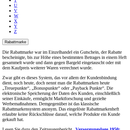
T
U
V
W
X
Y
Z
Rabattmarke
Die Rabattmarke war im Einzelhandel ein Gutschein, der Rabatte
bescheinigte, bis zur Höhe eines bestimmten Betrages in einem Heft
gesammelt wurde und dann gegen Bargeld eingetauscht oder mit
dem Kaufpreis weiterer Waren verrechnet wurde.
Zwar gibt es dieses System, das vor allem der Kundenbindung
dient, noch heute, doch nennt man die Rabattmarken heute
Treuepunkte
,
Bonuspunkte
oder
Payback Punkte
. Die
elektronische Speicherung der Daten des Kunden, einschließlich
seiner Einkäufe, ermöglicht Marktforschung und gezielte
Werbemaßnahmen. Demgegenüber ist das klassische
Rabattmarkensystem anonym. Das eingelöste Rabattmarkenheft
erlaubte keine Rückschlüsse darauf, welche Produkte ein Kunde
gekauft hat.
Lesen Sie dazu den Zeitzeugenbericht
Versorgungslage 1950;