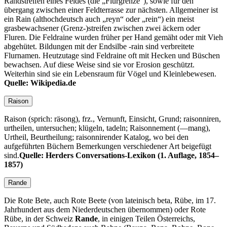
Randstreifen eines Feldes (die
Flurgrenze
), sowie für den
übergang zwischen einer Feldterrasse zur nächsten. Allgemeiner ist
ein Rain (althochdeutsch auch
reyn
oder
rein
) ein meist
grasbewachsener (Grenz-)streifen zwischen zwei äckern oder
Fluren. Die Feldraine wurden früher per Hand gemäht oder mit Vieh
abgehütet. Bildungen mit der Endsilbe -rain sind verbreitete
Flurnamen. Heutzutage sind Feldraine oft mit Hecken und Büschen
bewachsen. Auf diese Weise sind sie vor Erosion geschützt.
Weiterhin sind sie ein Lebensraum für Vögel und Kleinlebewesen.
Quelle: Wikipedia.de
Raison
Raison (sprich: räsong), frz., Vernunft, Einsicht, Grund; raisonniren,
urtheilen, untersuchen; klügeln, tadeln; Raisonnement (—mang),
Urtheil, Beurtheilung; raisonnirender Katalog, wo bei den
aufgeführten Büchern Bemerkungen verschiedener Art beigefügt
sind.
Quelle: Herders Conversations-Lexikon (1. Auflage, 1854–
1857)
Rande
Die Rote Bete, auch Rote Beete (von lateinisch beta, Rübe, im 17.
Jahrhundert aus dem Niederdeutschen übernommen) oder Rote
Rübe, in der Schweiz
Rande
, in einigen Teilen Österreichs,