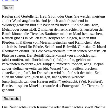
Raufe
Raufen sind Gestelle für Heu, Stroh oder Gras. Sie werden meistens
an der Wand angebracht, sind jedoch auch freistehend in
Wildhegegebieten und auf Weiden zu finden. Sie sind aus Holz,
Metall oder Kunststoff. Zwischen den senkrechten Gitterstäben der
Raufe können die Tiere das Raufutter mit dem Maul herausziehen.
Raufen gibt es in Ställen zum Beispiel bei Ziegen, Kühen und
Pferden, in Käfigen von Meerschweinchen und Kaninchen, aber
auch freistehend für Pferde, Schafe und Rehwild. Christian Gebhard
Nordmann erfand 1811 die Schweberaufe, um in seinen Schafställen
Platz zu sparen. Der Begriff Raufe kommt von althochdeutsch
(ahd.) rouffen, mittelhochdeutsch (mhd.) roufen, gehört mit
verwandten Wörtern - got. raupjan, mniederl. roopen, aengl. riepan
zu der vielfach erweiterten idg. Wurzel *reu-:
reißen, brechen,
ausreißen, rupfen
. Im Deutschen wird 'raufen' seit der mhd. Zeit
auch im Sinne von
sich balgen, handgemein werden
(ursprünglich:
an den Haaren reißen
) gebraucht. (Vgl. Rauferei).
Bereits im späten Mittelalter wurde das Futtergestell für Tiere roufe
genannt.
Rauhnacht
Die Rauhnächte (auch Raunächte oder Rauchnächte), zwölf Nächte