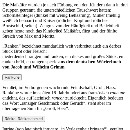
Die Maikäfer wurden je nach Färbung von den Kindern dann in drei
Gruppen getrennt, die unterschiedlichen Tauschwert hatten:
Schornsteinfeger (dunkel mit wenig Behaarung), Müller (mehlig
weißlich behaart) und Kaiser (rötlicher Kopf und rötliches
Brustschild, selten). Zeugnis von der Häufigkeit und Beliebtheit
geben heute noch das Kinderlied Maikäfer, flieg und der fünfte
Streich von Max und Moritz.
Ranken
bezeichnet mundartlich weit verbreitet auch ein derbes
Stück Brot oder Fleisch:
niederdeutsch rangen und ranken, ein dickes und großes Stück, en
ranken brâd, en rangen speck.
aus dem deutschen Wörterbuch
von Jacob und Wilhelm Grimm.
Ranküne
Veraltet, im Verborgenen wuchernde Feindschaft; Groll, Hass.
Ranküne wurde im späten 18. Jahrhundert aus französisch
rancune
entlehnt, das auf lateinisch
rancor
zurückgeht. Eigentlich bedeutet
das Wort
ranziger Geschmack oder Geruch
, steht aber im
übertragenen Sinn für
Groll, Hass
.
Ränke, Ränkeschmied
Intrige (von lateinisch intricare
in Verlegenheit bringen
), veraltet