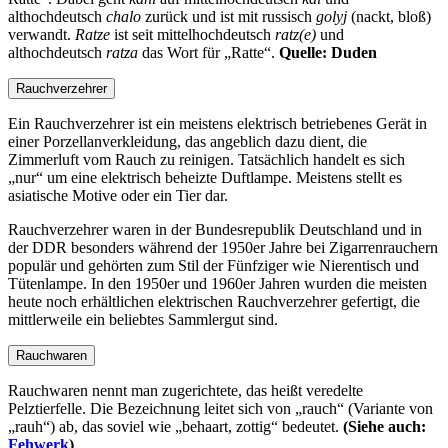
althochdeutsch
chalo
zurück und ist mit russisch
golyj
(nackt, bloß)
verwandt.
Ratze
ist seit mittelhochdeutsch
ratz(e)
und
althochdeutsch
ratza
das Wort für
Ratte
.
Quelle: Duden
Rauchverzehrer
Ein Rauchverzehrer ist ein meistens elektrisch betriebenes Gerät in
einer Porzellanverkleidung, das angeblich dazu dient, die
Zimmerluft vom Rauch zu reinigen. Tatsächlich handelt es sich
„nur“ um eine elektrisch beheizte Duftlampe. Meistens stellt es
asiatische Motive oder ein Tier dar.
Rauchverzehrer waren in der Bundesrepublik Deutschland und in
der DDR besonders während der 1950er Jahre bei Zigarrenrauchern
populär und gehörten zum Stil der Fünfziger wie Nierentisch und
Tütenlampe. In den 1950er und 1960er Jahren wurden die meisten
heute noch erhältlichen elektrischen Rauchverzehrer gefertigt, die
mittlerweile ein beliebtes Sammlergut sind.
Rauchwaren
Rauchwaren nennt man zugerichtete, das heißt veredelte
Pelztierfelle. Die Bezeichnung leitet sich von
rauch
(Variante von
rauh
) ab, das soviel wie
behaart, zottig
bedeutet.
(Siehe auch:
Fehwerk
)