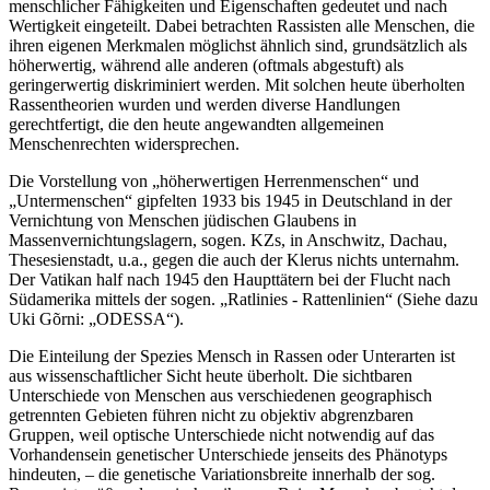
menschlicher Fähigkeiten und Eigenschaften gedeutet und nach
Wertigkeit eingeteilt. Dabei betrachten Rassisten alle Menschen, die
ihren eigenen Merkmalen möglichst ähnlich sind, grundsätzlich als
höherwertig, während alle anderen (oftmals abgestuft) als
geringerwertig diskriminiert werden. Mit solchen heute überholten
Rassentheorien wurden und werden diverse Handlungen
gerechtfertigt, die den heute angewandten allgemeinen
Menschenrechten widersprechen.
Die Vorstellung von
höherwertigen Herrenmenschen
und
Untermenschen
gipfelten 1933 bis 1945 in Deutschland in der
Vernichtung von Menschen jüdischen Glaubens in
Massenvernichtungslagern, sogen. KZs, in Anschwitz, Dachau,
Thesesienstadt, u.a., gegen die auch der Klerus nichts unternahm.
Der Vatikan half nach 1945 den Haupttätern bei der Flucht nach
Südamerika mittels der sogen.
Ratlinies - Rattenlinien
(Siehe dazu
Uki Gõrni:
ODESSA
).
Die Einteilung der Spezies Mensch in Rassen oder Unterarten ist
aus wissenschaftlicher Sicht heute überholt. Die sichtbaren
Unterschiede von Menschen aus verschiedenen geographisch
getrennten Gebieten führen nicht zu objektiv abgrenzbaren
Gruppen, weil optische Unterschiede nicht notwendig auf das
Vorhandensein genetischer Unterschiede jenseits des Phänotyps
hindeuten, – die genetische Variationsbreite innerhalb der sog.