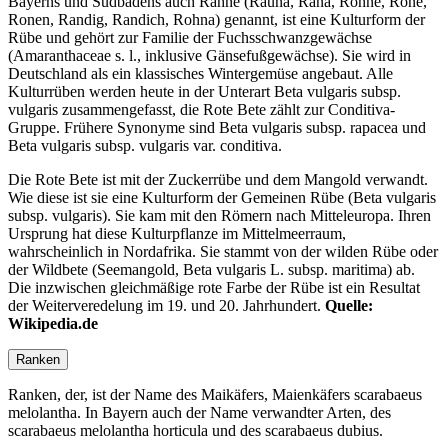
Bayerns und Südbadens auch Rahne (Rauna, Rana, Rohne, Rone,
Ronen, Randig, Randich, Rohna) genannt, ist eine Kulturform der
Rübe und gehört zur Familie der Fuchsschwanzgewächse
(Amaranthaceae s. l., inklusive Gänsefußgewächse). Sie wird in
Deutschland als ein klassisches Wintergemüse angebaut. Alle
Kulturrüben werden heute in der Unterart Beta vulgaris subsp.
vulgaris zusammengefasst, die Rote Bete zählt zur Conditiva-
Gruppe. Frühere Synonyme sind Beta vulgaris subsp. rapacea und
Beta vulgaris subsp. vulgaris var. conditiva.
Die Rote Bete ist mit der Zuckerrübe und dem Mangold verwandt.
Wie diese ist sie eine Kulturform der Gemeinen Rübe (Beta vulgaris
subsp. vulgaris). Sie kam mit den Römern nach Mitteleuropa. Ihren
Ursprung hat diese Kulturpflanze im Mittelmeerraum,
wahrscheinlich in Nordafrika. Sie stammt von der wilden Rübe oder
der Wildbete (Seemangold, Beta vulgaris L. subsp. maritima) ab.
Die inzwischen gleichmäßige rote Farbe der Rübe ist ein Resultat
der Weiterveredelung im 19. und 20. Jahrhundert.
Quelle:
Wikipedia.de
Ranken
Ranken, der, ist der Name des Maikäfers, Maienkäfers scarabaeus
melolantha. In Bayern auch der Name verwandter Arten, des
scarabaeus melolantha horticula und des scarabaeus dubius.