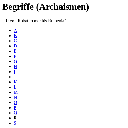
Begriffe (Archaismen)
R: von Rabattmarke bis Ruthenia
A
B
C
D
E
F
G
H
I
J
K
L
M
N
O
P
Q
R
S