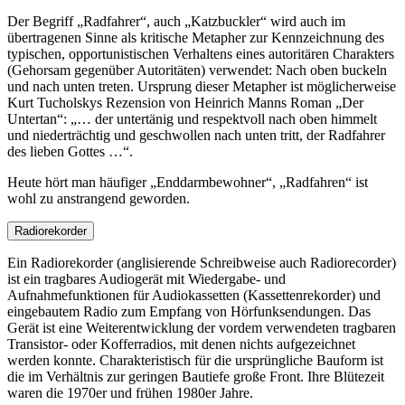
Der Begriff
Radfahrer
, auch
Katzbuckler
wird auch im
übertragenen Sinne als kritische Metapher zur Kennzeichnung des
typischen, opportunistischen Verhaltens eines autoritären Charakters
(Gehorsam gegenüber Autoritäten) verwendet: Nach oben buckeln
und nach unten treten. Ursprung dieser Metapher ist möglicherweise
Kurt Tucholskys Rezension von Heinrich Manns Roman
Der
Untertan
:
… der untertänig und respektvoll nach oben himmelt
und niederträchtig und geschwollen nach unten tritt, der Radfahrer
des lieben Gottes …
.
Heute hört man häufiger
Enddarmbewohner
,
Radfahren
ist
wohl zu anstrangend geworden.
Radiorekorder
Ein Radiorekorder (anglisierende Schreibweise auch Radiorecorder)
ist ein tragbares Audiogerät mit Wiedergabe- und
Aufnahmefunktionen für Audiokassetten (Kassettenrekorder) und
eingebautem Radio zum Empfang von Hörfunksendungen. Das
Gerät ist eine Weiterentwicklung der vordem verwendeten tragbaren
Transistor- oder Kofferradios, mit denen nichts aufgezeichnet
werden konnte. Charakteristisch für die ursprüngliche Bauform ist
die im Verhältnis zur geringen Bautiefe große Front. Ihre Blütezeit
waren die 1970er und frühen 1980er Jahre.