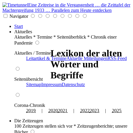
Eine Zeitreise in die Vergangenheit … die Zeittafel der
Machtergreifung 1933 … Parallelen zum Heute entdecken
Navigator
Start
Aktuelles
Aktuelles * Termine * Seitenüberblick * Chronik einer
Pandemie
Lexikon der alten
Aktuelles / Termine
Leitartikel & Termine
Aktuelle Mitteilungen
RSS-Feed
Wörter und
Begriffe
Seitenübersicht
Sitemap
Impressum
Datenschutz
Corona-Chronik
2019
|
2020
2021
|
2022
2023
|
2025
Die Zeitzeugen
100 Zeitzeugen stellen sich vor * Zeitzeugenberichte; unsere
Bücher