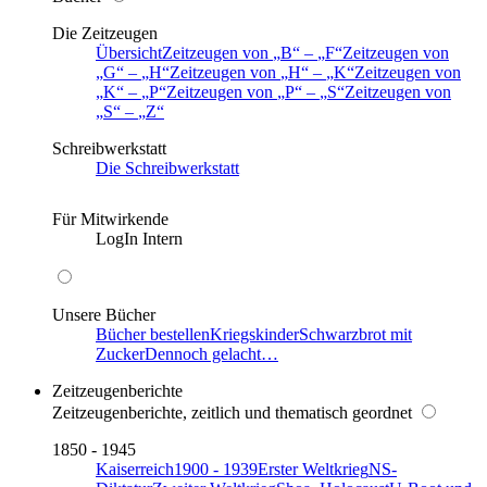
Die Zeitzeugen
Übersicht
Zeitzeugen von
B
–
F
Zeitzeugen von
G
–
H
Zeitzeugen von
H
–
K
Zeitzeugen von
K
–
P
Zeitzeugen von
P
–
S
Zeitzeugen von
S
–
Z
Schreibwerkstatt
Die Schreibwerkstatt
Für Mitwirkende
LogIn Intern
Unsere Bücher
Bücher bestellen
Kriegskinder
Schwarzbrot mit
Zucker
Dennoch gelacht…
Zeitzeugenberichte
Zeitzeugenberichte, zeitlich und thematisch geordnet
1850 - 1945
Kaiserreich
1900 - 1939
Erster Weltkrieg
NS-