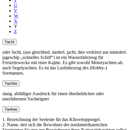
T
U
V
W
X
Y
Z
Yacht
oder Jacht, (aus gleichbed. niederl. jacht, dies verkürzt aus mniederl.
jageschip
schnelles Schiff
) ist ein Wasserfahrzeug für
Freizeitzwecke mit einer Kajüte. Es gibt sowohl Motoryachten als
auch Segelyachten. Es ist das Lustfahrzeug des (Hobby-)
Seemannes.
Yachtie
slang. abfälliger Ausdruck für einen überheblichen oder
unerfahrenen Yachteigner
Yankee
1. Bezeichnung der Seeleute für das Klüvertoppsegel.
2. Name, den sich die Bewohner der nordamerikanischen
Vereinigten Staaten zur Bezeichnung ihres Nationalcharakters selbst