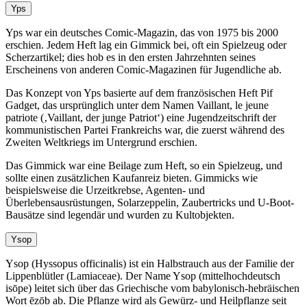
Yps
Yps war ein deutsches Comic-Magazin, das von 1975 bis 2000
erschien. Jedem Heft lag ein Gimmick bei, oft ein Spielzeug oder
Scherzartikel; dies hob es in den ersten Jahrzehnten seines
Erscheinens von anderen Comic-Magazinen für Jugendliche ab.
Das Konzept von Yps basierte auf dem französischen Heft Pif
Gadget, das ursprünglich unter dem Namen Vaillant, le jeune
patriote (‚Vaillant, der junge Patriot‘) eine Jugendzeitschrift der
kommunistischen Partei Frankreichs war, die zuerst während des
Zweiten Weltkriegs im Untergrund erschien.
Das Gimmick war eine Beilage zum Heft, so ein Spielzeug, und
sollte einen zusätzlichen Kaufanreiz bieten. Gimmicks wie
beispielsweise die Urzeitkrebse, Agenten- und
Überlebensausrüstungen, Solarzeppelin, Zaubertricks und U-Boot-
Bausätze sind legendär und wurden zu Kultobjekten.
Ysop
Ysop (Hyssopus officinalis) ist ein Halbstrauch aus der Familie der
Lippenblütler (Lamiaceae). Der Name Ysop (mittelhochdeutsch
isōpe) leitet sich über das Griechische vom babylonisch-hebräischen
Wort ēzōb ab. Die Pflanze wird als Gewürz- und Heilpflanze seit