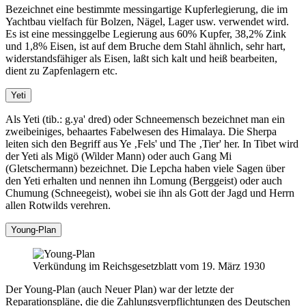
Bezeichnet eine bestimmte messingartige Kupferlegierung, die im
Yachtbau vielfach für Bolzen, Nägel, Lager usw. verwendet wird.
Es ist eine messinggelbe Legierung aus 60% Kupfer, 38,2% Zink
und 1,8% Eisen, ist auf dem Bruche dem Stahl ähnlich, sehr hart,
widerstandsfähiger als Eisen, laßt sich kalt und heiß bearbeiten,
dient zu Zapfenlagern etc.
Yeti
Als Yeti (tib.: g.ya' dred) oder Schneemensch bezeichnet man ein
zweibeiniges, behaartes Fabelwesen des Himalaya. Die Sherpa
leiten sich den Begriff aus Ye ‚Fels' und The ‚Tier' her. In Tibet wird
der Yeti als Migö (Wilder Mann) oder auch Gang Mi
(Gletschermann) bezeichnet. Die Lepcha haben viele Sagen über
den Yeti erhalten und nennen ihn Lomung (Berggeist) oder auch
Chumung (Schneegeist), wobei sie ihn als Gott der Jagd und Herrn
allen Rotwilds verehren.
Young-Plan
Verkündung im Reichsgesetzblatt vom 19. März 1930
Der Young-Plan (auch Neuer Plan) war der letzte der
Reparationspläne, die die Zahlungsverpflichtungen des Deutschen