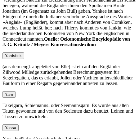
beilegen, während die Engländer ihnen den Spottnamen Bruder
Jonathan (im Gegensatz zu John Bull) geben. Yankee ist nach
Einigen die durch die Indianer verdorbene Aussprache des Wortes
»Anglais« (Engländer), kommt aber nach Anderen von Comkken,
welches Lump heißt, her; nach Thierry kommt es von Jankin, wie
die niederländischen Kolonisten von New York die englischen in
Connecticut nannten.
Quelle: Oekonomische Encyklopädie von
J. G. Krünitz / Meyers Konversationslexikon
Yardstick
(aus dem engl. abgeleitet von Elle) ist ein auf den Engländer
Zillwood Milledge zurückgehendes Berechnungssystem für
Segelregatten, das es erlaubt, Jollen oder Yachten unterschiedlicher
Bauform in einer Regatta gegeneinander antreten zu lassen.
Yarn
Takelgarn, Schiemanns- oder Seemannsgarn. Es wurde aus alten
Tauen gewonnen und von den Seeleuten dazu benutzt, Leinen und
Trossen zu umwickeln.
Yassa
Yassa heißt das Gesetzbuch der Tataren.