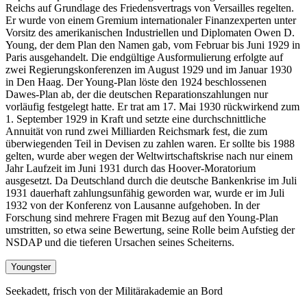
Reichs auf Grundlage des Friedensvertrags von Versailles regelten.
Er wurde von einem Gremium internationaler Finanzexperten unter
Vorsitz des amerikanischen Industriellen und Diplomaten Owen D.
Young, der dem Plan den Namen gab, vom Februar bis Juni 1929 in
Paris ausgehandelt. Die endgültige Ausformulierung erfolgte auf
zwei Regierungskonferenzen im August 1929 und im Januar 1930
in Den Haag. Der Young-Plan löste den 1924 beschlossenen
Dawes-Plan ab, der die deutschen Reparationszahlungen nur
vorläufig festgelegt hatte. Er trat am 17. Mai 1930 rückwirkend zum
1. September 1929 in Kraft und setzte eine durchschnittliche
Annuität von rund zwei Milliarden Reichsmark fest, die zum
überwiegenden Teil in Devisen zu zahlen waren. Er sollte bis 1988
gelten, wurde aber wegen der Weltwirtschaftskrise nach nur einem
Jahr Laufzeit im Juni 1931 durch das Hoover-Moratorium
ausgesetzt. Da Deutschland durch die deutsche Bankenkrise im Juli
1931 dauerhaft zahlungsunfähig geworden war, wurde er im Juli
1932 von der Konferenz von Lausanne aufgehoben. In der
Forschung sind mehrere Fragen mit Bezug auf den Young-Plan
umstritten, so etwa seine Bewertung, seine Rolle beim Aufstieg der
NSDAP und die tieferen Ursachen seines Scheiterns.
Youngster
Seekadett, frisch von der Militärakademie an Bord