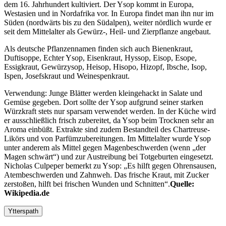
dem 16. Jahrhundert kultiviert. Der Ysop kommt in Europa,
Westasien und in Nordafrika vor. In Europa findet man ihn nur im
Süden (nordwärts bis zu den Südalpen), weiter nördlich wurde er
seit dem Mittelalter als Gewürz-, Heil- und Zierpflanze angebaut.
Als deutsche Pflanzennamen finden sich auch Bienenkraut,
Duftisoppe, Echter Ysop, Eisenkraut, Hyssop, Eisop, Esope,
Essigkraut, Gewürzysop, Heisop, Hisopo, Hizopf, Ibsche, Isop,
Ispen, Josefskraut und Weinespenkraut.
Verwendung: Junge Blätter werden kleingehackt in Salate und
Gemüse gegeben. Dort sollte der Ysop aufgrund seiner starken
Würzkraft stets nur sparsam verwendet werden. In der Küche wird
er ausschließlich frisch zubereitet, da Ysop beim Trocknen sehr an
Aroma einbüßt. Extrakte sind zudem Bestandteil des Chartreuse-
Likörs und von Parfümzubereitungen. Im Mittelalter wurde Ysop
unter anderem als Mittel gegen Magenbeschwerden (wenn
der
Magen schwärt
) und zur Austreibung bei Totgeburten eingesetzt.
Nicholas Culpeper bemerkt zu Ysop:
Es hilft gegen Ohrensausen,
Atembeschwerden und Zahnweh. Das frische Kraut, mit Zucker
zerstoßen, hilft bei frischen Wunden und Schnitten
.
Quelle:
Wikipedia.de
Ytterspath