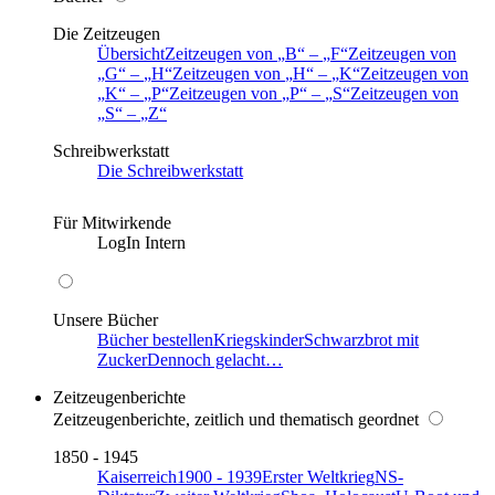
Die Zeitzeugen
Übersicht
Zeitzeugen von
B
–
F
Zeitzeugen von
G
–
H
Zeitzeugen von
H
–
K
Zeitzeugen von
K
–
P
Zeitzeugen von
P
–
S
Zeitzeugen von
S
–
Z
Schreibwerkstatt
Die Schreibwerkstatt
Für Mitwirkende
LogIn Intern
Unsere Bücher
Bücher bestellen
Kriegskinder
Schwarzbrot mit
Zucker
Dennoch gelacht…
Zeitzeugenberichte
Zeitzeugenberichte, zeitlich und thematisch geordnet
1850 - 1945
Kaiserreich
1900 - 1939
Erster Weltkrieg
NS-