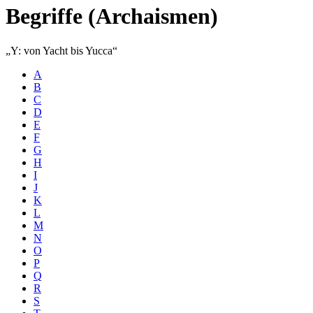
Begriffe (Archaismen)
Y: von Yacht bis Yucca
A
B
C
D
E
F
G
H
I
J
K
L
M
N
O
P
Q
R
S