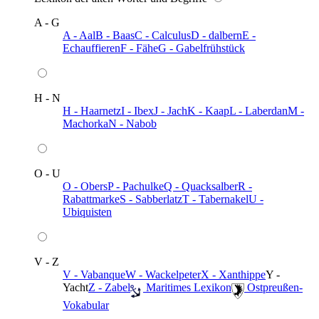
A - G
A - Aal
B - Baas
C - Calculus
D - dalbern
E -
Echauffieren
F - Fähe
G - Gabelfrühstück
H - N
H - Haarnetz
I - Ibex
J - Jach
K - Kaap
L - Laberdan
M -
Machorka
N - Nabob
O - U
O - Obers
P - Pachulke
Q - Quacksalber
R -
Rabattmarke
S - Sabberlatz
T - Tabernakel
U -
Ubiquisten
V - Z
V - Vabanque
W - Wackelpeter
X - Xanthippe
Y -
Yacht
Z - Zabel
️ Maritimes Lexikon
️ Ostpreußen-
Vokabular