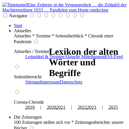
Eine Zeitreise in die Vergangenheit … die Zeittafel der
Machtergreifung 1933 … Parallelen zum Heute entdecken
Navigator
Start
Aktuelles
Aktuelles * Termine * Seitenüberblick * Chronik einer
Pandemie
Lexikon der alten
Aktuelles / Termine
Leitartikel & Termine
Aktuelle Mitteilungen
RSS-Feed
Wörter und
Begriffe
Seitenübersicht
Sitemap
Impressum
Datenschutz
Corona-Chronik
2019
|
2020
2021
|
2022
2023
|
2025
Die Zeitzeugen
100 Zeitzeugen stellen sich vor * Zeitzeugenberichte; unsere
Bücher