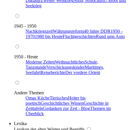
Diktatur
Zweiter Weltkrieg
Shoa, Holocaust
U-Boot und
Seekrieg
1945 - 1950
Nachkriegszeit
Währungsreform
40 Jahre DDR
1950 -
1970
1980 bis Heute
Fluchtgeschichten
Rund ums Auto
1950 - Heute
Moderne Zeiten
Weihnachtliches
Schule,
Tanzstunde
Verschickungskinder
Maritimes,
Seefahrt
Reiseberichte
Der vordere Orient
Andere Themen
Omas Küche
Tierisches
Heiter bis
poetisch
Geschichtliches Wissen
Geschichte in
Zeittafeln
Gedanken zur Zeit - Blog
Themen im
Überblick
Lexika
Lexikon der alten Wörter und Begriffe