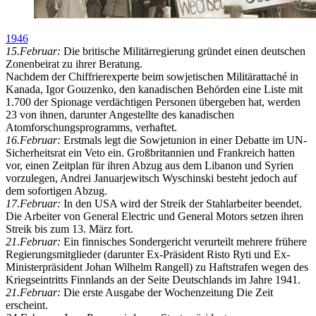
1946
15.Februar:
Die britische Militärregierung gründet einen deutschen
Zonenbeirat zu ihrer Beratung.
Nachdem der Chiffrierexperte beim sowjetischen Militärattaché in
Kanada, Igor Gouzenko, den kanadischen Behörden eine Liste mit
1.700 der Spionage verdächtigen Personen übergeben hat, werden
23 von ihnen, darunter Angestellte des kanadischen
Atomforschungsprogramms, verhaftet.
16.Februar:
Erstmals legt die Sowjetunion in einer Debatte im UN-
Sicherheitsrat ein Veto ein. Großbritannien und Frankreich hatten
vor, einen Zeitplan für ihren Abzug aus dem Libanon und Syrien
vorzulegen, Andrei Januarjewitsch Wyschinski besteht jedoch auf
dem sofortigen Abzug.
17.Februar:
In den USA wird der Streik der Stahlarbeiter beendet.
Die Arbeiter von General Electric und General Motors setzen ihren
Streik bis zum 13. März fort.
21.Februar:
Ein finnisches Sondergericht verurteilt mehrere frühere
Regierungsmitglieder (darunter Ex-Präsident Risto Ryti und Ex-
Ministerpräsident Johan Wilhelm Rangell) zu Haftstrafen wegen des
Kriegseintritts Finnlands an der Seite Deutschlands im Jahre 1941.
21.Februar:
Die erste Ausgabe der Wochenzeitung Die Zeit
erscheint.