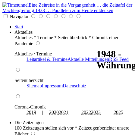
Eine Zeitreise in die Vergangenheit … die Zeittafel der
Machtergreifung 1933 … Parallelen zum Heute entdecken
Navigator
Start
Aktuelles
Aktuelles * Termine * Seitenüberblick * Chronik einer
Pandemie
1948 -
Aktuelles / Termine
Leitartikel & Termine
Aktuelle Mitteilungen
RSS-Feed
Währung
Seitenübersicht
Sitemap
Impressum
Datenschutz
Corona-Chronik
2019
|
2020
2021
|
2022
2023
|
2025
Die Zeitzeugen
100 Zeitzeugen stellen sich vor * Zeitzeugenberichte; unsere
Bücher