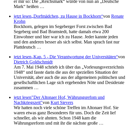
er mir so: Die
Reichsmark
würde von nun an
Deutsche
Mark
heißen …
jetzt lesen
Dorfmädchen, zu Hause in Bockhorn
von
Renate
Krohn
Bockhorn, gelegen im Segeberger Forst zwischen Bad
Segeberg und Bad Bramstedt, hatte damals etwa 200
Einwohner und hier war ich zu Hause. Jeder kannte jeden
und den anderen besser als sich selbst. Man sprach fast nur
Plattdeutsch …
jetzt lesen
Kap. 5 - Die Verantwortung der Universitäten
von
Dietrich Goldschmidt
Am 7. Mai 1948 schrieb ich über das
Vorlesungsverzeichnis
1948
und fasste darin die aus der speziellen Situation der
Universität, aber auch die aus der allgemeinen politischen und
gesellschaftlichen Lage sich ergebenden Nöte und Desiderate
zusammen …
jetzt lesen
"Der Altonaer Hof, Währungsrefom und
Nachkriegszeit"
von
Kurt Sievers
Wir hatten noch viele schöne Treffen im Altonaer Hof. Sie
waren etwas ganz Besonderes für uns. Doch die Zeit lief
schneller, als wir ahnten. Schon 1948 kam die
Währungsreform und mit ihr die nächste große …