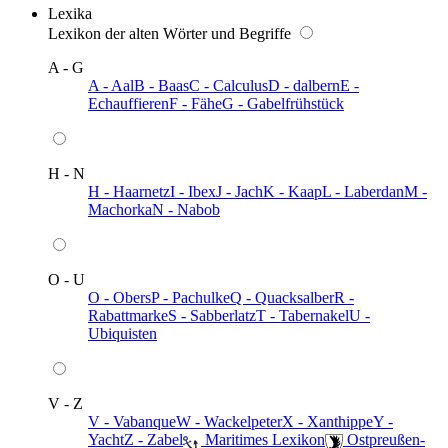
Lexika
Lexikon der alten Wörter und Begriffe
A - G
A - Aal
B - Baas
C - Calculus
D - dalbern
E -
Echauffieren
F - Fähe
G - Gabelfrühstück
H - N
H - Haarnetz
I - Ibex
J - Jach
K - Kaap
L - Laberdan
M -
Machorka
N - Nabob
O - U
O - Obers
P - Pachulke
Q - Quacksalber
R -
Rabattmarke
S - Sabberlatz
T - Tabernakel
U -
Ubiquisten
V - Z
V - Vabanque
W - Wackelpeter
X - Xanthippe
Y -
Yacht
Z - Zabel
️ Maritimes Lexikon
️ Ostpreußen-