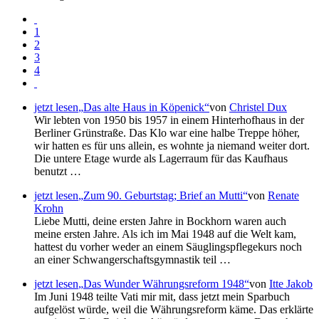
1
2
3
4
jetzt lesen
Das alte Haus in Köpenick
von
Christel Dux
Wir lebten von 1950 bis 1957 in einem Hinterhofhaus in der
Berliner Grünstraße. Das Klo war eine halbe Treppe höher,
wir hatten es für uns allein, es wohnte ja niemand weiter dort.
Die untere Etage wurde als Lagerraum für das Kaufhaus
benutzt …
jetzt lesen
Zum 90. Geburtstag; Brief an Mutti
von
Renate
Krohn
Liebe Mutti, deine ersten Jahre in Bockhorn waren auch
meine ersten Jahre. Als ich im Mai 1948 auf die Welt kam,
hattest du vorher weder an einem Säuglingspflegekurs noch
an einer Schwangerschaftsgymnastik teil …
jetzt lesen
Das Wunder Währungsreform 1948
von
Itte Jakob
Im Juni 1948 teilte Vati mir mit, dass jetzt mein Sparbuch
aufgelöst würde, weil die Währungsreform käme. Das erklärte