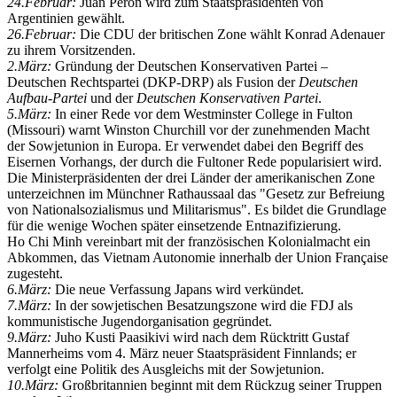
24.Februar:
Juan Peron wird zum Staats­präsidenten von
Argentinien gewählt.
26.Februar:
Die CDU der britischen Zone wählt Konrad Adenauer
zu ihrem Vor­sitzenden.
2.März:
Gründung der Deutschen Konservativen Partei –
Deutschen Rechtspartei (DKP-DRP) als Fusion der
Deutschen
Aufbau-Partei
und der
Deutschen Konservativen Partei
.
5.März:
In einer Rede vor dem Westminster College in Fulton
(Missouri) warnt Winston Churchill vor der zunehmenden Macht
der Sowjetunion in Europa. Er verwendet dabei den Begriff des
Eisernen Vorhangs, der durch die Fultoner Rede popularisiert wird.
Die Ministerpräsidenten der drei Länder der amerikanischen Zone
unterzeichnen im Münchner Rathaussaal das "Gesetz zur Befreiung
von Nationalsozialismus und Militarismus". Es bildet die Grundlage
für die wenige Wochen später einsetzende Entnazifizierung.
Ho Chi Minh vereinbart mit der französischen Kolonial­macht ein
Abkommen, das Vietnam Autonomie innerhalb der Union Française
zugesteht.
6.März:
Die neue Verfassung Japans wird verkündet.
7.März:
In der sowjetischen Besatzungs­zone wird die FDJ als
kommunistische Jugend­organisation gegründet.
9.März:
Juho Kusti Paasikivi wird nach dem Rücktritt Gustaf
Mannerheims vom 4. März neuer Staatspräsident Finnlands; er
verfolgt eine Politik des Ausgleichs mit der Sowjetunion.
10.März:
Großbritannien beginnt mit dem Rückzug seiner Truppen