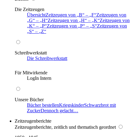
Die Zeitzeugen
Übersicht
Zeitzeugen von
B
–
F
Zeitzeugen von
G
–
H
Zeitzeugen von
H
–
K
Zeitzeugen von
K
–
P
Zeitzeugen von
P
–
S
Zeitzeugen von
S
–
Z
Schreibwerkstatt
Die Schreibwerkstatt
Für Mitwirkende
LogIn Intern
Unsere Bücher
Bücher bestellen
Kriegskinder
Schwarzbrot mit
Zucker
Dennoch gelacht…
Zeitzeugenberichte
Zeitzeugenberichte, zeitlich und thematisch geordnet