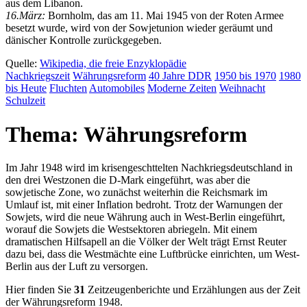
aus dem Libanon.
16.März:
Bornholm, das am 11. Mai 1945 von der Roten Armee
besetzt wurde, wird von der Sowjetunion wieder geräumt und
dänischer Kontrolle zurückgegeben.
Quelle:
Wikipedia, die freie Enzyklopädie
Nachkriegs
zeit
Währungs
reform
40 Jahre DDR
1950 bis 1970
1980
bis Heute
Fluchten
Automobiles
Moderne Zeiten
Weihnacht
Schulzeit
Thema: Währungsreform
Im Jahr 1948 wird im krisengeschttelten Nachkriegsdeutschland in
den drei Westzonen die D-Mark eingeführt, was aber die
sowjetische Zone, wo zunächst weiterhin die Reichsmark im
Umlauf ist, mit einer Inflation bedroht. Trotz der Warnungen der
Sowjets, wird die neue Währung auch in West-Berlin eingeführt,
worauf die Sowjets die Westsektoren abriegeln. Mit einem
dramatischen Hilfsapell an die Völker der Welt trägt Ernst Reuter
dazu bei, dass die Westmächte eine Luftbrücke einrichten, um West-
Berlin aus der Luft zu versorgen.
Hier finden Sie
31
Zeitzeugenberichte und Erzählungen aus der Zeit
der Währungsreform 1948.