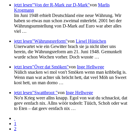
jetzt lesen
"Von der R-Mark zur D-Mark"
von
Marlis
Krogmann
Im Juni 1948 erhielt Deutschland eine neue Währung. Wir
haben so etwas nun schon zweimal miterlebt. 2001 bei der
Währungsumstellung von D-Mark auf Euro war aber alles
viel …
jetzt lesen
"Währungsreform"
von
Liesel Hünichen
Unerwartet wie ein Gewitter brach sie ja nicht über uns
herein, die Währungsreform am 21. Juni 1948. Gemunkelt
wurde schon Wochen vorher. Doch wusste …
jetzt lesen
"Över dat Smöken"
von
Inge Hellwege
Nülich snacken wi mol von't Smöken wenn man kribbelig is.
Wenn man wat achter sik bröcht hett, dat veel Möh un Sweet
kost hett, un man dorno …
jetzt lesen
"Swattbroot "
von
Inge Hellwege
No'n Krieg weer allns knapp. Egol von wat du schnackst, dat
geev eenfach nix. Allns wöör todeelt: Tüüch, Schoh oder wat
to Eten – dat geev eenfach nix …
1
2