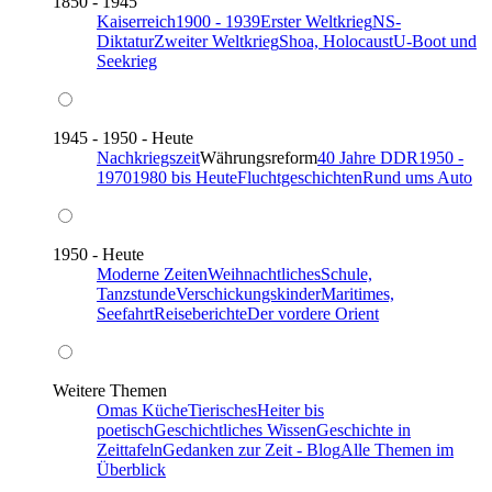
1850 - 1945
Kaiserreich
1900 - 1939
Erster Weltkrieg
NS-
Diktatur
Zweiter Weltkrieg
Shoa, Holocaust
U-Boot und
Seekrieg
1945 - 1950 - Heute
Nachkriegszeit
Währungsreform
40 Jahre DDR
1950 -
1970
1980 bis Heute
Fluchtgeschichten
Rund ums Auto
1950 - Heute
Moderne Zeiten
Weihnachtliches
Schule,
Tanzstunde
Verschickungskinder
Maritimes,
Seefahrt
Reiseberichte
Der vordere Orient
Weitere Themen
Omas Küche
Tierisches
Heiter bis
poetisch
Geschichtliches Wissen
Geschichte in
Zeittafeln
Gedanken zur Zeit - Blog
Alle Themen im
Überblick