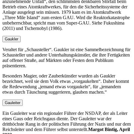
anzunehmende Unfall
, den schlimmsten denkbaren Störfall beim
Betrieb eines Atomkraftwerkes, für den die Sicherheitssysteme der
Anlage ausgelegt sein müssen. 1979 kam es im Atomkraftwerk
Three Mile Island
zum ersten GAU. Wird die Reaktorkatastrophe
unbeherrschbar, spricht man vom Super-GAU. Siehe Fukushima
(2011) und Tschernobyl (1986).
Gaukler
Veraltet für
Schausteller
. Gaukler ist eine Sammelbezeichnung für
Schausteller und andere Unterhaltungskünstler, die ihre Fertigkeiten
auf offener Straße, auf Märkten oder Festen dem Publikum
präsentieren.
Besonders Magier, oder Zauberkünstler wurden als Gaukler
bezeichnet, weil sie dem Volk etwas
vorgaukelten
. Daher kommt
die Redewendung
jemand etwas vorgaukeln
, für
jemandem
etwas durch Täuschung suggerieren, glauben machen.
Gauleiter
Ein Gauleiter war ein regionaler Führer der NSDAP, der als Leiter
eines Gaus oder Reichsgaus diente. Der Gauleiter war der
dritthöchste Rang in der politischen Führung der Nazis und nur dem
Reichsleiter und dem Führer selbst unterstellt.
Margot Bintig, April