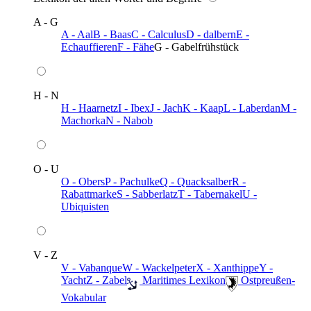
A - G
A - Aal
B - Baas
C - Calculus
D - dalbern
E -
Echauffieren
F - Fähe
G - Gabelfrühstück
H - N
H - Haarnetz
I - Ibex
J - Jach
K - Kaap
L - Laberdan
M -
Machorka
N - Nabob
O - U
O - Obers
P - Pachulke
Q - Quacksalber
R -
Rabattmarke
S - Sabberlatz
T - Tabernakel
U -
Ubiquisten
V - Z
V - Vabanque
W - Wackelpeter
X - Xanthippe
Y -
Yacht
Z - Zabel
️ Maritimes Lexikon
️ Ostpreußen-
Vokabular