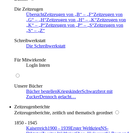
Die Zeitzeugen
Übersicht
Zeitzeugen von
B
–
F
Zeitzeugen von
G
–
H
Zeitzeugen von
H
–
K
Zeitzeugen von
K
–
P
Zeitzeugen von
P
–
S
Zeitzeugen von
S
–
Z
Schreibwerkstatt
Die Schreibwerkstatt
Für Mitwirkende
LogIn Intern
Unsere Bücher
Bücher bestellen
Kriegskinder
Schwarzbrot mit
Zucker
Dennoch gelacht…
Zeitzeugenberichte
Zeitzeugenberichte, zeitlich und thematisch geordnet
1850 - 1945
Kaiserreich
1900 - 1939
Erster Weltkrieg
NS-