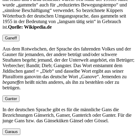
wurde
gammeln
auch für
reduziertes Bewegungstempo
und
sinnlose Beschäftigung
verwendet. So bezeichnete Küppers
Wörterbuch der deutschen Umgangssprache, dass gammeln seit
1955 in der Bedeutung von
langsam tätig sein
in Gebrauch
ist.
Quelle: Wikipedia.de
Ganeff
Aus dem Rotwelschen, der Sprache des fahrenden Volkes und der
Gauner für jemanden, der andere betrügt und/oder schwere
Straftaten begeht; jemand, der der Unterwelt angehört, ein Betrüger;
Verbrecher; Bandit; Dieb; Gangster. Das Wort entstammt dem
Jiddischen ganef = „Dieb“ und dasselbe Wort ergibt aus seiner
Pluralform ganovim das deutsche Wort „Ganove“. Jemenden zu
beganeffen
heißt nichts anderes, als ihn zu bestehlen oder zu
betrügen.
Ganter
In der deutschen Sprache gibt es für die männliche Gans die
Bezeichnungen Gänserich, Ganser, Ganterich oder Ganter. Für die
junge Gans bzw. das Gänseküken Gänsel oder Gössel.
Garaus