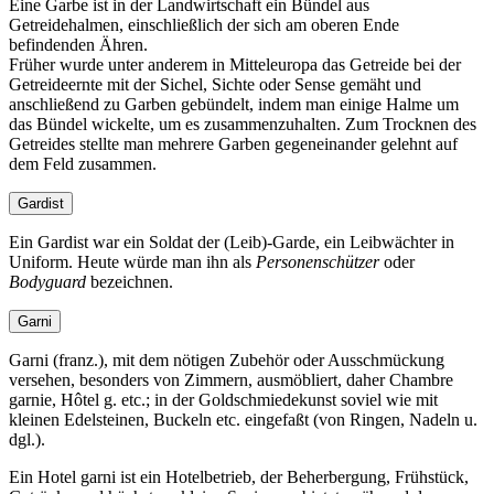
Eine Garbe ist in der Landwirtschaft ein Bündel aus
Getreidehalmen, einschließlich der sich am oberen Ende
befindenden Ähren.
Früher wurde unter anderem in Mitteleuropa das Getreide bei der
Getreideernte mit der Sichel, Sichte oder Sense gemäht und
anschließend zu Garben gebündelt, indem man einige Halme um
das Bündel wickelte, um es zusammenzuhalten. Zum Trocknen des
Getreides stellte man mehrere Garben gegeneinander gelehnt auf
dem Feld zusammen.
Gardist
Ein Gardist war ein Soldat der (Leib)-Garde, ein Leibwächter in
Uniform. Heute würde man ihn als
Personenschützer
oder
Bodyguard
bezeichnen.
Garni
Garni (franz.), mit dem nötigen Zubehör oder Ausschmückung
versehen, besonders von Zimmern, ausmöbliert, daher Chambre
garnie, Hôtel g. etc.; in der Goldschmiedekunst soviel wie mit
kleinen Edelsteinen, Buckeln etc. eingefaßt (von Ringen, Nadeln u.
dgl.).
Ein Hotel garni ist ein Hotelbetrieb, der Beherbergung, Frühstück,