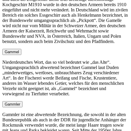
Kochgeschirr M1910 wurde in den deutschen Armeen bereits 1910
eingeführt und nicht mehr verändert. In Deutschland wird im zivilen
Bereich ein solches Essgeschirr auch als Henkelmann bezeichnet, in
der Bundeswehr umgangssprachlich als
Pickpott
. Die Gamelle
wird nicht nur vom Militär in der Schweizer Armee, den deutschen
Armeen der Kaiserzeit, Reichwehr und Wehrmacht sowie
Bundeswehr und NVA, in Österreich, Italien, Ungarn und Polen
benutzt, sondern auch beim Zivilschutz und den Pfadfindern.
Gammel
Niederdeutsches Wort, das so viel bedeutet wie
das Alte
.
Umgangssprachlich abwertend bezeichnet Gammel laut Duden
minderwertiges, wertloses, unbrauchbares Zeug verschiedener
Art
. In der Fischerei werde Beifang und Fische, Krustentiere,
anderes im Wasser lebendes Getier, welches für den menschlichen
Verzehr nicht geeignet ist, als
Gammel
bezeichnet und
vorwiegend zu Tierfutter verarbeitet.
Gammler
Gammler ist eine abwertende Bezeichnung, die sowohl in der alten
Bundesrepublik als auch in der DDR für jugendliche Anhänger der
Rockmusik verwendet wurde, die meist lange Haare trugen sowie
mit Jeans und Parka bekleidet waren. Seit Mitte der 1950er Jahre