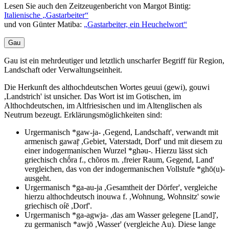
Lesen Sie auch den Zeitzeugenbericht von Margot Bintig:
Italienische
Gastarbeiter
und von Günter Matiba:
Gastarbeiter, ein Heuchelwort
Gau
Gau ist ein mehrdeutiger und letztlich unscharfer Begriff für Region,
Landschaft oder Verwaltungseinheit.
Die Herkunft des althochdeutschen Wortes geuui (gewi), gouwi
,Landstrich' ist unsicher. Das Wort ist im Gotischen, im
Althochdeutschen, im Altfriesischen und im Altenglischen als
Neutrum bezeugt. Erklärungsmöglichkeiten sind:
Urgermanisch *gaw-ja- ,Gegend, Landschaft', verwandt mit
armenisch gawaṝ ,Gebiet, Vaterstadt, Dorf' und mit diesem zu
einer indogermanischen Wurzel *ghəu-. Hierzu lässt sich
griechisch chṓra f., chõros m. ,freier Raum, Gegend, Land'
vergleichen, das von der indogermanischen Vollstufe *ghō(u)-
ausgeht.
Urgermanisch *ga-au-ja ,Gesamtheit der Dörfer', vergleiche
hierzu althochdeutsch inouwa f. ,Wohnung, Wohnsitz' sowie
griechisch oíē ,Dorf'.
Urgermanisch *ga-agwja- ,das am Wasser gelegene [Land]',
zu germanisch *awjō ,Wasser' (vergleiche Au). Diese lange