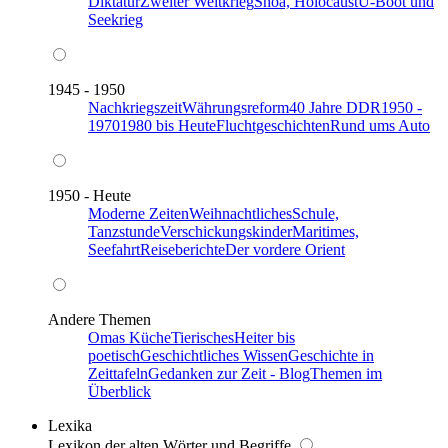
Diktatur
Zweiter Weltkrieg
Shoa, Holocaust
U-Boot und
Seekrieg
1945 - 1950
Nachkriegszeit
Währungsreform
40 Jahre DDR
1950 -
1970
1980 bis Heute
Fluchtgeschichten
Rund ums Auto
1950 - Heute
Moderne Zeiten
Weihnachtliches
Schule,
Tanzstunde
Verschickungskinder
Maritimes,
Seefahrt
Reiseberichte
Der vordere Orient
Andere Themen
Omas Küche
Tierisches
Heiter bis
poetisch
Geschichtliches Wissen
Geschichte in
Zeittafeln
Gedanken zur Zeit - Blog
Themen im
Überblick
Lexika
Lexikon der alten Wörter und Begriffe