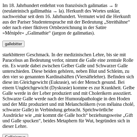
Im 18. Jahrhundert entlehnt von französisch galimatias → fr
(neulateinisch gallimathia → la). Herkunft des Wortes unklar,
nachweisbar seit dem 16. Jahrhundert. Vermutet wird die Herkunft
aus der Pariser Studentensprache mit der Bedeutung
Streithähne
oder nach einer fiktiven Ortsbezeichnung in der Satire
»Ménipée«
Galimathie
(jargon de galimatias).
gallebitter
starkbitterer Geschmack. In der medizinischen Lehre, bis sie mit
Paracelsus an Bedeutung verlor, nimmt die Galle eine zentrale Rolle
ein. Es wurde dabei zwischen Gelber Galle und Schwarzer Galle
unterschieden. Diese beiden gehören, neben Blut und Schleim, zu
den vier so genannten Kardinalsäften (Viersäftelehre). Befinden sich
diese im Gleichgewicht (Eukrasie), sei der Mensch gesund. Bei
einem Ungleichgewicht (Dyskrasie) komme es zur Krankheit. Gelbe
Galle werde in der Leber produziert und mit Cholerikern assoziiert.
Schwarze Galle werde nach der Humoralpathologie in den Hoden
und der Milz produziert und mit Melancholikern (von mélaina cholé,
schwarze Galle) in Verbindung gebracht. Sprichwörtliche
Ausdrücke wie
mir kommt die Galle hoch
beziehungsweise
Gift
und Galle spucken
, beides Metaphern für Wut, begründen sich in
dieser Lehre.