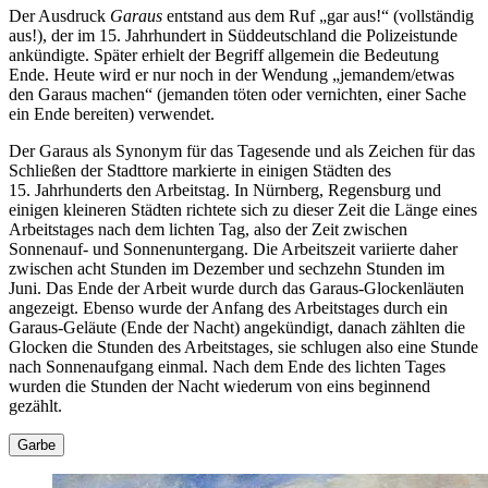
Der Ausdruck
Garaus
entstand aus dem Ruf
gar aus!
(vollständig
aus!), der im 15. Jahrhundert in Süddeutschland die Polizeistunde
ankündigte. Später erhielt der Begriff allgemein die Bedeutung
Ende. Heute wird er nur noch in der Wendung
jemandem/etwas
den Garaus machen
(jemanden töten oder vernichten, einer Sache
ein Ende bereiten) verwendet.
Der Garaus als Synonym für das Tagesende und als Zeichen für das
Schließen der Stadttore markierte in einigen Städten des
15. Jahrhunderts den Arbeitstag. In Nürnberg, Regensburg und
einigen kleineren Städten richtete sich zu dieser Zeit die Länge eines
Arbeitstages nach dem lichten Tag, also der Zeit zwischen
Sonnenauf- und Sonnenuntergang. Die Arbeitszeit variierte daher
zwischen acht Stunden im Dezember und sechzehn Stunden im
Juni. Das Ende der Arbeit wurde durch das Garaus-Glockenläuten
angezeigt. Ebenso wurde der Anfang des Arbeitstages durch ein
Garaus-Geläute (Ende der Nacht) angekündigt, danach zählten die
Glocken die Stunden des Arbeitstages, sie schlugen also eine Stunde
nach Sonnenaufgang einmal. Nach dem Ende des lichten Tages
wurden die Stunden der Nacht wiederum von eins beginnend
gezählt.
Garbe