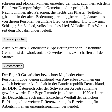
schreien und plöcken können, umgehet, der musz auch hernach dem
Büttel zur Dempze folgen.
Gemeint sind ursprünglich
Nachtbummler, also Personen, die nachts das Pflaster (be)treten
(
hauen
in der alten Bedeutung
treten
,
betreten
), danach das
von diesen Personen gesungene Lied, Gassenlied, Hit, Ohrwurm,
Schlager, Straßenlied, volkstümliches Lied, Volkslied. Das Wort ist
seit dem 16. Jahrhundert belegt.
Gassenjungfer
Auch Abulatrix, Concursatrix, Spazierjungfer oder Gassenhure.
Gemeint ist das
horizontale Gewerbe
, das
Anschaffen auf der
Straße
.
Gastarbeiter
Der Begriff Gastarbeiter bezeichnet Mitglieder einer
Personengruppe, denen aufgrund von Anwerbeabkommen ein
zeitlich befristeter Aufenthalt in der Bundesrepublik Deutschland,
der DDR, Österreich oder der Schweiz zur Arbeitsaufnahme
gewährt wurde. Der Begriff wurde jedoch seit den 1970er Jahren in
der Deutschland auch nach faktischem Wegfall der zeitlichen
Befristung ohne weitere Differenzierung als Bezeichnung für
Arbeitsmigranten umgangssprachlich verwendet.