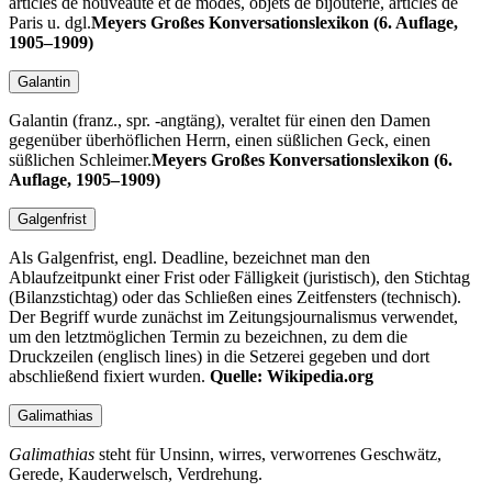
articles de nouveauté et de modes, objets de bijouterie, articles de
Paris u. dgl.
Meyers Großes Konversationslexikon (6. Auflage,
1905–1909)
Galantin
Galantin (franz., spr. -angtäng), veraltet für einen den Damen
gegenüber überhöflichen Herrn, einen süßlichen Geck, einen
süßlichen Schleimer.
Meyers Großes Konversationslexikon (6.
Auflage, 1905–1909)
Galgenfrist
Als Galgenfrist, engl. Deadline, bezeichnet man den
Ablaufzeitpunkt einer Frist oder Fälligkeit (juristisch), den Stichtag
(Bilanzstichtag) oder das Schließen eines Zeitfensters (technisch).
Der Begriff wurde zunächst im Zeitungsjournalismus verwendet,
um den letztmöglichen Termin zu bezeichnen, zu dem die
Druckzeilen (englisch lines) in die Setzerei gegeben und dort
abschließend fixiert wurden.
Quelle: Wikipedia.org
Galimathias
Galimathias
steht für Unsinn, wirres, verworrenes Geschwätz,
Gerede, Kauderwelsch, Verdrehung.