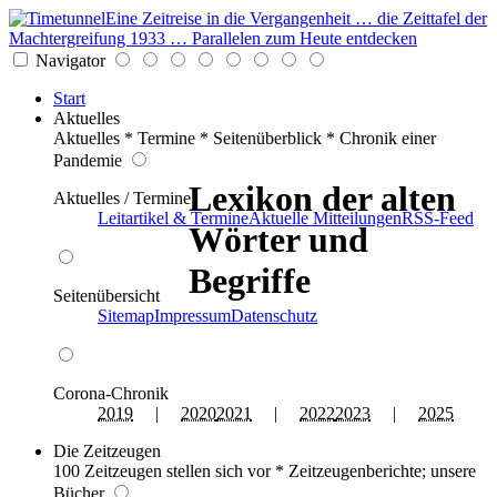
Eine Zeitreise in die Vergangenheit … die Zeittafel der
Machtergreifung 1933 … Parallelen zum Heute entdecken
Navigator
Start
Aktuelles
Aktuelles * Termine * Seitenüberblick * Chronik einer
Pandemie
Lexikon der alten
Aktuelles / Termine
Leitartikel & Termine
Aktuelle Mitteilungen
RSS-Feed
Wörter und
Begriffe
Seitenübersicht
Sitemap
Impressum
Datenschutz
Corona-Chronik
2019
|
2020
2021
|
2022
2023
|
2025
Die Zeitzeugen
100 Zeitzeugen stellen sich vor * Zeitzeugenberichte; unsere
Bücher