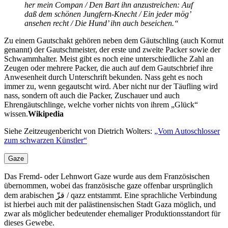
her mein Compan / Den Bart ihn anzustreichen: Auf
daß dem schönen Jungfern-Knecht / Ein jeder mög’
ansehen recht / Die Hund’ ihn auch beseichen.“
Zu einem Gautschakt gehören neben dem Gäutschling (auch Kornut
genannt) der Gautschmeister, der erste und zweite Packer sowie der
Schwammhalter. Meist gibt es noch eine unterschiedliche Zahl an
Zeugen oder mehrere Packer, die auch auf dem Gautschbrief ihre
Anwesenheit durch Unterschrift bekunden. Nass geht es noch
immer zu, wenn gegautscht wird. Aber nicht nur der Täufling wird
nass, sondern oft auch die Packer, Zuschauer und auch
Ehrengäutschlinge, welche vorher nichts von ihrem „Glück“
wissen.
Wikipedia
Siehe Zeitzeugenbericht von Dietrich Wolters:
„Vom Autoschlosser
zum schwarzen Künstler“
Gaze
Das Fremd- oder Lehnwort Gaze wurde aus dem Französischen
übernommen, wobei das französische gaze offenbar ursprünglich
dem arabischen قزّ / qazz entstammt. Eine sprachliche Verbindung
ist hierbei auch mit der palästinensischen Stadt Gaza möglich, und
zwar als möglicher bedeutender ehemaliger Produktionsstandort für
dieses Gewebe.