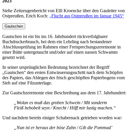
2023
Siehe Zeitzeugenbericht von Elfi Kroencke über den Gauleiter von
Ostpreußen, Erich Koch:
„Flucht aus Ostpreußen im Januar 1945“
Gautschen
Gautschen ist ein bis ins 16. Jahrhundert rückverfolgbarer
Buchdrucker­brauch, bei dem ein Lehrling nach bestandener
Abschlussprüfung im Rahmen einer Freisprechungszeremonie in
einer Bütte untergetaucht und/oder auf einen nassen Schwamm
gesetzt wird.
In seiner ursprünglichen Bedeutung bezeichnet der Begriff
„Gautschen“ den ersten Entwässerungsschritt nach dem Schöpfen
des Papiers, das Ablegen des frisch geschöpften Papierbogens vom
Sieb auf eine Filzunterlage.
Zur Gautschzeremonie eine Beschreibung aus dem 17. Jahrhundert:
„Wolan es muß das groben Schwein / Mit sonderm
Fleiß behobelt seyn / Knecht / Hilff mir lustig machen.“
Und nachdem bereits einiger Schabernack getrieben worden war:
„Nun ist er heraus der böse Zahn / Gib die Pommad’