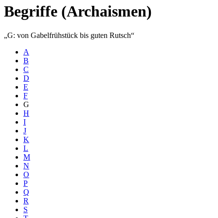
Begriffe (Archaismen)
G: von Gabelfrühstück bis guten Rutsch
A
B
C
D
E
F
G
H
I
J
K
L
M
N
O
P
Q
R
S