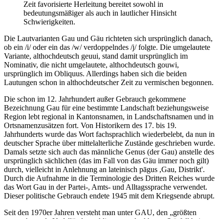
Zeit favorisierte Herleitung bereitet sowohl in
bedeutungsmäßiger als auch in lautlicher Hinsicht
Schwierigkeiten.
Die Lautvarianten Gau und Gäu richteten sich ursprünglich danach,
ob ein /i/ oder ein das /w/ verdoppelndes /j/ folgte. Die umgelautete
Variante, althochdeutsch geuui, stand damit ursprünglich im
Nominativ, die nicht umgelautete, althochdeutsch gouwi,
ursprünglich im Obliquus. Allerdings haben sich die beiden
Lautungen schon in althochdeutscher Zeit zu vermischen begonnen.
Die schon im 12. Jahrhundert außer Gebrauch gekommene
Bezeichnung Gau für eine bestimmte Landschaft beziehungsweise
Region lebt regional in Kantonsnamen, in Landschaftsnamen und in
Ortsnamenzusätzen fort. Von Historikern des 17. bis 19.
Jahrhunderts wurde das Wort fachsprachlich wiederbelebt, da nun in
deutscher Sprache über mittelalterliche Zustände geschrieben wurde.
Damals setzte sich auch das männliche Genus (der Gau) anstelle des
ursprünglich sächlichen (das im Fall von das Gäu immer noch gilt)
durch, vielleicht in Anlehnung an lateinisch pāgus ,Gau, Distrikt'.
Durch die Aufnahme in die Terminologie des Dritten Reiches wurde
das Wort Gau in der Partei-, Amts- und Alltagssprache verwendet.
Dieser politische Gebrauch endete 1945 mit dem Kriegsende abrupt.
Seit den 1970er Jahren versteht man unter GAU, den
größten