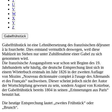
T
U
V
W
X
Y
Z
Gabelfrühstück
Gabelfrühstück ist eine Lehnübersetzung des französischen déjeuner
à la fourchette‎. Dies entstand vermutlich deswegen, weil diese
Mahlzeit im Stehen nur unter Zuhilfenahme einer Gabel zu sich
genommen wird.
Die französische Ausgangsform war schon seit Beginn des 19.
Jahrhunderts sehr häufig, die deutsche Entsprechung lässt sich in
einem Wörterbuch erstmals im Jahr 1826 in der zweiten Auflage
von Mozins
Nouveau dictionnaire complet à l'usage des Allemands
et des Français
nachweisen. Dieser scheint jedoch nicht der Autor
der Wortschöpfung gewesen zu sein, sondern August von Kotzebue,
der Gabelfrühstück bereits 1804 in seinen
Erinnerungen aus Paris
benutzt hat.
Die heutige Entsprechung lautet
zweites Frühstück
oder
Brunch
.