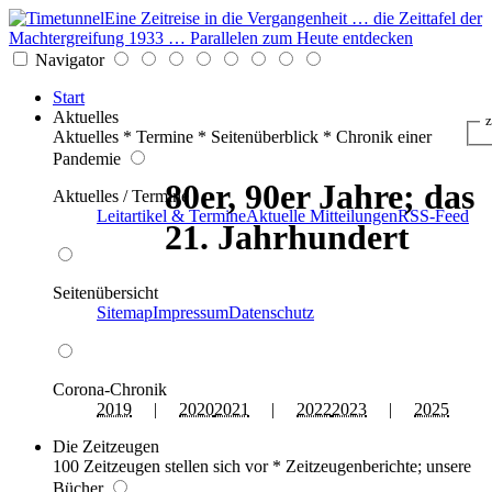
Eine Zeitreise in die Vergangenheit … die Zeittafel der
Machtergreifung 1933 … Parallelen zum Heute entdecken
Navigator
Start
Aktuelles
z
Aktuelles * Termine * Seitenüberblick * Chronik einer
Pandemie
80er, 90er Jahre; das
Aktuelles / Termine
Leitartikel & Termine
Aktuelle Mitteilungen
RSS-Feed
21. Jahrhundert
Seitenübersicht
Sitemap
Impressum
Datenschutz
Corona-Chronik
2019
|
2020
2021
|
2022
2023
|
2025
Die Zeitzeugen
100 Zeitzeugen stellen sich vor * Zeitzeugenberichte; unsere
Bücher