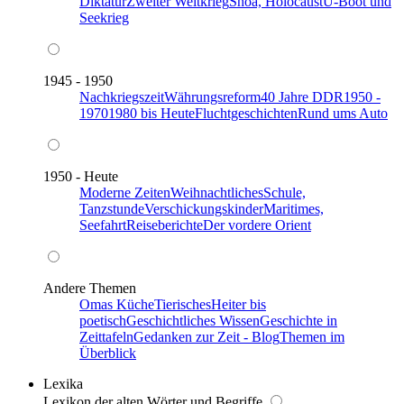
Diktatur
Zweiter Weltkrieg
Shoa, Holocaust
U-Boot und
Seekrieg
1945 - 1950
Nachkriegszeit
Währungsreform
40 Jahre DDR
1950 -
1970
1980 bis Heute
Fluchtgeschichten
Rund ums Auto
1950 - Heute
Moderne Zeiten
Weihnachtliches
Schule,
Tanzstunde
Verschickungskinder
Maritimes,
Seefahrt
Reiseberichte
Der vordere Orient
Andere Themen
Omas Küche
Tierisches
Heiter bis
poetisch
Geschichtliches Wissen
Geschichte in
Zeittafeln
Gedanken zur Zeit - Blog
Themen im
Überblick
Lexika
Lexikon der alten Wörter und Begriffe