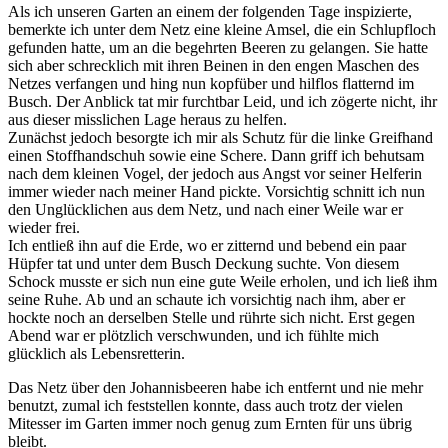
Als ich unseren Garten an einem der folgenden Tage inspizierte,
bemerkte ich unter dem Netz eine kleine Amsel, die ein Schlupfloch
gefunden hatte, um an die begehrten Beeren zu gelangen. Sie hatte
sich aber schrecklich mit ihren Beinen in den engen Maschen des
Netzes verfangen und hing nun kopfüber und hilflos flatternd im
Busch. Der Anblick tat mir furchtbar Leid, und ich zögerte nicht, ihr
aus dieser misslichen Lage heraus zu helfen.
Zunächst jedoch besorgte ich mir als Schutz für die linke Greifhand
einen Stoffhandschuh sowie eine Schere. Dann griff ich behutsam
nach dem kleinen Vogel, der jedoch aus Angst vor seiner Helferin
immer wieder nach meiner Hand pickte. Vorsichtig schnitt ich nun
den Unglücklichen aus dem Netz, und nach einer Weile war er
wieder frei.
Ich entließ ihn auf die Erde, wo er zitternd und bebend ein paar
Hüpfer tat und unter dem Busch Deckung suchte. Von diesem
Schock musste er sich nun eine gute Weile erholen, und ich ließ ihm
seine Ruhe. Ab und an schaute ich vorsichtig nach ihm, aber er
hockte noch an derselben Stelle und rührte sich nicht. Erst gegen
Abend war er plötzlich verschwunden, und ich fühlte mich
glücklich als Lebensretterin.
Das Netz über den Johannisbeeren habe ich entfernt und nie mehr
benutzt, zumal ich feststellen konnte, dass auch trotz der vielen
Mitesser im Garten immer noch genug zum Ernten für uns übrig
bleibt.