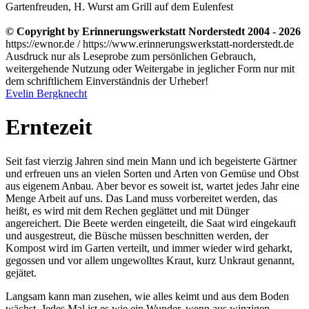
Gartenfreuden, H. Wurst am Grill auf dem Eulenfest
© Copyright by Erinnerungswerkstatt Norderstedt 2004 - 2026
https://ewnor.de / https://www.erinnerungswerkstatt-norderstedt.de
Ausdruck nur als Leseprobe zum persönlichen Gebrauch,
weitergehende Nutzung oder Weitergabe in jeglicher Form nur mit
dem schriftlichem Einverständnis der Urheber!
Evelin Bergknecht
Erntezeit
Seit fast vierzig Jahren sind mein Mann und ich begeisterte Gärtner
und erfreuen uns an vielen Sorten und Arten von Gemüse und Obst
aus eigenem Anbau. Aber bevor es soweit ist, wartet jedes Jahr eine
Menge Arbeit auf uns. Das Land muss vorbereitet werden, das
heißt, es wird mit dem Rechen geglättet und mit Dünger
angereichert. Die Beete werden eingeteilt, die Saat wird eingekauft
und ausgestreut, die Büsche müssen beschnitten werden, der
Kompost wird im Garten verteilt, und immer wieder wird geharkt,
gegossen und vor allem ungewolltes Kraut, kurz Unkraut genannt,
gejätet.
Langsam kann man zusehen, wie alles keimt und aus dem Boden
wächst. Jedes Mal ist es wie ein Wunder, wenn aus winzigen