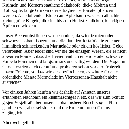
Krümeln und Körnern stattliche Salatköpfe, dicke Möhren und
Kohlköpfe, lange Gurken oder ertragreiche Tomatenpflanzen
werden. Aus duftenden Blüten am Apfelbaum wachsen allmählich
kleine grüne Kugeln, die sich bis zum Herbst zu dicken, knackigen
Äpfeln entwickeln.
Unser Beerenobst lieben wir besonders, da wir die roten oder
schwarzen Johannisbeeren und die dunklen Jostafrüchte zu einer
himmlisch schmeckenden Marmelade oder einem köstlichen Gelee
verarbeiten. Aber leider sind wir nie die einzigen Wesen, die es nicht
abwarten können, dass die Beeren endlich eine rote oder schwarze
Farbe bekommen und langsam süß und saftig werden. Die Vögel im
Garten warten auch darauf und probieren schon vor der Erntezeit
unsere Früchte, so dass wir stets befürchteten, es würde für eine
ordentliche Menge Marmelade im Vierpersonen-Haushalt nicht
ausreichen.
Vor einigen Jahren kauften wir deshalb auf Anraten unseres
erfahrenen Nachbarn ein kleinmaschiges Netz, das wir zum Schutz
gegen Vogelfraß über unseren Johannisbeer-Busch zogen. Nun
glaubten wir, alles sei sicher und die Ernte nur noch für uns
zugänglich.
Aber weit gefehlt.