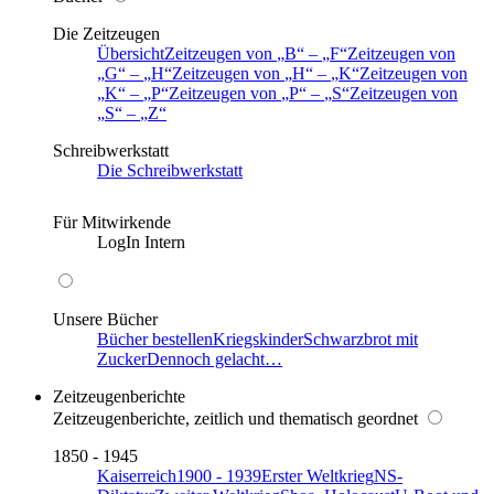
Die Zeitzeugen
Übersicht
Zeitzeugen von
B
–
F
Zeitzeugen von
G
–
H
Zeitzeugen von
H
–
K
Zeitzeugen von
K
–
P
Zeitzeugen von
P
–
S
Zeitzeugen von
S
–
Z
Schreibwerkstatt
Die Schreibwerkstatt
Für Mitwirkende
LogIn Intern
Unsere Bücher
Bücher bestellen
Kriegskinder
Schwarzbrot mit
Zucker
Dennoch gelacht…
Zeitzeugenberichte
Zeitzeugenberichte, zeitlich und thematisch geordnet
1850 - 1945
Kaiserreich
1900 - 1939
Erster Weltkrieg
NS-