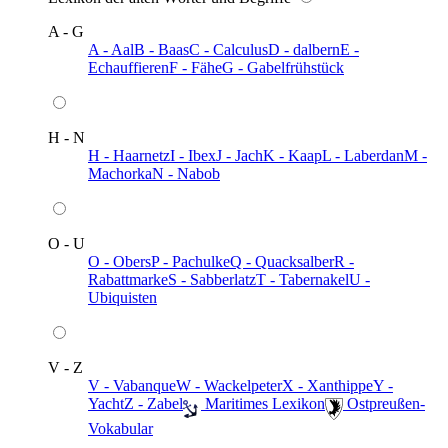
A - G
A - Aal
B - Baas
C - Calculus
D - dalbern
E -
Echauffieren
F - Fähe
G - Gabelfrühstück
H - N
H - Haarnetz
I - Ibex
J - Jach
K - Kaap
L - Laberdan
M -
Machorka
N - Nabob
O - U
O - Obers
P - Pachulke
Q - Quacksalber
R -
Rabattmarke
S - Sabberlatz
T - Tabernakel
U -
Ubiquisten
V - Z
V - Vabanque
W - Wackelpeter
X - Xanthippe
Y -
Yacht
Z - Zabel
️ Maritimes Lexikon
️ Ostpreußen-
Vokabular