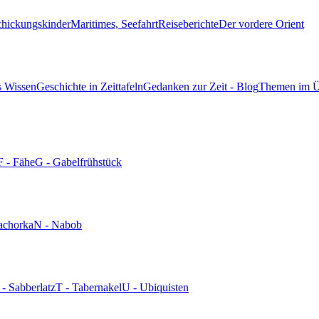
chickungskinder
Maritimes, Seefahrt
Reiseberichte
Der vordere Orient
s Wissen
Geschichte in Zeittafeln
Gedanken zur Zeit - Blog
Themen im Ü
F - Fähe
G - Gabelfrühstück
achorka
N - Nabob
 - Sabberlatz
T - Tabernakel
U - Ubiquisten