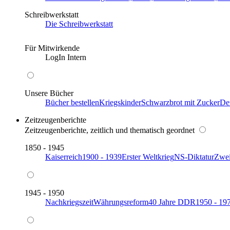
Schreibwerkstatt
Die Schreibwerkstatt
Für Mitwirkende
LogIn Intern
Unsere Bücher
Bücher bestellen
Kriegskinder
Schwarzbrot mit Zucker
De
Zeitzeugenberichte
Zeitzeugenberichte, zeitlich und thematisch geordnet
1850 - 1945
Kaiserreich
1900 - 1939
Erster Weltkrieg
NS-Diktatur
Zwei
1945 - 1950
Nachkriegszeit
Währungsreform
40 Jahre DDR
1950 - 19