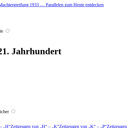
er Machtergreifung 1933 … Parallelen zum Heute entdecken
ie
 21. Jahrhundert
ücher
–
H
Zeitzeugen von
H
–
K
Zeitzeugen von
K
–
P
Zeitzeugen