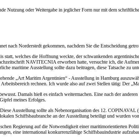
e Nutzung oder Weitergabe in jeglicher Form nur mit dem schriftlich
hnet nach Norderstedt gekommen, nachdem Sie die Entscheidung getrof
 statt, welches die Hoffnung weckte, der schwankenden argentinischen 
 Fachzeitschrift NAVITECNIA erworben hatte, versuchte ich, die Aufme
rliche maritime Ausstellung sollte dazu beitragen, diese Tatsache zu unt
stehende
Art Maritim Argentinien
- Ausstellung in Hamburg auszuwähl
rbeitsbereich rechnen. Ich wurde also auf zwei Stellen tätig: Der
Ma
etzt bewusst. Damals hieß es einfach weitermachen. Eine nach der ander
Gipfel meines Erfolges.
 Diese Ausstellung sollte als Nebenorganisation des 12. COPINAVAL (
 lokalen Schiffsbaubranche an der Ausstellung beteiligt und wurden vo
schen Regierung auf die Notwendigkeit einer maritimorientierten Politi
gen, eine international konkurrenzfähige Schiffsbauindustrie aufzub