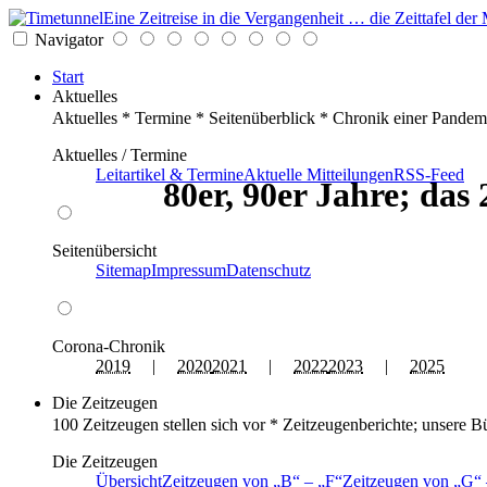
Eine Zeitreise in die Vergangenheit … die Zeittafel d
Navigator
Start
Aktuelles
Aktuelles * Termine * Seitenüberblick * Chronik einer Pandem
Aktuelles / Termine
Leitartikel & Termine
Aktuelle Mitteilungen
RSS-Feed
80er, 90er Jahre; das
Seitenübersicht
Sitemap
Impressum
Datenschutz
Corona-Chronik
2019
|
2020
2021
|
2022
2023
|
2025
Die Zeitzeugen
100 Zeitzeugen stellen sich vor * Zeitzeugenberichte; unsere B
Die Zeitzeugen
Übersicht
Zeitzeugen von
B
–
F
Zeitzeugen von
G