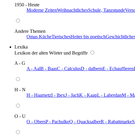
1950 - Heute
Moderne Zeiten
Weihnachtliches
Schule, Tanzstunde
Vers
Andere Themen
Omas Küche
Tierisches
Heiter bis poetisch
Geschichtliche
Lexika
Lexikon der alten Wörter und Begriffe
A - G
A - Aal
B - Baas
C - Calculus
D - dalbern
E - Echauffieren
H - N
H - Haarnetz
I - Ibex
J - Jach
K - Kaap
L - Laberdan
M - M
O - U
O - Obers
P - Pachulke
Q - Quacksalber
R - Rabattmarke
S