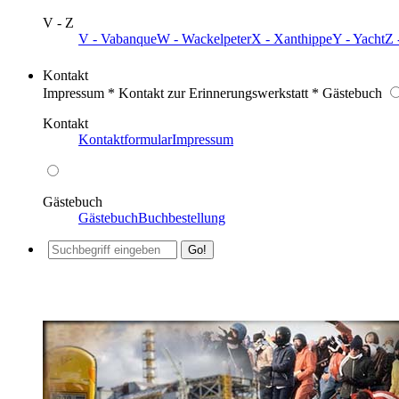
V - Z
V - Vabanque
W - Wackelpeter
X - Xanthippe
Y - Yacht
Z 
Kontakt
Impressum * Kontakt zur Erinnerungswerkstatt * Gästebuch
Kontakt
Kontaktformular
Impressum
Gästebuch
Gästebuch
Buchbestellung