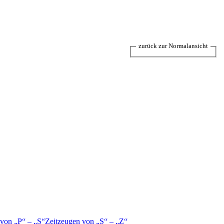
zurück zur Normalansicht
 von
P
–
S
Zeitzeugen von
S
–
Z