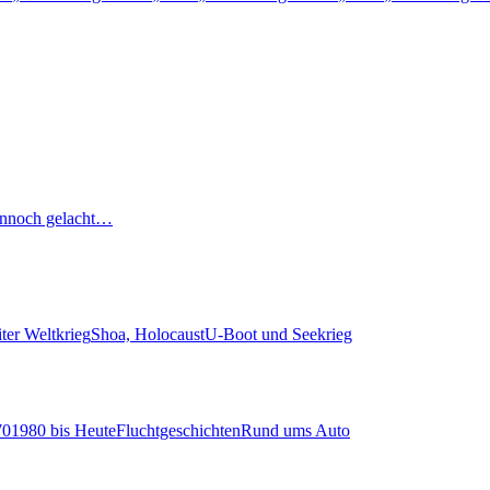
nnoch gelacht…
ter Weltkrieg
Shoa, Holocaust
U-Boot und Seekrieg
70
1980 bis Heute
Fluchtgeschichten
Rund ums Auto