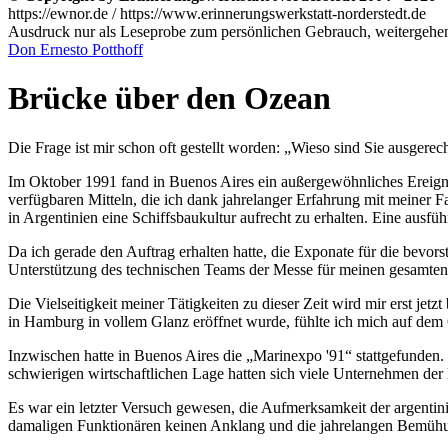
https://ewnor.de / https://www.erinnerungswerkstatt-norderstedt.de
Ausdruck nur als Leseprobe zum persönlichen Gebrauch, weitergehend
Don Ernesto Potthoff
Brücke über den Ozean
Die Frage ist mir schon oft gestellt worden:
Wieso sind Sie ausgerec
Im Oktober 1991 fand in Buenos Aires ein außergewöhnliches Ereignis
verfügbaren Mitteln, die ich dank jahrelanger Erfahrung mit meiner
in Argentinien eine Schiffsbaukultur aufrecht zu erhalten. Eine ausfüh
Da ich gerade den Auftrag erhalten hatte, die Exponate für die bevor
Unterstützung des technischen Teams der Messe für meinen gesamten A
Die Vielseitigkeit meiner Tätigkeiten zu dieser Zeit wird mir erst j
in Hamburg in vollem Glanz eröffnet wurde, fühlte ich mich auf dem 
Inzwischen hatte in Buenos Aires die
Marinexpo '91
stattgefunden.
schwierigen wirtschaftlichen Lage hatten sich viele Unternehmen der
Es war ein letzter Versuch gewesen, die Aufmerksamkeit der argentini
damaligen Funktionären keinen Anklang und die jahrelangen Bemühun