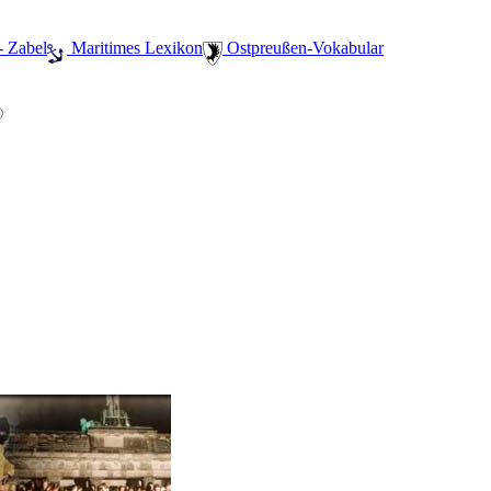
- Zabel
️ Maritimes Lexikon
️ Ostpreußen-Vokabular