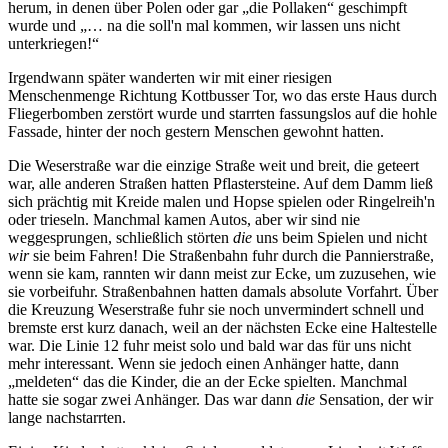
herum, in denen über Polen oder gar
die Pollaken
geschimpft
wurde und
… na die soll'n mal kommen, wir lassen uns nicht
unterkriegen!
Irgendwann später wanderten wir mit einer riesigen
Menschenmenge Richtung Kottbusser Tor, wo das erste Haus durch
Fliegerbomben zerstört wurde und starrten fassungslos auf die hohle
Fassade, hinter der noch gestern Menschen gewohnt hatten.
Die Weserstraße war die einzige Straße weit und breit, die geteert
war, alle anderen Straßen hatten Pflastersteine. Auf dem Damm ließ
sich prächtig mit Kreide malen und Hopse spielen oder Ringelreih'n
oder trieseln. Manchmal kamen Autos, aber wir sind nie
weggesprungen, schließlich störten
die
uns beim Spielen und nicht
wir
sie beim Fahren! Die Straßenbahn fuhr durch die Pannierstraße,
wenn sie kam, rannten wir dann meist zur Ecke, um zuzusehen, wie
sie vorbeifuhr. Straßenbahnen hatten damals absolute Vorfahrt. Über
die Kreuzung Weserstraße fuhr sie noch unvermindert schnell und
bremste erst kurz danach, weil an der nächsten Ecke eine Haltestelle
war. Die Linie 12 fuhr meist solo und bald war das für uns nicht
mehr interessant. Wenn sie jedoch einen Anhänger hatte, dann
meldeten
das die Kinder, die an der Ecke spielten. Manchmal
hatte sie sogar zwei Anhänger. Das war dann
die
Sensation, der wir
lange nachstarrten.