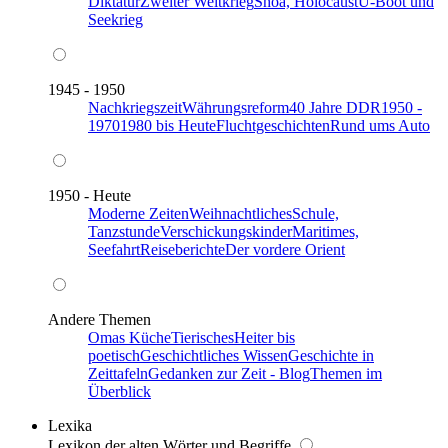
Diktatur
Zweiter Weltkrieg
Shoa, Holocaust
U-Boot und
Seekrieg
1945 - 1950
Nachkriegszeit
Währungsreform
40 Jahre DDR
1950 -
1970
1980 bis Heute
Fluchtgeschichten
Rund ums Auto
1950 - Heute
Moderne Zeiten
Weihnachtliches
Schule,
Tanzstunde
Verschickungskinder
Maritimes,
Seefahrt
Reiseberichte
Der vordere Orient
Andere Themen
Omas Küche
Tierisches
Heiter bis
poetisch
Geschichtliches Wissen
Geschichte in
Zeittafeln
Gedanken zur Zeit - Blog
Themen im
Überblick
Lexika
Lexikon der alten Wörter und Begriffe