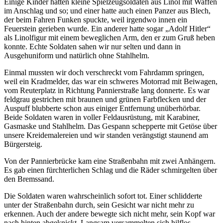
Einige Kinder hatten kleine Spielzeugsoldaten aus Linol mit Waffen
im Anschlag und so; und einer hatte auch einen Panzer aus Blech,
der beim Fahren Funken spuckte, weil irgendwo innen ein
Feuerstein gerieben wurde. Ein anderer hatte sogar
Adolf Hitler
als Linolfigur mit einem beweglichen Arm, den er zum Gruß heben
konnte. Echte Soldaten sahen wir nur selten und dann in
Ausgehuniform und natürlich ohne Stahlhelm.
Einmal mussten wir doch verschreckt vom Fahrdamm springen,
weil ein Kradmelder, das war ein schweres Motorrad mit Beiwagen,
vom Reuterplatz in Richtung Pannierstraße lang donnerte. Es war
feldgrau gestrichen mit braunen und grünen Farbflecken und der
Auspuff blubberte schon aus einiger Entfernung unüberhörbar.
Beide Soldaten waren in voller Feldausrüstung, mit Karabiner,
Gasmaske und Stahlhelm. Das Gespann schepperte mit Getöse über
unsere Kreidemalereien und wir standen verängstigt staunend am
Bürgersteig.
Von der Pannierbrücke kam eine Straßenbahn mit zwei Anhängern.
Es gab einen fürchterlichen Schlag und die Räder schmirgelten über
den Bremssand.
Die Soldaten waren wahrscheinlich sofort tot. Einer schlidderte
unter der Straßenbahn durch, sein Gesicht war nicht mehr zu
erkennen. Auch der andere bewegte sich nicht mehr, sein Kopf war
nach hinten abgeknickt. Langsam versammelten sich hilflos