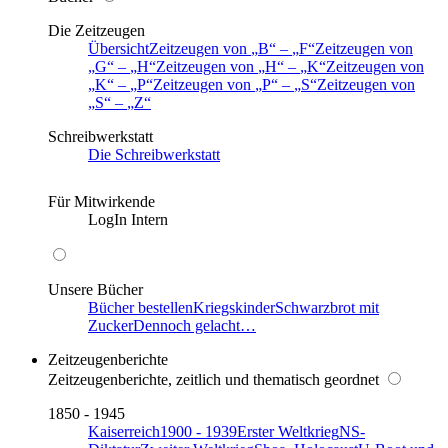
Die Zeitzeugen
Übersicht
Zeitzeugen von
B
–
F
Zeitzeugen von
G
–
H
Zeitzeugen von
H
–
K
Zeitzeugen von
K
–
P
Zeitzeugen von
P
–
S
Zeitzeugen von
S
–
Z
Schreibwerkstatt
Die Schreibwerkstatt
Für Mitwirkende
LogIn Intern
Unsere Bücher
Bücher bestellen
Kriegskinder
Schwarzbrot mit
Zucker
Dennoch gelacht…
Zeitzeugenberichte
Zeitzeugenberichte, zeitlich und thematisch geordnet
1850 - 1945
Kaiserreich
1900 - 1939
Erster Weltkrieg
NS-