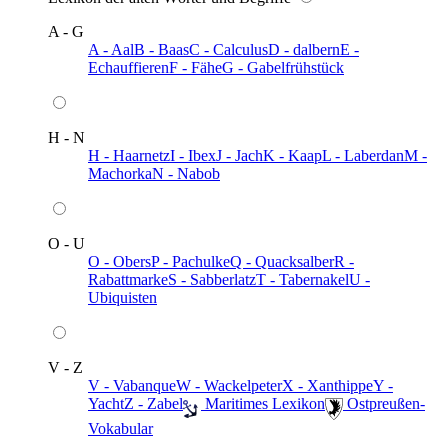
A - G
A - Aal
B - Baas
C - Calculus
D - dalbern
E -
Echauffieren
F - Fähe
G - Gabelfrühstück
H - N
H - Haarnetz
I - Ibex
J - Jach
K - Kaap
L - Laberdan
M -
Machorka
N - Nabob
O - U
O - Obers
P - Pachulke
Q - Quacksalber
R -
Rabattmarke
S - Sabberlatz
T - Tabernakel
U -
Ubiquisten
V - Z
V - Vabanque
W - Wackelpeter
X - Xanthippe
Y -
Yacht
Z - Zabel
️ Maritimes Lexikon
️ Ostpreußen-
Vokabular