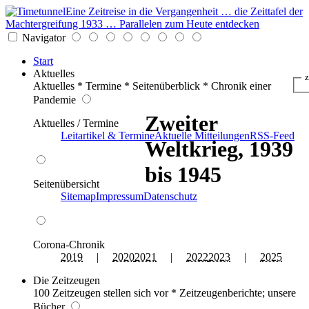
Eine Zeitreise in die Vergangenheit … die Zeittafel der
Machtergreifung 1933 … Parallelen zum Heute entdecken
Navigator
Start
Aktuelles
z
Aktuelles * Termine * Seitenüberblick * Chronik einer
Pandemie
Zweiter
Aktuelles / Termine
Leitartikel & Termine
Aktuelle Mitteilungen
RSS-Feed
Weltkrieg, 1939
bis 1945
Seitenübersicht
Sitemap
Impressum
Datenschutz
Corona-Chronik
2019
|
2020
2021
|
2022
2023
|
2025
Die Zeitzeugen
100 Zeitzeugen stellen sich vor * Zeitzeugenberichte; unsere
Bücher