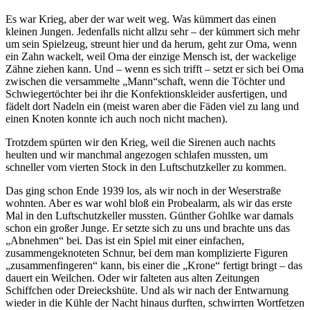
Es war Krieg, aber der war weit weg. Was kümmert das einen
kleinen Jungen. Jedenfalls nicht allzu sehr – der kümmert sich mehr
um sein Spielzeug, streunt hier und da herum, geht zur Oma, wenn
ein Zahn wackelt, weil Oma der einzige Mensch ist, der wackelige
Zähne ziehen kann. Und – wenn es sich trifft – setzt er sich bei Oma
zwischen die versammelte
Mann
schaft, wenn die Töchter und
Schwiegertöchter bei ihr die Konfektionskleider ausfertigen, und
fädelt dort Nadeln ein (meist waren aber die Fäden viel zu lang und
einen Knoten konnte ich auch noch nicht machen).
Trotzdem spürten wir den Krieg, weil die Sirenen auch nachts
heulten und wir manchmal angezogen schlafen mussten, um
schneller vom vierten Stock in den Luftschutzkeller zu kommen.
Das ging schon Ende 1939 los, als wir noch in der Weserstraße
wohnten. Aber es war wohl bloß ein Probealarm, als wir das erste
Mal in den Luftschutzkeller mussten. Günther Gohlke war damals
schon ein großer Junge. Er setzte sich zu uns und brachte uns das
Abnehmen
bei. Das ist ein Spiel mit einer einfachen,
zusammengeknoteten Schnur, bei dem man komplizierte Figuren
zusammenfingeren
kann, bis einer die
Krone
fertigt bringt – das
dauert ein Weilchen. Oder wir falteten aus alten Zeitungen
Schiffchen oder Dreieckshüte. Und als wir nach der Entwarnung
wieder in die Kühle der Nacht hinaus durften, schwirrten Wortfetzen