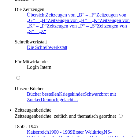
Die Zeitzeugen
Übersicht
Zeitzeugen von
B
–
F
Zeitzeugen von
G
–
H
Zeitzeugen von
H
–
K
Zeitzeugen von
K
–
P
Zeitzeugen von
P
–
S
Zeitzeugen von
S
–
Z
Schreibwerkstatt
Die Schreibwerkstatt
Für Mitwirkende
LogIn Intern
Unsere Bücher
Bücher bestellen
Kriegskinder
Schwarzbrot mit
Zucker
Dennoch gelacht…
Zeitzeugenberichte
Zeitzeugenberichte, zeitlich und thematisch geordnet
1850 - 1945
Kaiserreich
1900 - 1939
Erster Weltkrieg
NS-