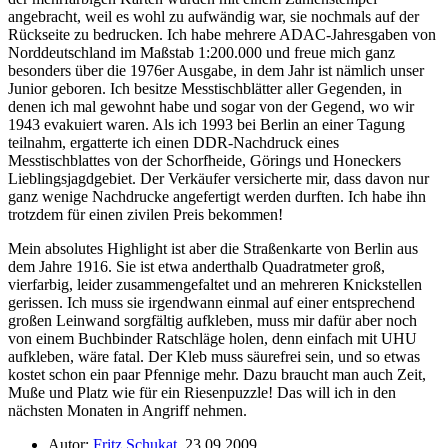
angebracht, weil es wohl zu aufwändig war, sie nochmals auf der
Rückseite zu bedrucken. Ich habe mehrere ADAC-Jahresgaben von
Norddeutschland im Maßstab 1:200.000 und freue mich ganz
besonders über die 1976er Ausgabe, in dem Jahr ist nämlich unser
Junior geboren. Ich besitze Messtischblätter aller Gegenden, in
denen ich mal gewohnt habe und sogar von der Gegend, wo wir
1943 evakuiert waren. Als ich 1993 bei Berlin an einer Tagung
teilnahm, ergatterte ich einen DDR-Nachdruck eines
Messtischblattes von der Schorfheide, Görings und Honeckers
Lieblingsjagdgebiet. Der Verkäufer versicherte mir, dass davon nur
ganz wenige Nachdrucke angefertigt werden durften. Ich habe ihn
trotzdem für einen zivilen Preis bekommen!
Mein absolutes Highlight ist aber die Straßenkarte von Berlin aus
dem Jahre 1916. Sie ist etwa anderthalb Quadratmeter groß,
vierfarbig, leider zusammengefaltet und an mehreren Knickstellen
gerissen. Ich muss sie irgendwann einmal auf einer entsprechend
großen Leinwand sorgfältig aufkleben, muss mir dafür aber noch
von einem Buchbinder Ratschläge holen, denn einfach mit UHU
aufkleben, wäre fatal. Der Kleb muss säurefrei sein, und so etwas
kostet schon ein paar Pfennige mehr. Dazu braucht man auch Zeit,
Muße und Platz wie für ein Riesenpuzzle! Das will ich in den
nächsten Monaten in Angriff nehmen.
Autor:
Fritz Schukat
, 23.09.2009