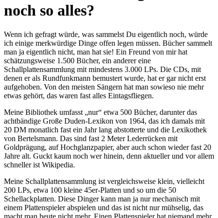
noch so alles?
Wenn ich gefragt würde, was sammelst Du eigentlich noch, würde
ich einige merkwürdige Dinge offen legen müssen. Bücher sammelt
man ja eigentlich nicht, man hat sie! Ein Freund von mir hat
schätzungsweise 1.500 Bücher, ein anderer eine
Schallplattensammlung mit mindestens 3.000 LPs. Die CDs, mit
denen er als Rundfunkmann bemustert wurde, hat er gar nicht erst
aufgehoben. Von den meisten Sängern hat man sowieso nie mehr
etwas gehört, das waren fast alles Eintagsfliegen.
Meine Bibliothek umfasst
nur
etwa 500 Bücher, darunter das
achtbändige Große Duden-Lexikon von 1964, das ich damals mit
20 DM monatlich fast ein Jahr lang abstotterte und die Lexikothek
von Bertelsmann. Das sind fast 2 Meter Lederrücken mit
Goldprägung, auf Hochglanzpapier, aber auch schon wieder fast 20
Jahre alt. Guckt kaum noch wer hinein, denn aktueller und vor allem
schneller ist Wikipedia.
Meine Schallplattensammlung ist vergleichsweise klein, vielleicht
200 LPs, etwa 100 kleine 45er-Platten und so um die 50
Schellackplatten. Diese Dinger kann man ja nur mechanisch mit
einem Plattenspieler abspielen und das ist nicht nur mühselig, das
macht man heute nicht mehr. Einen Plattenspieler hat niemand mehr