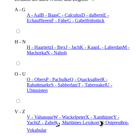
A - G
A - Aal
B - Baas
C - Calculus
D - dalbern
E -
Echauffieren
F - Fähe
G - Gabelfrühstück
H - N
H - Haarnetz
I - Ibex
J - Jach
K - Kaap
L - Laberdan
M -
Machorka
N - Nabob
O - U
O - Obers
P - Pachulke
Q - Quacksalber
R -
Rabattmarke
S - Sabberlatz
T - Tabernakel
U -
Ubiquisten
V - Z
V - Vabanque
W - Wackelpeter
X - Xanthippe
Y -
Yacht
Z - Zabel
️ Maritimes Lexikon
️ Ostpreußen-
Vokabular