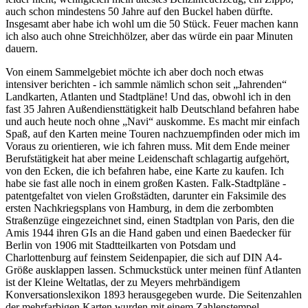
auch schon mindestens 50 Jahre auf den Buckel haben dürfte.
Insgesamt aber habe ich wohl um die 50 Stück. Feuer machen kann
ich also auch ohne Streichhölzer, aber das würde ein paar Minuten
dauern.
Von einem Sammelgebiet möchte ich aber doch noch etwas
intensiver berichten - ich sammle nämlich schon seit
Jahrenden
Landkarten, Atlanten und Stadtpläne! Und das, obwohl ich in den
fast 35 Jahren Außendiensttätigkeit halb Deutschland befahren habe
und auch heute noch ohne
Navi
auskomme. Es macht mir einfach
Spaß, auf den Karten meine Touren nachzuempfinden oder mich im
Voraus zu orientieren, wie ich fahren muss. Mit dem Ende meiner
Berufstätigkeit hat aber meine Leidenschaft schlagartig aufgehört,
von den Ecken, die ich befahren habe, eine Karte zu kaufen. Ich
habe sie fast alle noch in einem großen Kasten. Falk-Stadtpläne -
patentgefaltet von vielen Großstädten, darunter ein Faksimile des
ersten Nachkriegsplans von Hamburg, in dem die zerbombten
Straßenzüge eingezeichnet sind, einen Stadtplan von Paris, den die
Amis 1944 ihren GIs an die Hand gaben und einen Baedecker für
Berlin von 1906 mit Stadtteilkarten von Potsdam und
Charlottenburg auf feinstem Seidenpapier, die sich auf DIN A4-
Größe ausklappen lassen. Schmuckstück unter meinen fünf Atlanten
ist der Kleine Weltatlas, der zu Meyers mehrbändigem
Konversationslexikon 1893 herausgegeben wurde. Die Seitenzahlen
der mehrfarbigen Karten wurden mit einem Zahlenstempel