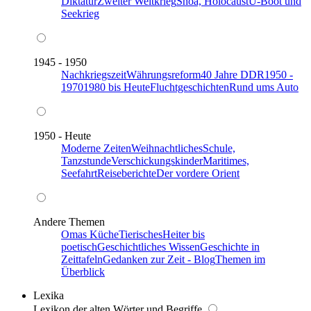
Diktatur
Zweiter Weltkrieg
Shoa, Holocaust
U-Boot und
Seekrieg
1945 - 1950
Nachkriegszeit
Währungsreform
40 Jahre DDR
1950 -
1970
1980 bis Heute
Fluchtgeschichten
Rund ums Auto
1950 - Heute
Moderne Zeiten
Weihnachtliches
Schule,
Tanzstunde
Verschickungskinder
Maritimes,
Seefahrt
Reiseberichte
Der vordere Orient
Andere Themen
Omas Küche
Tierisches
Heiter bis
poetisch
Geschichtliches Wissen
Geschichte in
Zeittafeln
Gedanken zur Zeit - Blog
Themen im
Überblick
Lexika
Lexikon der alten Wörter und Begriffe