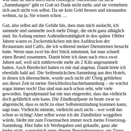
Sammlungen
gibt es Gott sei Dank nicht mehr, und sie vermehren
sich auch nicht von selbst. Da sie kein Geld fressen und niemanden
wehtun, na ja, Sie wissen schon …
Gut, also selbst auf die Gefahr hin, dass man mich auslacht, ich
sammele und sammelte noch mehr Dinge, die nicht ganz alltäglich
sind. Im Anfang meiner Außendiensttätigkeit in den späten 1960er
Jahren waren es Zuckerstückchen mit den Aufdrucken der
Restaurants und Cafés, die ich während meiner Dienstreisen besucht
hatte. Wenn man zwei bis drei Stück mitnimmt, hat man schnell
einen Beutel zusammen. Damit hörte ich dann nach etwa zwei
Jahren auf, weil sich mittlerweile mehr als 2 Kilo angesammelt
hatten. Auch Bierdeckel hatten es mir mal angetan. Damit hörte ich
ebenfalls bald auf. Die Seifenstückchen-Sammlung aus den Hotels,
in denen ich übernachtete, wurde auch nicht alt! Übrig geblieben
aus dieser Zeit ist meine Streichholzschachtelsammlung – sie wächst
sogar immer noch! Das sind nun auch schon sehr, sehr viele
geworden. Irgendjemand hat mir nun eingeredet, dass das vielleicht
doch gefährlich sein kann. Die Zündkopfpaste ist heute zwar so
abgemischt, dass es nicht zu einer Selbstentzündung kommen kann,
sagt man. Vielleicht stimmts, vielleicht auch nicht – wer weiß das
schon so richtig! Aber selbst wenn ich die Zündhölzer weggeben
würde, bleibt mir zum Feuermachen immer noch meine Feuerzeug-
Sammlung. Hier habe ich Werbegaben und gekaufte, ganz alte
leider nicht, wenngleich mein ältestes Benzinfeuerzeug, ein Zippo,