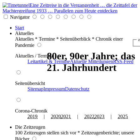
Eine Zeitreise in die Vergangenheit … die Zeittafel der
Machtergreifung 1933 … Parallelen zum Heute entdecken
Navigator
Start
Aktuelles
Aktuelles * Termine * Seitenüberblick * Chronik einer
z
Pandemie
80er, 90er Jahre; das
Aktuelles / Termine
Leitartikel & Termine
Aktuelle Mitteilungen
RSS-Feed
21. Jahrhundert
Seitenübersicht
Sitemap
Impressum
Datenschutz
Corona-Chronik
2019
|
2020
2021
|
2022
2023
|
2025
Die Zeitzeugen
100 Zeitzeugen stellen sich vor * Zeitzeugenberichte; unsere
Bücher