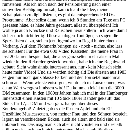
rumstehen! Als ich mich nach der Pensionierung nach einer
sinnvollen Betätigung umsah, kam ich auf die Idee, meine
Schallplatten zu digitalisieren, es gibt da entsprechende EDV-
Programme. Aber selbst dann, wenn ich 8 Stunden am Tage am PC
gesessen hätte, es hätte Jahre gedauert, alles zu überspielen! Ich
wollte ja auch Knackse und Rauschen herausfiltern - ich wäre damit
sicher noch nicht fertig! Diese analogen Tonträger, so sagen die
Spezialisten dazu, stehen jetzt irgendwo im Regal hinter einem
Vorhang. Auf dem Flohmarkt bringen sie - noch - nichts, also lass
sie schlafen! Für die etwa 600 Video-Kassetten, die meine Frau in
fast 20 Jahren bespielt hat, die aber ganz selten mehr als ein Mal
wieder in den Rekorder gesteckt wurden, habe ich eine Regalwand
gebaut. Sieht wahnsinnig interessant aus, nur - kein Mensch sieht
heute mehr Video! Und sie werden richtig alt! Die ältesten aus 1983
zeigen nur noch ganz blasse Farben und der Ton setzt manchmal
schon aus. Wenn wir sie entsorgen, werde ich mal ausrechnen, was
da an Wert weggeschmissen wird! Da kommen leicht um die 3000
DM zusammen. In den 1980er Jahren hab ich mal in der Hamburger
Innenstadt einen Kasten mit 10 Stück 180er Bänder gekauft, das
Stück für 17,-- DM und war ganz happy über dieses
Sonderangebot! Zuletzt gab es die für nen Apfel und ein Ei!
Unzählige Musicassetten, von meiner Frau und den Söhnen bespielt,
lagern an verschiedenen Ecken, auch sie altern und bald sind sie
unbrauchbar. Das mag man sich aber nicht vorstellen und deshalb
will man sie auch noch nicht entsorgen. Nachschub für diese