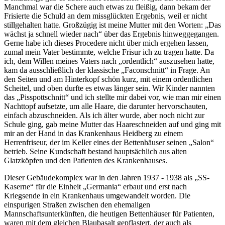
Manchmal war die Schere auch etwas zu fleißig, dann bekam der
Frisierte die Schuld an dem missglückten Ergebnis, weil er nicht
stillgehalten hatte. Großzügig ist meine Mutter mit den Worten:
Das
wächst ja schnell wieder nach
über das Ergebnis hinweggegangen.
Gerne habe ich dieses Procedere nicht über mich ergehen lassen,
zumal mein Vater bestimmte, welche Frisur ich zu tragen hatte. Da
ich, dem Willen meines Vaters nach
ordentlich
auszusehen hatte,
kam da ausschließlich der klassische
Faconschnitt
in Frage. An
den Seiten und am Hinterkopf schön kurz, mit einem ordentlichen
Scheitel, und oben durfte es etwas länger sein. Wir Kinder nannten
das
Pisspottschnitt
und ich stellte mir dabei vor, wie man mir einen
Nachttopf aufsetzte, um alle Haare, die darunter hervorschauten,
einfach abzuschneiden. Als ich älter wurde, aber noch nicht zur
Schule ging, gab meine Mutter das Haareschneiden auf und ging mit
mir an der Hand in das Krankenhaus Heidberg zu einem
Herrenfriseur, der im Keller eines der Bettenhäuser seinen
Salon
betrieb. Seine Kundschaft bestand hauptsächlich aus alten
Glatzköpfen und den Patienten des Krankenhauses.
Dieser Gebäudekomplex war in den Jahren 1937 - 1938 als
SS-
Kaserne
für die Einheit
Germania
erbaut und erst nach
Kriegsende in ein Krankenhaus umgewandelt worden. Die
einspurigen Straßen zwischen den ehemaligen
Mannschaftsunterkünften, die heutigen Bettenhäuser für Patienten,
waren mit dem gleichen Blaubasalt gepflastert, der auch als