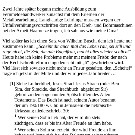
Zwei Jahre später begann meine Ausbildung zum
Fernmeldehandwerker zunächst mit dem Erlernen der
Metallbearbeitung. Langhaarige Lehrlinge mussten wegen der
Unfallverhütungsvorschriften dort an den Dreh- und Bohrmaschinen
bei der Arbeit Haarnetze tragen, ich sah aus wie meine Oma!
Viel später las ich einen Satz von Wilhelm Busch, dem ich heute nur
zustimmen kann:
Scheint dir auch mal das Leben rau, sei still und
zage nicht, die Zeit, die alte Bügelfrau, macht alles wieder schlicht
.
Heute habe ich keine Probleme mehr mit meinem Frisör, der nach
der Rechtschreibreform eingedeutscht mit
ö
geschrieben wird.
Viel lässt sich sowieso nicht mehr an Frisur gestalten, den
Scheitel
trage ich jetzt in der Mitte und der wird jedes Jahr breiter …
[1]
Siehe Lutherbibel,
Jesus Sirach
Jesus Sirach (oder Ben
Sira, der Siracide, das Sirachbuch, abgekürzt Sir)
gehört zu den sogenannten Spätschriften des Alten
Testaments. Das Buch ist nach seinem Autor benannt,
der um 190/180 v. Chr. in Jerusalem die hebräische
Urfassung niederschrieb.
30:
1
Wer seinen Sohn lieb hat, der wird ihn stets
züchtigen, dass er bis ins Alter Freude an ihm habe.
2
Wer seinen Sohn so erzieht, der wird Freude an ihm