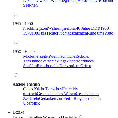
Diktatur
Zweiter Weltkrieg
Shoa, Holocaust
U-Boot und
Seekrieg
1945 - 1950
Nachkriegszeit
Währungsreform
40 Jahre DDR
1950 -
1970
1980 bis Heute
Fluchtgeschichten
Rund ums Auto
1950 - Heute
Moderne Zeiten
Weihnachtliches
Schule,
Tanzstunde
Verschickungskinder
Maritimes,
Seefahrt
Reiseberichte
Der vordere Orient
Andere Themen
Omas Küche
Tierisches
Heiter bis
poetisch
Geschichtliches Wissen
Geschichte in
Zeittafeln
Gedanken zur Zeit - Blog
Themen im
Überblick
Lexika
Lexikon der alten Wörter und Begriffe