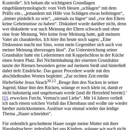
Kontrolle
. Ich bekam die wichtigsten Grundlagen
eingebläut
etymologisch: vom Verb bleuen „schlagen“ mit dem
Präfix ein-, „jemandem mit Hilfe von Schlägen etwas beibringen“
,
immer pünktlich zu sein
,
niemals zu lügen
und
vor den Eltern
keine Geheimnisse zu haben
. Diskutiert wurde darüber nicht, denn
wer diskutierte war nach Meinung der Eltern schwach und ohne
eine feste Meinung. Wer keine feste Meinung hatte, galt meinem
Vater als charakterlos. Ich höre ihn heute noch sagen:
Eine
Diskussion macht nur Sinn, wenn mein Gegenüber sich auch von
meiner Meinung überzeugen lässt
. Zur Unterstreichung seiner
Grundsätze hatte ein Lederriemen mit Koppelschloss in der Küche
einen festen Platz. Bei Nichteinhaltung der eisernen Grundsätze
tanzte der Riemen besonders gerne auf meinem Steiß und hinterließ
dabei tiefe Eindrücke. Das ganze Procedere wurde mit den
abschließenden Worten begleitet:
Zur rechten Zeit
erteilte
30,12
Hiebe
Siehe Jesus Sirach
Beuge ihm den Nacken in seiner
Jugend; bläue ihm den Rücken, solange er noch klein ist, damit er
nicht halsstarrig und ungehorsam werde [und dir Herzeleid bereite].
[1]
, erwecken Furcht, Vertrau'n und Liebe
. Mit 14 Jahren verließ
ich nach einem solchen Vorfall das Elternhaus und wollte nie wieder
hierher zurückkommen. Auslöser war einmal wieder das leidige
Thema
Haare schneiden
.
Für ordentlich geschnittene Haare sorgte meine Mutter mit ihrer
Haushaltsschere; jedenfalls bei uns Kindern, solange wir noch nicht