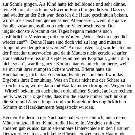
zur Schule gingen. Als Kind hatte ich hellblonde und sehr dünne,
feine Haare, die sich nur schwer in Form bringen ließen. Dass es
mal wieder an der Zeit war, dass ich die Haare geschnitten bekam,
wurde meistens beim gemeinsamen Abendessen, wenn die ganze
Familie zusammensaß, von meinem Vater beschlossen. Der
unglücklichste Abschnitt des Tages begann meistens nach
ausführlicher Musterung mit den Worten:
Wie siehst du eigentlich
wieder aus
?
Deine Haare sind doch viel zu lang und müssen
dringend wieder gekürzt werden
. Am nächsten Tag wurde ich dann
der Prozedur unterworfen und dank Mutters nicht gerade scharfer
Haushaltsschere riss und ziepte es an meiner Kopfhaut.
Stell' dich
nicht so an
, war ihr ganzer Kommentar, wenn ich jammerte, weil
sie mir mit ihrer stumpfen Schere wehtat. Erlernt hatte sie
Buchhaltung, nicht das Friseurhandwerk, entsprechend war das
Ergebnis ihrer Bemühung. Was an Frisur nicht mit der Schere zu
erreichen war, wurde dann mit Haarklammern korrigiert. Wegen der
Wirbel
bekam ich auch einen ordentlichen Scheitel auf der rechten
Seite, was zur Folge hatte, dass mir die Haare immer nach links in
die Stirn und Augen hingen und zur Korrektur des unglücklichen
Schnitts mit Haarklammern festgesteckt wurden.
Bei den Kindern in der Nachbarschaft war es ähnlich, auch deren
Mütter stutzten ihren Kindern die Haare. Im Vergleich mit den
anderen gab es also kaum erkennbare Unterschiede in den Frisuren.
Demzufolge gab es auch keine Hänseleien wegen der Haarmode.