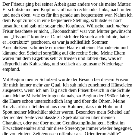
Der Friseur ging bei seiner Arbeit ganz anders vor als meine Mutter:
Er schubste meinen Kopf unsanft nach rechts oder links, nach unten
und nach oben, wie es für ihn gerade am bequemsten war. Nahm ich
dem Kopf zurück in eine bequemere Stellung, schubste er noch
unsanfter und gab mir sogar eine Kopfnuss. Wünsche nach
meiner
Frisur beachtete er nicht,
Faconschnitt
war von Mutter gewünscht
und
Pisspott
konnte er. Damit sich der Besuch auch lohnte, hatte
er
extrakurz
geschoren, es war ja schließlich Sommer.
Anschließend schmierte er meine Haare mit einer Pomade ein und
kämmte den Scheitel sorgfältig auf die rechte Seite. Meine Eltern
waren mit dem Ergebnis sehr zufrieden und lobten das, was ich
körperlich als Kahlschlag und seelisch als grausame Niederlage
empfand.
Mit Beginn meiner Schulzeit wurde der Besuch bei diesem Friseur
für mich immer mehr zur Qual. Ich sah mich zunehmend Hänseleien
ausgesetzt, wenn ich am Tag nach dem Friseurbesuch in die Schule
kam. Meine Mitschüler trugen damals, zu Beginn der 1960er Jahre,
die Haare schon unterschiedlich lang und über die Ohren. Meine
Kurzhaarfrisur fiel derart aus dem Rahmen, dass mir Hohn und
Spott meiner Mitschüler sicher waren. Besonders mein Scheitel auf
der rechten Seite veranlasste zu Spekulationen über meinen
Charakter, oder gar über meine Gemütsempfindungen. Selbst im
Erwachsenenalter sind mir diese Stereotype immer wieder begegnet,
die von einigen Zeitgenossen offenbar als
Orientierungshilfe