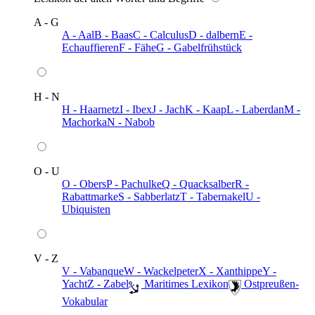
A - G
A - Aal
B - Baas
C - Calculus
D - dalbern
E -
Echauffieren
F - Fähe
G - Gabelfrühstück
H - N
H - Haarnetz
I - Ibex
J - Jach
K - Kaap
L - Laberdan
M -
Machorka
N - Nabob
O - U
O - Obers
P - Pachulke
Q - Quacksalber
R -
Rabattmarke
S - Sabberlatz
T - Tabernakel
U -
Ubiquisten
V - Z
V - Vabanque
W - Wackelpeter
X - Xanthippe
Y -
Yacht
Z - Zabel
️ Maritimes Lexikon
️ Ostpreußen-
Vokabular