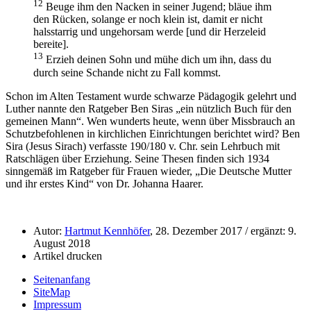
12
Beuge ihm den Nacken in seiner Jugend; bläue ihm
den Rücken, solange er noch klein ist, damit er nicht
halsstarrig und ungehorsam werde [und dir Herzeleid
bereite].
13
Erzieh deinen Sohn und mühe dich um ihn, dass du
durch seine Schande nicht zu Fall kommst.
Schon im Alten Testament wurde schwarze Pädagogik gelehrt und
Luther nannte den Ratgeber Ben Siras
ein nützlich Buch für den
gemeinen Mann
. Wen wunderts heute, wenn über Missbrauch an
Schutzbefohlenen in kirchlichen Einrichtungen berichtet wird? Ben
Sira (Jesus Sirach) verfasste 190/180 v. Chr. sein Lehrbuch mit
Ratschlägen über Erziehung. Seine Thesen finden sich 1934
sinngemäß im Ratgeber für Frauen wieder,
Die Deutsche Mutter
und ihr erstes Kind
von Dr. Johanna Haarer.
Autor:
Hartmut Kennhöfer
, 28. Dezember 2017 / ergänzt: 9.
August 2018
Artikel drucken
Seitenanfang
SiteMap
Impressum