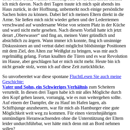
ich mich davon. Nach drei Tagen traute ich mich spät abends ins
Haus zurück, in der Hoffnung, unbemerkt noch einige persönliche
Sachen holen zu können. Dabei lief ich meinen Eltern direkt in die
Arme. Sie ließen mich nicht wieder gehen und der Lederriemen
verschwand auf wundersame Weise von seinem Platz in der Küche
und ward nicht mehr gesehen. Nach diesem Vorfall hatte ich jetzt
derart
Oberwasser
und fing an, meinen Vater gründlich und
absichtlich zu ärgern. Wann immer ich konnte, fing ich unsinnige
Diskussionen an und vertrat dabei möglichst blödsinnige Positionen
mit dem Ziel, den Alten zur Weißglut zu bringen, was mir auch
regelmäßig gelang. Fortan knallten die Türen und es war Revolution
im Hause, aber geschlagen hat er mich nicht mehr. Heute bin ich
nicht gerade stolz, wenn ich auf diese Zeit zurückblicke.
So unvorbereitet war diese spontane
Flucht
Lesen Sie auch meine
Geschichte:
Vater und Sohn, ein Schwieriges Verhältnis
zum Scheitern
verurteilt. In diesen drei Tagen habe ich mir alles Mögliche durch
den Kopf gehen lassen, vorrangig, wie es nun weitergehen sollte.
Auf einem der Dampfer, die zu Hauf im Hafen lagen, als
Schiffsjunge anzuheuern, war für mich als Hamburger eine gute
Möglichkeit weit weg zu kommen. Für einen vierzehnjährigen
unmündigen Heranwachsenden ohne die Unterstützung der Eltern
leider undurchführbar, wer hätte mich denn mit an Bord nehmen
sollen?