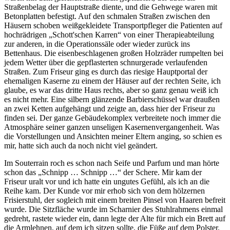
Straßenbelag der Hauptstraße diente, und die Gehwege waren mit
Betonplatten befestigt. Auf den schmalen Straßen zwischen den
Häusern schoben weißgekleidete Transportpfleger die Patienten auf
hochrädrigen
Schott'schen Karren
von einer Therapieabteilung
zur anderen, in die Operationssäle oder wieder zurück ins
Bettenhaus. Die eisenbeschlagenen großen Holzräder rumpelten bei
jedem Wetter über die gepflasterten schnurgerade verlaufenden
Straßen. Zum Friseur ging es durch das riesige Hauptportal der
ehemaligen Kaserne zu einem der Häuser auf der rechten Seite, ich
glaube, es war das dritte Haus rechts, aber so ganz genau weiß ich
es nicht mehr. Eine silbern glänzende Barbierschüssel war draußen
an zwei Ketten aufgehängt und zeigte an, dass hier der Friseur zu
finden sei. Der ganze Gebäudekomplex verbreitete noch immer die
Atmosphäre seiner ganzen unseligen Kasernenvergangenheit. Was
die Vorstellungen und Ansichten meiner Eltern anging, so schien es
mir, hatte sich auch da noch nicht viel geändert.
Im Souterrain roch es schon nach Seife und Parfum und man hörte
schon das
Schnipp … Schnipp …
der Schere. Mir kam der
Friseur uralt vor und ich hatte ein ungutes Gefühl, als ich an die
Reihe kam. Der Kunde vor mir erhob sich von dem hölzernen
Frisierstuhl, der sogleich mit einem breiten Pinsel von Haaren befreit
wurde. Die Sitzfläche wurde im Scharnier des Stuhlrahmens einmal
gedreht, rastete wieder ein, dann legte der Alte für mich ein Brett auf
die Armlehnen, auf dem ich sitzen sollte, die Füße auf dem Polster.