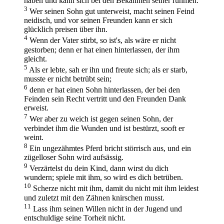
haben und kann sich bei den Bekannten seiner rühmen.
3
Wer seinen Sohn gut unterweist, macht seinen Feind
neidisch, und vor seinen Freunden kann er sich
glücklich preisen über ihn.
4
Wenn der Vater stirbt, so ist's, als wäre er nicht
gestorben; denn er hat einen hinterlassen, der ihm
gleicht.
5
Als er lebte, sah er ihn und freute sich; als er starb,
musste er nicht betrübt sein;
6
denn er hat einen Sohn hinterlassen, der bei den
Feinden sein Recht vertritt und den Freunden Dank
erweist.
7
Wer aber zu weich ist gegen seinen Sohn, der
verbindet ihm die Wunden und ist bestürzt, sooft er
weint.
8
Ein ungezähmtes Pferd bricht störrisch aus, und ein
zügelloser Sohn wird aufsässig.
9
Verzärtelst du dein Kind, dann wirst du dich
wundern; spiele mit ihm, so wird es dich betrüben.
10
Scherze nicht mit ihm, damit du nicht mit ihm leidest
und zuletzt mit den Zähnen knirschen musst.
11
Lass ihm seinen Willen nicht in der Jugend und
entschuldige seine Torheit nicht.