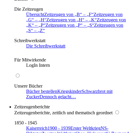
Die Zeitzeugen
Übersicht
Zeitzeugen von
B
–
F
Zeitzeugen von
G
–
H
Zeitzeugen von
H
–
K
Zeitzeugen von
K
–
P
Zeitzeugen von
P
–
S
Zeitzeugen von
S
–
Z
Schreibwerkstatt
Die Schreibwerkstatt
Für Mitwirkende
LogIn Intern
Unsere Bücher
Bücher bestellen
Kriegskinder
Schwarzbrot mit
Zucker
Dennoch gelacht…
Zeitzeugenberichte
Zeitzeugenberichte, zeitlich und thematisch geordnet
1850 - 1945
Kaiserreich
1900 - 1939
Erster Weltkrieg
NS-