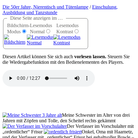
Die 50er Jahre, Nierentisch und Tütenlampe
/
Einschulung,
Ausbildung und Tanzstunde
Diese Seite anzeigen im …
Bildschirm-
Lesemodus
Lesemodus
Modus
Normal
Kontrast
D
iesen Artikel können Sie sich auch
vorlesen lassen.
Steuern Sie
die Wiedergabefunktion mit den Bedienelementen des Players.
Meine Schwester im Alter von drei
Jahren mit Zöpfen und Tolle, den Scheitel rechts gekämmt
Der Verfasser im Vorschulalter mit
ordentlicher
Frisur
Onkel, Oma mit Haarnetz,
und der Verfasser mit
ordentlicher
Frisur bei gehaltvoller Bowle –