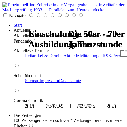
Eine Zeitreise in die Vergangenheit … die Zeittafel der
Machtergreifung 1933 … Parallelen zum Heute entdecken
Navigator
Start
Aktuelles
Einschulung,
Einschulung,
Die 50er - 70er
Die 50er - 70er
Die 50er - 70er
Die 50er - 70er
Aktuelles * Termine * Seitenüberblick * Chronik einer
Pandemie
Ausbildung, Tanzstunde
Ausbildung, Tanzstunde
Jahre
Jahre
Jahre
Jahre
Aktuelles / Termine
z
Leitartikel & Termine
Aktuelle Mitteilungen
RSS-Feed
Seitenübersicht
Sitemap
Impressum
Datenschutz
Corona-Chronik
2019
|
2020
2021
|
2022
2023
|
2025
Die Zeitzeugen
100 Zeitzeugen stellen sich vor * Zeitzeugenberichte; unsere
Bücher