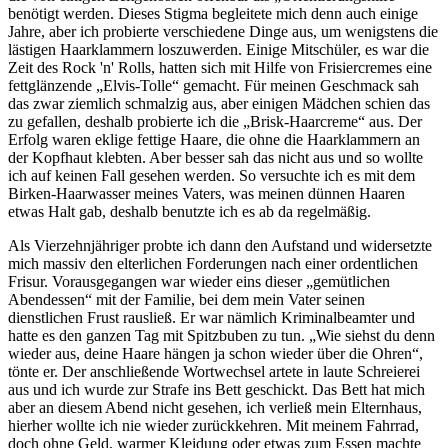
benötigt werden. Dieses Stigma begleitete mich denn auch einige
Jahre, aber ich probierte verschiedene Dinge aus, um wenigstens die
lästigen Haarklammern loszuwerden. Einige Mitschüler, es war die
Zeit des Rock 'n' Rolls, hatten sich mit Hilfe von Frisiercremes eine
fettglänzende
Elvis-Tolle
gemacht. Für meinen Geschmack sah
das zwar ziemlich schmalzig aus, aber einigen Mädchen schien das
zu gefallen, deshalb probierte ich die
Brisk-Haarcreme
aus. Der
Erfolg waren eklige fettige Haare, die ohne die Haarklammern an
der Kopfhaut klebten. Aber besser sah das nicht aus und so wollte
ich auf keinen Fall gesehen werden. So versuchte ich es mit dem
Birken-Haarwasser meines Vaters, was meinen dünnen Haaren
etwas Halt gab, deshalb benutzte ich es ab da regelmäßig.
Als Vierzehnjähriger probte ich dann den Aufstand und widersetzte
mich massiv den elterlichen Forderungen nach einer ordentlichen
Frisur. Vorausgegangen war wieder eins dieser
gemütlichen
Abendessen
mit der Familie, bei dem mein Vater seinen
dienstlichen Frust rausließ. Er war nämlich Kriminalbeamter und
hatte es den ganzen Tag mit Spitzbuben zu tun.
Wie siehst du denn
wieder aus, deine Haare hängen ja schon wieder über die Ohren
,
tönte er. Der anschließende Wortwechsel artete in laute Schreierei
aus und ich wurde zur Strafe ins Bett geschickt. Das Bett hat mich
aber an diesem Abend nicht gesehen, ich verließ mein Elternhaus,
hierher wollte ich nie wieder zurückkehren. Mit meinem Fahrrad,
doch ohne Geld, warmer Kleidung oder etwas zum Essen machte