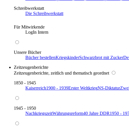
Schreibwerkstatt
Die Schreibwerkstatt
Für Mitwirkende
LogIn Intern
Unsere Bücher
Bücher bestellen
Kriegskinder
Schwarzbrot mit Zucker
De
Zeitzeugenberichte
Zeitzeugenberichte, zeitlich und thematisch geordnet
1850 - 1945
Kaiserreich
1900 - 1939
Erster Weltkrieg
NS-Diktatur
Zwei
1945 - 1950
Nachkriegszeit
Währungsreform
40 Jahre DDR
1950 - 19