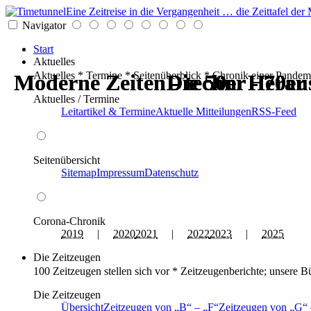
Eine Zeitreise in die Vergangenheit … die Zeittafel d
Navigator
Start
Aktuelles
Aktuelles * Termine * Seitenüberblick * Chronik einer Pandem
Moderne Zeiten - techn. Hera
Moderne Zeiten - techn. Hera
Die 50er - 70er
Die 50er - 70er
Die 50er - 70er
Die 50er - 70er
Aktuelles / Termine
Leitartikel & Termine
Aktuelle Mitteilungen
RSS-Feed
Seitenübersicht
Sitemap
Impressum
Datenschutz
Corona-Chronik
2019
|
2020
2021
|
2022
2023
|
2025
Die Zeitzeugen
100 Zeitzeugen stellen sich vor * Zeitzeugenberichte; unsere B
Die Zeitzeugen
Übersicht
Zeitzeugen von
B
–
F
Zeitzeugen von
G