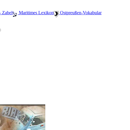
- Zabel
️ Maritimes Lexikon
️ Ostpreußen-Vokabular