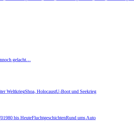
nnoch gelacht…
ter Weltkrieg
Shoa, Holocaust
U-Boot und Seekrieg
70
1980 bis Heute
Fluchtgeschichten
Rund ums Auto