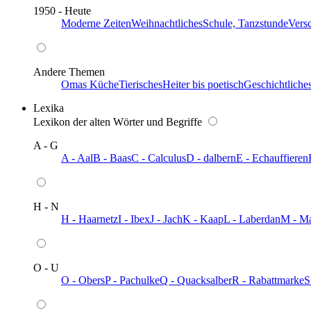
1950 - Heute
Moderne Zeiten
Weihnachtliches
Schule, Tanzstunde
Vers
Andere Themen
Omas Küche
Tierisches
Heiter bis poetisch
Geschichtliche
Lexika
Lexikon der alten Wörter und Begriffe
A - G
A - Aal
B - Baas
C - Calculus
D - dalbern
E - Echauffieren
H - N
H - Haarnetz
I - Ibex
J - Jach
K - Kaap
L - Laberdan
M - M
O - U
O - Obers
P - Pachulke
Q - Quacksalber
R - Rabattmarke
S