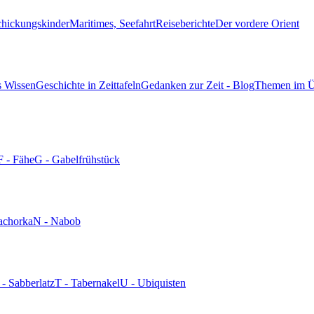
chickungskinder
Maritimes, Seefahrt
Reiseberichte
Der vordere Orient
s Wissen
Geschichte in Zeittafeln
Gedanken zur Zeit - Blog
Themen im Ü
F - Fähe
G - Gabelfrühstück
achorka
N - Nabob
 - Sabberlatz
T - Tabernakel
U - Ubiquisten