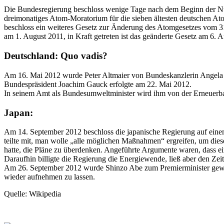
Die Bundesregierung beschloss wenige Tage nach dem Beginn der Nukl
dreimonatiges Atom-Moratorium für die sieben ältesten deutschen A
beschloss ein weiteres Gesetz zur Änderung des Atomgesetzes vom 31.
am 1. August 2011, in Kraft getreten ist das geänderte Gesetz am 6. 
Deutschland: Quo vadis?
Am 16. Mai 2012 wurde Peter Altmaier von Bundeskanzlerin Angela 
Bundespräsident Joachim Gauck erfolgte am 22. Mai 2012.
In seinem Amt als Bundesumweltminister wird ihm von der Erneuerb
Japan:
Am 14. September 2012 beschloss die japanische Regierung auf einem M
teilte mit, man wolle
alle möglichen Maßnahmen
ergreifen, um dies
hatte, die Pläne zu überdenken. Angeführte Argumente waren, dass 
Daraufhin billigte die Regierung die Energiewende, ließ aber den Zeit
Am 26. September 2012 wurde Shinzo Abe zum Premierminister gewäh
wieder aufnehmen zu lassen.
Quelle: Wikipedia