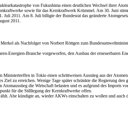
earkatastrophe von Fukushima einen deutlichen Wechsel ihrer Atompol
tomkraftwerke sowie für das Kernkraftwerk Krümmel. Am 30. Juni stim
 Juli 2011. Am 8. Juli billigte der Bundesrat das geänderte Atomgeset
August 2011.
Merkel als Nachfolger von Norbert Röttgen zum Bundesumweltministe
aren-Energien-Branche vorgeworfen, den Ausbau der erneuerbaren Ene
inistertreffen in Tokio einen schrittweisen Ausstieg aus der Atomener
es Ziel zu erreichen. Wenige Tage später schränkte die Regierung den 
ein Atomausstieg die Wirtschaft belasten und es aufgrund des Import
punkt für die Stilllegung der Kernkraftwerke offen.
lt. Abe kündigte an, wieder AKWs einschalten zu wollen und auch d