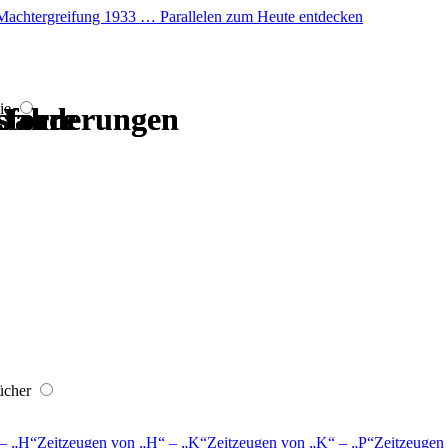
er Machtergreifung 1933 … Parallelen zum Heute entdecken
ie
usforderungen
usforderungen
 Jahre
 Jahre
 Jahre
 Jahre
ücher
–
H
Zeitzeugen von
H
–
K
Zeitzeugen von
K
–
P
Zeitzeugen