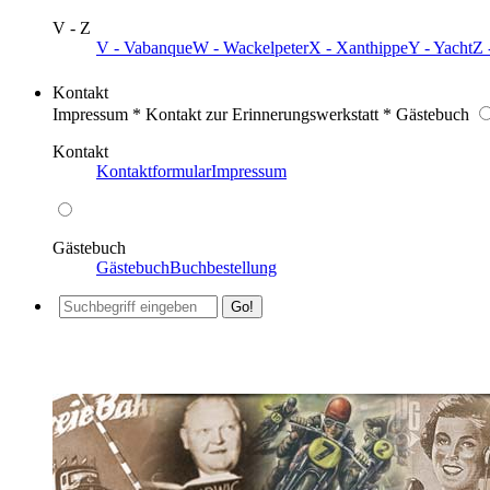
V - Z
V - Vabanque
W - Wackelpeter
X - Xanthippe
Y - Yacht
Z 
Kontakt
Impressum * Kontakt zur Erinnerungswerkstatt * Gästebuch
Kontakt
Kontaktformular
Impressum
Gästebuch
Gästebuch
Buchbestellung