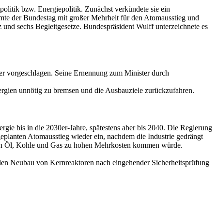
itik bzw. Energiepolitik. Zunächst verkündete sie ein
mte der Bundestag mit großer Mehrheit für den Atomausstieg und
z und sechs Begleitgesetze. Bundespräsident Wulff unterzeichnete es
r vorgeschlagen. Seine Ernennung zum Minister durch
rgien unnötig zu bremsen und die Ausbauziele zurückzufahren.
gie bis in die 2030er-Jahre, spätestens aber bis 2040. Die Regierung
geplanten Atomausstieg wieder ein, nachdem die Industrie gedrängt
s von Öl, Kohle und Gas zu hohen Mehrkosten kommen würde.
en Neubau von Kernreaktoren nach eingehender Sicherheitsprüfung