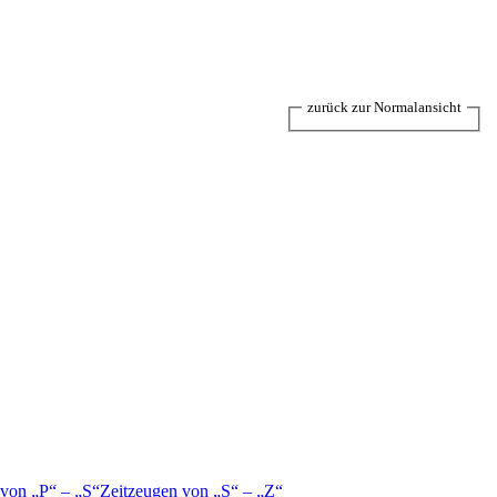
zurück zur Normalansicht
 von
P
–
S
Zeitzeugen von
S
–
Z