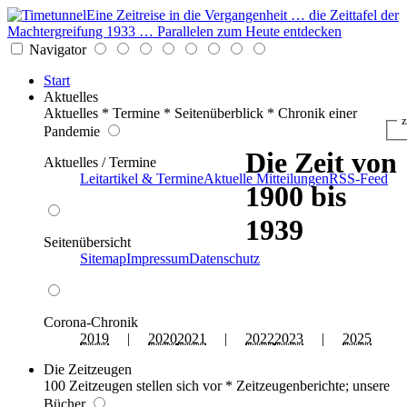
Eine Zeitreise in die Vergangenheit … die Zeittafel der
Machtergreifung 1933 … Parallelen zum Heute entdecken
Navigator
Start
Aktuelles
Aktuelles * Termine * Seitenüberblick * Chronik einer
z
Pandemie
Die Zeit von
Aktuelles / Termine
Leitartikel & Termine
Aktuelle Mitteilungen
RSS-Feed
1900 bis
1939
Seitenübersicht
Sitemap
Impressum
Datenschutz
Corona-Chronik
2019
|
2020
2021
|
2022
2023
|
2025
Die Zeitzeugen
100 Zeitzeugen stellen sich vor * Zeitzeugenberichte; unsere
Bücher