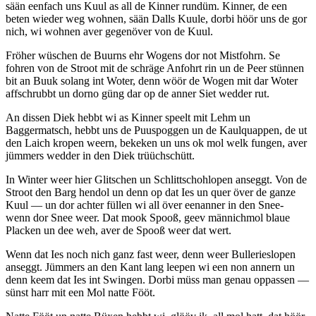
sään eenfach uns Kuul as all de Kinner rundüm. Kinner, de een
beten wieder weg wohnen, sään Dalls Kuule, dorbi höör uns de gor
nich, wi wohnen aver gegenöver von de Kuul.
Fröher wüschen de Buurns ehr Wogens dor not Mistfohrn. Se
fohren von de Stroot mit de schräge Anfohrt rin un de Peer stünnen
bit an Buuk solang int Woter, denn wöör de Wogen mit dar Woter
affschrubbt un dorno güng dar op de anner Siet wedder rut.
An dissen Diek hebbt wi as Kinner speelt mit Lehm un
Baggermatsch, hebbt uns de Puuspoggen un de Kaulquappen, de ut
den Laich kropen weern, bekeken un uns ok mol welk fungen, aver
jümmers wedder in den Diek trüüchschütt.
In Winter weer hier Glitschen un Schlittschohlopen anseggt. Von de
Stroot den Barg hendol un denn op dat Ies un quer över de ganze
Kuul — un dor achter füllen wi all över eenanner in den Snee-
wenn dor Snee weer. Dat mook Spooß, geev männichmol blaue
Placken un dee weh, aver de Spooß weer dat wert.
Wenn dat Ies noch nich ganz fast weer, denn weer Bullerieslopen
anseggt. Jümmers an den Kant lang leepen wi een non annern un
denn keem dat Ies int Swingen. Dorbi müss man genau oppassen —
sünst harr mit een Mol natte Fööt.