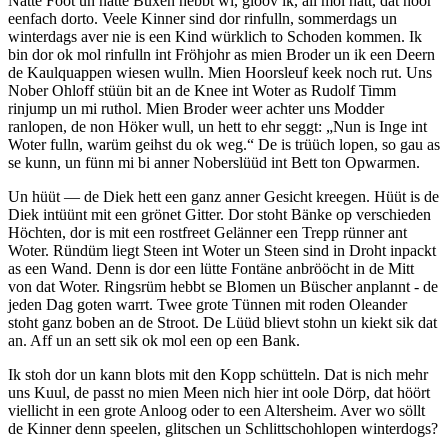
Natte Fööt un natte Büxen hebbt wi, glööv ik, all mol hatt, dat höör
eenfach dorto. Veele Kinner sind dor rinfulln, sommerdags un
winterdags aver nie is een Kind würklich to Schoden kommen. Ik
bin dor ok mol rinfulln int Fröhjohr as mien Broder un ik een Deern
de Kaulquappen wiesen wulln. Mien Hoorsleuf keek noch rut. Uns
Nober Ohloff stüün bit an de Knee int Woter as Rudolf Timm
rinjump un mi ruthol. Mien Broder weer achter uns Modder
ranlopen, de non Höker wull, un hett to ehr seggt:
Nun is Inge int
Woter fulln, warüm geihst du ok weg.
De is trüüch lopen, so gau as
se kunn, un fünn mi bi anner Noberslüüd int Bett ton Opwarmen.
Un hüüt — de Diek hett een ganz anner Gesicht kreegen. Hüüt is de
Diek intüünt mit een grönet Gitter. Dor stoht Bänke op verschieden
Höchten, dor is mit een rostfreet Gelänner een Trepp rünner ant
Woter. Ründüm liegt Steen int Woter un Steen sind in Droht inpackt
as een Wand. Denn is dor een lütte Fontäne anbrööcht in de Mitt
von dat Woter. Ringsrüm hebbt se Blomen un Büscher anplannt - de
jeden Dag goten warrt. Twee grote Tünnen mit roden Oleander
stoht ganz boben an de Stroot. De Lüüd blievt stohn un kiekt sik dat
an. Aff un an sett sik ok mol een op een Bank.
Ik stoh dor un kann blots mit den Kopp schütteln. Dat is nich mehr
uns Kuul, de passt no mien Meen nich hier int oole Dörp, dat höört
viellicht in een grote Anloog oder to een Altersheim. Aver wo söllt
de Kinner denn speelen, glitschen un Schlittschohlopen winterdogs?