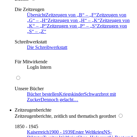
Die Zeitzeugen
Übersicht
Zeitzeugen von
B
–
F
Zeitzeugen von
G
–
H
Zeitzeugen von
H
–
K
Zeitzeugen von
K
–
P
Zeitzeugen von
P
–
S
Zeitzeugen von
S
–
Z
Schreibwerkstatt
Die Schreibwerkstatt
Für Mitwirkende
LogIn Intern
Unsere Bücher
Bücher bestellen
Kriegskinder
Schwarzbrot mit
Zucker
Dennoch gelacht…
Zeitzeugenberichte
Zeitzeugenberichte, zeitlich und thematisch geordnet
1850 - 1945
Kaiserreich
1900 - 1939
Erster Weltkrieg
NS-