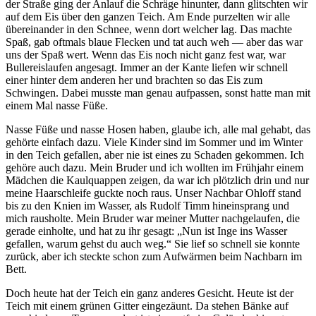
der Straße ging der Anlauf die Schräge hinunter, dann glitschten wir
auf dem Eis über den ganzen Teich. Am Ende purzelten wir alle
übereinander in den Schnee, wenn dort welcher lag. Das machte
Spaß, gab oftmals blaue Flecken und tat auch weh — aber das war
uns der Spaß wert. Wenn das Eis noch nicht ganz fest war, war
Bullereislaufen angesagt. Immer an der Kante liefen wir schnell
einer hinter dem anderen her und brachten so das Eis zum
Schwingen. Dabei musste man genau aufpassen, sonst hatte man mit
einem Mal nasse Füße.
Nasse Füße und nasse Hosen haben, glaube ich, alle mal gehabt, das
gehörte einfach dazu. Viele Kinder sind im Sommer und im Winter
in den Teich gefallen, aber nie ist eines zu Schaden gekommen. Ich
gehöre auch dazu. Mein Bruder und ich wollten im Frühjahr einem
Mädchen die Kaulquappen zeigen, da war ich plötzlich drin und nur
meine Haarschleife guckte noch raus. Unser Nachbar Ohloff stand
bis zu den Knien im Wasser, als Rudolf Timm hineinsprang und
mich rausholte. Mein Bruder war meiner Mutter nachgelaufen, die
gerade einholte, und hat zu ihr gesagt:
Nun ist Inge ins Wasser
gefallen, warum gehst du auch weg.
Sie lief so schnell sie konnte
zurück, aber ich steckte schon zum Aufwärmen beim Nachbarn im
Bett.
Doch heute hat der Teich ein ganz anderes Gesicht. Heute ist der
Teich mit einem grünen Gitter eingezäunt. Da stehen Bänke auf