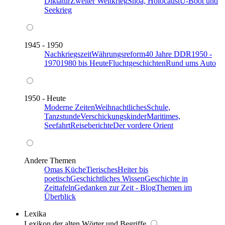
Diktatur
Zweiter Weltkrieg
Shoa, Holocaust
U-Boot und
Seekrieg
1945 - 1950
Nachkriegszeit
Währungsreform
40 Jahre DDR
1950 -
1970
1980 bis Heute
Fluchtgeschichten
Rund ums Auto
1950 - Heute
Moderne Zeiten
Weihnachtliches
Schule,
Tanzstunde
Verschickungskinder
Maritimes,
Seefahrt
Reiseberichte
Der vordere Orient
Andere Themen
Omas Küche
Tierisches
Heiter bis
poetisch
Geschichtliches Wissen
Geschichte in
Zeittafeln
Gedanken zur Zeit - Blog
Themen im
Überblick
Lexika
Lexikon der alten Wörter und Begriffe