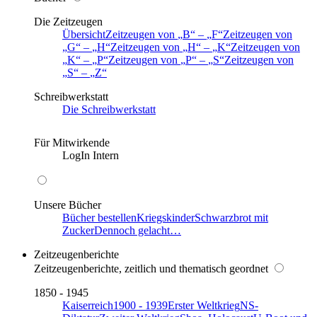
Die Zeitzeugen
Übersicht
Zeitzeugen von
B
–
F
Zeitzeugen von
G
–
H
Zeitzeugen von
H
–
K
Zeitzeugen von
K
–
P
Zeitzeugen von
P
–
S
Zeitzeugen von
S
–
Z
Schreibwerkstatt
Die Schreibwerkstatt
Für Mitwirkende
LogIn Intern
Unsere Bücher
Bücher bestellen
Kriegskinder
Schwarzbrot mit
Zucker
Dennoch gelacht…
Zeitzeugenberichte
Zeitzeugenberichte, zeitlich und thematisch geordnet
1850 - 1945
Kaiserreich
1900 - 1939
Erster Weltkrieg
NS-