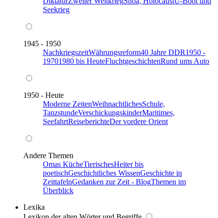
Diktatur
Zweiter Weltkrieg
Shoa, Holocaust
U-Boot und
Seekrieg
1945 - 1950
Nachkriegszeit
Währungsreform
40 Jahre DDR
1950 -
1970
1980 bis Heute
Fluchtgeschichten
Rund ums Auto
1950 - Heute
Moderne Zeiten
Weihnachtliches
Schule,
Tanzstunde
Verschickungskinder
Maritimes,
Seefahrt
Reiseberichte
Der vordere Orient
Andere Themen
Omas Küche
Tierisches
Heiter bis
poetisch
Geschichtliches Wissen
Geschichte in
Zeittafeln
Gedanken zur Zeit - Blog
Themen im
Überblick
Lexika
Lexikon der alten Wörter und Begriffe