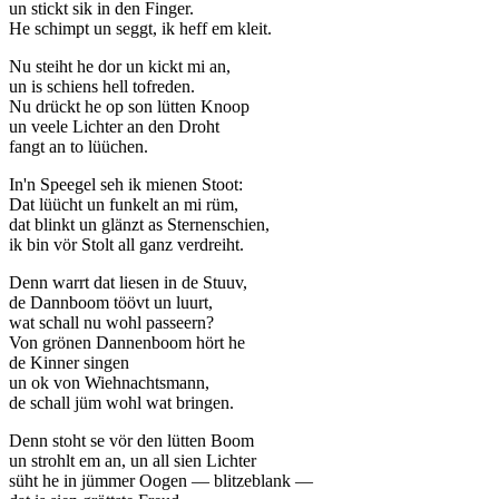
un stickt sik in den Finger.
He schimpt un seggt, ik heff em kleit.
Nu steiht he dor un kickt mi an,
un is schiens hell tofreden.
Nu drückt he op son lütten Knoop
un veele Lichter an den Droht
fangt an to lüüchen.
In'n Speegel seh ik mienen Stoot:
Dat lüücht un funkelt an mi rüm,
dat blinkt un glänzt as Sternenschien,
ik bin vör Stolt all ganz verdreiht.
Denn warrt dat liesen in de Stuuv,
de Dannboom töövt un luurt,
wat schall nu wohl passeern?
Von grönen Dannenboom hört he
de Kinner singen
un ok von Wiehnachtsmann,
de schall jüm wohl wat bringen.
Denn stoht se vör den lütten Boom
un strohlt em an, un all sien Lichter
süht he in jümmer Oogen — blitzeblank —