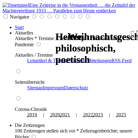
Eine Zeitreise in die Vergangenheit … die Zeittafel der
Machtergreifung 1933 … Parallelen zum Heute entdecken
Navigator
Start
z
Aktuelles
Heiter,
Heiter,
Weihnachtsgesch
Weihnachtsgesch
Weihnachtsgesch
Weihnachtsgesch
Aktuelles * Termine * Seitenüberblick * Chronik einer
Pandemie
philosophisch,
philosophisch,
Aktuelles / Termine
poetisch
poetisch
Leitartikel & Termine
Aktuelle Mitteilungen
RSS-Feed
Seitenübersicht
Sitemap
Impressum
Datenschutz
Corona-Chronik
2019
|
2020
2021
|
2022
2023
|
2025
Die Zeitzeugen
100 Zeitzeugen stellen sich vor * Zeitzeugenberichte; unsere
Bücher