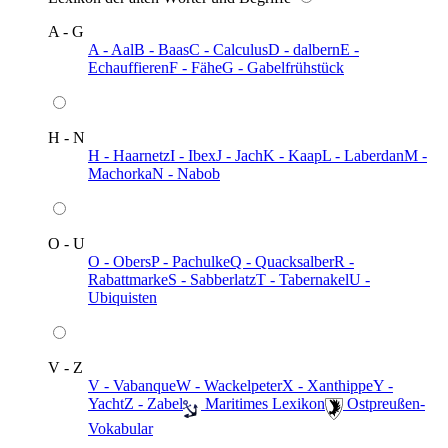
A - G
A - Aal
B - Baas
C - Calculus
D - dalbern
E -
Echauffieren
F - Fähe
G - Gabelfrühstück
H - N
H - Haarnetz
I - Ibex
J - Jach
K - Kaap
L - Laberdan
M -
Machorka
N - Nabob
O - U
O - Obers
P - Pachulke
Q - Quacksalber
R -
Rabattmarke
S - Sabberlatz
T - Tabernakel
U -
Ubiquisten
V - Z
V - Vabanque
W - Wackelpeter
X - Xanthippe
Y -
Yacht
Z - Zabel
️ Maritimes Lexikon
️ Ostpreußen-
Vokabular