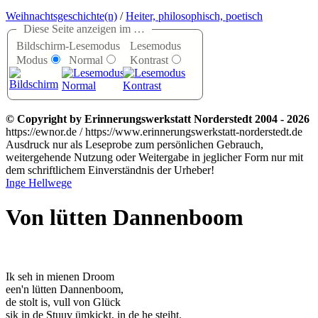
Weihnachtsgeschichte(n)
/
Heiter, philosophisch, poetisch
Diese Seite anzeigen im …
Bildschirm-
Lesemodus
Lesemodus
Modus
Normal
Kontrast
© Copyright by Erinnerungswerkstatt Norderstedt 2004 - 2026
https://ewnor.de / https://www.erinnerungswerkstatt-norderstedt.de
Ausdruck nur als Leseprobe zum persönlichen Gebrauch,
weitergehende Nutzung oder Weitergabe in jeglicher Form nur mit
dem schriftlichem Einverständnis der Urheber!
Inge Hellwege
Von lütten Dannenboom
Ik seh in mienen Droom
een'n lütten Dannenboom,
de stolt is, vull von Glück
sik in de Stuuv ümkickt, in de he steiht.