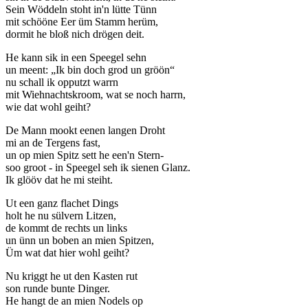
Sein Wöddeln stoht in'n lütte Tünn
mit schööne Eer üm Stamm herüm,
dormit he bloß nich drögen deit.
He kann sik in een Speegel sehn
un meent:
Ik bin doch grod un gröön
nu schall ik opputzt warrn
mit Wiehnachtskroom, wat se noch harrn,
wie dat wohl geiht?
De Mann mookt eenen langen Droht
mi an de Tergens fast,
un op mien Spitz sett he een'n Stern-
soo groot - in Speegel seh ik sienen Glanz.
Ik glööv dat he mi steiht.
Ut een ganz flachet Dings
holt he nu sülvern Litzen,
de kommt de rechts un links
un ünn un boben an mien Spitzen,
Üm wat dat hier wohl geiht?
Nu kriggt he ut den Kasten rut
son runde bunte Dinger.
He hangt de an mien Nodels op