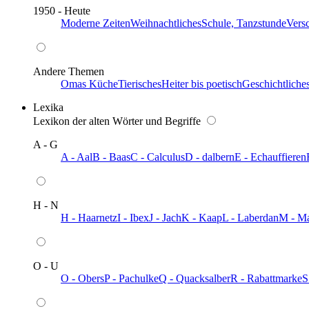
1950 - Heute
Moderne Zeiten
Weihnachtliches
Schule, Tanzstunde
Vers
Andere Themen
Omas Küche
Tierisches
Heiter bis poetisch
Geschichtliche
Lexika
Lexikon der alten Wörter und Begriffe
A - G
A - Aal
B - Baas
C - Calculus
D - dalbern
E - Echauffieren
H - N
H - Haarnetz
I - Ibex
J - Jach
K - Kaap
L - Laberdan
M - M
O - U
O - Obers
P - Pachulke
Q - Quacksalber
R - Rabattmarke
S