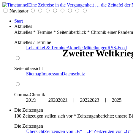
Eine Zeitreise in die Vergangenheit … die Zeittafel d
Navigator
Start
Aktuelles
Aktuelles * Termine * Seitenüberblick * Chronik einer Pandem
Aktuelles / Termine
Leitartikel & Termine
Aktuelle Mitteilungen
RSS-Feed
Zweiter Weltkrieg
Seitenübersicht
Sitemap
Impressum
Datenschutz
Corona-Chronik
2019
|
2020
2021
|
2022
2023
|
2025
Die Zeitzeugen
100 Zeitzeugen stellen sich vor * Zeitzeugenberichte; unsere B
Die Zeitzeugen
Übersicht
Zeitzeugen von
B
–
F
Zeitzeugen von
G