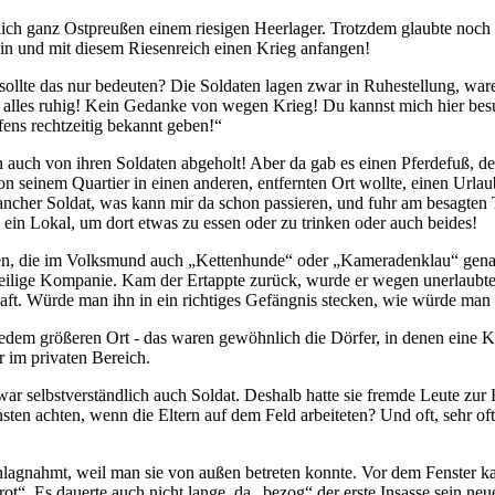
lich ganz Ostpreußen einem riesigen Heerlager. Trotzdem glaubte noc
ein und mit diesem Riesenreich einen Krieg anfangen!
ollte das nur bedeuten? Die Soldaten lagen zwar in Ruhestellung, waren
t alles ruhig! Kein Gedanke von wegen Krieg! Du kannst mich hier bes
ens rechtzeitig bekannt geben!
uch von ihren Soldaten abgeholt! Aber da gab es einen Pferdefuß, der 
von seinem Quartier in einen anderen, entfernten Ort wollte, einen U
mancher Soldat, was kann mir da schon passieren, und fuhr am besagte
n ein Lokal, um dort etwas zu essen oder zu trinken oder auch beides!
ten, die im Volksmund auch
Kettenhunde
oder
Kameradenklau
genan
ilige Kompanie. Kam der Ertappte zurück, wurde er wegen unerlaubten 
aft. Würde man ihn in ein richtiges Gefängnis stecken, wie würde man
edem größeren Ort - das waren gewöhnlich die Dörfer, in denen eine K
r im privaten Bereich.
ar selbstverständlich auch Soldat. Deshalb hatte sie fremde Leute zu
nsten achten, wenn die Eltern auf dem Feld arbeiteten? Und oft, sehr o
agnahmt, weil man sie von außen betreten konnte. Vor dem Fenster k
rot
. Es dauerte auch nicht lange, da
bezog
der erste Insasse sein ne