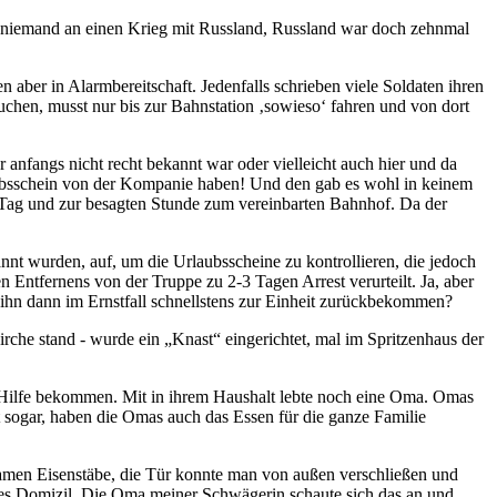
h niemand an einen Krieg mit Russland, Russland war doch zehnmal
 aber in Alarmbereitschaft. Jedenfalls schrieben viele Soldaten ihren
uchen, musst nur bis zur Bahnstation
sowieso
fahren und von dort
anfangs nicht recht bekannt war oder vielleicht auch hier und da
rlaubsschein von der Kompanie haben! Und den gab es wohl in keinem
n Tag und zur besagten Stunde zum vereinbarten Bahnhof. Da der
nt wurden, auf, um die Urlaubsscheine zu kontrollieren, die jedoch
Entfernens von der Truppe zu 2-3 Tagen Arrest verurteilt. Ja, aber
 ihn dann im Ernstfall schnellstens zur Einheit zurückbekommen?
irche stand - wurde ein
Knast
eingerichtet, mal im Spritzenhaus der
r Hilfe bekommen. Mit in ihrem Haushalt lebte noch eine Oma. Omas
ft sogar, haben die Omas auch das Essen für die ganze Familie
amen Eisenstäbe, die Tür konnte man von außen verschließen und
ues Domizil. Die Oma meiner Schwägerin schaute sich das an und