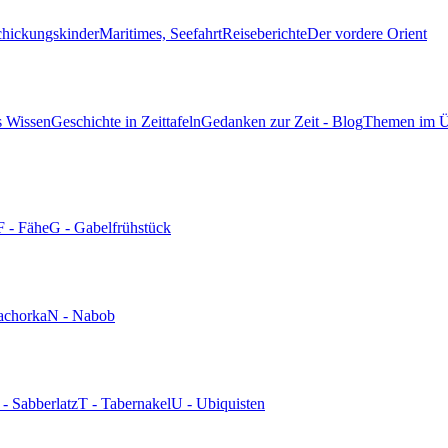
chickungskinder
Maritimes, Seefahrt
Reiseberichte
Der vordere Orient
s Wissen
Geschichte in Zeittafeln
Gedanken zur Zeit - Blog
Themen im Ü
F - Fähe
G - Gabelfrühstück
achorka
N - Nabob
 - Sabberlatz
T - Tabernakel
U - Ubiquisten