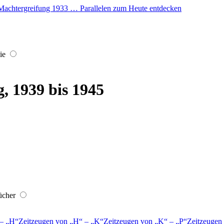
er Machtergreifung 1933 … Parallelen zum Heute entdecken
ie
, 1939 bis 1945
ücher
–
H
Zeitzeugen von
H
–
K
Zeitzeugen von
K
–
P
Zeitzeugen