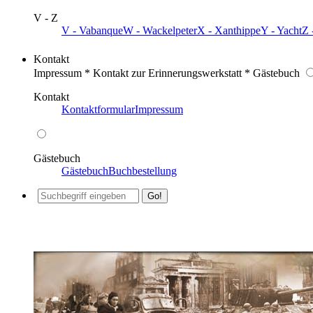
V - Z
V - Vabanque
W - Wackelpeter
X - Xanthippe
Y - Yacht
Z 
Kontakt
Impressum * Kontakt zur Erinnerungswerkstatt * Gästebuch
Kontakt
Kontaktformular
Impressum
Gästebuch
Gästebuch
Buchbestellung