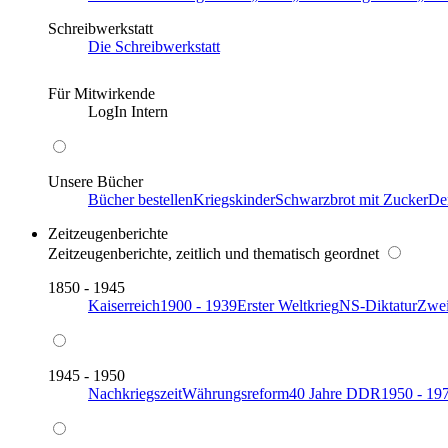
Schreibwerkstatt
Die Schreibwerkstatt
Für Mitwirkende
LogIn Intern
Unsere Bücher
Bücher bestellen
Kriegskinder
Schwarzbrot mit Zucker
De
Zeitzeugenberichte
Zeitzeugenberichte, zeitlich und thematisch geordnet
1850 - 1945
Kaiserreich
1900 - 1939
Erster Weltkrieg
NS-Diktatur
Zwei
1945 - 1950
Nachkriegszeit
Währungsreform
40 Jahre DDR
1950 - 19