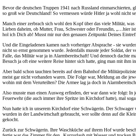
Bevor die deutschen Truppen 1941 nach Russland einmarschierten, g
so groß wie Deutschland! So vermessen würde Hitler ja wohl nicht s
Manch einer zerbrach sich wohl den Kopf über das viele Militär, was s
Lieben daheim, ob Mutter, Frau, Schwester oder Freundin,
…hier is
hol ich Dich ab! Musst mir nur den genauen Zeitpunkt Deines Eintreff
Und die Eingeladenen kamen nach vorheriger Absprache - sie wurden a
nicht so ernst genommen wurde. Jedenfalls musste jeder Soldat, der 
Falle, das Militär war ja in Alarmbereitschaft! Und dennoch dachte 
Besuch ja oft eine weitere Reise hinter sich hatte, ging man mit ihm i
Aber bald schon tauchten bereits auf dem Bahnhof die Militärpolizis
meist gar nicht vorhanden waren. Die Folge war, Meldung an die jewe
wohin mit dem Verurteilten? Die Armee lag ja doch in Alarmbereitsch
Also musste man einen Ausweg erfinden, der war dann wie folgt: In j
Feuerwehr (die auch immer ihre Spritze im Kirchdorf hatte), mal soga
Nun hatte ich in unserem Kirchdorf eine Schwägerin. Der Schwager w
wurden in der Landwirtschaft gebraucht, wer sollte denn auf die Klei
gekocht.
Zurück zur Schwägerin. Ihre Waschküche auf ihrem Hof wurde beschl
fertig war das Zimmer für den
Kurzurlaub mit Wasser und trocken B