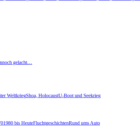
nnoch gelacht…
ter Weltkrieg
Shoa, Holocaust
U-Boot und Seekrieg
70
1980 bis Heute
Fluchtgeschichten
Rund ums Auto