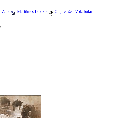
- Zabel
️ Maritimes Lexikon
️ Ostpreußen-Vokabular