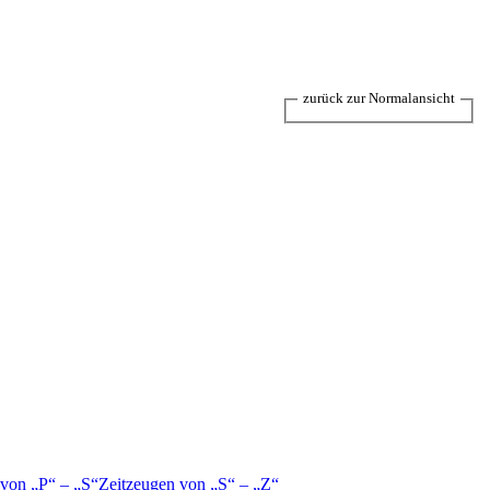
zurück zur Normalansicht
 von
P
–
S
Zeitzeugen von
S
–
Z