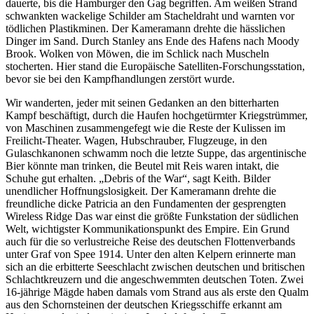
dauerte, bis die Hamburger den Gag begriffen. Am weißen Strand
schwankten wackelige Schilder am Stacheldraht und warnten vor
tödlichen Plastikminen. Der Kameramann drehte die hässlichen
Dinger im Sand. Durch Stanley ans Ende des Hafens nach Moody
Brook. Wolken von Möwen, die im Schlick nach Muscheln
stocherten. Hier stand die Europäische Satelliten-Forschungsstation,
bevor sie bei den Kampfhandlungen zerstört wurde.
Wir wanderten, jeder mit seinen Gedanken an den bitterharten
Kampf beschäftigt, durch die Haufen hochgetürmter Kriegstrümmer,
von Maschinen zusammengefegt wie die Reste der Kulissen im
Freilicht-Theater. Wagen, Hubschrauber, Flugzeuge, in den
Gulaschkanonen schwamm noch die letzte Suppe, das argentinische
Bier könnte man trinken, die Beutel mit Reis waren intakt, die
Schuhe gut erhalten.
Debris of the War
, sagt Keith. Bilder
unendlicher Hoffnungslosigkeit. Der Kameramann drehte die
freundliche dicke Patricia an den Fundamenten der gesprengten
Wireless Ridge Das war einst die größte Funkstation der südlichen
Welt, wichtigster Kommunikationspunkt des Empire. Ein Grund
auch für die so verlustreiche Reise des deutschen Flottenverbands
unter Graf von Spee 1914. Unter den alten Kelpern erinnerte man
sich an die erbitterte Seeschlacht zwischen deutschen und britischen
Schlachtkreuzern und die angeschwemmten deutschen Toten. Zwei
16-jährige Mägde haben damals vom Strand aus als erste den Qualm
aus den Schornsteinen der deutschen Kriegsschiffe erkannt am