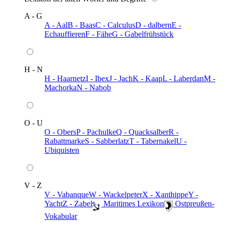
A - G
A - Aal
B - Baas
C - Calculus
D - dalbern
E -
Echauffieren
F - Fähe
G - Gabelfrühstück
H - N
H - Haarnetz
I - Ibex
J - Jach
K - Kaap
L - Laberdan
M -
Machorka
N - Nabob
O - U
O - Obers
P - Pachulke
Q - Quacksalber
R -
Rabattmarke
S - Sabberlatz
T - Tabernakel
U -
Ubiquisten
V - Z
V - Vabanque
W - Wackelpeter
X - Xanthippe
Y -
Yacht
Z - Zabel
️ Maritimes Lexikon
️ Ostpreußen-
Vokabular