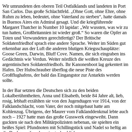
Wir umrundeten den oberen Teil Ostfalklands und landeten in Port
San Carlos. Das große Schlachtfeld.
Ohne Gott, ohne Ehre, ohne
Ruhm zu leben, bedeutet, ohne Vaterland zu sterben
, hatte damals
in Buenos Aires ein Admiral gesagt. Und die kriegführende
Margaret Thatcher in Number 10 lapidar:
Wir wussten, was wir zu
tun hatten, Großbritannien ist wieder groß.
So waren die Opfer an
Toten und Verwundeten gerechtfertigt? Der Britische
Soldatenfriedhof sprach eine andere Sprache. Weiter im Süden gut
erkennbar aus der Luft die anderen blutigen Kriegsschauplätze:
Goose Green, Darwin, Bluff Cove. Namen, die sich eingraben ins
Gedächtnis wie Verdun. Weiter nördlich die weißen Kreuze des
argentinischen Soldatenfriedhofs. Ihr Kanonenboot lag gekentert im
Hafen. Der Hubschrauber überflog die neue Piste des
Großflughafens, der bald das Eingangstor zur Antarktis werden
sollte.
In der Bar setzten die Deutschen sich zu den beiden
Lokalberühmtheiten, Anna und Elisabeth, beide 84 Jahre alt, lieb,
rosig, lebhaft erzählten sie von den Jugendtagen vor 1914, von der
Falklandschlacht, vom Vater, der noch mitgebaut hatte am
Kohlenzug. Übrigens, der Maurer vom Falklanddenkmal lebte auch
noch – 1927 hatte man das große Gusswerk eingeweiht. Dann
guckten sie nach den Militärpolizisten nebenan, sie spielten ein
heißes Spiel: Pfundnoten mit Schillingstück und Nadel so heftig an