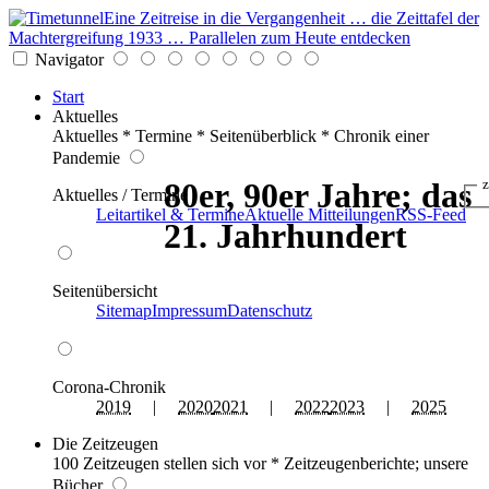
Eine Zeitreise in die Vergangenheit … die Zeittafel der
Machtergreifung 1933 … Parallelen zum Heute entdecken
Navigator
Start
Aktuelles
Aktuelles * Termine * Seitenüberblick * Chronik einer
Pandemie
80er, 90er Jahre; das
z
Aktuelles / Termine
Leitartikel & Termine
Aktuelle Mitteilungen
RSS-Feed
21. Jahrhundert
Seitenübersicht
Sitemap
Impressum
Datenschutz
Corona-Chronik
2019
|
2020
2021
|
2022
2023
|
2025
Die Zeitzeugen
100 Zeitzeugen stellen sich vor * Zeitzeugenberichte; unsere
Bücher