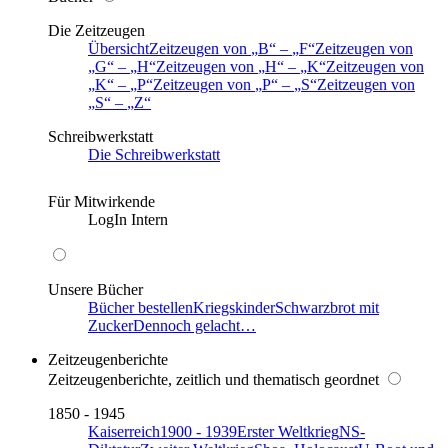
Die Zeitzeugen
Übersicht
Zeitzeugen von
B
–
F
Zeitzeugen von
G
–
H
Zeitzeugen von
H
–
K
Zeitzeugen von
K
–
P
Zeitzeugen von
P
–
S
Zeitzeugen von
S
–
Z
Schreibwerkstatt
Die Schreibwerkstatt
Für Mitwirkende
LogIn Intern
Unsere Bücher
Bücher bestellen
Kriegskinder
Schwarzbrot mit
Zucker
Dennoch gelacht…
Zeitzeugenberichte
Zeitzeugenberichte, zeitlich und thematisch geordnet
1850 - 1945
Kaiserreich
1900 - 1939
Erster Weltkrieg
NS-