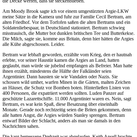
die Decke werfen, dass sie steckenblieben.
Am Moody Brook sagte ich vor einem umgestürzten Argie-LKW
meine Sätze in die Kamera und fuhr zur Familie Cecil Bertram, am
alten Friedhof. Vor dem Torfofen saßen die alten Bertrams und ein
Soldatenliebespaar, in Deutschland stationiert. Bertram schwieg
misstrauisch, die Mutter bot dunklen britischen Tee und Butterkekse.
Die Milch, sagte sie, komme aus Britain, denn hier hätten die Argies
alle Kühe abgeschossen. Leider.
Bertram war lebhaft geworden, erzählte vom Krieg, den er hautnah
erlebte, vor seiner Haustür kamen die Argies an Land, hatten
geglaubt, man würde sie jubelnd empfangen als Befreier. Man hatte
ihnen erzählt, mindestens die Hälfte der Falkländer seien
Argentinier. Dann hausten sie wie Vandalen oder Nazis. Sie
schossen wild umher, warfen Minen in die Gärten, malten Zeichen
an Häuser, die Schutz vor Bomben boten. Hinterließen Listen von
400 Personen, die expatriiert werden sollten. Luden Panzer auf
geschützte Lazarettschiffe. 11.000 Argentinier waren es. Nein, sagt
Bertram, es war kein Spaß, diese Besatzung über eineinhalb
Monate. Gerade noch rechtzeitig seien die Briten gekommen, denn
alle hatten Angst, die Argies würden Stanley sprengen. Bertram
entwarf Bilder der Schlacht, anders als man sie damals in den
Nachrichten sahen.
Die karg bemessene Drehzeit war abgelaufen. Keith Ansell brachte