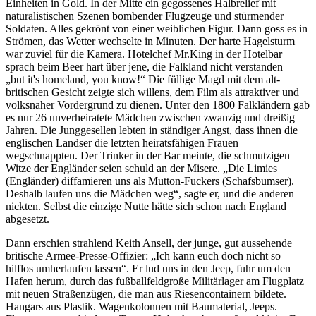
Einheiten in Gold. In der Mitte ein gegossenes Halbrelief mit
naturalistischen Szenen bombender Flugzeuge und stürmender
Soldaten. Alles gekrönt von einer weiblichen Figur. Dann goss es in
Strömen, das Wetter wechselte in Minuten. Der harte Hagelsturm
war zuviel für die Kamera. Hotelchef Mr.King in der Hotelbar
sprach beim Beer hart über jene, die Falkland nicht verstanden –
but it's homeland, you know!
Die füllige Magd mit dem alt-
britischen Gesicht zeigte sich willens, dem Film als attraktiver und
volksnaher Vordergrund zu dienen. Unter den 1800 Falkländern gab
es nur 26 unverheiratete Mädchen zwischen zwanzig und dreißig
Jahren. Die Junggesellen lebten in ständiger Angst, dass ihnen die
englischen Landser die letzten heiratsfähigen Frauen
wegschnappten. Der Trinker in der Bar meinte, die schmutzigen
Witze der Engländer seien schuld an der Misere.
Die Limies
(Engländer) diffamieren uns als Mutton-Fuckers (Schafsbumser).
Deshalb laufen uns die Mädchen weg
, sagte er, und die anderen
nickten. Selbst die einzige Nutte hätte sich schon nach England
abgesetzt.
Dann erschien strahlend Keith Ansell, der junge, gut aussehende
britische Armee-Presse-Offizier:
Ich kann euch doch nicht so
hilflos umherlaufen lassen
. Er lud uns in den Jeep, fuhr um den
Hafen herum, durch das fußballfeldgroße Militärlager am Flugplatz
mit neuen Straßenzügen, die man aus Riesencontainern bildete.
Hangars aus Plastik. Wagenkolonnen mit Baumaterial, Jeeps.