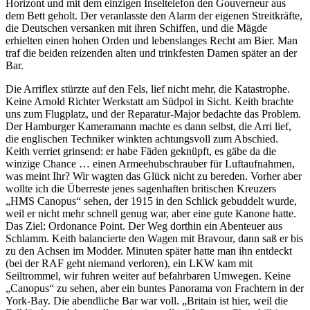
Horizont und mit dem einzigen Inseltelefon den Gouverneur aus
dem Bett geholt. Der veranlasste den Alarm der eigenen Streitkräfte,
die Deutschen versanken mit ihren Schiffen, und die Mägde
erhielten einen hohen Orden und lebenslanges Recht am Bier. Man
traf die beiden reizenden alten und trinkfesten Damen später an der
Bar.
Die Arriflex stürzte auf den Fels, lief nicht mehr, die Katastrophe.
Keine Arnold Richter Werkstatt am Südpol in Sicht. Keith brachte
uns zum Flugplatz, und der Reparatur-Major bedachte das Problem.
Der Hamburger Kameramann machte es dann selbst, die Arri lief,
die englischen Techniker winkten achtungsvoll zum Abschied.
Keith verriet grinsend: er habe Fäden geknüpft, es gäbe da die
winzige Chance … einen Armeehubschrauber für Luftaufnahmen,
was meint Ihr? Wir wagten das Glück nicht zu bereden. Vorher aber
wollte ich die Überreste jenes sagenhaften britischen Kreuzers
HMS Canopus
sehen, der 1915 in den Schlick gebuddelt wurde,
weil er nicht mehr schnell genug war, aber eine gute Kanone hatte.
Das Ziel: Ordonance Point. Der Weg dorthin ein Abenteuer aus
Schlamm. Keith balancierte den Wagen mit Bravour, dann saß er bis
zu den Achsen im Modder. Minuten später hatte man ihn entdeckt
(bei der RAF geht niemand verloren), ein LKW kam mit
Seiltrommel, wir fuhren weiter auf befahrbaren Umwegen. Keine
Canopus
zu sehen, aber ein buntes Panorama von Frachtern in der
York-Bay. Die abendliche Bar war voll.
Britain ist hier, weil die