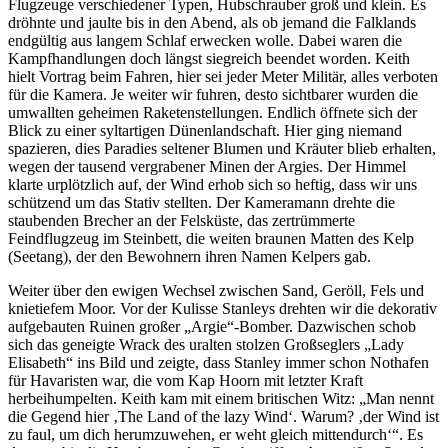
Flugzeuge verschiedener Typen, Hubschrauber groß und klein. Es
dröhnte und jaulte bis in den Abend, als ob jemand die Falklands
endgültig aus langem Schlaf erwecken wolle. Dabei waren die
Kampfhandlungen doch längst siegreich beendet worden. Keith
hielt Vortrag beim Fahren, hier sei jeder Meter Militär, alles verboten
für die Kamera. Je weiter wir fuhren, desto sichtbarer wurden die
umwallten geheimen Raketenstellungen. Endlich öffnete sich der
Blick zu einer syltartigen Dünenlandschaft. Hier ging niemand
spazieren, dies Paradies seltener Blumen und Kräuter blieb erhalten,
wegen der tausend vergrabener Minen der Argies. Der Himmel
klarte urplötzlich auf, der Wind erhob sich so heftig, dass wir uns
schützend um das Stativ stellten. Der Kameramann drehte die
staubenden Brecher an der Felsküste, das zertrümmerte
Feindflugzeug im Steinbett, die weiten braunen Matten des Kelp
(Seetang), der den Bewohnern ihren Namen Kelpers gab.
Weiter über den ewigen Wechsel zwischen Sand, Geröll, Fels und
knietiefem Moor. Vor der Kulisse Stanleys drehten wir die dekorativ
aufgebauten Ruinen großer
Argie
-Bomber. Dazwischen schob
sich das geneigte Wrack des uralten stolzen Großseglers
Lady
Elisabeth
ins Bild und zeigte, dass Stanley immer schon Nothafen
für Havaristen war, die vom Kap Hoorn mit letzter Kraft
herbeihumpelten. Keith kam mit einem britischen Witz:
Man nennt
die Gegend hier
The Land of the lazy Wind
. Warum?
der Wind ist
zu faul, um dich herumzuwehen, er weht gleich mittendurch
. Es