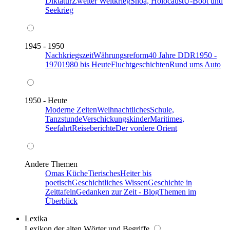
Diktatur
Zweiter Weltkrieg
Shoa, Holocaust
U-Boot und
Seekrieg
1945 - 1950
Nachkriegszeit
Währungsreform
40 Jahre DDR
1950 -
1970
1980 bis Heute
Fluchtgeschichten
Rund ums Auto
1950 - Heute
Moderne Zeiten
Weihnachtliches
Schule,
Tanzstunde
Verschickungskinder
Maritimes,
Seefahrt
Reiseberichte
Der vordere Orient
Andere Themen
Omas Küche
Tierisches
Heiter bis
poetisch
Geschichtliches Wissen
Geschichte in
Zeittafeln
Gedanken zur Zeit - Blog
Themen im
Überblick
Lexika
Lexikon der alten Wörter und Begriffe