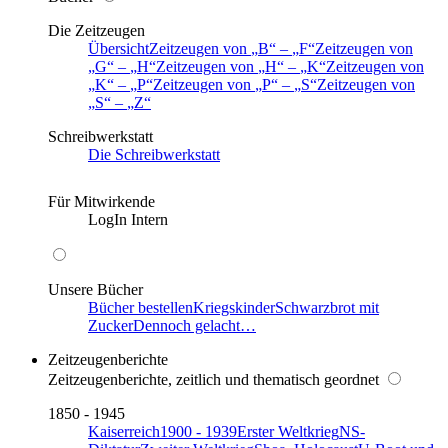
Die Zeitzeugen
Übersicht
Zeitzeugen von
B
–
F
Zeitzeugen von
G
–
H
Zeitzeugen von
H
–
K
Zeitzeugen von
K
–
P
Zeitzeugen von
P
–
S
Zeitzeugen von
S
–
Z
Schreibwerkstatt
Die Schreibwerkstatt
Für Mitwirkende
LogIn Intern
Unsere Bücher
Bücher bestellen
Kriegskinder
Schwarzbrot mit
Zucker
Dennoch gelacht…
Zeitzeugenberichte
Zeitzeugenberichte, zeitlich und thematisch geordnet
1850 - 1945
Kaiserreich
1900 - 1939
Erster Weltkrieg
NS-