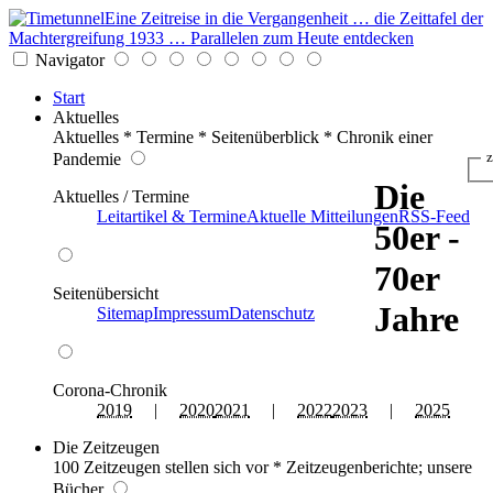
Eine Zeitreise in die Vergangenheit … die Zeittafel der
Machtergreifung 1933 … Parallelen zum Heute entdecken
Navigator
Start
Aktuelles
Aktuelles * Termine * Seitenüberblick * Chronik einer
Pandemie
z
Die
Aktuelles / Termine
Leitartikel & Termine
Aktuelle Mitteilungen
RSS-Feed
50er -
70er
Seitenübersicht
Jahre
Sitemap
Impressum
Datenschutz
Corona-Chronik
2019
|
2020
2021
|
2022
2023
|
2025
Die Zeitzeugen
100 Zeitzeugen stellen sich vor * Zeitzeugenberichte; unsere
Bücher