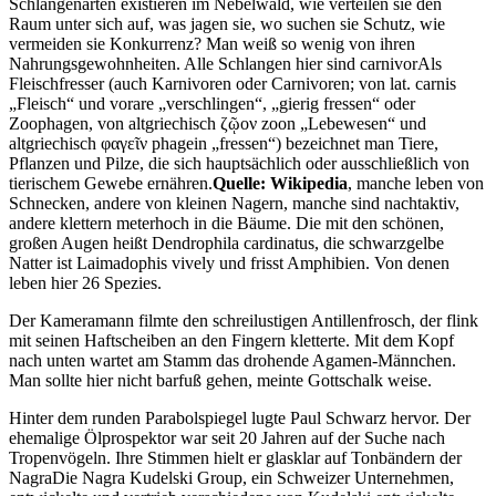
Schlangenarten existieren im Nebelwald, wie verteilen sie den
Raum unter sich auf, was jagen sie, wo suchen sie Schutz, wie
vermeiden sie Konkurrenz? Man weiß so wenig von ihren
Nahrungsgewohnheiten. Alle Schlangen hier sind
carnivor
Als
Fleischfresser (auch Karnivoren oder Carnivoren; von lat. carnis
Fleisch
und vorare
verschlingen
,
gierig fressen
oder
Zoophagen, von altgriechisch ζῷον zoon
Lebewesen
und
altgriechisch φαγεῖν phagein
fressen
) bezeichnet man Tiere,
Pflanzen und Pilze, die sich hauptsächlich oder ausschließlich von
tierischem Gewebe ernähren.
Quelle: Wikipedia
, manche leben von
Schnecken, andere von kleinen Nagern, manche sind nachtaktiv,
andere klettern meterhoch in die Bäume. Die mit den schönen,
großen Augen heißt Dendrophila cardinatus, die schwarzgelbe
Natter ist Laimadophis vively und frisst Amphibien. Von denen
leben hier 26 Spezies.
Der Kameramann filmte den schreilustigen Antillenfrosch, der flink
mit seinen Haftscheiben an den Fingern kletterte. Mit dem Kopf
nach unten wartet am Stamm das drohende Agamen-Männchen.
Man sollte hier nicht barfuß gehen, meinte Gottschalk weise.
Hinter dem runden Parabolspiegel lugte Paul Schwarz hervor. Der
ehemalige Ölprospektor war seit 20 Jahren auf der Suche nach
Tropenvögeln. Ihre Stimmen hielt er glasklar auf Tonbändern der
Nagra
Die Nagra Kudelski Group, ein Schweizer Unternehmen,