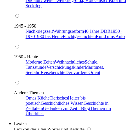
Diktatur
Zweiter Weltkrieg
Shoa, Holocaust
U-Boot und
Seekrieg
1945 - 1950
Nachkriegszeit
Währungsreform
40 Jahre DDR
1950 -
1970
1980 bis Heute
Fluchtgeschichten
Rund ums Auto
1950 - Heute
Moderne Zeiten
Weihnachtliches
Schule,
Tanzstunde
Verschickungskinder
Maritimes,
Seefahrt
Reiseberichte
Der vordere Orient
Andere Themen
Omas Küche
Tierisches
Heiter bis
poetisch
Geschichtliches Wissen
Geschichte in
Zeittafeln
Gedanken zur Zeit - Blog
Themen im
Überblick
Lexika
Lexikon der alten Wörter und Begriffe