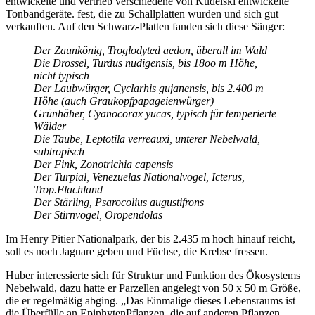
entwickelte und vertrieb verschiedene von Kudelski entwickelte
Tonbandgeräte.
fest, die zu Schallplatten wurden und sich gut
verkauften. Auf den Schwarz-Platten fanden sich diese Sänger:
Der Zaunkönig, Troglodyted aedon, überall im Wald
Die Drossel, Turdus nudigensis, bis 18oo m Höhe,
nicht typisch
Der Laubwürger, Cyclarhis gujanensis, bis 2.400 m
Höhe (auch Graukopfpapageienwürger)
Grünhäher, Cyanocorax yucas, typisch für temperierte
Wälder
Die Taube, Leptotila verreauxi, unterer Nebelwald,
subtropisch
Der Fink, Zonotrichia capensis
Der Turpial, Venezuelas Nationalvogel, Icterus,
Trop.Flachland
Der Stärling, Psarocolius augustifrons
Der Stirnvogel, Oropendolas
Im Henry Pitier Nationalpark, der bis 2.435 m hoch hinauf reicht,
soll es noch Jaguare geben und Füchse, die Krebse fressen.
Huber interessierte sich für Struktur und Funktion des Ökosystems
Nebelwald, dazu hatte er Parzellen angelegt von 50 x 50 m Größe,
die er regelmäßig abging.
Das Einmalige dieses Lebensraums ist
die Überfülle an
Epiphyten
Pflanzen, die auf anderen Pflanzen