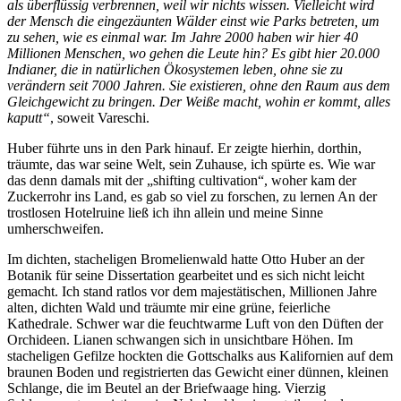
als überflüssig verbrennen, weil wir nichts wissen. Vielleicht wird
der Mensch die eingezäunten Wälder einst wie Parks betreten, um
zu sehen, wie es einmal war. Im Jahre 2000 haben wir hier 40
Millionen Menschen, wo gehen die Leute hin? Es gibt hier 20.000
Indianer, die in natürlichen Ökosystemen leben, ohne sie zu
verändern seit 7000 Jahren. Sie existieren, ohne den Raum aus dem
Gleichgewicht zu bringen. Der Weiße macht, wohin er kommt, alles
kaputt
, soweit Vareschi.
Huber führte uns in den Park hinauf. Er zeigte hierhin, dorthin,
träumte, das war seine Welt, sein Zuhause, ich spürte es. Wie war
das denn damals mit der
shifting cultivation
, woher kam der
Zuckerrohr ins Land, es gab so viel zu forschen, zu lernen An der
trostlosen Hotelruine ließ ich ihn allein und meine Sinne
umherschweifen.
Im dichten, stacheligen Bromelienwald hatte Otto Huber an der
Botanik für seine Dissertation gearbeitet und es sich nicht leicht
gemacht. Ich stand ratlos vor dem majestätischen, Millionen Jahre
alten, dichten Wald und träumte mir eine grüne, feierliche
Kathedrale. Schwer war die feuchtwarme Luft von den Düften der
Orchideen. Lianen schwangen sich in unsichtbare Höhen. Im
stacheligen Gefilze hockten die Gottschalks aus Kalifornien auf dem
braunen Boden und registrierten das Gewicht einer dünnen, kleinen
Schlange, die im Beutel an der Briefwaage hing. Vierzig