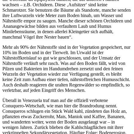
wachsen – z.B. Orchideen
. Diese
Aufsitzer
sind keine
Schmarotzer. Sie benutzen die Bäume als Standorte, manche senden
ihre Luftwurzeln viele Meter zum Boden hinab, um Wasser und
Nährstoffe empor zu saugen. Manche dieser schönen Orchideen und
Ananasgewächse bilden aus verfaultem Laub und Humus
Minilebensräume, in denen allerlei Kleingetier sich aufhält,
manchmal Vögel ihre Nester bauen
.
Mehr als 90% der Nährstoffe sind in der Vegetation gespeichert, nur
10% im Boden und in der Tierwelt. Im Urwald ist der
Nährstoffkreislauf so gut wie geschlossen, und der Umsatz der
Nährstoffe verläuft sehr rasch. Was auf den Boden fällt, wird von
Pilzen und Bakterien im Handumdrehen zersetzt und den feinen
Wurzeln der Vegetation wieder zur Verfügung gestellt, es bleibt
keine Zeit zum Aufbau einer tiefen, nährstoffreichen Humusschicht.
Auch deshalb reagieren die uralten Regenwälder so empfindlich, so
verletzbar, auf jeden Eingriff des Menschen.
Überall in Venezuela traf man auf die offiziell verbotene
Conuquero-Wirtschaft, wie man hier die Brandrodung nennt.
Conuqueros schlugen ein Stück Wald kahl, zündeten das Holz an,
pflanzten etwas Zuckerrohr, Mais, Maniok und Kaffee, Bananen,
und wanderten weiter, wenn der Boden ausgelaugt war – in
wenigen Jahren. Zurück blieben die Kahlschlagflächen mit ihrer
verkrüppelten Sekundärvegetation. Häufige Folge: Bodenerosion.