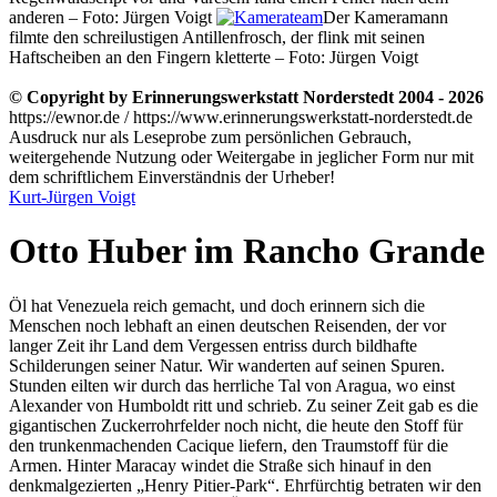
anderen – Foto: Jürgen Voigt
Der Kameramann
filmte den schreilustigen Antillenfrosch, der flink mit seinen
Haftscheiben an den Fingern kletterte – Foto: Jürgen Voigt
© Copyright by Erinnerungswerkstatt Norderstedt 2004 - 2026
https://ewnor.de / https://www.erinnerungswerkstatt-norderstedt.de
Ausdruck nur als Leseprobe zum persönlichen Gebrauch,
weitergehende Nutzung oder Weitergabe in jeglicher Form nur mit
dem schriftlichem Einverständnis der Urheber!
Kurt-Jürgen Voigt
Otto Huber im Rancho Grande
Öl hat Venezuela reich gemacht, und doch erinnern sich die
Menschen noch lebhaft an einen deutschen Reisenden, der vor
langer Zeit ihr Land dem Vergessen entriss durch bildhafte
Schilderungen seiner Natur. Wir wanderten auf seinen Spuren.
Stunden eilten wir durch das herrliche Tal von Aragua, wo einst
Alexander von Humboldt ritt und schrieb. Zu seiner Zeit gab es die
gigantischen Zuckerrohrfelder noch nicht, die heute den Stoff für
den trunkenmachenden Cacique liefern, den Traumstoff für die
Armen. Hinter Maracay windet die Straße sich hinauf in den
denkmalgezierten
Henry Pitier-Park
. Ehrfürchtig betraten wir den