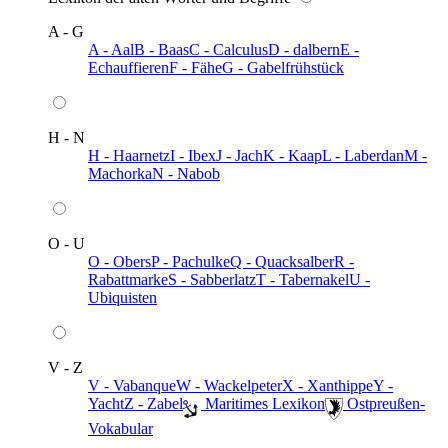
A - G
A - Aal
B - Baas
C - Calculus
D - dalbern
E -
Echauffieren
F - Fähe
G - Gabelfrühstück
H - N
H - Haarnetz
I - Ibex
J - Jach
K - Kaap
L - Laberdan
M -
Machorka
N - Nabob
O - U
O - Obers
P - Pachulke
Q - Quacksalber
R -
Rabattmarke
S - Sabberlatz
T - Tabernakel
U -
Ubiquisten
V - Z
V - Vabanque
W - Wackelpeter
X - Xanthippe
Y -
Yacht
Z - Zabel
️ Maritimes Lexikon
️ Ostpreußen-
Vokabular