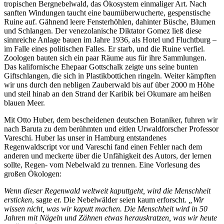
tropischen Bergnebelwald, das Ökosystem einmaliger Art. Nach
sanften Windungen taucht eine baumüberwucherte, gespenstische
Ruine auf. Gähnend leere Fensterhöhlen, dahinter Büsche, Blumen
und Schlangen. Der venezolanische Diktator Gomez ließ diese
sinnreiche Anlage bauen im Jahre 1936, als Hotel und Fluchtburg –
im Falle eines politischen Falles. Er starb, und die Ruine verfiel.
Zoologen bauten sich ein paar Räume aus für ihre Sammlungen.
Das kalifornische Ehepaar Gottschalk zeigte uns seine bunten
Giftschlangen, die sich in Plastikbottichen ringeln. Weiter kämpften
wir uns durch den nebligen Zauberwald bis auf über 2000 m Höhe
und steil hinab an den Strand der Karibik bei Okumare am heißen
blauen Meer.
Mit Otto Huber, dem bescheidenen deutschen Botaniker, fuhren wir
nach Baruta zu dem berühmten und eitlen Urwaldforscher Professor
Vareschi. Huber las unser in Hamburg entstandenes
Regenwaldscript vor und Vareschi fand einen Fehler nach dem
anderen und meckerte über die Unfähigkeit des Autors, der lernen
sollte, Regen- vom Nebelwald zu trennen. Eine Vorlesung des
großen Ökologen:
Wenn dieser Regenwald weltweit kaputtgeht, wird die Menschheit
ersticken
, sagte er. Die Nebelwälder seien kaum erforscht.
Wir
wissen nicht, was wir kaputt machen. Die Menschheit wird in 50
Jahren mit Nägeln und Zähnen etwas herauskratzen, was wir heute