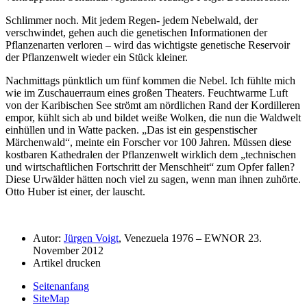
Schlimmer noch. Mit jedem Regen- jedem Nebelwald, der
verschwindet, gehen auch die genetischen Informationen der
Pflanzenarten verloren – wird das wichtigste genetische Reservoir
der Pflanzenwelt wieder ein Stück kleiner.
Nachmittags pünktlich um fünf kommen die Nebel. Ich fühlte mich
wie im Zuschauerraum eines großen Theaters. Feuchtwarme Luft
von der Karibischen See strömt am nördlichen Rand der Kordilleren
empor, kühlt sich ab und bildet weiße Wolken, die nun die Waldwelt
einhüllen und in Watte packen.
Das ist ein gespenstischer
Märchenwald
, meinte ein Forscher vor 100 Jahren. Müssen diese
kostbaren Kathedralen der Pflanzenwelt wirklich dem
technischen
und wirtschaftlichen Fortschritt der Menschheit
zum Opfer fallen?
Diese Urwälder hätten noch viel zu sagen, wenn man ihnen zuhörte.
Otto Huber ist einer, der lauscht.
Autor:
Jürgen Voigt
, Venezuela 1976 – EWNOR 23.
November 2012
Artikel drucken
Seitenanfang
SiteMap