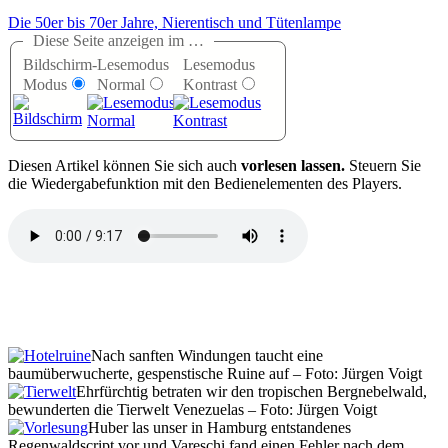
Die 50er bis 70er Jahre, Nierentisch und Tütenlampe
Diese Seite anzeigen im …
Bildschirm-
Lesemodus
Lesemodus
Modus
Normal
Kontrast
D
iesen Artikel können Sie sich auch
vorlesen lassen.
Steuern Sie
die Wiedergabefunktion mit den Bedienelementen des Players.
Nach sanften Windungen taucht eine
baumüberwucherte, gespenstische Ruine auf – Foto: Jürgen Voigt
Ehrfürchtig betraten wir den tropischen Bergnebelwald,
bewunderten die Tierwelt Venezuelas – Foto: Jürgen Voigt
Huber las unser in Hamburg entstandenes
Regenwaldscript vor und Vareschi fand einen Fehler nach dem