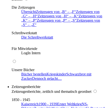
Die Zeitzeugen
Übersicht
Zeitzeugen von
B
–
F
Zeitzeugen von
G
–
H
Zeitzeugen von
H
–
K
Zeitzeugen von
K
–
P
Zeitzeugen von
P
–
S
Zeitzeugen von
S
–
Z
Schreibwerkstatt
Die Schreibwerkstatt
Für Mitwirkende
LogIn Intern
Unsere Bücher
Bücher bestellen
Kriegskinder
Schwarzbrot mit
Zucker
Dennoch gelacht…
Zeitzeugenberichte
Zeitzeugenberichte, zeitlich und thematisch geordnet
1850 - 1945
Kaiserreich
1900 - 1939
Erster Weltkrieg
NS-