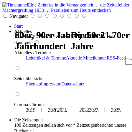
Eine Zeitreise in die Vergangenheit … die Zeittafel der
Machtergreifung 1933 … Parallelen zum Heute entdecken
Navigator
Start
Aktuelles
80er, 90er Jahre; das 21.
80er, 90er Jahre; das 21.
80er, 90er Jahre; das 21.
80er, 90er Jahre; das 21.
Die 50er - 70er
Die 50er - 70er
Aktuelles * Termine * Seitenüberblick * Chronik einer
Pandemie
Jahrhundert
Jahrhundert
Jahrhundert
Jahrhundert
Jahre
Jahre
Aktuelles / Termine
Leitartikel & Termine
Aktuelle Mitteilungen
RSS-Feed
z
Seitenübersicht
Sitemap
Impressum
Datenschutz
Corona-Chronik
2019
|
2020
2021
|
2022
2023
|
2025
Die Zeitzeugen
100 Zeitzeugen stellen sich vor * Zeitzeugenberichte; unsere
Bücher