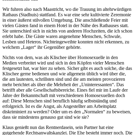
Wir fuhren also nach Maastricht, wo die Trauung im altehrwürdigen
Rathaus (Stadhuis) stattfand. Es war eine sehr kultivierte Zeremonie
in einer äußerst stilvollen Umgebung. Die anschließende Feier mit
vielen Gästen fand in einem Hotel in der Nähe des Rathauses statt.
Sie unterschied sich in nichts von anderen Hochzeiten, die ich schon
erlebt habe. Die Gäste waren angenehme Menschen, Schwule,
Lesben und Heteros. Nichteingeweihte konnten nicht erkennen, zu
welchem
Lager
ihr Gegenüber gehörte.
Nichts von dem, was als Klischee über Homosexuelle in den
Medien verbreitet wird und sich in den Köpfen vieler Menschen
festgesetzt hat, war hier zu sehen. Sicher gibt es auch solche, die das
Klischee gerne bedienen und wie allgemein üblich wird über die,
die am lautesten, schrillsten sind und die am meisten provozieren
mehr berichtet als über die Mehrheit der
Uninteressanten
. Das
betrifft aber alle Gesellschaftsbereiche. Eines fiel mir im Laufe der
Jahre der Bekanntschaft mit verschiedenen Homosexuellen doch
auf: Diese Menschen sind beruflich häufig selbstständig und
erfolgreich. Ist es die Angst, als Angestellter am Arbeitsplatz
diskriminiert zu werden? Oder um es den
Normalen
zu beweisen,
dass sie mindestens genauso gut sind wie sie?
Klaus genießt nun das Rentnerdasein, sein Partner hat eine
gutgehende Rechtsanwaltskanzlei. Die Ehe besteht immer noch. Die