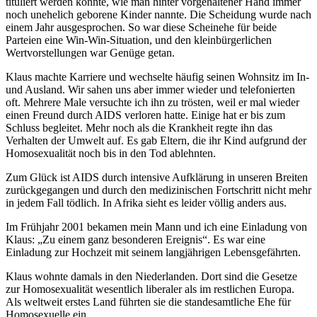
tituliert werden konnte, wie man hinter vorgehaltener Hand immer
noch unehelich geborene Kinder nannte. Die Scheidung wurde nach
einem Jahr ausgesprochen. So war diese Scheinehe für beide
Parteien eine Win-Win-Situation, und den kleinbürgerlichen
Wertvorstellungen war Genüge getan.
Klaus machte Karriere und wechselte häufig seinen Wohnsitz im In-
und Ausland. Wir sahen uns aber immer wieder und telefonierten
oft. Mehrere Male versuchte ich ihn zu trösten, weil er mal wieder
einen Freund durch AIDS verloren hatte. Einige hat er bis zum
Schluss begleitet. Mehr noch als die Krankheit regte ihn das
Verhalten der Umwelt auf. Es gab Eltern, die ihr Kind aufgrund der
Homosexualität noch bis in den Tod ablehnten.
Zum Glück ist AIDS durch intensive Aufklärung in unseren Breiten
zurückgegangen und durch den medizinischen Fortschritt nicht mehr
in jedem Fall tödlich. In Afrika sieht es leider völlig anders aus.
Im Frühjahr 2001 bekamen mein Mann und ich eine Einladung von
Klaus:
Zu einem ganz besonderen Ereignis
. Es war eine
Einladung zur Hochzeit mit seinem langjährigen Lebensgefährten.
Klaus wohnte damals in den Niederlanden. Dort sind die Gesetze
zur Homosexualität wesentlich liberaler als im restlichen Europa.
Als weltweit erstes Land führten sie die standesamtliche Ehe für
Homosexuelle ein.