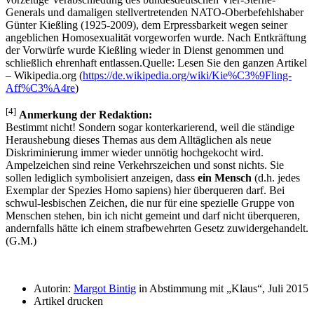
Generals und damaligen stellvertretenden NATO-Oberbefehlshaber
Günter Kießling (1925-2009), dem Erpressbarkeit wegen seiner
angeblichen Homosexualität vorgeworfen wurde. Nach Entkräftung
der Vorwürfe wurde Kießling wieder in Dienst genommen und
schließlich ehrenhaft entlassen.
Quelle: Lesen Sie den ganzen Artikel
– Wikipedia.org (
https://de.wikipedia.org/wiki/Kie%C3%9Fling-
Aff%C3%A4re
)
[4]
Anmerkung der Redaktion:
Bestimmt nicht! Sondern sogar konterkarierend, weil die ständige
Heraushebung dieses Themas aus dem Alltäglichen als neue
Diskriminierung immer wieder unnötig hochgekocht wird.
Ampelzeichen sind reine Verkehrszeichen und sonst nichts. Sie
sollen lediglich symbolisiert anzeigen, dass
ein Mensch
(d.h. jedes
Exemplar der Spezies Homo sapiens) hier überqueren darf. Bei
schwul-lesbischen Zeichen, die nur für eine spezielle Gruppe von
Menschen stehen, bin ich nicht gemeint und darf nicht überqueren,
andernfalls hätte ich einem strafbewehrten Gesetz zuwidergehandelt.
(G.M.)
Autorin:
Margot Bintig
in Abstimmung mit
Klaus
, Juli 2015
Artikel drucken