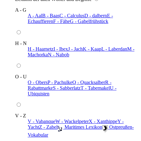
A - G
A - Aal
B - Baas
C - Calculus
D - dalbern
E -
Echauffieren
F - Fähe
G - Gabelfrühstück
H - N
H - Haarnetz
I - Ibex
J - Jach
K - Kaap
L - Laberdan
M -
Machorka
N - Nabob
O - U
O - Obers
P - Pachulke
Q - Quacksalber
R -
Rabattmarke
S - Sabberlatz
T - Tabernakel
U -
Ubiquisten
V - Z
V - Vabanque
W - Wackelpeter
X - Xanthippe
Y -
Yacht
Z - Zabel
️ Maritimes Lexikon
️ Ostpreußen-
Vokabular