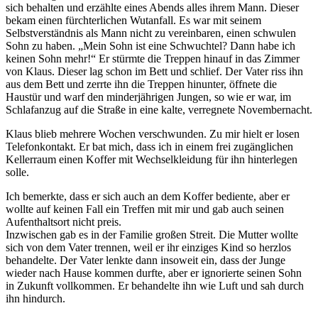
sich behalten und erzählte eines Abends alles ihrem Mann. Dieser
bekam einen fürchterlichen Wutanfall. Es war mit seinem
Selbstverständnis als Mann nicht zu vereinbaren, einen schwulen
Sohn zu haben.
Mein Sohn ist eine Schwuchtel? Dann habe ich
keinen Sohn mehr!
Er stürmte die Treppen hinauf in das Zimmer
von Klaus. Dieser lag schon im Bett und schlief. Der Vater riss ihn
aus dem Bett und zerrte ihn die Treppen hinunter, öffnete die
Haustür und warf den minderjährigen Jungen, so wie er war, im
Schlafanzug auf die Straße in eine kalte, verregnete Novembernacht.
Klaus blieb mehrere Wochen verschwunden. Zu mir hielt er losen
Telefonkontakt. Er bat mich, dass ich in einem frei zugänglichen
Kellerraum einen Koffer mit Wechselkleidung für ihn hinterlegen
solle.
Ich bemerkte, dass er sich auch an dem Koffer bediente, aber er
wollte auf keinen Fall ein Treffen mit mir und gab auch seinen
Aufenthaltsort nicht preis.
Inzwischen gab es in der Familie großen Streit. Die Mutter wollte
sich von dem Vater trennen, weil er ihr einziges Kind so herzlos
behandelte. Der Vater lenkte dann insoweit ein, dass der Junge
wieder nach Hause kommen durfte, aber er ignorierte seinen Sohn
in Zukunft vollkommen. Er behandelte ihn wie Luft und sah durch
ihn hindurch.