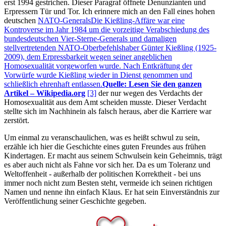
erst 1994 gestrichen. Dieser Paragraf öffnete Denunzianten und
Erpressern Tür und Tor. Ich erinnere mich an den Fall eines hohen
deutschen
NATO-Generals
Die Kießling-Affäre war eine
Kontroverse im Jahr 1984 um die vorzeitige Verabschiedung des
bundesdeutschen Vier-Sterne-Generals und damaligen
stellvertretenden NATO-Oberbefehlshaber Günter Kießling (1925-
2009), dem Erpressbarkeit wegen seiner angeblichen
Homosexualität vorgeworfen wurde. Nach Entkräftung der
Vorwürfe wurde Kießling wieder in Dienst genommen und
schließlich ehrenhaft entlassen.
Quelle: Lesen Sie den ganzen
Artikel – Wikipedia.org
[3]
der nur wegen des Verdachts der
Homosexualität aus dem Amt scheiden musste. Dieser Verdacht
stellte sich im Nachhinein als falsch heraus, aber die Karriere war
zerstört.
Um einmal zu veranschaulichen, was es heißt schwul zu sein,
erzähle ich hier die Geschichte eines guten Freundes aus frühen
Kindertagen. Er macht aus seinem Schwulsein kein Geheimnis, trägt
es aber auch nicht als Fahne vor sich her. Da es um Toleranz und
Weltoffenheit - außerhalb der politischen Korrektheit - bei uns
immer noch nicht zum Besten steht, vermeide ich seinen richtigen
Namen und nenne ihn einfach Klaus. Er hat sein Einverständnis zur
Veröffentlichung seiner Geschichte gegeben.