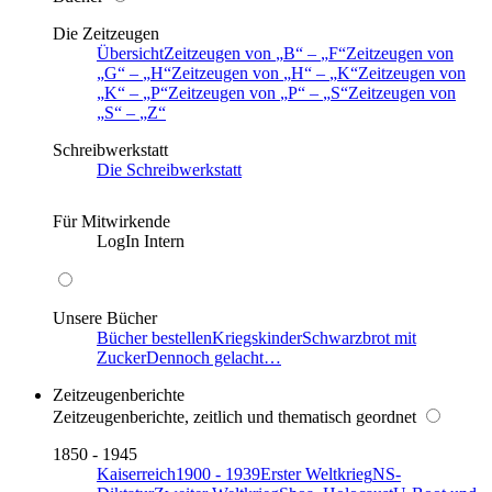
Die Zeitzeugen
Übersicht
Zeitzeugen von
B
–
F
Zeitzeugen von
G
–
H
Zeitzeugen von
H
–
K
Zeitzeugen von
K
–
P
Zeitzeugen von
P
–
S
Zeitzeugen von
S
–
Z
Schreibwerkstatt
Die Schreibwerkstatt
Für Mitwirkende
LogIn Intern
Unsere Bücher
Bücher bestellen
Kriegskinder
Schwarzbrot mit
Zucker
Dennoch gelacht…
Zeitzeugenberichte
Zeitzeugenberichte, zeitlich und thematisch geordnet
1850 - 1945
Kaiserreich
1900 - 1939
Erster Weltkrieg
NS-