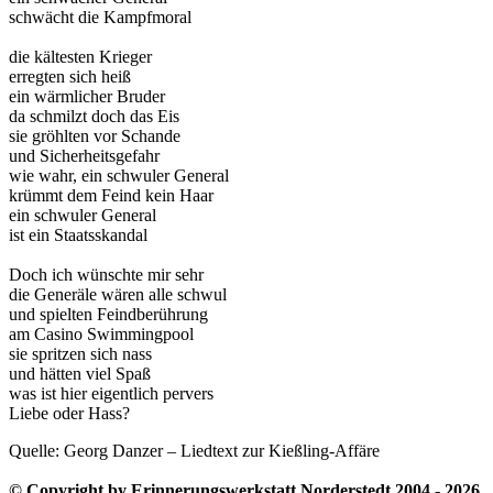
schwächt die Kampfmoral
die kältesten Krieger
erregten sich heiß
ein wärmlicher Bruder
da schmilzt doch das Eis
sie gröhlten vor Schande
und Sicherheitsgefahr
wie wahr, ein schwuler General
krümmt dem Feind kein Haar
ein schwuler General
ist ein Staatsskandal
Doch ich wünschte mir sehr
die Generäle wären alle schwul
und spielten Feindberührung
am Casino Swimmingpool
sie spritzen sich nass
und hätten viel Spaß
was ist hier eigentlich pervers
Liebe oder Hass?
Quelle: Georg Danzer – Liedtext zur Kießling-Affäre
© Copyright by Erinnerungswerkstatt Norderstedt 2004 - 2026