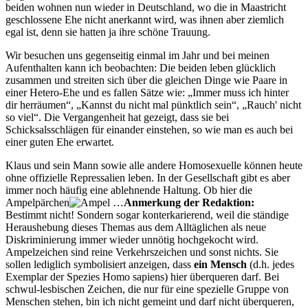
beiden wohnen nun wieder in Deutschland, wo die in Maastricht
geschlossene Ehe nicht anerkannt wird, was ihnen aber ziemlich
egal ist, denn sie hatten ja ihre schöne Trauung.
Wir besuchen uns gegenseitig einmal im Jahr und bei meinen
Aufenthalten kann ich beobachten: Die beiden leben glücklich
zusammen und streiten sich über die gleichen Dinge wie Paare in
einer Hetero-Ehe und es fallen Sätze wie:
Immer muss ich hinter
dir herräumen
,
Kannst du nicht mal pünktlich sein
,
Rauch' nicht
so viel
. Die Vergangenheit hat gezeigt, dass sie bei
Schicksalsschlägen für einander einstehen, so wie man es auch bei
einer guten Ehe erwartet.
Klaus und sein Mann sowie alle andere Homosexuelle können heute
ohne offizielle Repressalien leben. In der Gesellschaft gibt es aber
immer noch häufig eine ablehnende Haltung. Ob hier die
Ampelpärchen
Anmerkung der Redaktion:
Bestimmt nicht! Sondern sogar konterkarierend, weil die ständige
Heraushebung dieses Themas aus dem Alltäglichen als neue
Diskriminierung immer wieder unnötig hochgekocht wird.
Ampelzeichen sind reine Verkehrszeichen und sonst nichts. Sie
sollen lediglich symbolisiert anzeigen, dass
ein Mensch
(d.h. jedes
Exemplar der Spezies Homo sapiens) hier überqueren darf. Bei
schwul-lesbischen Zeichen, die nur für eine spezielle Gruppe von
Menschen stehen, bin ich nicht gemeint und darf nicht überqueren,