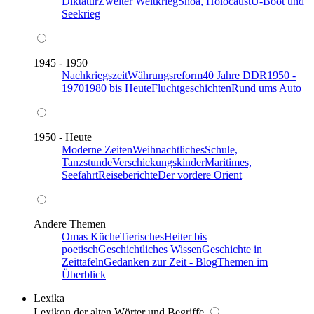
Diktatur
Zweiter Weltkrieg
Shoa, Holocaust
U-Boot und
Seekrieg
1945 - 1950
Nachkriegszeit
Währungsreform
40 Jahre DDR
1950 -
1970
1980 bis Heute
Fluchtgeschichten
Rund ums Auto
1950 - Heute
Moderne Zeiten
Weihnachtliches
Schule,
Tanzstunde
Verschickungskinder
Maritimes,
Seefahrt
Reiseberichte
Der vordere Orient
Andere Themen
Omas Küche
Tierisches
Heiter bis
poetisch
Geschichtliches Wissen
Geschichte in
Zeittafeln
Gedanken zur Zeit - Blog
Themen im
Überblick
Lexika
Lexikon der alten Wörter und Begriffe