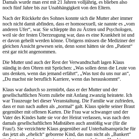
Damals wurde man erst mit 21 Jahren volljährig, es blieben also
noch fünf Jahre bis zur Unabhängigkeit von den Eltern.
Nach der Rückkehr des Sohnes konnte sich die Mutter aber immer
noch nicht damit abfinden, dass er homosexuell, sie nannte es
vom
anderen Ufer
, war. Sie schleppte ihn zu Ärzten und Psychologen,
weil sie der festen Überzeugung war, dass es eine Krankheit ist und
er davon geheilt werden könne. Übrigens müssen die Mediziner der
gleichen Ansicht gewesen sein, denn sonst hätten sie den
Patient
erst gar nicht angenommen.
Die Mutter und auch der Rest der Verwandtschaft lagen Klaus
ständig in den Ohren mit Sprüchen:
Was sollen denn die Leute von
uns denken, wenn das jemand erfährt
,
Was tust du uns nur an
,
Du machst nie beruflich Karriere, wenn das herauskommt
.
Klaus war dadurch so zermürbt, dass er der Mutter und der
gesellschaftlichen Norm zuliebe mit Anfang zwanzig heiratete. Ich
war Trauzeuge bei dieser Veranstaltung. Die Familie war zufrieden,
dass er nun nach außen als
normal
galt. Klaus spielte seiner Braut
gegenüber mit offenen Karten. Die Frau war schwanger und der
Vater des Kindes hatte sie vor der Heirat verlassen, was nach den
damals gesellschaftlichen Maßstäben auch anstößig war (für die
Frau!). Sie verzichtete Klaus gegenüber auf Unterhaltsansprüche für
das jetzt als
ehelich
geborene Kind, das nun nicht als
Bankert