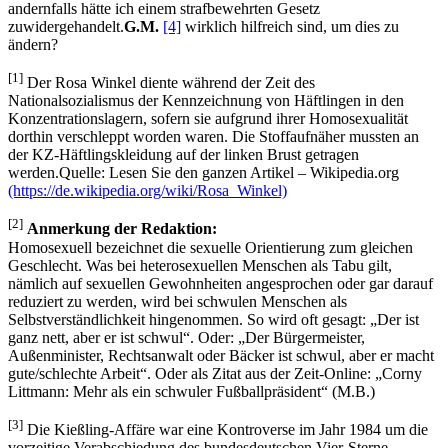
andernfalls hätte ich einem strafbewehrten Gesetz
zuwidergehandelt.
G.M.
[4]
wirklich hilfreich sind, um dies zu
ändern?
[1]
Der Rosa Winkel diente während der Zeit des
Nationalsozialismus der Kennzeichnung von Häftlingen in den
Konzentrationslagern, sofern sie aufgrund ihrer Homosexualität
dorthin verschleppt worden waren. Die Stoffaufnäher mussten an
der KZ-Häftlingskleidung auf der linken Brust getragen
werden.
Quelle: Lesen Sie den ganzen Artikel – Wikipedia.org
(https://de.wikipedia.org/wiki/Rosa_Winkel)
[2]
Anmerkung der Redaktion:
Homosexuell bezeichnet die sexuelle Orientierung zum gleichen
Geschlecht. Was bei heterosexuellen Menschen als Tabu gilt,
nämlich auf sexuellen Gewohnheiten angesprochen oder gar darauf
reduziert zu werden, wird bei schwulen Menschen als
Selbstverständlichkeit hingenommen. So wird oft gesagt:
Der ist
ganz nett, aber er ist schwul
. Oder:
Der Bürgermeister,
Außenminister, Rechtsanwalt oder Bäcker ist schwul, aber er macht
gute/schlechte Arbeit
. Oder als Zitat aus der Zeit-Online:
Corny
Littmann: Mehr als ein schwuler Fußballpräsident
(M.B.)
[3]
Die Kießling-Affäre war eine Kontroverse im Jahr 1984 um die
vorzeitige Verabschiedung des bundesdeutschen Vier-Sterne-