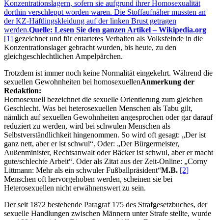
Konzentrationslagern, sofern sie aufgrund ihrer Homosexualität
dorthin verschleppt worden waren. Die Stoffaufnäher mussten an
der KZ-Häftlingskleidung auf der linken Brust getragen
werden.
Quelle: Lesen Sie den ganzen Artikel – Wikipedia.org
[1]
gezeichnet und für entartetes Verhalten als Volksfeinde in die
Konzentrationslager gebracht wurden, bis heute, zu den
gleichgeschlechtlichen Ampelpärchen.
Trotzdem ist immer noch keine Normalität eingekehrt. Während die
sexuellen Gewohnheiten bei
homosexuellen
Anmerkung der
Redaktion:
Homosexuell bezeichnet die sexuelle Orientierung zum gleichen
Geschlecht. Was bei heterosexuellen Menschen als Tabu gilt,
nämlich auf sexuellen Gewohnheiten angesprochen oder gar darauf
reduziert zu werden, wird bei schwulen Menschen als
Selbstverständlichkeit hingenommen. So wird oft gesagt:
Der ist
ganz nett, aber er ist schwul
. Oder:
Der Bürgermeister,
Außenminister, Rechtsanwalt oder Bäcker ist schwul, aber er macht
gute/schlechte Arbeit
. Oder als Zitat aus der Zeit-Online:
Corny
Littmann: Mehr als ein schwuler Fußballpräsident
M.B.
[2]
Menschen oft hervorgehoben werden, scheinen sie bei
Heterosexuellen nicht erwähnenswert zu sein.
Der seit 1872 bestehende Paragraf 175 des Strafgesetzbuches, der
sexuelle Handlungen zwischen Männern unter Strafe stellte, wurde