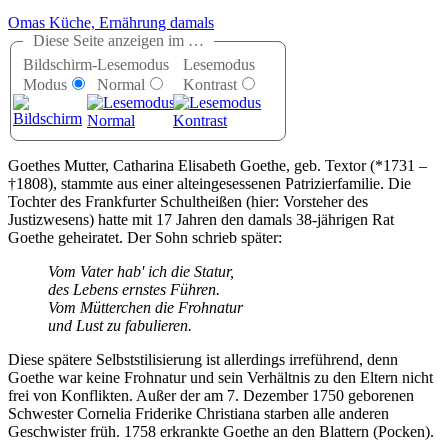
Omas Küche, Ernährung damals
Diese Seite anzeigen im …
Bildschirm-
Lesemodus
Lesemodus
Modus
Normal
Kontrast
Goethes Mutter, Catharina Elisabeth Goethe, geb. Textor (*1731 –
†1808), stammte aus einer alteingesessenen Patrizierfamilie. Die
Tochter des Frankfurter Schultheißen (hier: Vorsteher des
Justizwesens) hatte mit 17 Jahren den damals 38-jährigen Rat
Goethe geheiratet. Der Sohn schrieb später:
Vom Vater hab' ich die Statur,
des Lebens ernstes Führen.
Vom Mütterchen die Frohnatur
und Lust zu fabulieren.
Diese spätere Selbststilisierung ist allerdings irreführend, denn
Goethe war keine Frohnatur und sein Verhältnis zu den Eltern nicht
frei von Konflikten. Außer der am 7. Dezember 1750 geborenen
Schwester Cornelia Friderike Christiana starben alle anderen
Geschwister früh. 1758 erkrankte Goethe an den Blattern (Pocken).