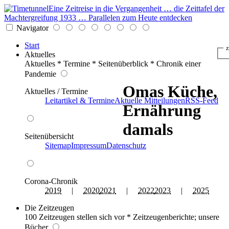
Eine Zeitreise in die Vergangenheit … die Zeittafel der
Machtergreifung 1933 … Parallelen zum Heute entdecken
Navigator
Start
z
Aktuelles
Aktuelles * Termine * Seitenüberblick * Chronik einer
Pandemie
Omas Küche,
Aktuelles / Termine
Leitartikel & Termine
Aktuelle Mitteilungen
RSS-Feed
Ernährung
damals
Seitenübersicht
Sitemap
Impressum
Datenschutz
Corona-Chronik
2019
|
2020
2021
|
2022
2023
|
2025
Die Zeitzeugen
100 Zeitzeugen stellen sich vor * Zeitzeugenberichte; unsere
Bücher