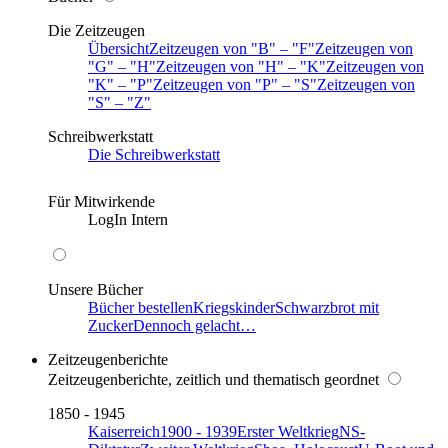
Die Zeitzeugen
Übersicht
Zeitzeugen von
B
–
F
Zeitzeugen von
G
–
H
Zeitzeugen von
H
–
K
Zeitzeugen von
K
–
P
Zeitzeugen von
P
–
S
Zeitzeugen von
S
–
Z
Schreibwerkstatt
Die Schreibwerkstatt
Für Mitwirkende
LogIn Intern
Unsere Bücher
Bücher bestellen
Kriegskinder
Schwarzbrot mit
Zucker
Dennoch gelacht…
Zeitzeugenberichte
Zeitzeugenberichte, zeitlich und thematisch geordnet
1850 - 1945
Kaiserreich
1900 - 1939
Erster Weltkrieg
NS-