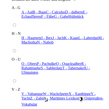
A - G
A - Aal
B - Baas
C - Calculus
D - dalbern
E -
Echauffieren
F - Fähe
G - Gabelfrühstück
H - N
H - Haarnetz
I - Ibex
J - Jach
K - Kaap
L - Laberdan
M -
Machorka
N - Nabob
O - U
O - Obers
P - Pachulke
Q - Quacksalber
R -
Rabattmarke
S - Sabberlatz
T - Tabernakel
U -
Ubiquisten
V - Z
V - Vabanque
W - Wackelpeter
X - Xanthippe
Y -
Yacht
Z - Zabel
️ Maritimes Lexikon
️ Ostpreußen-
Vokabular