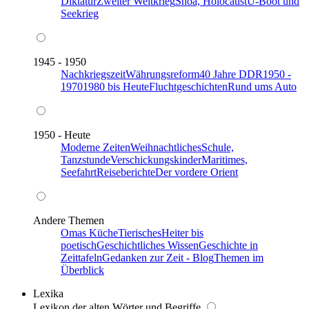
Diktatur
Zweiter Weltkrieg
Shoa, Holocaust
U-Boot und
Seekrieg
1945 - 1950
Nachkriegszeit
Währungsreform
40 Jahre DDR
1950 -
1970
1980 bis Heute
Fluchtgeschichten
Rund ums Auto
1950 - Heute
Moderne Zeiten
Weihnachtliches
Schule,
Tanzstunde
Verschickungskinder
Maritimes,
Seefahrt
Reiseberichte
Der vordere Orient
Andere Themen
Omas Küche
Tierisches
Heiter bis
poetisch
Geschichtliches Wissen
Geschichte in
Zeittafeln
Gedanken zur Zeit - Blog
Themen im
Überblick
Lexika
Lexikon der alten Wörter und Begriffe