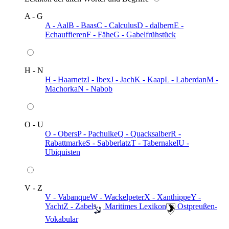
A - G
A - Aal
B - Baas
C - Calculus
D - dalbern
E -
Echauffieren
F - Fähe
G - Gabelfrühstück
H - N
H - Haarnetz
I - Ibex
J - Jach
K - Kaap
L - Laberdan
M -
Machorka
N - Nabob
O - U
O - Obers
P - Pachulke
Q - Quacksalber
R -
Rabattmarke
S - Sabberlatz
T - Tabernakel
U -
Ubiquisten
V - Z
V - Vabanque
W - Wackelpeter
X - Xanthippe
Y -
Yacht
Z - Zabel
️ Maritimes Lexikon
️ Ostpreußen-
Vokabular