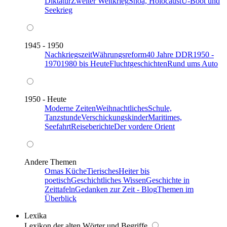
Diktatur
Zweiter Weltkrieg
Shoa, Holocaust
U-Boot und
Seekrieg
1945 - 1950
Nachkriegszeit
Währungsreform
40 Jahre DDR
1950 -
1970
1980 bis Heute
Fluchtgeschichten
Rund ums Auto
1950 - Heute
Moderne Zeiten
Weihnachtliches
Schule,
Tanzstunde
Verschickungskinder
Maritimes,
Seefahrt
Reiseberichte
Der vordere Orient
Andere Themen
Omas Küche
Tierisches
Heiter bis
poetisch
Geschichtliches Wissen
Geschichte in
Zeittafeln
Gedanken zur Zeit - Blog
Themen im
Überblick
Lexika
Lexikon der alten Wörter und Begriffe