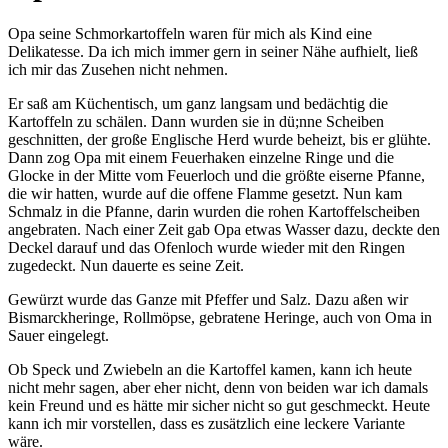
Opa seine Schmorkartoffeln waren für mich als Kind eine
Delikatesse. Da ich mich immer gern in seiner Nähe aufhielt, ließ
ich mir das Zusehen nicht nehmen.
Er saß am Küchentisch, um ganz langsam und bedächtig die
Kartoffeln zu schälen. Dann wurden sie in dü;nne Scheiben
geschnitten, der große Englische Herd wurde beheizt, bis er glühte.
Dann zog Opa mit einem Feuerhaken einzelne Ringe und die
Glocke in der Mitte vom Feuerloch und die größte eiserne Pfanne,
die wir hatten, wurde auf die offene Flamme gesetzt. Nun kam
Schmalz in die Pfanne, darin wurden die rohen Kartoffelscheiben
angebraten. Nach einer Zeit gab Opa etwas Wasser dazu, deckte den
Deckel darauf und das Ofenloch wurde wieder mit den Ringen
zugedeckt. Nun dauerte es seine Zeit.
Gewürzt wurde das Ganze mit Pfeffer und Salz. Dazu aßen wir
Bismarckheringe, Rollmöpse, gebratene Heringe, auch von Oma in
Sauer eingelegt.
Ob Speck und Zwiebeln an die Kartoffel kamen, kann ich heute
nicht mehr sagen, aber eher nicht, denn von beiden war ich damals
kein Freund und es hätte mir sicher nicht so gut geschmeckt. Heute
kann ich mir vorstellen, dass es zusätzlich eine leckere Variante
wäre.