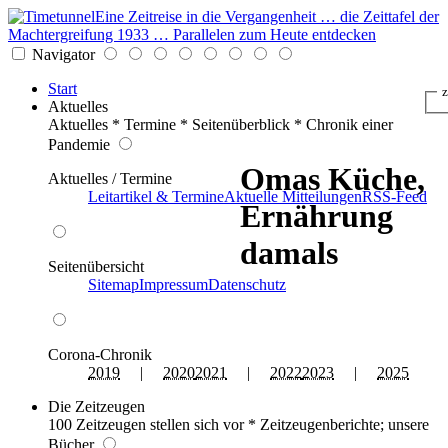
Eine Zeitreise in die Vergangenheit … die Zeittafel der
Machtergreifung 1933 … Parallelen zum Heute entdecken
Navigator
Start
z
Aktuelles
Aktuelles * Termine * Seitenüberblick * Chronik einer
Pandemie
Omas Küche,
Aktuelles / Termine
Leitartikel & Termine
Aktuelle Mitteilungen
RSS-Feed
Ernährung
damals
Seitenübersicht
Sitemap
Impressum
Datenschutz
Corona-Chronik
2019
|
2020
2021
|
2022
2023
|
2025
Die Zeitzeugen
100 Zeitzeugen stellen sich vor * Zeitzeugenberichte; unsere
Bücher