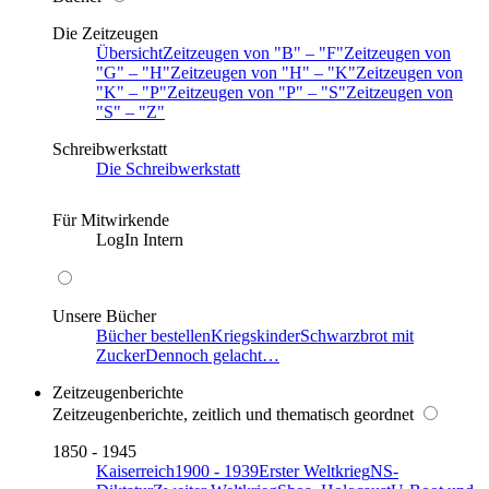
Die Zeitzeugen
Übersicht
Zeitzeugen von
B
–
F
Zeitzeugen von
G
–
H
Zeitzeugen von
H
–
K
Zeitzeugen von
K
–
P
Zeitzeugen von
P
–
S
Zeitzeugen von
S
–
Z
Schreibwerkstatt
Die Schreibwerkstatt
Für Mitwirkende
LogIn Intern
Unsere Bücher
Bücher bestellen
Kriegskinder
Schwarzbrot mit
Zucker
Dennoch gelacht…
Zeitzeugenberichte
Zeitzeugenberichte, zeitlich und thematisch geordnet
1850 - 1945
Kaiserreich
1900 - 1939
Erster Weltkrieg
NS-