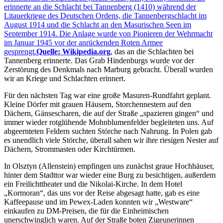
erinnerte an die Schlacht bei Tannenberg (1410) während der
Litauerkriege des Deutschen Ordens, die Tannenbergschlacht im
August 1914 und die Schlacht an den Masurischen Seen im
September 1914. Die Anlage wurde von Pionieren der Wehrmacht
im Januar 1945 vor der anrückenden Roten Armee
gesprengt.
Quelle: Wikipedia.org
, das an die Schlachten bei
Tannenberg erinnerte. Das Grab Hindenburgs wurde vor der
Zerstörung des Denkmals nach Marburg gebracht. Überall wurden
wir an Kriege und Schlachten erinnert.
Für den nächsten Tag war eine große Masuren-Rundfahrt geplant.
Kleine Dörfer mit grauen Häusern, Storchennestern auf den
Dächern, Gänsescharen, die auf der Straße
spazieren gingen
und
immer wieder rotglühende Mohnblumenfelder begleiteten uns. Auf
abgeernteten Feldern suchten Störche nach Nahrung. In Polen gab
es unendlich viele Störche, überall sahen wir ihre riesigen Nester auf
Dächern, Strommasten oder Kirchtürmen.
In Olsztyn (Allenstein) empfingen uns zunächst graue Hochhäuser,
hinter dem Stadttor war wieder eine Burg zu besichtigen, außerdem
ein Freilichttheater und die Nikolai-Kirche. In dem Hotel
Kormoran
, das uns vor der Reise abgesagt hatte, gab es eine
Kaffeepause und im Pewex-Laden konnten wir
Westware
einkaufen zu DM-Preisen, die für die Einheimischen
unerschwinglich waren. Auf der Straße boten Zigeunerinnen