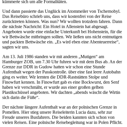
kümmerte sich um alle Formalitäten.
Und dann passierte das Unglück im Atommeiler von Tschernobyl.
Das Reisebüro schrieb uns, dass wir kostenfrei von der Reise
zurücktreten können. Was nun? Wir wollten trotzdem fahren. Dann
die nächste Nachricht: Ein Hotel in Allenstein hat abgesagt.
Angeboten wurde eine einfache Unterkunft bei Hohenstein, für die
wir Bettwäsche mitbringen sollten. Wir ließen uns nicht entmutigen
und packten Bettwäsche ein.
Es wird eben eine Abenteuerreise
,
sagten wir uns.
Am 13. Juli 1986 standen wir mit anderen
Mutigen
am
Hamburger ZOB, um 7.30 Uhr fuhren wir mit dem Bus ab. An der
Grenze zur DDR in Gudow hatten wir schon eine Stunde
Aufenthalt wegen der Passkontrolle. über eine fast leere Autobahn
ging es weiter. Wir lernten die DDR-Raststätten Stolpe und
Finowfurt kennen. In Finowfurt gab es eine Bockwurst, den Senf
haben wir verschmäht, er wurde aus einer großen gelben
Plastikschüssel angeboten. Wir dachten
abends wäscht die Wirtin
sich darin die Füße
.
Der nächste längere Aufenthalt war an der polnischen Grenze in
Pomellen. Hier stieg unsere Reiseleiterin Lucia dazu, sehr zur
Freude unseres Busfahrers. Die beiden kannten sich schon von
vielen Reisen. Eine polnische Reisebegleitung war in Polen Pflicht.