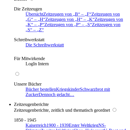
Die Zeitzeugen
Übersicht
Zeitzeugen von
B
–
F
Zeitzeugen von
G
–
H
Zeitzeugen von
H
–
K
Zeitzeugen von
K
–
P
Zeitzeugen von
P
–
S
Zeitzeugen von
S
–
Z
Schreibwerkstatt
Die Schreibwerkstatt
Für Mitwirkende
LogIn Intern
Unsere Bücher
Bücher bestellen
Kriegskinder
Schwarzbrot mit
Zucker
Dennoch gelacht…
Zeitzeugenberichte
Zeitzeugenberichte, zeitlich und thematisch geordnet
1850 - 1945
Kaiserreich
1900 - 1939
Erster Weltkrieg
NS-