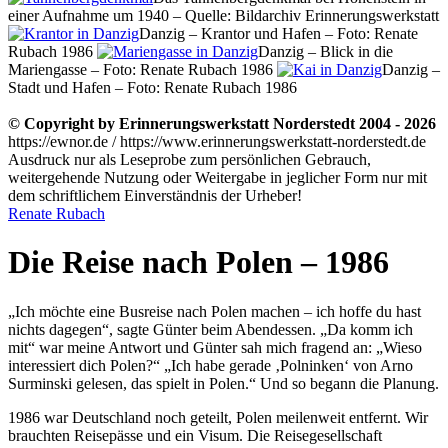
einer Aufnahme um 1940 – Quelle: Bildarchiv Erinnerungswerkstatt
Danzig – Krantor und Hafen – Foto: Renate
Rubach 1986
Danzig – Blick in die
Mariengasse – Foto: Renate Rubach 1986
Danzig –
Stadt und Hafen – Foto: Renate Rubach 1986
© Copyright by Erinnerungswerkstatt Norderstedt 2004 - 2026
https://ewnor.de / https://www.erinnerungswerkstatt-norderstedt.de
Ausdruck nur als Leseprobe zum persönlichen Gebrauch,
weitergehende Nutzung oder Weitergabe in jeglicher Form nur mit
dem schriftlichem Einverständnis der Urheber!
Renate Rubach
Die Reise nach Polen – 1986
„Ich möchte eine Busreise nach Polen machen – ich hoffe du hast
nichts dagegen“, sagte Günter beim Abendessen.
Da komm ich
mit
war meine Antwort und Günter sah mich fragend an:
Wieso
interessiert dich Polen?
Ich habe gerade
Polninken
von Arno
Surminski gelesen, das spielt in Polen.
Und so begann die Planung.
1986 war Deutschland noch geteilt, Polen meilenweit entfernt. Wir
brauchten Reisepässe und ein Visum. Die Reisegesellschaft