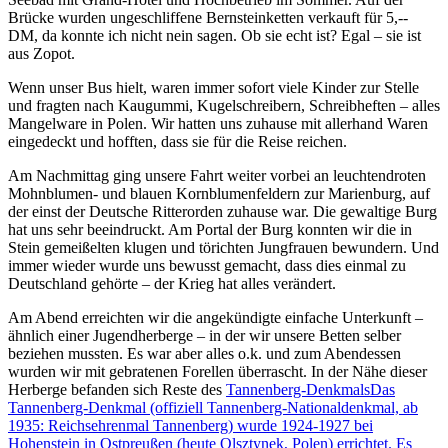
Brücke wurden ungeschliffene Bernsteinketten verkauft für 5,--
DM, da konnte ich nicht nein sagen. Ob sie echt ist? Egal – sie ist
aus Zopot.
Wenn unser Bus hielt, waren immer sofort viele Kinder zur Stelle
und fragten nach Kaugummi, Kugelschreibern, Schreibheften – alles
Mangelware in Polen. Wir hatten uns zuhause mit allerhand Waren
eingedeckt und hofften, dass sie für die Reise reichen.
Am Nachmittag ging unsere Fahrt weiter vorbei an leuchtendroten
Mohnblumen- und blauen Kornblumenfeldern zur Marienburg, auf
der einst der Deutsche Ritterorden zuhause war. Die gewaltige Burg
hat uns sehr beeindruckt. Am Portal der Burg konnten wir die in
Stein gemeißelten klugen und törichten Jungfrauen bewundern. Und
immer wieder wurde uns bewusst gemacht, dass dies einmal zu
Deutschland gehörte – der Krieg hat alles verändert.
Am Abend erreichten wir die angekündigte einfache Unterkunft –
ähnlich einer Jugendherberge – in der wir unsere Betten selber
beziehen mussten. Es war aber alles o.k. und zum Abendessen
wurden wir mit gebratenen Forellen überrascht. In der Nähe dieser
Herberge befanden sich Reste des
Tannenberg-Denkmals
Das
Tannenberg-Denkmal (offiziell Tannenberg-Nationaldenkmal, ab
1935: Reichsehrenmal Tannenberg) wurde 1924-1927 bei
Hohenstein in Ostpreußen (heute Olsztynek, Polen) errichtet. Es