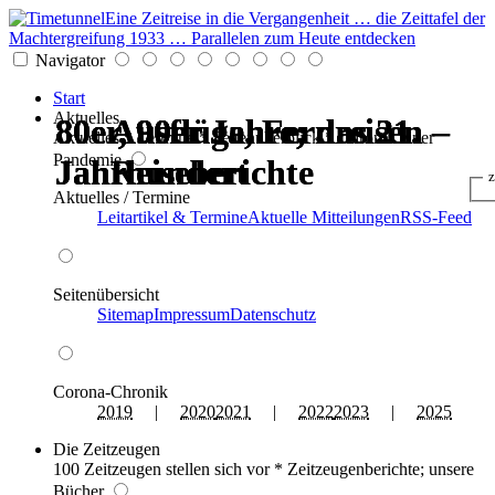
Eine Zeitreise in die Vergangenheit … die Zeittafel der
Machtergreifung 1933 … Parallelen zum Heute entdecken
Navigator
Start
Aktuelles
80er, 90er Jahre; das 21.
80er, 90er Jahre; das 21.
80er, 90er Jahre; das 21.
80er, 90er Jahre; das 21.
Ausflüge, Fernreisen –
Ausflüge, Fernreisen –
Aktuelles * Termine * Seitenüberblick * Chronik einer
Pandemie
Jahrhundert
Jahrhundert
Jahrhundert
Jahrhundert
Reiseberichte
Reiseberichte
z
Aktuelles / Termine
Leitartikel & Termine
Aktuelle Mitteilungen
RSS-Feed
Seitenübersicht
Sitemap
Impressum
Datenschutz
Corona-Chronik
2019
|
2020
2021
|
2022
2023
|
2025
Die Zeitzeugen
100 Zeitzeugen stellen sich vor * Zeitzeugenberichte; unsere
Bücher