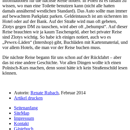
Informationen für die nächste Reise notiert: In Polen ist es ratsam zu
wissen, wo man eine Toilette benutzen kann (nicht alle hatten
damals annähernd westlichen Standard). Das Auto sollte man immer
auf bewachtem Parkplatz parken. Geldeintausch ist am sichersten im
Hotel oder auf der Bank. Auf der Straße wird man oft gebeten,
Zlotys gegen DM zu tauschen, wird aber oft
behumpst
. Auf dieser
Reise brauchten wir ja kaum Taschengeld, aber bei privater Reise
sind Zlotys wichtig. So habe ich einiges notiert, auch wo es
Pewex-Läden
(Intershop) gibt, Buchläden mit Kartenmaterial, und
vor allem Hotels, die man vor der Reise buchen muss.
Die nächste Reise begann für uns schon auf der Rückfahrt – aber
das ist eine andere Geschichte. Vor allen Dingen wollte ich einen
Polnisch-Kurs machen, denn sonst hätte ich kein Straßenschild lesen
können.
Autorin:
Renate Rubach
, Februar 2014
Artikel drucken
Seitenanfang
SiteMap
Impressum
Kontakt
Gästebuch