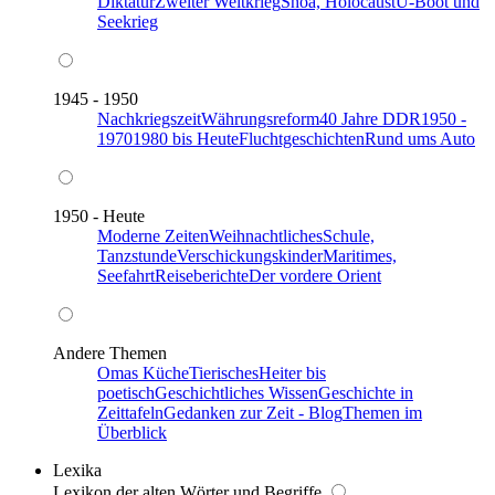
Diktatur
Zweiter Weltkrieg
Shoa, Holocaust
U-Boot und
Seekrieg
1945 - 1950
Nachkriegszeit
Währungsreform
40 Jahre DDR
1950 -
1970
1980 bis Heute
Fluchtgeschichten
Rund ums Auto
1950 - Heute
Moderne Zeiten
Weihnachtliches
Schule,
Tanzstunde
Verschickungskinder
Maritimes,
Seefahrt
Reiseberichte
Der vordere Orient
Andere Themen
Omas Küche
Tierisches
Heiter bis
poetisch
Geschichtliches Wissen
Geschichte in
Zeittafeln
Gedanken zur Zeit - Blog
Themen im
Überblick
Lexika
Lexikon der alten Wörter und Begriffe