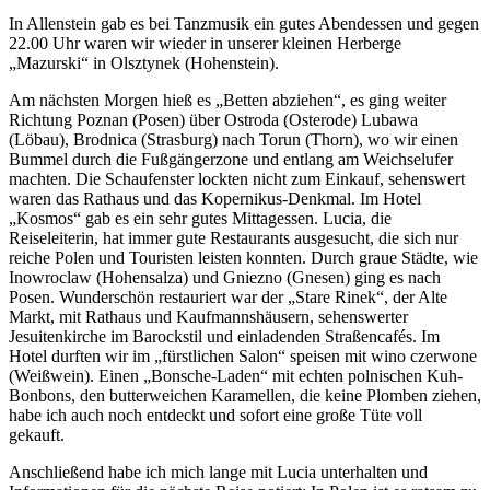
In Allenstein gab es bei Tanzmusik ein gutes Abendessen und gegen
22.00 Uhr waren wir wieder in unserer kleinen Herberge
Mazurski
in Olsztynek (Hohenstein).
Am nächsten Morgen hieß es
Betten abziehen
, es ging weiter
Richtung Poznan (Posen) über Ostroda (Osterode) Lubawa
(Löbau), Brodnica (Strasburg) nach Torun (Thorn), wo wir einen
Bummel durch die Fußgängerzone und entlang am Weichselufer
machten. Die Schaufenster lockten nicht zum Einkauf, sehenswert
waren das Rathaus und das Kopernikus-Denkmal. Im Hotel
Kosmos
gab es ein sehr gutes Mittagessen. Lucia, die
Reiseleiterin, hat immer gute Restaurants ausgesucht, die sich nur
reiche Polen und Touristen leisten konnten. Durch graue Städte, wie
Inowroclaw (Hohensalza) und Gniezno (Gnesen) ging es nach
Posen. Wunderschön restauriert war der
Stare Rinek
, der Alte
Markt, mit Rathaus und Kaufmannshäusern, sehenswerter
Jesuitenkirche im Barockstil und einladenden Straßencafés. Im
Hotel durften wir im
fürstlichen Salon
speisen mit wino czerwone
(Weißwein). Einen
Bonsche-Laden
mit echten polnischen Kuh-
Bonbons, den butterweichen Karamellen, die keine Plomben ziehen,
habe ich auch noch entdeckt und sofort eine große Tüte voll
gekauft.
Anschließend habe ich mich lange mit Lucia unterhalten und