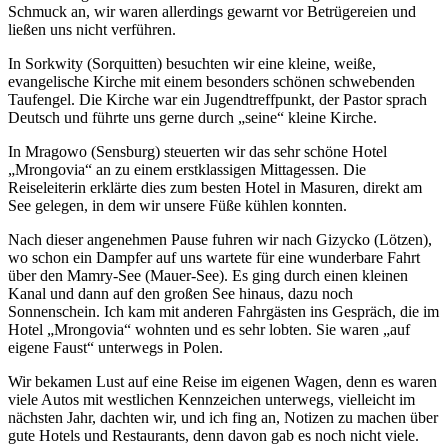
Schmuck an, wir waren allerdings gewarnt vor Betrügereien und
ließen uns nicht verführen.
In Sorkwity (Sorquitten) besuchten wir eine kleine, weiße,
evangelische Kirche mit einem besonders schönen schwebenden
Taufengel. Die Kirche war ein Jugendtreffpunkt, der Pastor sprach
Deutsch und führte uns gerne durch
seine
kleine Kirche.
In Mragowo (Sensburg) steuerten wir das sehr schöne Hotel
Mrongovia
an zu einem erstklassigen Mittagessen. Die
Reiseleiterin erklärte dies zum besten Hotel in Masuren, direkt am
See gelegen, in dem wir unsere Füße kühlen konnten.
Nach dieser angenehmen Pause fuhren wir nach Gizycko (Lötzen),
wo schon ein Dampfer auf uns wartete für eine wunderbare Fahrt
über den Mamry-See (Mauer-See). Es ging durch einen kleinen
Kanal und dann auf den großen See hinaus, dazu noch
Sonnenschein. Ich kam mit anderen Fahrgästen ins Gespräch, die im
Hotel
Mrongovia
wohnten und es sehr lobten. Sie waren
auf
eigene Faust
unterwegs in Polen.
Wir bekamen Lust auf eine Reise im eigenen Wagen, denn es waren
viele Autos mit westlichen Kennzeichen unterwegs, vielleicht im
nächsten Jahr, dachten wir, und ich fing an, Notizen zu machen über
gute Hotels und Restaurants, denn davon gab es noch nicht viele.