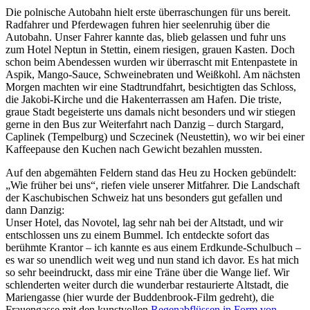
Die polnische Autobahn hielt erste überraschungen für uns bereit.
Radfahrer und Pferdewagen fuhren hier seelenruhig über die
Autobahn. Unser Fahrer kannte das, blieb gelassen und fuhr uns
zum Hotel Neptun in Stettin, einem riesigen, grauen Kasten. Doch
schon beim Abendessen wurden wir überrascht mit Entenpastete in
Aspik, Mango-Sauce, Schweinebraten und Weißkohl. Am nächsten
Morgen machten wir eine Stadtrundfahrt, besichtigten das Schloss,
die Jakobi-Kirche und die Hakenterrassen am Hafen. Die triste,
graue Stadt begeisterte uns damals nicht besonders und wir stiegen
gerne in den Bus zur Weiterfahrt nach Danzig – durch Stargard,
Caplinek (Tempelburg) und Sczecinek (Neustettin), wo wir bei einer
Kaffeepause den Kuchen nach Gewicht bezahlen mussten.
Auf den abgemähten Feldern stand das Heu zu Hocken gebündelt:
Wie früher bei uns
, riefen viele unserer Mitfahrer. Die Landschaft
der Kaschubischen Schweiz hat uns besonders gut gefallen und
dann Danzig:
Unser Hotel, das Novotel, lag sehr nah bei der Altstadt, und wir
entschlossen uns zu einem Bummel. Ich entdeckte sofort das
berühmte Krantor – ich kannte es aus einem Erdkunde-Schulbuch –
es war so unendlich weit weg und nun stand ich davor. Es hat mich
so sehr beeindruckt, dass mir eine Träne über die Wange lief. Wir
schlenderten weiter durch die wunderbar restaurierte Altstadt, die
Mariengasse (hier wurde der Buddenbrook-Film gedreht), die
Frauengasse mit den kunstvollen
Regenabflüssen in Form von