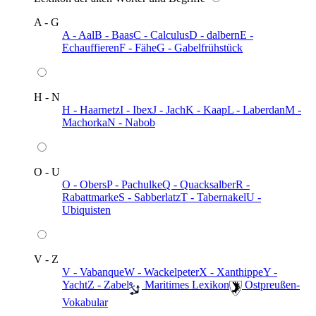
A - G
A - Aal
B - Baas
C - Calculus
D - dalbern
E -
Echauffieren
F - Fähe
G - Gabelfrühstück
H - N
H - Haarnetz
I - Ibex
J - Jach
K - Kaap
L - Laberdan
M -
Machorka
N - Nabob
O - U
O - Obers
P - Pachulke
Q - Quacksalber
R -
Rabattmarke
S - Sabberlatz
T - Tabernakel
U -
Ubiquisten
V - Z
V - Vabanque
W - Wackelpeter
X - Xanthippe
Y -
Yacht
Z - Zabel
️ Maritimes Lexikon
️ Ostpreußen-
Vokabular