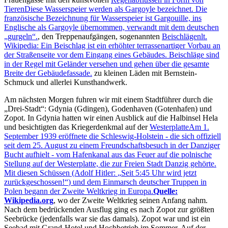
Tieren
Diese Wasserspeier werden als Gargoyle bezeichnet. Die
französische Bezeichnung für Wasserspeier ist Gargouille, ins
Englische als Gargoyle übernommen, verwandt mit dem deutschen
gurgeln
.
, den Treppenaufgängen, sogenannten
Beischlägen
lt.
Wikipedia: Ein Beischlag ist ein erhöhter terrassenartiger Vorbau an
der Straßenseite vor dem Eingang eines Gebäudes. Beischläge sind
in der Regel mit Geländer versehen und gehen über die gesamte
Breite der Gebäudefassade.
zu kleinen Läden mit Bernstein-
Schmuck und allerlei Kunsthandwerk.
Am nächsten Morgen fuhren wir mit einem Stadtführer durch die
Drei-Stadt
: Gdynia (Gdingen), Godenhaven (Gotenhafen) und
Zopot. In Gdynia hatten wir einen Ausblick auf die Halbinsel Hela
und besichtigten das Kriegerdenkmal auf der
Westerplatte
Am 1.
September 1939 eröffnete die Schleswig-Holstein - die sich offiziell
seit dem 25. August zu einem Freund­schafts­besuch in der Danziger
Bucht aufhielt - vom Hafenkanal aus das Feuer auf die polnische
Stellung auf der Westerplatte, die zur Freien Stadt Danzig gehörte.
Mit diesen Schüssen (Adolf Hitler:
Seit 5:45 Uhr wird jetzt
zurückgeschossen!
) und dem Einmarsch deutscher Truppen in
Polen begann der Zweite Weltkrieg in Europa.
Quelle:
Wikipedia.org
, wo der Zweite Weltkrieg seinen Anfang nahm.
Nach dem bedrückenden Ausflug ging es nach Zopot zur größten
Seebrücke (jedenfalls war sie das damals). Zopot war und ist ein
Seebad mit Grand-Hotel und Hochbetrieb im Sommer. Auf der