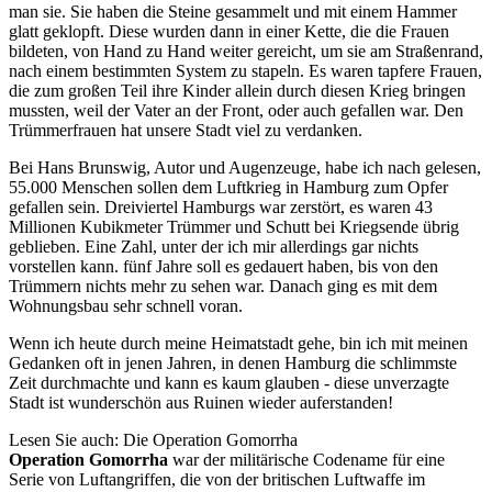
man sie. Sie haben die Steine gesammelt und mit einem Hammer
glatt geklopft. Diese wurden dann in einer Kette, die die Frauen
bildeten, von Hand zu Hand weiter gereicht, um sie am Straßenrand,
nach einem bestimmten System zu stapeln. Es waren tapfere Frauen,
die zum großen Teil ihre Kinder allein durch diesen Krieg bringen
mussten, weil der Vater an der Front, oder auch gefallen war. Den
Trümmerfrauen hat unsere Stadt viel zu verdanken.
Bei Hans Brunswig, Autor und Augenzeuge, habe ich nach gelesen,
55.000 Menschen sollen dem Luftkrieg in Hamburg zum Opfer
gefallen sein. Dreiviertel Hamburgs war zerstört, es waren 43
Millionen Kubikmeter Trümmer und Schutt bei Kriegsende übrig
geblieben. Eine Zahl, unter der ich mir allerdings gar nichts
vorstellen kann. fünf Jahre soll es gedauert haben, bis von den
Trümmern nichts mehr zu sehen war. Danach ging es mit dem
Wohnungsbau sehr schnell voran.
Wenn ich heute durch meine Heimatstadt gehe, bin ich mit meinen
Gedanken oft in jenen Jahren, in denen Hamburg die schlimmste
Zeit durchmachte und kann es kaum glauben - diese unverzagte
Stadt ist wunderschön aus Ruinen wieder auferstanden!
Lesen Sie auch: Die Operation Gomorrha
Operation Gomorrha
war der militärische Codename für eine
Serie von Luftangriffen, die von der britischen Luftwaffe im