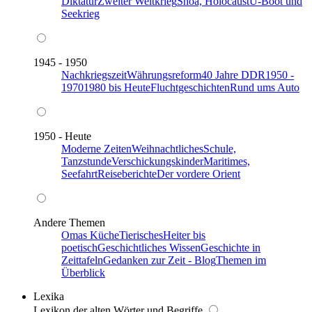
Diktatur
Zweiter Weltkrieg
Shoa, Holocaust
U-Boot und
Seekrieg
1945 - 1950
Nachkriegszeit
Währungsreform
40 Jahre DDR
1950 -
1970
1980 bis Heute
Fluchtgeschichten
Rund ums Auto
1950 - Heute
Moderne Zeiten
Weihnachtliches
Schule,
Tanzstunde
Verschickungskinder
Maritimes,
Seefahrt
Reiseberichte
Der vordere Orient
Andere Themen
Omas Küche
Tierisches
Heiter bis
poetisch
Geschichtliches Wissen
Geschichte in
Zeittafeln
Gedanken zur Zeit - Blog
Themen im
Überblick
Lexika
Lexikon der alten Wörter und Begriffe