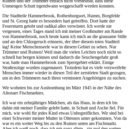
Ruinen und der Trümmer einfach nicht vorstellbar, dass diese
Unmengen Schutt irgendwann weggeschafft werden konnten.
Die Stadtteile Hammerbrook, Rothenburgsort, Hamm, Borgfelde
und St. Georg hatte es besonders hart getroffen. Dort hatte der
Feuersturm getobt und radikal alles verwüstet. Ich werde nie
vergessen, eines Tages stand ich mit meiner Großmutter am Rande
von Hammerbrook, noch heute kann ich mich an die grausame Stille
und an den Chlorgeruch erinnern, der über diesem toten Stadtteil
lag! Keine Menschenseele war in diesem Gebiet zu sehen. Nur
Trümmer und Ruinen! Weil man die vielen Leichen noch nicht so
schnell hat bergen können und dadurch die Seuchengefahr groß
war, hatte man Hammerbrook zum Sperrgebiet erklärt. Einige
Straßenzüge wurden zugemauert. Trotzdem hat es viele verzweifelte
Menschen immer wieder in diesen Teil der zerstörten Stadt gezogen,
um in den Trümmern nach ihren vermissten Angehörigen zu suchen.
Wir wohnten bis zur Ausbombung im März 1945 in der Nähe des
Altonaer Fischmarktes.
Ich war ein zehnjähriges Mädchen, als das Haus, in dem ich bis
dahin mit meiner Familie gelebt hatte, in Schutt und Asche fiel. Für
mich, wie wohl für jedes Kind etwas Unbegreifliches. Wir sind bei
einer Schwester meiner Mutter in Ottensen unter gekommen. Von da
war es ein weiter Weg bis zu den Ruinen unten am Fischmarkt.
Aber ich weiß noch, dass ich mir ganz allein, -zig mal den weiten