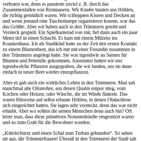
verboten war, denn es passierte zuviel z. B. durch das
Zusammenfallen von Restmauern. Wir Kinder bauten uns Höhlen,
die richtig gemütlich waren. Wir schleppten Kissen und Decken an
und wenn jemand eine Taschenlampe organisieren konnte, war das
das Größte. Aber wir haben auch in den Trümmern getobt und
Versteck gespielt. Ein Spielkamerad von mir, fiel dann auch ein paar
Meter tief in einen Schacht. Er kam mit einem Milzriss ins
Krankenhaus. Ich als Stadtkind hatte zu der Zeit den ersten Kontakt
zu einem Blumenbeet, das ich mir mit einer Freundin zusammen in
den Trümmern angelegt hatte. Sie war irgendwie an Samen für
Blumen und Petersilie gekommen. Ansonsten hatten wir uns
irgendwelche Pflanzen ausgegraben, die wir fanden, um sie dann
einfach in unser Beet wieder einzupflanzen.
Aber es gab auch ein wirkliches Leben in den Trümmern. Man sah
manchmal alte Ofenrohre, aus denen Qualm empor stieg, vom
Kochen oder Heizen, oder Wäsche, die im Winde flatterte. Das
waren Hinweise auf selbst erbaute Höhlen, in denen Obdachlose
sich eingerichtet hatten. Sie lagen sehr versteckt, denn das war nicht
erlaubt. Aber wo sollten die armen Menschen denn auch hin? Oft
hörte man, dass diese primitiven Notunterkünfte eingestürzt waren
und so zum Grab für die Bewohner wurden.
Kittelschürze und einen Schal zum Turban gebunden
. So sahen
sie aus, die Trümmerfrauen! Überall in den Trümmern der Stadt sah