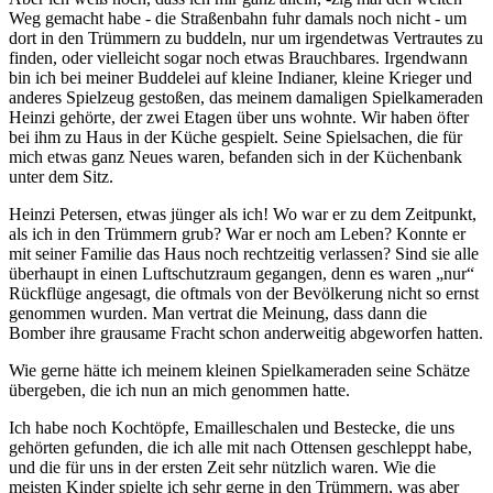
Weg gemacht habe - die Straßenbahn fuhr damals noch nicht - um
dort in den Trümmern zu buddeln, nur um irgendetwas Vertrautes zu
finden, oder vielleicht sogar noch etwas Brauchbares. Irgendwann
bin ich bei meiner Buddelei auf kleine Indianer, kleine Krieger und
anderes Spielzeug gestoßen, das meinem damaligen Spielkameraden
Heinzi gehörte, der zwei Etagen über uns wohnte. Wir haben öfter
bei ihm zu Haus in der Küche gespielt. Seine Spielsachen, die für
mich etwas ganz Neues waren, befanden sich in der Küchenbank
unter dem Sitz.
Heinzi Petersen, etwas jünger als ich! Wo war er zu dem Zeitpunkt,
als ich in den Trümmern grub? War er noch am Leben? Konnte er
mit seiner Familie das Haus noch rechtzeitig verlassen? Sind sie alle
überhaupt in einen Luftschutzraum gegangen, denn es waren
nur
Rückflüge angesagt, die oftmals von der Bevölkerung nicht so ernst
genommen wurden. Man vertrat die Meinung, dass dann die
Bomber ihre grausame Fracht schon anderweitig abgeworfen hatten.
Wie gerne hätte ich meinem kleinen Spielkameraden seine Schätze
übergeben, die ich nun an mich genommen hatte.
Ich habe noch Kochtöpfe, Emailleschalen und Bestecke, die uns
gehörten gefunden, die ich alle mit nach Ottensen geschleppt habe,
und die für uns in der ersten Zeit sehr nützlich waren. Wie die
meisten Kinder spielte ich sehr gerne in den Trümmern, was aber