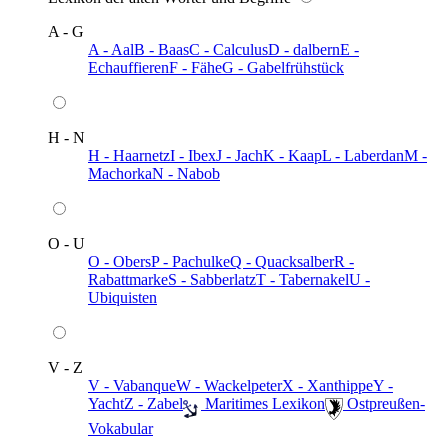
A - G
A - Aal
B - Baas
C - Calculus
D - dalbern
E -
Echauffieren
F - Fähe
G - Gabelfrühstück
H - N
H - Haarnetz
I - Ibex
J - Jach
K - Kaap
L - Laberdan
M -
Machorka
N - Nabob
O - U
O - Obers
P - Pachulke
Q - Quacksalber
R -
Rabattmarke
S - Sabberlatz
T - Tabernakel
U -
Ubiquisten
V - Z
V - Vabanque
W - Wackelpeter
X - Xanthippe
Y -
Yacht
Z - Zabel
️ Maritimes Lexikon
️ Ostpreußen-
Vokabular