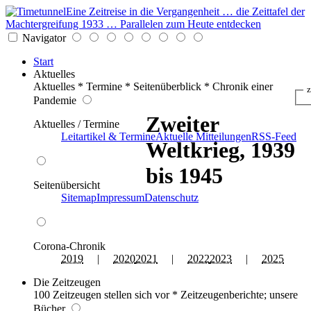
Eine Zeitreise in die Vergangenheit … die Zeittafel der
Machtergreifung 1933 … Parallelen zum Heute entdecken
Navigator
Start
Aktuelles
Aktuelles * Termine * Seitenüberblick * Chronik einer
z
Pandemie
Zweiter
Aktuelles / Termine
Leitartikel & Termine
Aktuelle Mitteilungen
RSS-Feed
Weltkrieg, 1939
bis 1945
Seitenübersicht
Sitemap
Impressum
Datenschutz
Corona-Chronik
2019
|
2020
2021
|
2022
2023
|
2025
Die Zeitzeugen
100 Zeitzeugen stellen sich vor * Zeitzeugenberichte; unsere
Bücher