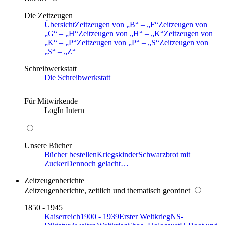
Die Zeitzeugen
Übersicht
Zeitzeugen von
B
–
F
Zeitzeugen von
G
–
H
Zeitzeugen von
H
–
K
Zeitzeugen von
K
–
P
Zeitzeugen von
P
–
S
Zeitzeugen von
S
–
Z
Schreibwerkstatt
Die Schreibwerkstatt
Für Mitwirkende
LogIn Intern
Unsere Bücher
Bücher bestellen
Kriegskinder
Schwarzbrot mit
Zucker
Dennoch gelacht…
Zeitzeugenberichte
Zeitzeugenberichte, zeitlich und thematisch geordnet
1850 - 1945
Kaiserreich
1900 - 1939
Erster Weltkrieg
NS-