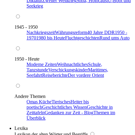
Diktatur
Zweiter Weltkrieg
Shoa, Holocaust
U-Boot und
Seekrieg
1945 - 1950
Nachkriegszeit
Währungsreform
40 Jahre DDR
1950 -
1970
1980 bis Heute
Fluchtgeschichten
Rund ums Auto
1950 - Heute
Moderne Zeiten
Weihnachtliches
Schule,
Tanzstunde
Verschickungskinder
Maritimes,
Seefahrt
Reiseberichte
Der vordere Orient
Andere Themen
Omas Küche
Tierisches
Heiter bis
poetisch
Geschichtliches Wissen
Geschichte in
Zeittafeln
Gedanken zur Zeit - Blog
Themen im
Überblick
Lexika
Lexikon der alten Wörter und Begriffe