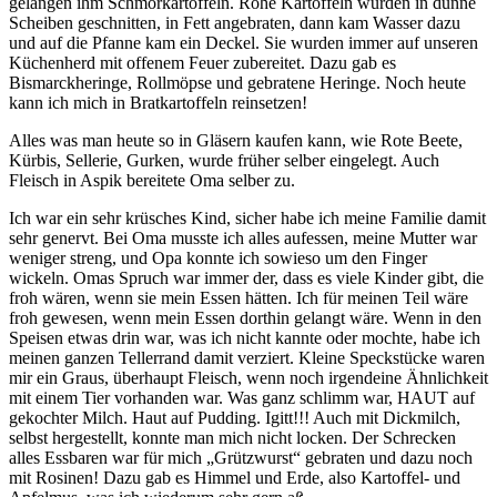
gelangen ihm Schmorkartoffeln. Rohe Kartoffeln wurden in dünne
Scheiben geschnitten, in Fett angebraten, dann kam Wasser dazu
und auf die Pfanne kam ein Deckel. Sie wurden immer auf unseren
Küchenherd mit offenem Feuer zubereitet. Dazu gab es
Bismarckheringe, Rollmöpse und gebratene Heringe. Noch heute
kann ich mich in Bratkartoffeln reinsetzen!
Alles was man heute so in Gläsern kaufen kann, wie Rote Beete,
Kürbis, Sellerie, Gurken, wurde früher selber eingelegt. Auch
Fleisch in Aspik bereitete Oma selber zu.
Ich war ein sehr krüsches Kind, sicher habe ich meine Familie damit
sehr genervt. Bei Oma musste ich alles aufessen, meine Mutter war
weniger streng, und Opa konnte ich sowieso um den Finger
wickeln. Omas Spruch war immer der, dass es viele Kinder gibt, die
froh wären, wenn sie mein Essen hätten. Ich für meinen Teil wäre
froh gewesen, wenn mein Essen dorthin gelangt wäre. Wenn in den
Speisen etwas drin war, was ich nicht kannte oder mochte, habe ich
meinen ganzen Tellerrand damit verziert. Kleine Speckstücke waren
mir ein Graus, überhaupt Fleisch, wenn noch irgendeine Ähnlichkeit
mit einem Tier vorhanden war. Was ganz schlimm war, HAUT auf
gekochter Milch. Haut auf Pudding. Igitt!!! Auch mit Dickmilch,
selbst hergestellt, konnte man mich nicht locken. Der Schrecken
alles Essbaren war für mich
Grützwurst
gebraten und dazu noch
mit Rosinen! Dazu gab es Himmel und Erde, also Kartoffel- und