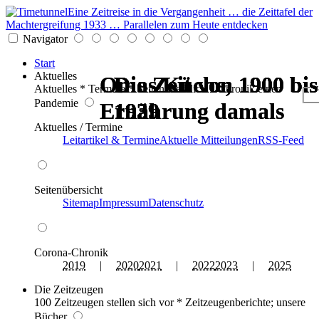
Eine Zeitreise in die Vergangenheit … die Zeittafel der
Machtergreifung 1933 … Parallelen zum Heute entdecken
Navigator
Start
Aktuelles
Omas Küche,
Omas Küche,
Die Zeit von 1900 bis
Die Zeit von 1900 bis
Die Zeit von 1900 bis
Die Zeit von 1900 bis
z
Aktuelles * Termine * Seitenüberblick * Chronik einer
Pandemie
Ernährung damals
Ernährung damals
1939
1939
1939
1939
Aktuelles / Termine
Leitartikel & Termine
Aktuelle Mitteilungen
RSS-Feed
Seitenübersicht
Sitemap
Impressum
Datenschutz
Corona-Chronik
2019
|
2020
2021
|
2022
2023
|
2025
Die Zeitzeugen
100 Zeitzeugen stellen sich vor * Zeitzeugenberichte; unsere
Bücher