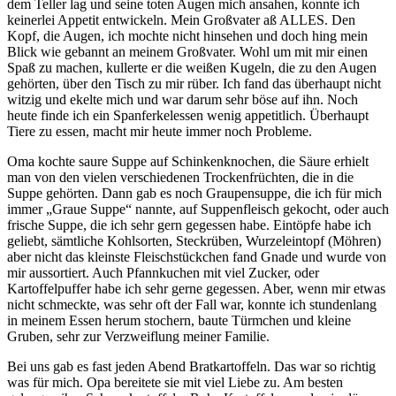
dem Teller lag und seine toten Augen mich ansahen, konnte ich
keinerlei Appetit entwickeln. Mein Großvater aß ALLES. Den
Kopf, die Augen, ich mochte nicht hinsehen und doch hing mein
Blick wie gebannt an meinem Großvater. Wohl um mit mir einen
Spaß zu machen, kullerte er die weißen Kugeln, die zu den Augen
gehörten, über den Tisch zu mir rüber. Ich fand das überhaupt nicht
witzig und ekelte mich und war darum sehr böse auf ihn. Noch
heute finde ich ein Spanferkelessen wenig appetitlich. Überhaupt
Tiere zu essen, macht mir heute immer noch Probleme.
Oma kochte saure Suppe auf Schinkenknochen, die Säure erhielt
man von den vielen verschiedenen Trockenfrüchten, die in die
Suppe gehörten. Dann gab es noch Graupensuppe, die ich für mich
immer
Graue Suppe
nannte, auf Suppenfleisch gekocht, oder auch
frische Suppe, die ich sehr gern gegessen habe. Eintöpfe habe ich
geliebt, sämtliche Kohlsorten, Steckrüben, Wurzeleintopf (Möhren)
aber nicht das kleinste Fleischstückchen fand Gnade und wurde von
mir aussortiert. Auch Pfannkuchen mit viel Zucker, oder
Kartoffelpuffer habe ich sehr gerne gegessen. Aber, wenn mir etwas
nicht schmeckte, was sehr oft der Fall war, konnte ich stundenlang
in meinem Essen herum stochern, baute Türmchen und kleine
Gruben, sehr zur Verzweiflung meiner Familie.
Bei uns gab es fast jeden Abend Bratkartoffeln. Das war so richtig
was für mich. Opa bereitete sie mit viel Liebe zu. Am besten