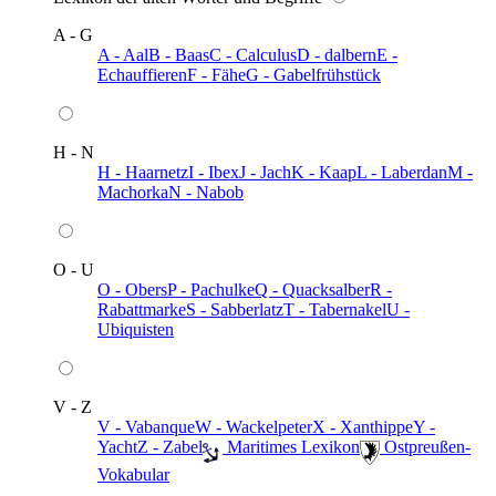
A - G
A - Aal
B - Baas
C - Calculus
D - dalbern
E -
Echauffieren
F - Fähe
G - Gabelfrühstück
H - N
H - Haarnetz
I - Ibex
J - Jach
K - Kaap
L - Laberdan
M -
Machorka
N - Nabob
O - U
O - Obers
P - Pachulke
Q - Quacksalber
R -
Rabattmarke
S - Sabberlatz
T - Tabernakel
U -
Ubiquisten
V - Z
V - Vabanque
W - Wackelpeter
X - Xanthippe
Y -
Yacht
Z - Zabel
️ Maritimes Lexikon
️ Ostpreußen-
Vokabular