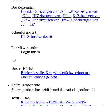
Die Zeitzeugen
Übersicht
Zeitzeugen von
B
–
F
Zeitzeugen von
G
–
H
Zeitzeugen von
H
–
K
Zeitzeugen von
K
–
P
Zeitzeugen von
P
–
S
Zeitzeugen von
S
–
Z
Schreibwerkstatt
Die Schreibwerkstatt
Für Mitwirkende
LogIn Intern
Unsere Bücher
Bücher bestellen
Kriegskinder
Schwarzbrot mit
Zucker
Dennoch gelacht…
Zeitzeugenberichte
Zeitzeugenberichte, zeitlich und thematisch geordnet
1850 - 1945
Kaiserreich
1900 - 1939
Erster Weltkrieg
NS-