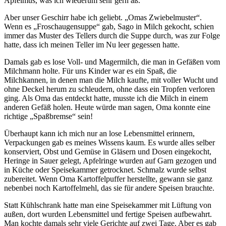
Apfelmus, was ich wiederum sehr gern aß.
Aber unser Geschirr habe ich geliebt.
Omas Zwiebelmuster
.
Wenn es
Froschaugensuppe
gab, Sago in Milch gekocht, schien
immer das Muster des Tellers durch die Suppe durch, was zur Folge
hatte, dass ich meinen Teller im Nu leer gegessen hatte.
Damals gab es lose Voll- und Magermilch, die man in Gefäßen vom
Milchmann holte. Für uns Kinder war es ein Spaß, die
Milchkannen, in denen man die Milch kaufte, mit voller Wucht und
ohne Deckel herum zu schleudern, ohne dass ein Tropfen verloren
ging. Als Oma das entdeckt hatte, musste ich die Milch in einem
anderen Gefäß holen. Heute würde man sagen, Oma konnte eine
richtige
Spaßbremse
sein!
Überhaupt kann ich mich nur an lose Lebensmittel erinnern,
Verpackungen gab es meines Wissens kaum. Es wurde alles selber
konserviert, Obst und Gemüse in Gläsern und Dosen eingekocht,
Heringe in Sauer gelegt, Apfelringe wurden auf Garn gezogen und
in Küche oder Speisekammer getrocknet. Schmalz wurde selbst
zubereitet. Wenn Oma Kartoffelpuffer herstellte, gewann sie ganz
nebenbei noch Kartoffelmehl, das sie für andere Speisen brauchte.
Statt Kühlschrank hatte man eine Speisekammer mit Lüftung von
außen, dort wurden Lebensmittel und fertige Speisen aufbewahrt.
Man kochte damals sehr viele Gerichte auf zwei Tage. Aber es gab