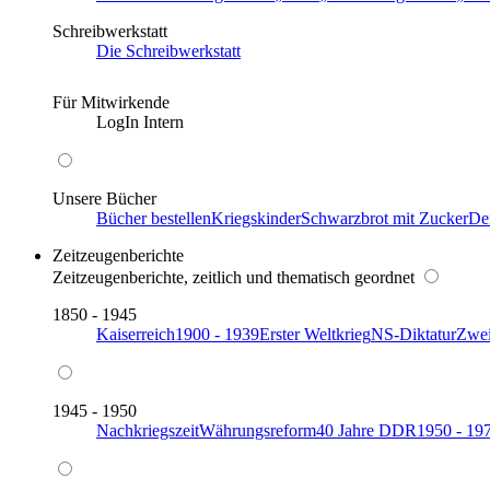
Schreibwerkstatt
Die Schreibwerkstatt
Für Mitwirkende
LogIn Intern
Unsere Bücher
Bücher bestellen
Kriegskinder
Schwarzbrot mit Zucker
De
Zeitzeugenberichte
Zeitzeugenberichte, zeitlich und thematisch geordnet
1850 - 1945
Kaiserreich
1900 - 1939
Erster Weltkrieg
NS-Diktatur
Zwei
1945 - 1950
Nachkriegszeit
Währungsreform
40 Jahre DDR
1950 - 19