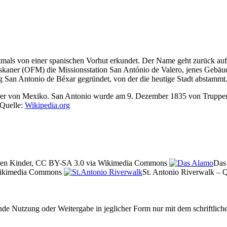
rstmals von einer spanischen Vorhut erkundet. Der Name geht zurück a
skaner (OFM) die Missionsstation San António de Valero, jenes Gebäud
g San Antonio de Béxar gegründet, von der die heutige Stadt abstammt
erer von Mexiko. San Antonio wurde am 9. Dezember 1835 von Truppen
Quelle:
Wikipedia.org
 Ken Kinder, CC BY-SA 3.0 via Wikimedia Commons
Das 
a Wikimedia Commons
St. Antonio Riverwalk –
e Nutzung oder Weitergabe in jeglicher Form nur mit dem schriftlich