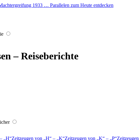
er Machtergreifung 1933 … Parallelen zum Heute entdecken
ie
sen – Reiseberichte
ücher
–
H
Zeitzeugen von
H
–
K
Zeitzeugen von
K
–
P
Zeitzeugen