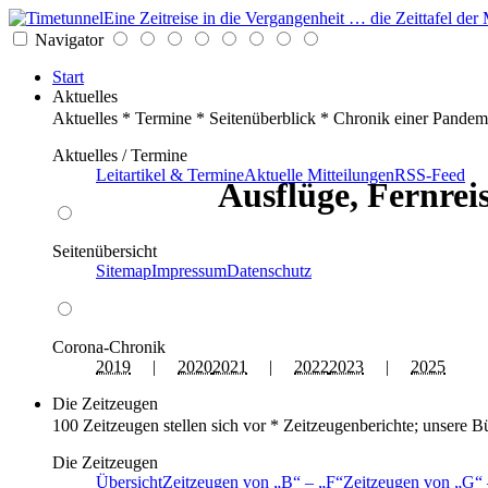
Eine Zeitreise in die Vergangenheit … die Zeittafel d
Navigator
Start
Aktuelles
Aktuelles * Termine * Seitenüberblick * Chronik einer Pandem
Aktuelles / Termine
Leitartikel & Termine
Aktuelle Mitteilungen
RSS-Feed
Ausflüge, Fernrei
Seitenübersicht
Sitemap
Impressum
Datenschutz
Corona-Chronik
2019
|
2020
2021
|
2022
2023
|
2025
Die Zeitzeugen
100 Zeitzeugen stellen sich vor * Zeitzeugenberichte; unsere B
Die Zeitzeugen
Übersicht
Zeitzeugen von
B
–
F
Zeitzeugen von
G