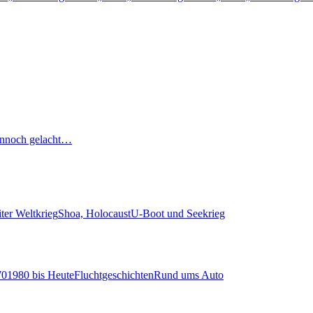
nnoch gelacht…
ter Weltkrieg
Shoa, Holocaust
U-Boot und Seekrieg
70
1980 bis Heute
Fluchtgeschichten
Rund ums Auto