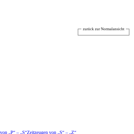
zurück zur Normalansicht
 von
P
–
S
Zeitzeugen von
S
–
Z