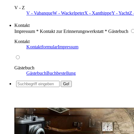
V - Z
V - Vabanque
W - Wackelpeter
X - Xanthippe
Y - Yacht
Z 
Kontakt
Impressum * Kontakt zur Erinnerungswerkstatt * Gästebuch
Kontakt
Kontaktformular
Impressum
Gästebuch
Gästebuch
Buchbestellung