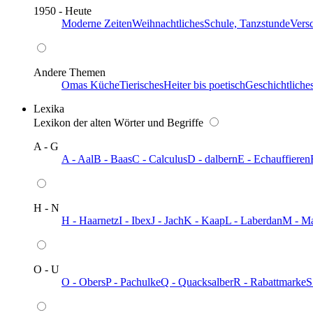
1950 - Heute
Moderne Zeiten
Weihnachtliches
Schule, Tanzstunde
Vers
Andere Themen
Omas Küche
Tierisches
Heiter bis poetisch
Geschichtliche
Lexika
Lexikon der alten Wörter und Begriffe
A - G
A - Aal
B - Baas
C - Calculus
D - dalbern
E - Echauffieren
H - N
H - Haarnetz
I - Ibex
J - Jach
K - Kaap
L - Laberdan
M - M
O - U
O - Obers
P - Pachulke
Q - Quacksalber
R - Rabattmarke
S