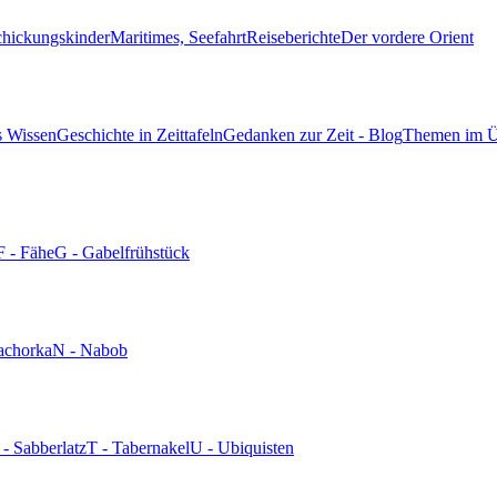
chickungskinder
Maritimes, Seefahrt
Reiseberichte
Der vordere Orient
s Wissen
Geschichte in Zeittafeln
Gedanken zur Zeit - Blog
Themen im Ü
F - Fähe
G - Gabelfrühstück
achorka
N - Nabob
 - Sabberlatz
T - Tabernakel
U - Ubiquisten