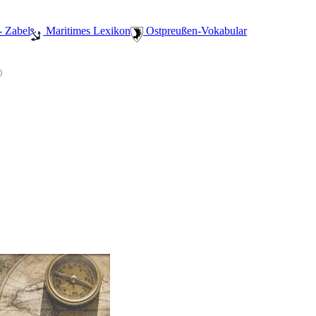
- Zabel
️ Maritimes Lexikon
️ Ostpreußen-Vokabular