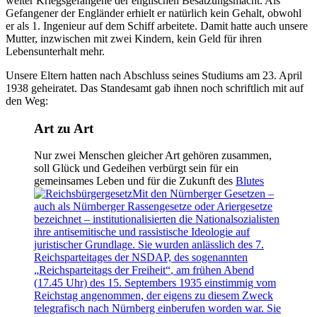
weiter Kriegsgefangene der englischen Besatzungsmacht. Als
Gefangener der Engländer erhielt er natürlich kein Gehalt, obwohl
er als 1. Ingenieur auf dem Schiff arbeitete. Damit hatte auch unsere
Mutter, inzwischen mit zwei Kindern, kein Geld für ihren
Lebensunterhalt mehr.
Unsere Eltern hatten nach Abschluss seines Studiums am 23. April
1938 geheiratet. Das Standesamt gab ihnen noch schriftlich mit auf
den Weg:
Art zu Art
Nur zwei Menschen gleicher Art gehören zusammen,
soll Glück und Gedeihen verbürgt sein für ein
gemeinsames Leben und für die Zukunft des
Blutes
Mit den Nürnberger Gesetzen –
auch als Nürnberger Rassengesetze oder Ariergesetze
bezeichnet – institutionalisierten die Nationalsozialisten
ihre antisemitische und rassistische Ideologie auf
juristischer Grundlage. Sie wurden anlässlich des 7.
Reichsparteitages der NSDAP, des sogenannten
Reichsparteitags der Freiheit
, am frühen Abend
(17.45 Uhr) des 15. Septembers 1935 einstimmig vom
Reichstag angenommen, der eigens zu diesem Zweck
telegrafisch nach Nürnberg einberufen worden war. Sie