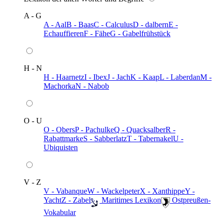
A - G
A - Aal
B - Baas
C - Calculus
D - dalbern
E -
Echauffieren
F - Fähe
G - Gabelfrühstück
H - N
H - Haarnetz
I - Ibex
J - Jach
K - Kaap
L - Laberdan
M -
Machorka
N - Nabob
O - U
O - Obers
P - Pachulke
Q - Quacksalber
R -
Rabattmarke
S - Sabberlatz
T - Tabernakel
U -
Ubiquisten
V - Z
V - Vabanque
W - Wackelpeter
X - Xanthippe
Y -
Yacht
Z - Zabel
️ Maritimes Lexikon
️ Ostpreußen-
Vokabular