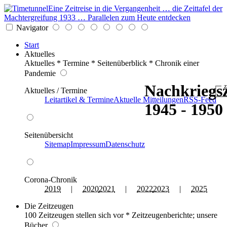
Eine Zeitreise in die Vergangenheit … die Zeittafel der
Machtergreifung 1933 … Parallelen zum Heute entdecken
Navigator
Start
Aktuelles
Aktuelles * Termine * Seitenüberblick * Chronik einer
Pandemie
Nachkriegsz
z
Aktuelles / Termine
Leitartikel & Termine
Aktuelle Mitteilungen
RSS-Feed
1945 - 1950
Seitenübersicht
Sitemap
Impressum
Datenschutz
Corona-Chronik
2019
|
2020
2021
|
2022
2023
|
2025
Die Zeitzeugen
100 Zeitzeugen stellen sich vor * Zeitzeugenberichte; unsere
Bücher