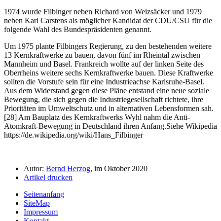
1974 wurde Filbinger neben Richard von Weizsäcker und 1979
neben Karl Carstens als möglicher Kandidat der CDU/CSU für die
folgende Wahl des Bundespräsidenten genannt.
Um 1975 plante Filbingers Regierung, zu den bestehenden weitere
13 Kernkraftwerke zu bauen, davon fünf im Rheintal zwischen
Mannheim und Basel. Frankreich wollte auf der linken Seite des
Oberrheins weitere sechs Kernkraftwerke bauen. Diese Kraftwerke
sollten die Vorstufe sein für eine Industrieachse Karlsruhe-Basel.
Aus dem Widerstand gegen diese Pläne entstand eine neue soziale
Bewegung, die sich gegen die Industriegesellschaft richtete, ihre
Prioritäten im Umweltschutz und in alternativen Lebensformen sah.
[28] Am Bauplatz des Kernkraftwerks Wyhl nahm die Anti-
Atomkraft-Bewegung in Deutschland ihren Anfang.
Siehe Wikipedia
https://de.wikipedia.org/wiki/Hans_Filbinger
Autor:
Bernd Herzog
, im Oktober 2020
Artikel drucken
Seitenanfang
SiteMap
Impressum
Kontakt