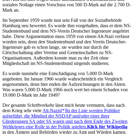
sozialen Notlage einen Vorschuss von 500 D-Mark auf die 2.700 D-
Mark an.
Im September 1959 wurde nun sein Fall von der Sozialbehörde
Hamburg neu bewertet. Es wurde ihm vorgehalten, dass er dem NS-
Studentenbund und dem NS-Verein Deutscher Ingenieure angehört
habe. Diese Argumentation muss 1959 von einem Alt-Nazi verfasst
worden sein, denn den Studentenbund und den Verein Deutscher-
Ingenieure gab es schon lange, sie wurden nur durch die
Gleichschaltung aller Vereine und Gemeinschaften zu NS-
Organisationen. Außerdem konnte man zu der Zeit ohne
Mitgliedschaft im NS-Studentenbund nirgends studieren.
Es wurde nunmehr eine Entschädigung von 5.000 D-Mark
angeboten. Im Januar 1966 wurde wahrscheinlich ein Vergleich
angenommen, denn hier enden die Aufzeichnungen in den Akten.
Was waren 5.000 D-Mark 1966 noch wert bei einem Schaden von
19.000 D-Mark im Jahr 1949?
Der gesamte Schriftverkehr lässt mich heute vermuten, dass nach
dem Krieg sehr viele
Alt-Nazis[*]
In der Liste werden Politiker
aufgeführt, die Mitglied der NSDAP und/oder einer ihrer
Gliederungen SA oder SS waren und nach dem Ende des Zweiten
Weltkrieges eine Rolle in der Politik spielten.
Klick für Wikipedia
in den Ämtern und Behörden wieder zu Amt und Würden kamen.