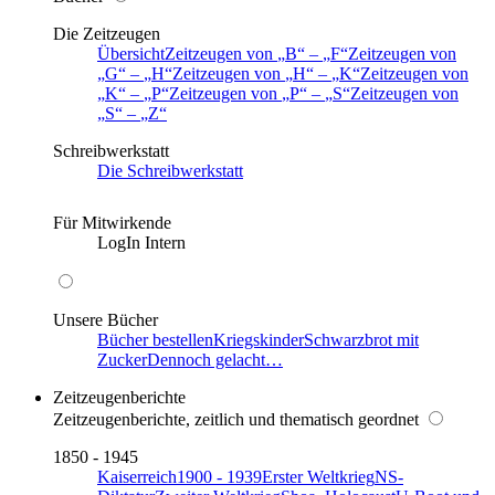
Die Zeitzeugen
Übersicht
Zeitzeugen von
B
–
F
Zeitzeugen von
G
–
H
Zeitzeugen von
H
–
K
Zeitzeugen von
K
–
P
Zeitzeugen von
P
–
S
Zeitzeugen von
S
–
Z
Schreibwerkstatt
Die Schreibwerkstatt
Für Mitwirkende
LogIn Intern
Unsere Bücher
Bücher bestellen
Kriegskinder
Schwarzbrot mit
Zucker
Dennoch gelacht…
Zeitzeugenberichte
Zeitzeugenberichte, zeitlich und thematisch geordnet
1850 - 1945
Kaiserreich
1900 - 1939
Erster Weltkrieg
NS-