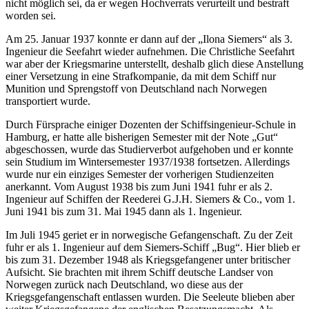
nicht möglich sei, da er wegen Hochverrats verurteilt und bestraft
worden sei.
Am 25. Januar 1937 konnte er dann auf der
Ilona Siemers
als 3.
Ingenieur die Seefahrt wieder aufnehmen. Die Christliche Seefahrt
war aber der Kriegsmarine unterstellt, deshalb glich diese Anstellung
einer Versetzung in eine Strafkompanie, da mit dem Schiff nur
Munition und Sprengstoff von Deutschland nach Norwegen
transportiert wurde.
Durch Fürsprache einiger Dozenten der Schiffsingenieur-Schule in
Hamburg, er hatte alle bisherigen Semester mit der Note
Gut
abgeschossen, wurde das Studierverbot aufgehoben und er konnte
sein Studium im Wintersemester 1937/1938 fortsetzen. Allerdings
wurde nur ein einziges Semester der vorherigen Studienzeiten
anerkannt. Vom August 1938 bis zum Juni 1941 fuhr er als 2.
Ingenieur auf Schiffen der Reederei G.J.H. Siemers & Co., vom 1.
Juni 1941 bis zum 31. Mai 1945 dann als 1. Ingenieur.
Im Juli 1945 geriet er in norwegische Gefangenschaft. Zu der Zeit
fuhr er als 1. Ingenieur auf dem Siemers-Schiff
Bug
. Hier blieb er
bis zum 31. Dezember 1948 als Kriegsgefangener unter britischer
Aufsicht. Sie brachten mit ihrem Schiff deutsche Landser von
Norwegen zurück nach Deutschland, wo diese aus der
Kriegsgefangenschaft entlassen wurden. Die Seeleute blieben aber