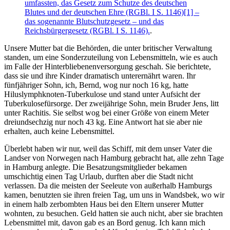
umfassten, das Gesetz zum Schutze des deutschen
Blutes und der deutschen Ehre (RGBl. I S. 1146)[1] –
das sogenannte Blutschutzgesetz – und das
Reichsbürgergesetz (RGBl. I S. 1146).
.
Unsere Mutter bat die Behörden, die unter britischer Verwaltung
standen, um eine Sonderzuteilung von Lebensmitteln, wie es auch
im Falle der Hinterbliebenenversorgung geschah. Sie berichtete,
dass sie und ihre Kinder dramatisch unterernährt waren. Ihr
fünfjähriger Sohn, ich, Bernd, wog nur noch 16 kg, hatte
Hiluslymphknoten-Tuberkulose und stand unter Aufsicht der
Tuberkulosefürsorge. Der zweijährige Sohn, mein Bruder Jens, litt
unter Rachitis. Sie selbst wog bei einer Größe von einem Meter
dreiundsechzig nur noch 43 kg. Eine Antwort hat sie aber nie
erhalten, auch keine Lebensmittel.
Überlebt haben wir nur, weil das Schiff, mit dem unser Vater die
Landser von Norwegen nach Hamburg gebracht hat, alle zehn Tage
in Hamburg anlegte. Die Besatzungsmitglieder bekamen
umschichtig einen Tag Urlaub, durften aber die Stadt nicht
verlassen. Da die meisten der Seeleute von außerhalb Hamburgs
kamen, benutzten sie ihren freien Tag, um uns in Wandsbek, wo wir
in einem halb zerbombten Haus bei den Eltern unserer Mutter
wohnten, zu besuchen. Geld hatten sie auch nicht, aber sie brachten
Lebensmittel mit, davon gab es an Bord genug. Ich kann mich