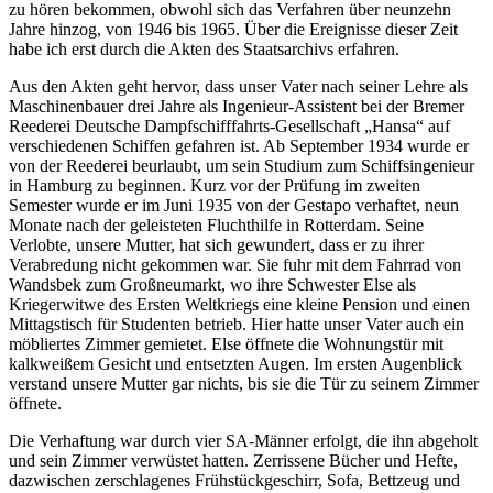
zu hören bekommen, obwohl sich das Verfahren über neunzehn
Jahre hinzog, von 1946 bis 1965. Über die Ereignisse dieser Zeit
habe ich erst durch die Akten des Staatsarchivs erfahren.
Aus den Akten geht hervor, dass unser Vater nach seiner Lehre als
Maschinenbauer drei Jahre als Ingenieur-Assistent bei der Bremer
Reederei Deutsche Dampfschifffahrts-Gesellschaft
Hansa
auf
verschiedenen Schiffen gefahren ist. Ab September 1934 wurde er
von der Reederei beurlaubt, um sein Studium zum Schiffsingenieur
in Hamburg zu beginnen. Kurz vor der Prüfung im zweiten
Semester wurde er im Juni 1935 von der Gestapo verhaftet, neun
Monate nach der geleisteten Fluchthilfe in Rotterdam. Seine
Verlobte, unsere Mutter, hat sich gewundert, dass er zu ihrer
Verabredung nicht gekommen war. Sie fuhr mit dem Fahrrad von
Wandsbek zum Großneumarkt, wo ihre Schwester Else als
Kriegerwitwe des Ersten Weltkriegs eine kleine Pension und einen
Mittagstisch für Studenten betrieb. Hier hatte unser Vater auch ein
möbliertes Zimmer gemietet. Else öffnete die Wohnungstür mit
kalkweißem Gesicht und entsetzten Augen. Im ersten Augenblick
verstand unsere Mutter gar nichts, bis sie die Tür zu seinem Zimmer
öffnete.
Die Verhaftung war durch vier SA-Männer erfolgt, die ihn abgeholt
und sein Zimmer verwüstet hatten. Zerrissene Bücher und Hefte,
dazwischen zerschlagenes Frühstückgeschirr, Sofa, Bettzeug und