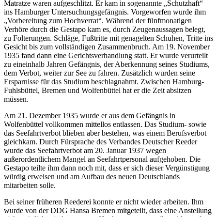
Matratze waren aufgeschlitzt. Er kam in sogenannte
Schutzhaft
ins Hamburger Untersuchungsgefängnis. Vorgeworfen wurde ihm
Vorbereitung zum Hochverrat
. Während der fünfmonatigen
Verhöre durch die Gestapo kam es, durch Zeugenaussagen belegt,
zu Folterungen. Schläge, Fußtritte mit genagelten Schuhen, Tritte ins
Gesicht bis zum vollständigen Zusammenbruch. Am 19. November
1935 fand dann eine Gerichtsverhandlung statt. Er wurde verurteilt
zu eineinhalb Jahren Gefängnis, der Aberkennung seines Studiums,
dem Verbot, weiter zur See zu fahren. Zusätzlich wurden seine
Ersparnisse für das Studium beschlagnahmt. Zwischen Hamburg-
Fuhlsbüttel, Bremen und Wolfenbüttel hat er die Zeit absitzen
müssen.
Am 21. Dezember 1935 wurde er aus dem Gefängnis in
Wolfenbüttel vollkommen mittellos entlassen. Das Studium- sowie
das Seefahrtverbot blieben aber bestehen, was einem Berufsverbot
gleichkam. Durch Fürsprache des Verbandes Deutscher Reeder
wurde das Seefahrtverbot am 20. Januar 1937 wegen
außerordentlichem Mangel an Seefahrtpersonal aufgehoben. Die
Gestapo teilte ihm dann noch mit, dass er sich dieser Vergünstigung
würdig erweisen und am Aufbau des neuen Deutschlands
mitarbeiten solle.
Bei seiner früheren Reederei konnte er nicht wieder arbeiten. Ihm
wurde von der DDG Hansa Bremen mitgeteilt, dass eine Anstellung