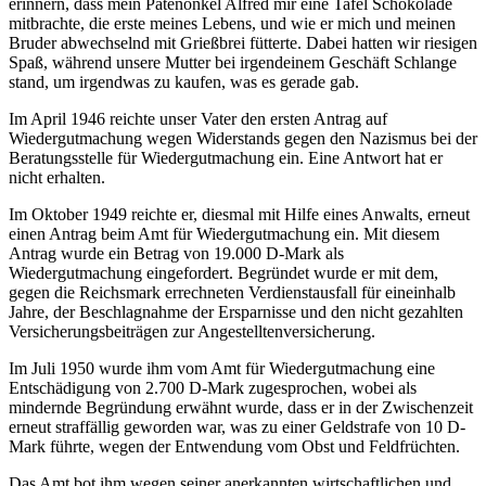
erinnern, dass mein Patenonkel Alfred mir eine Tafel Schokolade
mitbrachte, die erste meines Lebens, und wie er mich und meinen
Bruder abwechselnd mit Grießbrei fütterte. Dabei hatten wir riesigen
Spaß, während unsere Mutter bei irgendeinem Geschäft Schlange
stand, um irgendwas zu kaufen, was es gerade gab.
Im April 1946 reichte unser Vater den ersten Antrag auf
Wiedergutmachung wegen Widerstands gegen den Nazismus bei der
Beratungsstelle für Wiedergutmachung ein. Eine Antwort hat er
nicht erhalten.
Im Oktober 1949 reichte er, diesmal mit Hilfe eines Anwalts, erneut
einen Antrag beim Amt für Wiedergutmachung ein. Mit diesem
Antrag wurde ein Betrag von 19.000 D-Mark als
Wiedergutmachung eingefordert. Begründet wurde er mit dem,
gegen die Reichsmark errechneten Verdienstausfall für eineinhalb
Jahre, der Beschlagnahme der Ersparnisse und den nicht gezahlten
Versicherungsbeiträgen zur Angestelltenversicherung.
Im Juli 1950 wurde ihm vom Amt für Wiedergutmachung eine
Entschädigung von 2.700 D-Mark zugesprochen, wobei als
mindernde Begründung erwähnt wurde, dass er in der Zwischenzeit
erneut straffällig geworden war, was zu einer Geldstrafe von 10 D-
Mark führte, wegen der Entwendung vom Obst und Feldfrüchten.
Das Amt bot ihm wegen seiner anerkannten wirtschaftlichen und