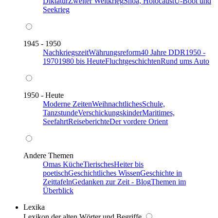
Diktatur
Zweiter Weltkrieg
Shoa, Holocaust
U-Boot und
Seekrieg
1945 - 1950
Nachkriegszeit
Währungsreform
40 Jahre DDR
1950 -
1970
1980 bis Heute
Fluchtgeschichten
Rund ums Auto
1950 - Heute
Moderne Zeiten
Weihnachtliches
Schule,
Tanzstunde
Verschickungskinder
Maritimes,
Seefahrt
Reiseberichte
Der vordere Orient
Andere Themen
Omas Küche
Tierisches
Heiter bis
poetisch
Geschichtliches Wissen
Geschichte in
Zeittafeln
Gedanken zur Zeit - Blog
Themen im
Überblick
Lexika
Lexikon der alten Wörter und Begriffe