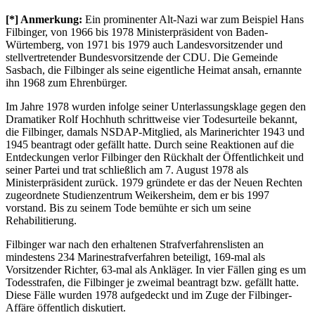
[*] Anmerkung:
Ein prominenter Alt-Nazi war zum Beispiel Hans
Filbinger, von 1966 bis 1978 Ministerpräsident von Baden-
Würtemberg, von 1971 bis 1979 auch Landesvorsitzender und
stellvertretender Bundesvorsitzende der CDU. Die Gemeinde
Sasbach, die Filbinger als seine eigentliche Heimat ansah, ernannte
ihn 1968 zum Ehrenbürger.
Im Jahre 1978 wurden infolge seiner Unterlassungsklage gegen den
Dramatiker Rolf Hochhuth schrittweise vier Todesurteile bekannt,
die Filbinger, damals NSDAP-Mitglied, als Marinerichter 1943 und
1945 beantragt oder gefällt hatte. Durch seine Reaktionen auf die
Entdeckungen verlor Filbinger den Rückhalt der Öffentlichkeit und
seiner Partei und trat schließlich am 7. August 1978 als
Ministerpräsident zurück. 1979 gründete er das der Neuen Rechten
zugeordnete Studienzentrum Weikersheim, dem er bis 1997
vorstand. Bis zu seinem Tode bemühte er sich um seine
Rehabilitierung.
Filbinger war nach den erhaltenen Strafverfahrenslisten an
mindestens 234 Marinestrafverfahren beteiligt, 169-mal als
Vorsitzender Richter, 63-mal als Ankläger. In vier Fällen ging es um
Todesstrafen, die Filbinger je zweimal beantragt bzw. gefällt hatte.
Diese Fälle wurden 1978 aufgedeckt und im Zuge der Filbinger-
Affäre öffentlich diskutiert.