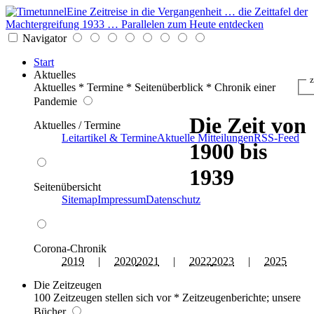
Eine Zeitreise in die Vergangenheit … die Zeittafel der
Machtergreifung 1933 … Parallelen zum Heute entdecken
Navigator
Start
Aktuelles
z
Aktuelles * Termine * Seitenüberblick * Chronik einer
Pandemie
Die Zeit von
Aktuelles / Termine
Leitartikel & Termine
Aktuelle Mitteilungen
RSS-Feed
1900 bis
1939
Seitenübersicht
Sitemap
Impressum
Datenschutz
Corona-Chronik
2019
|
2020
2021
|
2022
2023
|
2025
Die Zeitzeugen
100 Zeitzeugen stellen sich vor * Zeitzeugenberichte; unsere
Bücher