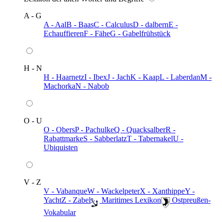
A - G
A - Aal
B - Baas
C - Calculus
D - dalbern
E -
Echauffieren
F - Fähe
G - Gabelfrühstück
H - N
H - Haarnetz
I - Ibex
J - Jach
K - Kaap
L - Laberdan
M -
Machorka
N - Nabob
O - U
O - Obers
P - Pachulke
Q - Quacksalber
R -
Rabattmarke
S - Sabberlatz
T - Tabernakel
U -
Ubiquisten
V - Z
V - Vabanque
W - Wackelpeter
X - Xanthippe
Y -
Yacht
Z - Zabel
️ Maritimes Lexikon
️ Ostpreußen-
Vokabular