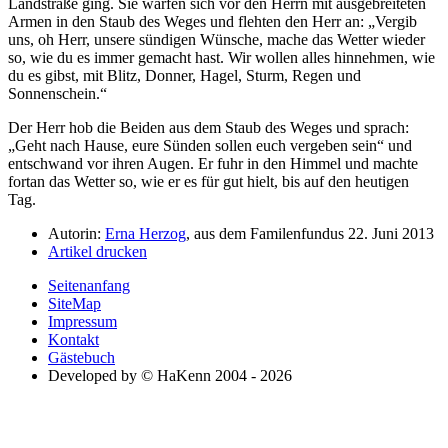
Landstraße ging. Sie warfen sich vor den Herrn mit ausgebreiteten
Armen in den Staub des Weges und flehten den Herr an:
Vergib
uns, oh Herr, unsere sündigen Wünsche, mache das Wetter wieder
so, wie du es immer gemacht hast. Wir wollen alles hinnehmen, wie
du es gibst, mit Blitz, Donner, Hagel, Sturm, Regen und
Sonnenschein.
Der Herr hob die Beiden aus dem Staub des Weges und sprach:
Geht nach Hause, eure Sünden sollen euch vergeben sein
und
entschwand vor ihren Augen. Er fuhr in den Himmel und machte
fortan das Wetter so, wie er es für gut hielt, bis auf den heutigen
Tag.
Autorin:
Erna Herzog
, aus dem Familenfundus 22. Juni 2013
Artikel drucken
Seitenanfang
SiteMap
Impressum
Kontakt
Gästebuch
Developed by © HaKenn 2004 - 2026