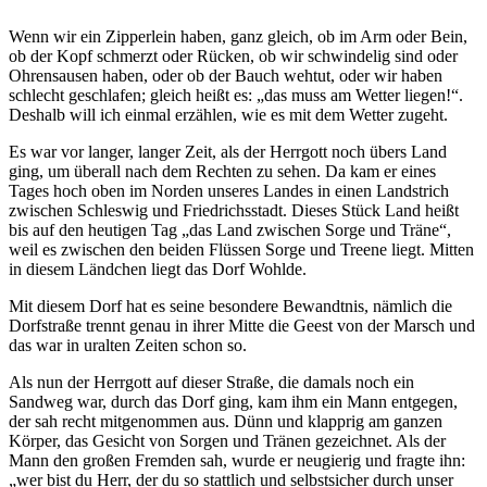
Wenn wir ein Zipperlein haben, ganz gleich, ob im Arm oder Bein,
ob der Kopf schmerzt oder Rücken, ob wir schwindelig sind oder
Ohrensausen haben, oder ob der Bauch wehtut, oder wir haben
schlecht geschlafen; gleich heißt es:
das muss am Wetter liegen!
.
Deshalb will ich einmal erzählen, wie es mit dem Wetter zugeht.
Es war vor langer, langer Zeit, als der Herrgott noch übers Land
ging, um überall nach dem Rechten zu sehen. Da kam er eines
Tages hoch oben im Norden unseres Landes in einen Landstrich
zwischen Schleswig und Friedrichsstadt. Dieses Stück Land heißt
bis auf den heutigen Tag
das Land zwischen Sorge und Träne
,
weil es zwischen den beiden Flüssen Sorge und Treene liegt. Mitten
in diesem Ländchen liegt das Dorf Wohlde.
Mit diesem Dorf hat es seine besondere Bewandtnis, nämlich die
Dorfstraße trennt genau in ihrer Mitte die Geest von der Marsch und
das war in uralten Zeiten schon so.
Als nun der Herrgott auf dieser Straße, die damals noch ein
Sandweg war, durch das Dorf ging, kam ihm ein Mann entgegen,
der sah recht mitgenommen aus. Dünn und klapprig am ganzen
Körper, das Gesicht von Sorgen und Tränen gezeichnet. Als der
Mann den großen Fremden sah, wurde er neugierig und fragte ihn:
wer bist du Herr, der du so stattlich und selbstsicher durch unser