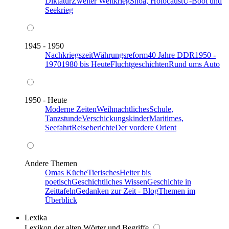
Diktatur
Zweiter Weltkrieg
Shoa, Holocaust
U-Boot und
Seekrieg
1945 - 1950
Nachkriegszeit
Währungsreform
40 Jahre DDR
1950 -
1970
1980 bis Heute
Fluchtgeschichten
Rund ums Auto
1950 - Heute
Moderne Zeiten
Weihnachtliches
Schule,
Tanzstunde
Verschickungskinder
Maritimes,
Seefahrt
Reiseberichte
Der vordere Orient
Andere Themen
Omas Küche
Tierisches
Heiter bis
poetisch
Geschichtliches Wissen
Geschichte in
Zeittafeln
Gedanken zur Zeit - Blog
Themen im
Überblick
Lexika
Lexikon der alten Wörter und Begriffe