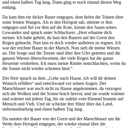
und einen halben Tag lang. Dann ging er noch einmal diesen Weg
entlang.
Da kam ihm ein dicker Bauer entgegen, dem liefen die Tränen über
seine feisten Wangen. Als er den Herrgott sah, stürmte er ihm
entgegen und fiel vor ihm auf die Knie, küsste den Saum seines
Gewandes und sprach unter Schluchzen:
Herr erbarme dich
meiner. Ich habe gehört, du hast den Bauern auf der Geest den
Regen gebracht. Nun lass es doch wieder aufhören zu regnen. Ich
war der reichste Bauer in der Marsch. Nun sieh dir meine Wiesen
an. Die Sorge und die Treene sind über ihre Ufer getreten und die
ganzen Wiesen überschwemmt, der viele Regen hat die ganze
Heuernte verdorben. Ich muss meine Rinder notschlachten, wenn du
die Sonne nicht wieder scheinen lässt.
Der Herr sprach zu ihm:
Gehe nach Hause, ich will dir deinen
Wunsch erfüllen
und entschwand vor seinen Augen. Der
Marschbauer war noch nicht zu Hause angekommen, da verzogen
sich die Wolken und die Sonne brach hervor, und sie wurde wärmer
und wärmer mit jedem Tag, bis sie zuletzt vom Himmel brannte auf
Mensch und Vieh. Und sie schickte ihre Hitze über das Land,
siebenundsiebzig und einen halben Tag lang.
Da rannten der Bauer von der Geest und der Marschbauer um die
Wette dem Herrgott entgegen, der wieder einmal über die