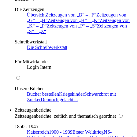
Die Zeitzeugen
Übersicht
Zeitzeugen von
B
–
F
Zeitzeugen von
G
–
H
Zeitzeugen von
H
–
K
Zeitzeugen von
K
–
P
Zeitzeugen von
P
–
S
Zeitzeugen von
S
–
Z
Schreibwerkstatt
Die Schreibwerkstatt
Für Mitwirkende
LogIn Intern
Unsere Bücher
Bücher bestellen
Kriegskinder
Schwarzbrot mit
Zucker
Dennoch gelacht…
Zeitzeugenberichte
Zeitzeugenberichte, zeitlich und thematisch geordnet
1850 - 1945
Kaiserreich
1900 - 1939
Erster Weltkrieg
NS-