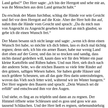
Land gehst?
Der Herr sagte:
ich bin der Herrgott und sehe mir an,
was ihr Menschen aus dem Land gemacht habt.
Da erschrak der Mann furchtbar, schlug die Hände vor sein Gesicht
und fiel vor dem Herrgott auf die Knie. Aber der Herr hob ihn auf,
nahm ihm die Hände vom Gesicht und sprach:
Da du mich nun
von Angesicht zu Angesicht gesehen hast und an mich glaubst, so
gebe ich dir einen Wunsch frei.
Der Mann besann sich nicht lange und sagte:
wenn ich denn einen
Wunsch frei habe, so möchte ich dich bitten, lass es doch mal tüchtig
regnen; denn sieh, ich bin ein armer Bauer, habe nur wenig Land
dort oben auf der Geest, und das ist so trocken und sandig, dass
nichts darauf gedeihen will, kaum dass wir für den Winter ein paar
kleine Kartoffeln und Rüben haben. Und nun Herr, sieh doch nach
der anderen Seite, wo die reichen Bauern so viele fette Rinder auf
den grünen, saftigen Wiesen haben. Sie haben große Häuser und
noch größere Scheunen, um all das gute Heu darin unterzubringen,
wovon das Vieh noch fetter wird, während wir im Winter hungern.
Der Herr segnete den Bauern und sprach:
Dein Wunsch sei dir
erfüllt
und entschwand ihm vor den Augen.
Und siehe, es fing an zu tröpfeln und dann an zu regnen. Der
Himmel öffnete seine Schleusen und es goss und goss wie aus
tausend Schläuchen. Und der Herr ließ es regnen, siebenundsiebzig