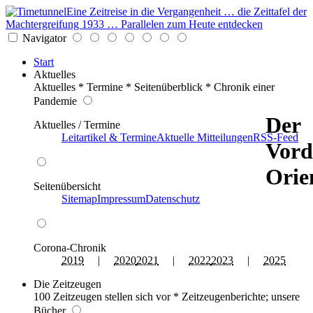
Eine Zeitreise in die Vergangenheit … die Zeittafel der
Machtergreifung 1933 … Parallelen zum Heute entdecken
Navigator
Start
Aktuelles
Aktuelles * Termine * Seitenüberblick * Chronik einer
Pandemie
Der
Aktuelles / Termine
Leitartikel & Termine
Aktuelle Mitteilungen
RSS-Feed
Vord
Orie
Seitenübersicht
Sitemap
Impressum
Datenschutz
Corona-Chronik
2019
|
2020
2021
|
2022
2023
|
2025
Die Zeitzeugen
100 Zeitzeugen stellen sich vor * Zeitzeugenberichte; unsere
Bücher