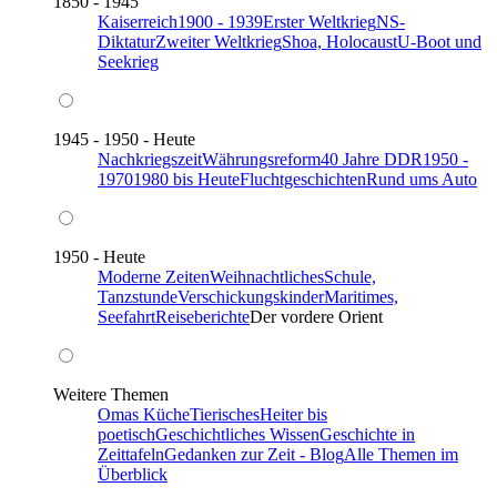
1850 - 1945
Kaiserreich
1900 - 1939
Erster Weltkrieg
NS-
Diktatur
Zweiter Weltkrieg
Shoa, Holocaust
U-Boot und
Seekrieg
1945 - 1950 - Heute
Nachkriegszeit
Währungsreform
40 Jahre DDR
1950 -
1970
1980 bis Heute
Fluchtgeschichten
Rund ums Auto
1950 - Heute
Moderne Zeiten
Weihnachtliches
Schule,
Tanzstunde
Verschickungskinder
Maritimes,
Seefahrt
Reiseberichte
Der vordere Orient
Weitere Themen
Omas Küche
Tierisches
Heiter bis
poetisch
Geschichtliches Wissen
Geschichte in
Zeittafeln
Gedanken zur Zeit - Blog
Alle Themen im
Überblick