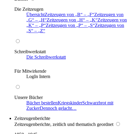
Die Zeitzeugen
Übersicht
Zeitzeugen von
B
–
F
Zeitzeugen von
G
–
H
Zeitzeugen von
H
–
K
Zeitzeugen von
K
–
P
Zeitzeugen von
P
–
S
Zeitzeugen von
S
–
Z
Schreibwerkstatt
Die Schreibwerkstatt
Für Mitwirkende
LogIn Intern
Unsere Bücher
Bücher bestellen
Kriegskinder
Schwarzbrot mit
Zucker
Dennoch gelacht…
Zeitzeugenberichte
Zeitzeugenberichte, zeitlich und thematisch geordnet