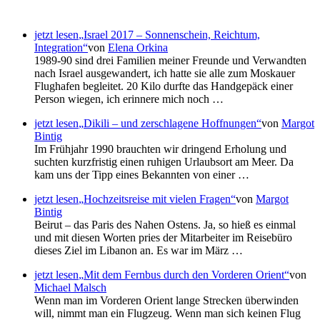
jetzt lesen
Israel 2017 – Sonnenschein, Reichtum,
Integration
von
Elena Orkina
1989-90 sind drei Familien meiner Freunde und Verwandten
nach Israel ausgewandert, ich hatte sie alle zum Moskauer
Flughafen begleitet. 20 Kilo durfte das Handgepäck einer
Person wiegen, ich erinnere mich noch …
jetzt lesen
Dikili – und zerschlagene Hoffnungen
von
Margot
Bintig
Im Frühjahr 1990 brauchten wir dringend Erholung und
suchten kurzfristig einen ruhigen Urlaubsort am Meer. Da
kam uns der Tipp eines Bekannten von einer …
jetzt lesen
Hochzeitsreise mit vielen Fragen
von
Margot
Bintig
Beirut – das Paris des Nahen Ostens. Ja, so hieß es einmal
und mit diesen Worten pries der Mitarbeiter im Reisebüro
dieses Ziel im Libanon an. Es war im März …
jetzt lesen
Mit dem Fernbus durch den Vorderen Orient
von
Michael Malsch
Wenn man im Vorderen Orient lange Strecken überwinden
will, nimmt man ein Flugzeug. Wenn man sich keinen Flug