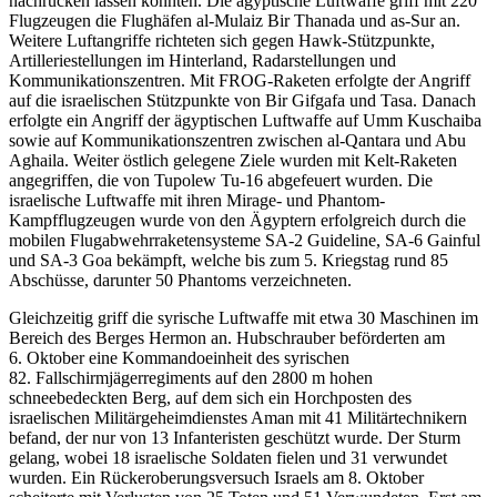
nachrücken lassen konnten. Die ägyptische Luftwaffe griff mit 220
Flugzeugen die Flughäfen al-Mulaiz Bir Thanada und as-Sur an.
Weitere Luftangriffe richteten sich gegen Hawk-Stützpunkte,
Artilleriestellungen im Hinterland, Radarstellungen und
Kommunikationszentren. Mit FROG-Raketen erfolgte der Angriff
auf die israelischen Stützpunkte von Bir Gifgafa und Tasa. Danach
erfolgte ein Angriff der ägyptischen Luftwaffe auf Umm Kuschaiba
sowie auf Kommunikationszentren zwischen al-Qantara und Abu
Aghaila. Weiter östlich gelegene Ziele wurden mit Kelt-Raketen
angegriffen, die von Tupolew Tu-16 abgefeuert wurden. Die
israelische Luftwaffe mit ihren Mirage- und Phantom-
Kampfflugzeugen wurde von den Ägyptern erfolgreich durch die
mobilen Flugabwehrraketensysteme SA-2 Guideline, SA-6 Gainful
und SA-3 Goa bekämpft, welche bis zum 5. Kriegstag rund 85
Abschüsse, darunter 50 Phantoms verzeichneten.
Gleichzeitig griff die syrische Luftwaffe mit etwa 30 Maschinen im
Bereich des Berges Hermon an. Hubschrauber beförderten am
6. Oktober eine Kommandoeinheit des syrischen
82. Fallschirmjägerregiments auf den 2800 m hohen
schneebedeckten Berg, auf dem sich ein Horchposten des
israelischen Militärgeheimdienstes Aman mit 41 Militärtechnikern
befand, der nur von 13 Infanteristen geschützt wurde. Der Sturm
gelang, wobei 18 israelische Soldaten fielen und 31 verwundet
wurden. Ein Rückeroberungsversuch Israels am 8. Oktober