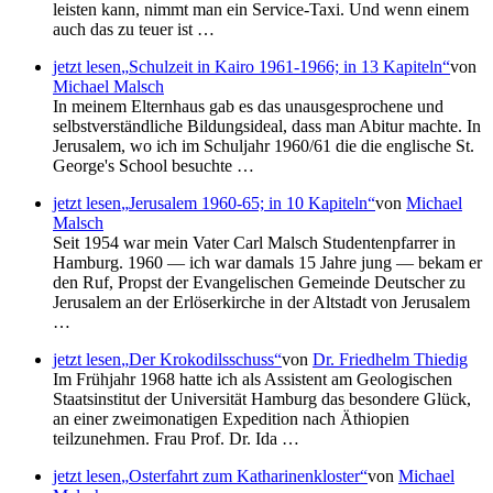
leisten kann, nimmt man ein Service-Taxi. Und wenn einem
auch das zu teuer ist …
jetzt lesen
Schulzeit in Kairo 1961-1966; in 13 Kapiteln
von
Michael Malsch
In meinem Elternhaus gab es das unausgesprochene und
selbstverständliche Bildungsideal, dass man Abitur machte. In
Jerusalem, wo ich im Schuljahr 1960/61 die die englische St.
George's School besuchte …
jetzt lesen
Jerusalem 1960-65; in 10 Kapiteln
von
Michael
Malsch
Seit 1954 war mein Vater Carl Malsch Studentenpfarrer in
Hamburg. 1960 — ich war damals 15 Jahre jung — bekam er
den Ruf, Propst der Evangelischen Gemeinde Deutscher zu
Jerusalem an der Erlöserkirche in der Altstadt von Jerusalem
…
jetzt lesen
Der Krokodilsschuss
von
Dr. Friedhelm Thiedig
Im Frühjahr 1968 hatte ich als Assistent am Geologischen
Staatsinstitut der Universität Hamburg das besondere Glück,
an einer zweimonatigen Expedition nach Äthiopien
teilzunehmen. Frau Prof. Dr. Ida …
jetzt lesen
Osterfahrt zum Katharinenkloster
von
Michael