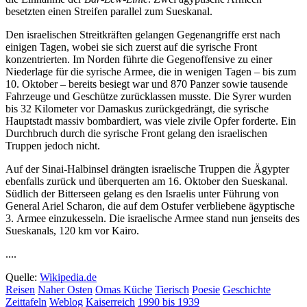
besetzten einen Streifen parallel zum Sueskanal.
Den israelischen Streitkräften gelangen Gegenangriffe erst nach
einigen Tagen, wobei sie sich zuerst auf die syrische Front
konzentrierten. Im Norden führte die Gegenoffensive zu einer
Niederlage für die syrische Armee, die in wenigen Tagen – bis zum
10. Oktober – bereits besiegt war und 870 Panzer sowie tausende
Fahrzeuge und Geschütze zurücklassen musste. Die Syrer wurden
bis 32 Kilometer vor Damaskus zurückgedrängt, die syrische
Hauptstadt massiv bombardiert, was viele zivile Opfer forderte. Ein
Durchbruch durch die syrische Front gelang den israelischen
Truppen jedoch nicht.
Auf der Sinai-Halbinsel drängten israelische Truppen die Ägypter
ebenfalls zurück und überquerten am 16. Oktober den Sueskanal.
Südlich der Bitterseen gelang es den Israelis unter Führung von
General Ariel Scharon, die auf dem Ostufer verbliebene ägyptische
3. Armee einzukesseln. Die israelische Armee stand nun jenseits des
Sueskanals, 120 km vor Kairo.
....
Quelle:
Wikipedia.de
Reisen
Naher Osten
Omas Küche
Tierisch
Poesie
Geschichte
Zeittafeln
Weblog
Kaiser
reich
1990 bis 1939