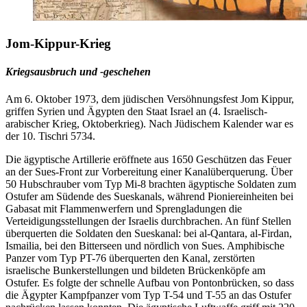
Jom-Kippur-Krieg
Kriegsausbruch und -geschehen
Am 6. Oktober 1973, dem jüdischen Versöhnungsfest Jom Kippur,
griffen Syrien und Ägypten den Staat Israel an (4. Israelisch-
arabischer Krieg, Oktoberkrieg). Nach Jüdischem Kalender war es
der 10. Tischri 5734.
Die ägyptische Artillerie eröffnete aus 1650 Geschützen das Feuer
an der Sues-Front zur Vorbereitung einer Kanalüberquerung. Über
50 Hubschrauber vom Typ Mi-8 brachten ägyptische Soldaten zum
Ostufer am Südende des Sueskanals, während Pioniereinheiten bei
Gabasat mit Flammenwerfern und Sprengladungen die
Verteidigungsstellungen der Israelis durchbrachen. An fünf Stellen
überquerten die Soldaten den Sueskanal: bei al-Qantara, al-Firdan,
Ismailia, bei den Bitterseen und nördlich von Sues. Amphibische
Panzer vom Typ PT-76 überquerten den Kanal, zerstörten
israelische Bunkerstellungen und bildeten Brückenköpfe am
Ostufer. Es folgte der schnelle Aufbau von Pontonbrücken, so dass
die Ägypter Kampfpanzer vom Typ T-54 und T-55 an das Ostufer