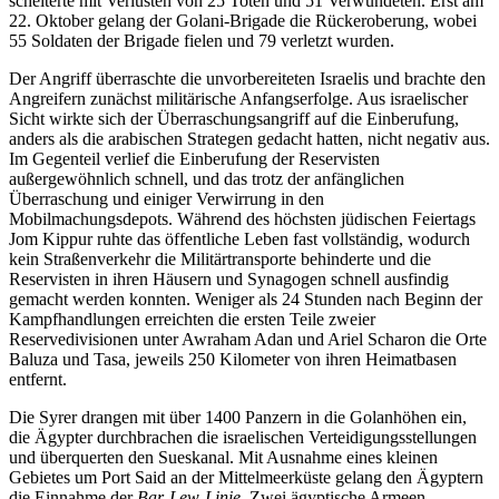
scheiterte mit Verlusten von 25 Toten und 51 Verwundeten. Erst am
22. Oktober gelang der Golani-Brigade die Rückeroberung, wobei
55 Soldaten der Brigade fielen und 79 verletzt wurden.
Der Angriff überraschte die unvorbereiteten Israelis und brachte den
Angreifern zunächst militärische Anfangserfolge. Aus israelischer
Sicht wirkte sich der Überraschungsangriff auf die Einberufung,
anders als die arabischen Strategen gedacht hatten, nicht negativ aus.
Im Gegenteil verlief die Einberufung der Reservisten
außergewöhnlich schnell, und das trotz der anfänglichen
Überraschung und einiger Verwirrung in den
Mobilmachungsdepots. Während des höchsten jüdischen Feiertags
Jom Kippur ruhte das öffentliche Leben fast vollständig, wodurch
kein Straßenverkehr die Militärtransporte behinderte und die
Reservisten in ihren Häusern und Synagogen schnell ausfindig
gemacht werden konnten. Weniger als 24 Stunden nach Beginn der
Kampfhandlungen erreichten die ersten Teile zweier
Reservedivisionen unter Awraham Adan und Ariel Scharon die Orte
Baluza und Tasa, jeweils 250 Kilometer von ihren Heimatbasen
entfernt.
Die Syrer drangen mit über 1400 Panzern in die Golanhöhen ein,
die Ägypter durchbrachen die israelischen Verteidigungsstellungen
und überquerten den Sueskanal. Mit Ausnahme eines kleinen
Gebietes um Port Said an der Mittelmeerküste gelang den Ägyptern
die Einnahme der
Bar-Lew-Linie
. Zwei ägyptische Armeen