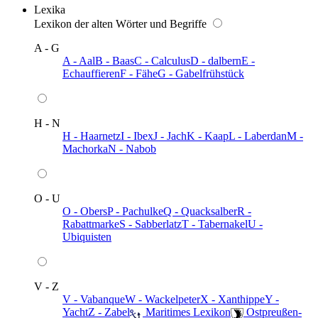
Lexika
Lexikon der alten Wörter und Begriffe
A - G
A - Aal
B - Baas
C - Calculus
D - dalbern
E -
Echauffieren
F - Fähe
G - Gabelfrühstück
H - N
H - Haarnetz
I - Ibex
J - Jach
K - Kaap
L - Laberdan
M -
Machorka
N - Nabob
O - U
O - Obers
P - Pachulke
Q - Quacksalber
R -
Rabattmarke
S - Sabberlatz
T - Tabernakel
U -
Ubiquisten
V - Z
V - Vabanque
W - Wackelpeter
X - Xanthippe
Y -
Yacht
Z - Zabel
️ Maritimes Lexikon
️ Ostpreußen-