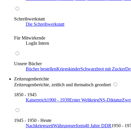
Schreibwerkstatt
Die Schreibwerkstatt
Für Mitwirkende
LogIn Intern
Unsere Bücher
Bücher bestellen
Kriegskinder
Schwarzbrot mit Zucker
De
Zeitzeugenberichte
Zeitzeugenberichte, zeitlich und thematisch geordnet
1850 - 1945
Kaiserreich
1900 - 1939
Erster Weltkrieg
NS-Diktatur
Zwei
1945 - 1950 - Heute
Nachkriegszeit
Währungsreform
40 Jahre DDR
1950 - 19