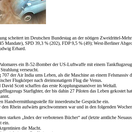
g scheitert im Deutschen Bundestag an der nötigen Zweidrittel-Mehrh
 Mandate), SPD 39,3 % (202), FDP 9,5 % (49); West-Berliner Abge
udwig Erhard.
er Palomares ein B-52-Bomber der US-Luftwaffe mit einem Tankflugzeu
 Strahlung verseucht.
707 der Air India ums Leben, als die Maschine an einem Felsmassiv de
discher Flugkörper nach dreimonatigem Flug die Venus.
 David Scott schaffen das erste Kopplungsmanöver im Weltall.
lugzeugs Starfighter, der bis dahin 27 Piloten das Leben gekostet hat
annt.
ten Handvermittlungsstelle für innerdeutsche Gespräche ein.
er den Rhein aufwärts geschwommen war und in den folgenden Wochen
iten starken
Index der verbotenen Bücher
auf (letzte amtliche Neuaus
 ein.
 Argentinien die Macht.