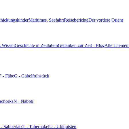
chickungskinder
Maritimes, Seefahrt
Reiseberichte
Der vordere Orient
s Wissen
Geschichte in Zeittafeln
Gedanken zur Zeit - Blog
Alle Themen 
F - Fähe
G - Gabelfrühstück
achorka
N - Nabob
 - Sabberlatz
T - Tabernakel
U - Ubiquisten