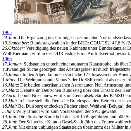
1965
24.Juni:
Die Ergänzung des Grundgesetzes um eine Notstandsverfassun
19.September
: Bundestagswahlen in der BRD: CDU/CSU 47,6 % (245
26.Oktober:
Vereidigung des neuen Kabinetts unter Bundeskanzler L
Wolf Biermann wird in der DDR erstmals mit Auftrittsverbot bestraft.
1966
17.Januar
: Südspanien entgeht einer atomaren Katastrophe, als üb
aufwändiger Suche geborgen, das Absturzgebiet ist durch freigesetzte
24.Januar
In den Alpen kommen sämtliche 177 Insassen einer Boeing 
1.März
:
Die Weltraumsonde Venus 3 der UdSSR erreicht als erster ir
16.März
:
Die beiden amerikanischen Astronauten Neil Armstrong und
24.März
: Debatte im Deutschen Bundestag über den Einsatz des Kampff
8.April
: Leonid Breschnew wird zum Generalsekretär der KPdSU ern
12.Mai:
In Uetze stellt die Deutsche Bundespost den Betrieb der letz
18.Mai:
Bei Duisburg entdecken Fischer einen Weißwal (Beluga), d
5.Juni
: Willy Brandt wird zum Vorsitzenden der SPD gewählt.
14.Juni
: Die römische Kurie hebt den seit 1559 geführten und 500 Se
26.Juni
: Der Schweizer Kanton Basel-Stadt führt das Frauenwahlrecht
27.Juni
: Mit einem unblutigen Staatsstreich übernimmt das Militär in