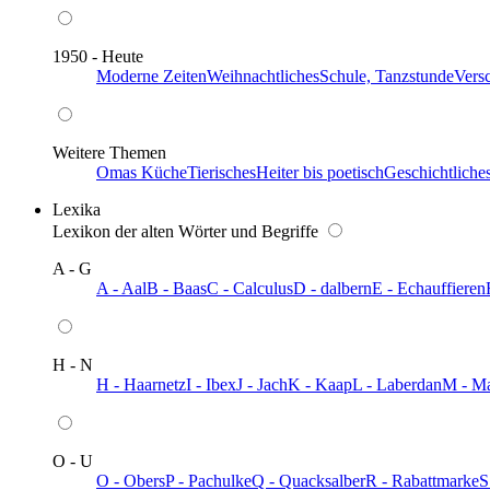
1950 - Heute
Moderne Zeiten
Weihnachtliches
Schule, Tanzstunde
Vers
Weitere Themen
Omas Küche
Tierisches
Heiter bis poetisch
Geschichtliche
Lexika
Lexikon der alten Wörter und Begriffe
A - G
A - Aal
B - Baas
C - Calculus
D - dalbern
E - Echauffieren
H - N
H - Haarnetz
I - Ibex
J - Jach
K - Kaap
L - Laberdan
M - M
O - U
O - Obers
P - Pachulke
Q - Quacksalber
R - Rabattmarke
S