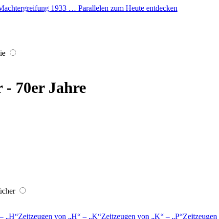
er Machtergreifung 1933 … Parallelen zum Heute entdecken
ie
r - 70er Jahre
ücher
–
H
Zeitzeugen von
H
–
K
Zeitzeugen von
K
–
P
Zeitzeugen