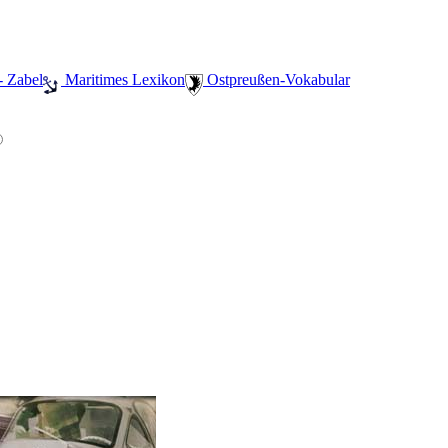
- Zabel
️ Maritimes Lexikon
️ Ostpreußen-Vokabular