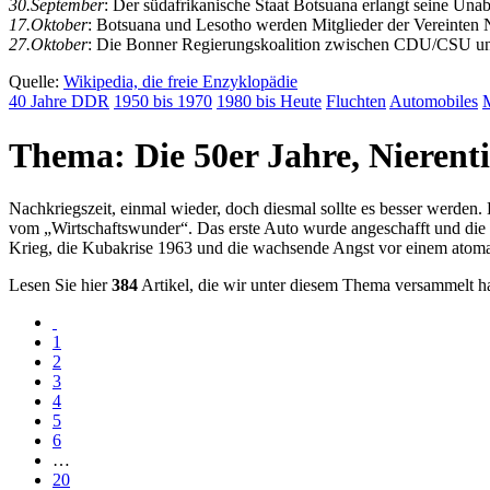
30.September
: Der südafrikanische Staat Botsuana erlangt seine Una
17.Oktober
: Botsuana und Lesotho werden Mitglieder der Vereinten 
27.Oktober
: Die Bonner Regierungskoalition zwischen CDU/CSU und
Quelle:
Wikipedia, die freie Enzyklopädie
40 Jahre DDR
1950 bis 1970
1980 bis Heute
Fluchten
Automobiles
Thema: Die 50er Jahre, Nieren
Nachkriegszeit, einmal wieder, doch diesmal sollte es besser werden
vom
Wirtschaftswunder
. Das erste Auto wurde angeschafft und die 
Krieg, die Kubakrise 1963 und die wachsende Angst vor einem atomar
Lesen Sie hier
384
Artikel, die wir unter diesem Thema versammelt h
1
2
3
4
5
6
…
20