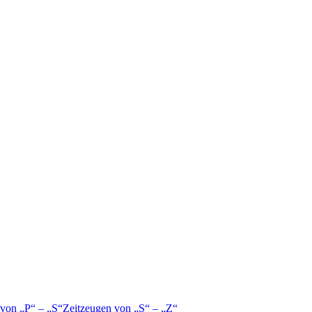
 von
P
–
S
Zeitzeugen von
S
–
Z