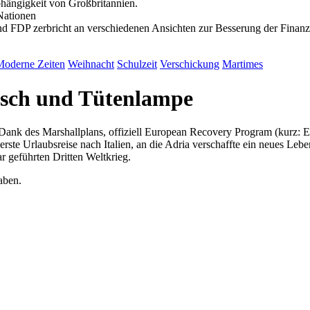
bhängigkeit von Großbritannien.
Nationen
 FDP zerbricht an verschiedenen Ansichten zur Besserung der Finan
Moderne Zeiten
Weihnacht
Schulzeit
Verschickung
Martimes
tisch und Tütenlampe
. Dank des Marshallplans, offiziell European Recovery Program (kurz:
erste Urlaubsreise nach Italien, an die Adria verschaffte ein neues Leb
 geführten Dritten Weltkrieg.
aben.