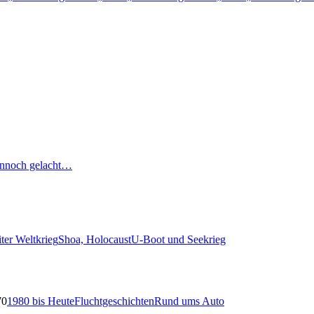
nnoch gelacht…
ter Weltkrieg
Shoa, Holocaust
U-Boot und Seekrieg
70
1980 bis Heute
Fluchtgeschichten
Rund ums Auto