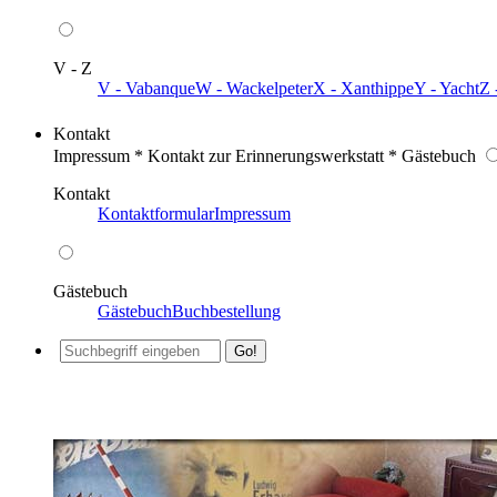
V - Z
V - Vabanque
W - Wackelpeter
X - Xanthippe
Y - Yacht
Z 
Kontakt
Impressum * Kontakt zur Erinnerungswerkstatt * Gästebuch
Kontakt
Kontaktformular
Impressum
Gästebuch
Gästebuch
Buchbestellung