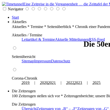
Eine Zeitreise in die Vergangenheit … die Zeittafel d
Navigator
Start
Aktuelles
Aktuelles * Termine * Seitenüberblick * Chronik einer Pandem
Aktuelles / Termine
Leitartikel & Termine
Aktuelle Mitteilungen
RSS-Feed
Die 50e
Seitenübersicht
Sitemap
Impressum
Datenschutz
Corona-Chronik
2019
|
2020
2021
|
2022
2023
|
2025
Die Zeitzeugen
100 Zeitzeugen stellen sich vor * Zeitzeugenberichte; unsere B
Die Zeitzeugen
Übersicht
Zeitzeugen von
B
–
F
Zeitzeugen von
G