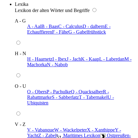
Lexika
Lexikon der alten Wörter und Begriffe
A - G
A - Aal
B - Baas
C - Calculus
D - dalbern
E -
Echauffieren
F - Fähe
G - Gabelfrühstück
H - N
H - Haarnetz
I - Ibex
J - Jach
K - Kaap
L - Laberdan
M -
Machorka
N - Nabob
O - U
O - Obers
P - Pachulke
Q - Quacksalber
R -
Rabattmarke
S - Sabberlatz
T - Tabernakel
U -
Ubiquisten
V - Z
V - Vabanque
W - Wackelpeter
X - Xanthippe
Y -
Yacht
Z - Zabel
️ Maritimes Lexikon
️ Ostpreußen-