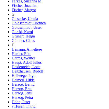
Farkas, Suzanna M.
Fischer, Joachim
Fischer, Margot
G
Giesecke, Ursula
Goldschmidt, Dietrich
Goldschmidt, Ursel
Gorski, Karol
Grünert, Helga
Günther, Claus
H
Hamann, Anneliese
Harder, Eike
Harms, Werner
Haupt, Adolf Julius
Heidenreich, Lotte
Heitzhausen, Rudolf
Hellwege, Inge
Heimerl, Hilde
Herzog, Bernd
Herzog, Erna
Herzog, Jens
Herzog, Petra
Hohn, Peter
v.Husen, Ingrid