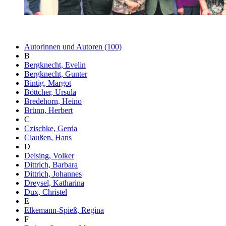
Autorinnen und Autoren (100)
B
Bergknecht, Evelin
Bergknecht, Gunter
Bintig, Margot
Böttcher, Ursula
Bredehorn, Heino
Brünn, Herbert
C
Czischke, Gerda
Claußen, Hans
D
Deising, Volker
Dittrich, Barbara
Dittrich, Johannes
Dreysel, Katharina
Dux, Christel
E
Elkemann-Spieß, Regina
F