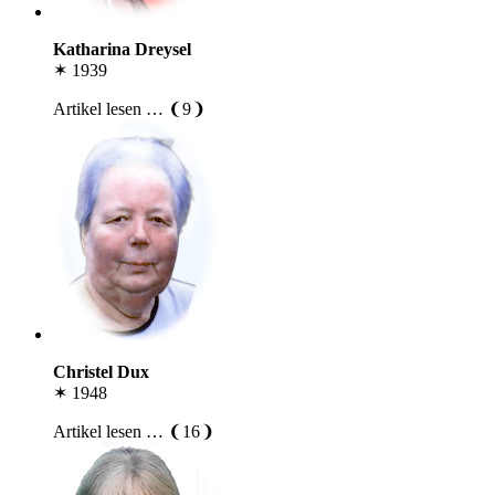
Katharina Dreysel
✶ 1939
Artikel lesen … ❨9❩
Christel Dux
✶ 1948
Artikel lesen … ❨16❩