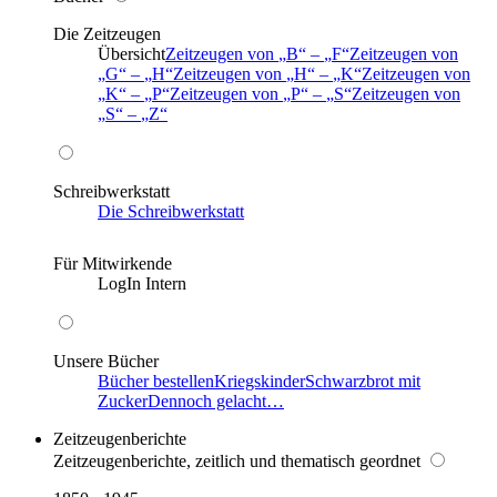
Die Zeitzeugen
Übersicht
Zeitzeugen von
B
–
F
Zeitzeugen von
G
–
H
Zeitzeugen von
H
–
K
Zeitzeugen von
K
–
P
Zeitzeugen von
P
–
S
Zeitzeugen von
S
–
Z
Schreibwerkstatt
Die Schreibwerkstatt
Für Mitwirkende
LogIn Intern
Unsere Bücher
Bücher bestellen
Kriegskinder
Schwarzbrot mit
Zucker
Dennoch gelacht…
Zeitzeugenberichte
Zeitzeugenberichte, zeitlich und thematisch geordnet