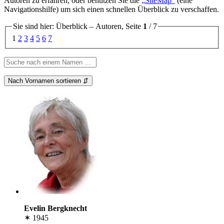
Autoren zu erfahren, oder benutzen Sie die
SiteMap
(eine
Navigationshilfe) um sich einen schnellen Überblick zu verschaffen.
Sie sind hier: Überblick – Autoren, Seite
1
/ 7
1
2
3
4
5
6
7
Nach Vornamen sortieren ⇵
Evelin Bergknecht
✶ 1945