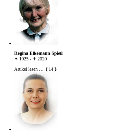
Regina Elkemann-Spieß
✶ 1925 - ✝ 2020
Artikel lesen … ❨14❩