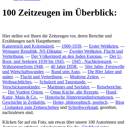
100 Zeitzeugen im Überblick:
Hier stellen wir Ihnen die Zeitzeugen vor, deren Berichte und
Erzählungen nach Hauptthemen:
Kaiserreich und Kolonialzeit
, —
1900-1939
, —
Erster Weltkrieg
, —
Weimarer Republik, NS-Diktatur
, —
Zweiter Weltkrieg, Flucht und
Vertreibung
, —
Der Völkermord an den Juden Europas
, —
Der U-
Boot- und Seekrieg 1939 bis 1945
, —
1945 - Nachkriegszeit
, —
Währungsreform 1948
, —
40 Jahre DDR
, —
50er Jahre, Fresswelle
und Wirtschaftswunder
, —
Rund ums Auto
, —
Die 80er Jahre und
später
, —
Flucht und Vertreibung
, —
Moderne Zeiten
, —
Weihnachtliches
, —
Schulzeit und Tanzstunde
, —
Verschickungskinder
, —
Maritimes und Seefahrt
, —
Reiseberichte
,
—
Der Vordere Orient
, —
Omas Küche, alte Rezepte
, —
Hund,
Katze, Maus & Co.
, —
Historische Hintergrundinformationen
, —
Geschichte in Zeittafeln
, —
Heiter, philosophisch, poetisch,
—
Blog
- Gedanken zum Zeitgeschehen
und
Schreibwerkstatt
, geordnet,
nachzulesen sind.
Klicken Sie auf ein Foto, um etwas über unsere 100 Autorinnen und