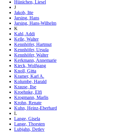
Hünichen, Liesel
J
Jakob, Itte
Jarsing, Hans
Jarsing, Hans-Wilhelm
K
Kahl, Addi
Kelle, Walter
Kennhöfer, Hartmut
Kennhöfer, Ursula
Kennhöfer, Walter
Kerkmann, Annemarie
Kieck, Wolfgang
Knoll, Gitta
Kramer, Karl A.
Kolumbe, Harald
Krause, Ilse
Kroehnke, Elfi
Krogmann, Marlis
Krohn, Renate
Kuhn, Heinz-Eberhard
L
Lange, Gisela
Lange, Thorsten
Lubjahn, Detlev