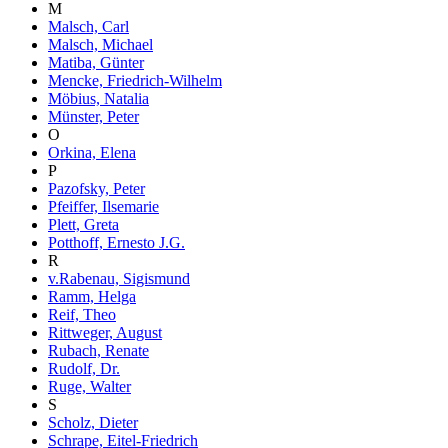
M
Malsch, Carl
Malsch, Michael
Matiba, Günter
Mencke, Friedrich-Wilhelm
Möbius, Natalia
Münster, Peter
O
Orkina, Elena
P
Pazofsky, Peter
Pfeiffer, Ilsemarie
Plett, Greta
Potthoff, Ernesto J.G.
R
v.Rabenau, Sigismund
Ramm, Helga
Reif, Theo
Rittweger, August
Rubach, Renate
Rudolf, Dr.
Ruge, Walter
S
Scholz, Dieter
Schrape, Eitel-Friedrich