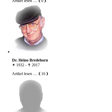
Artikel lesen … ❨0❩
Dr. Heino Bredehorn
✶ 1932 - ✝ 2017
Artikel lesen … ❨16❩