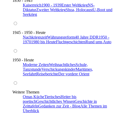
1850 - 1945
Kaiserreich
1900 - 1939
Erster Weltkrieg
NS-
Diktatur
Zweiter Weltkrieg
Shoa, Holocaust
U-Boot und
Seekrieg
1945 - 1950 - Heute
Nachkriegszeit
Währungsreform
40 Jahre DDR
1950 -
1970
1980 bis Heute
Fluchtgeschichten
Rund ums Auto
1950 - Heute
Moderne Zeiten
Weihnachtliches
Schule,
Tanzstunde
Verschickungskinder
Maritimes,
Seefahrt
Reiseberichte
Der vordere Orient
Weitere Themen
Omas Küche
Tierisches
Heiter bis
poetisch
Geschichtliches Wissen
Geschichte in
Zeittafeln
Gedanken zur Zeit - Blog
Alle Themen im
Überblick