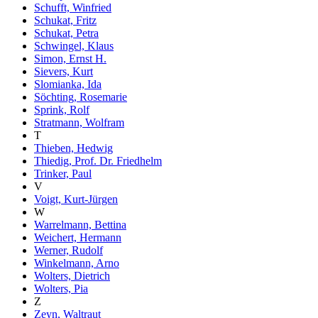
Schufft, Winfried
Schukat, Fritz
Schukat, Petra
Schwingel, Klaus
Simon, Ernst H.
Sievers, Kurt
Slomianka, Ida
Söchting, Rosemarie
Sprink, Rolf
Stratmann, Wolfram
T
Thieben, Hedwig
Thiedig, Prof. Dr. Friedhelm
Trinker, Paul
V
Voigt, Kurt-Jürgen
W
Warrelmann, Bettina
Weichert, Hermann
Werner, Rudolf
Winkelmann, Arno
Wolters, Dietrich
Wolters, Pia
Z
Zeyn, Waltraut