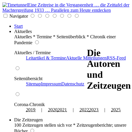
Eine Zeitreise in die Vergangenheit … die Zeittafel der
Machtergreifung 1933 … Parallelen zum Heute entdecken
Navigator
Start
Aktuelles
Aktuelles * Termine * Seitenüberblick * Chronik einer
Pandemie
Die
Aktuelles / Termine
Leitartikel & Termine
Aktuelle Mitteilungen
RSS-Feed
Autoren
und
Seitenübersicht
Zeitzeugen
Sitemap
Impressum
Datenschutz
Corona-Chronik
2019
|
2020
2021
|
2022
2023
|
2025
Die Zeitzeugen
100 Zeitzeugen stellen sich vor * Zeitzeugenberichte; unsere
Bücher