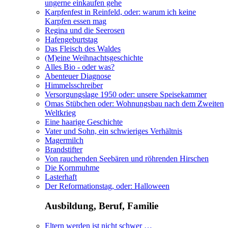
ungerne einkaufen gehe
Karpfenfest in Reinfeld, oder: warum ich keine
Karpfen essen mag
Regina und die Seerosen
Hafengeburtstag
Das Fleisch des Waldes
(M)eine Weihnachtsgeschichte
Alles Bio - oder was?
Abenteuer Diagnose
Himmelsschreiber
Versorgungslage 1950 oder: unsere Speisekammer
Omas Stübchen oder: Wohnungsbau nach dem Zweiten
Weltkrieg
Eine haarige Geschichte
Vater und Sohn, ein schwieriges Verhältnis
Magermilch
Brandstifter
Von rauchenden Seebären und röhrenden Hirschen
Die Kornmuhme
Lasterhaft
Der Reformationstag, oder: Halloween
Ausbildung, Beruf, Familie
Eltern werden ist nicht schwer …