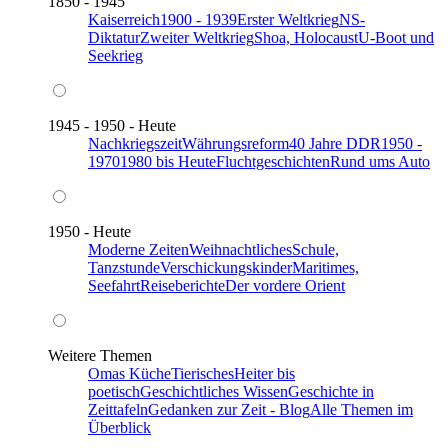
1850 - 1945
Kaiserreich
1900 - 1939
Erster Weltkrieg
NS-
Diktatur
Zweiter Weltkrieg
Shoa, Holocaust
U-Boot und
Seekrieg
1945 - 1950 - Heute
Nachkriegszeit
Währungsreform
40 Jahre DDR
1950 -
1970
1980 bis Heute
Fluchtgeschichten
Rund ums Auto
1950 - Heute
Moderne Zeiten
Weihnachtliches
Schule,
Tanzstunde
Verschickungskinder
Maritimes,
Seefahrt
Reiseberichte
Der vordere Orient
Weitere Themen
Omas Küche
Tierisches
Heiter bis
poetisch
Geschichtliches Wissen
Geschichte in
Zeittafeln
Gedanken zur Zeit - Blog
Alle Themen im
Überblick