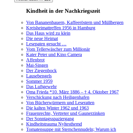
Kindheit in der Nachkriegszeit
Von Bananenbauern, Kaffeeröstern und Müllbergen
Kreisheimattreffen 1956 in Hamburg
Das Haus wird zu klein
Die neue Heimat
Lesepaten gesucht …
Vom Tellerwäscher zum Millionär
Kater Peter und Kino Camera
Affenbrot
Mai-Singen
Der Ziegenbock
Lausebengels
Sommer 1959
Das Luftgewehr
Oma Frieda *10. März 1886 – † 4. Oktober 1967
Verschickung nach Heiligenhafen
Von Bücherwürmern und Leseratten
Die kalten Winter 1962 und 1963
Frauenrechte, Vertreter und Gaunerzinken
Der Sonntagsspaziergang
Kindheitstrauma Nyltesthemd
Tomatensuppe mit Sternchennudeln; Warum ich