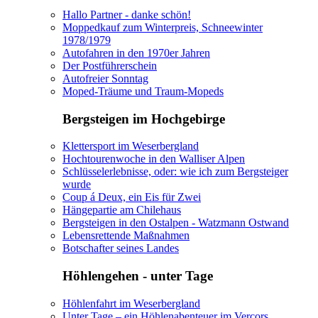
Hallo Partner - danke schön!
Moppedkauf zum Winterpreis, Schneewinter
1978/1979
Autofahren in den 1970er Jahren
Der Postführerschein
Autofreier Sonntag
Moped-Träume und Traum-Mopeds
Bergsteigen im Hochgebirge
Klettersport im Weserbergland
Hochtourenwoche in den Walliser Alpen
Schlüsselerlebnisse, oder: wie ich zum Bergsteiger
wurde
Coup á Deux, ein Eis für Zwei
Hängepartie am Chilehaus
Bergsteigen in den Ostalpen - Watzmann Ostwand
Lebensrettende Maßnahmen
Botschafter seines Landes
Höhlengehen - unter Tage
Höhlenfahrt im Weserbergland
Unter Tage – ein Höhlenabenteuer im Vercors