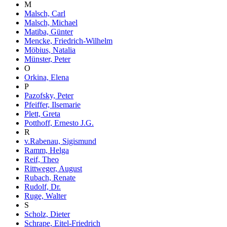
M
Malsch, Carl
Malsch, Michael
Matiba, Günter
Mencke, Friedrich-Wilhelm
Möbius, Natalia
Münster, Peter
O
Orkina, Elena
P
Pazofsky, Peter
Pfeiffer, Ilsemarie
Plett, Greta
Potthoff, Ernesto J.G.
R
v.Rabenau, Sigismund
Ramm, Helga
Reif, Theo
Rittweger, August
Rubach, Renate
Rudolf, Dr.
Ruge, Walter
S
Scholz, Dieter
Schrape, Eitel-Friedrich