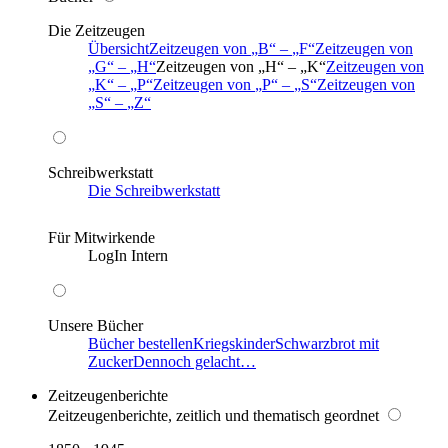
Die Zeitzeugen
Übersicht
Zeitzeugen von
B
–
F
Zeitzeugen von
G
–
H
Zeitzeugen von
H
–
K
Zeitzeugen von
K
–
P
Zeitzeugen von
P
–
S
Zeitzeugen von
S
–
Z
Schreibwerkstatt
Die Schreibwerkstatt
Für Mitwirkende
LogIn Intern
Unsere Bücher
Bücher bestellen
Kriegskinder
Schwarzbrot mit
Zucker
Dennoch gelacht…
Zeitzeugenberichte
Zeitzeugenberichte, zeitlich und thematisch geordnet