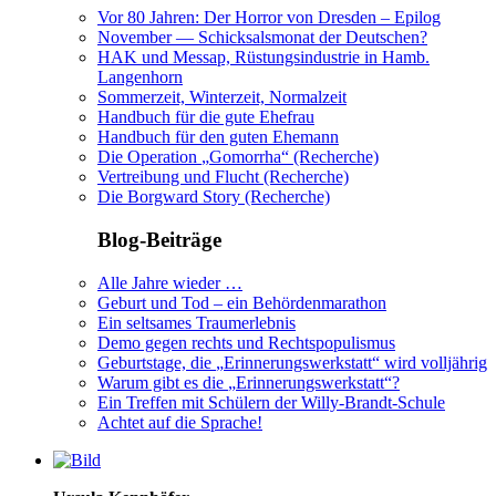
Vor 80 Jahren: Der Horror von Dresden – Epilog
November — Schicksalsmonat der Deutschen?
HAK und Messap, Rüstungsindustrie in Hamb.
Langenhorn
Sommerzeit, Winterzeit, Normalzeit
Handbuch für die gute Ehefrau
Handbuch für den guten Ehemann
Die Operation
Gomorrha
(Recherche)
Vertreibung und Flucht (Recherche)
Die Borgward Story (Recherche)
Blog-Beiträge
Alle Jahre wieder …
Geburt und Tod – ein Behördenmarathon
Ein seltsames Traumerlebnis
Demo gegen rechts und Rechtspopulismus
Geburtstage, die
Erinnerungswerkstatt
wird volljährig
Warum gibt es die
Erinnerungswerkstatt
?
Ein Treffen mit Schülern der Willy-Brandt-Schule
Achtet auf die Sprache!