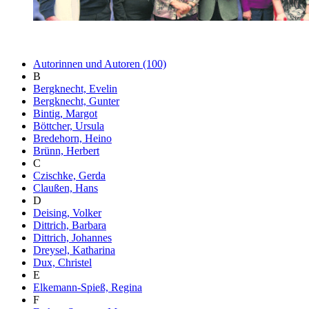
Autorinnen und Autoren (100)
B
Bergknecht, Evelin
Bergknecht, Gunter
Bintig, Margot
Böttcher, Ursula
Bredehorn, Heino
Brünn, Herbert
C
Czischke, Gerda
Claußen, Hans
D
Deising, Volker
Dittrich, Barbara
Dittrich, Johannes
Dreysel, Katharina
Dux, Christel
E
Elkemann-Spieß, Regina
F