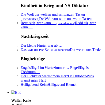
Kindheit in Krieg und NS-Diktatur
Die Welt der weißen und schwarzen Tasten
De Welt vun witte un swatte Tasten
(Hochdeutsch)
Rette sich, wer kann …
Redd sik, wer
(Hochdeutsch)
kann …
Nachkriegszeit
Der kleine Finger war ab …
Das war unsere Zeit
Dat weern uns Tieden
(Hochdeutsch)
Blogbeiträge
Engelsflügel im Wartezimmer …
Engelflögels in
Tööfruum …
Der Eichkater wärmt mein Herz
De Oktober-Puck
warmt mien Hart
Heiligabend Reim
Hilligavend Riemel
Walter Kelle
✶ 1945