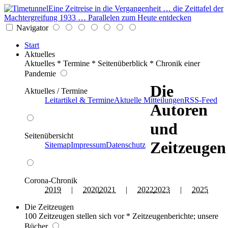
Eine Zeitreise in die Vergangenheit … die Zeittafel der
Machtergreifung 1933 … Parallelen zum Heute entdecken
Navigator
Start
Aktuelles
Aktuelles * Termine * Seitenüberblick * Chronik einer
Pandemie
Die
Aktuelles / Termine
Leitartikel & Termine
Aktuelle Mitteilungen
RSS-Feed
Autoren
und
Seitenübersicht
Zeitzeugen
Sitemap
Impressum
Datenschutz
Corona-Chronik
2019
|
2020
2021
|
2022
2023
|
2025
Die Zeitzeugen
100 Zeitzeugen stellen sich vor * Zeitzeugenberichte; unsere
Bücher