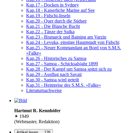
Kap.17 - Docken in Sydney
Kap.18 - Kaiserliche Marine auf See
Kap.19 - Fidschi-Inseln
Kap.20 - Quer durch die Südsee
Kap.21 - Die Blanche Bucht
Kap.22 - Tänze der Sulka
Kap.23 - Bismarck und Baining am Varzin
Kap.24 - Levuka, einstige Hauptstadt von Fidschi
Kap.25 - Neuer Kommandant an Bord von S.M.S.
»Falke«
Kap.26 - Historisches zu Samoa
Kap.27 - Samoa - Schicksalsjahr 1899
Kap.28 - Der Kampf um Samoa spitzt sich zu
Kap.29 - Ausflug nach Savaii
Kap.30 - Samoa wird geteilt
Kap.31 - Heimreise des S.M.S. »Falke«
Literaturnachweise
Hartmut R. Kennhöfer
✶ 1949
(Webmaster, Redaktion)
Artikel lesen …
126