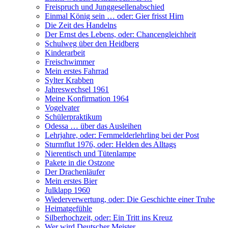
Freispruch und Junggesellenabschied
Einmal König sein … oder: Gier frisst Hirn
Die Zeit des Handelns
Der Ernst des Lebens, oder: Chancengleichheit
Schulweg über den Heidberg
Kinderarbeit
Freischwimmer
Mein erstes Fahrrad
Sylter Krabben
Jahreswechsel 1961
Meine Konfirmation 1964
Vogelvater
Schülerpraktikum
Odessa … über das Ausleihen
Lehrjahre, oder: Fernmelderlehrling bei der Post
Sturmflut 1976, oder: Helden des Alltags
Nierentisch und Tütenlampe
Pakete in die Ostzone
Der Drachenläufer
Mein erstes Bier
Julklapp 1960
Wiederverwertung, oder: Die Geschichte einer Truhe
Heimatgefühle
Silberhochzeit, oder: Ein Tritt ins Kreuz
Wer wird Deutscher Meister