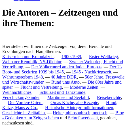
Die Autoren – Zeitzeugen und
ihre Themen:
Hier stellen wir Ihnen die Zeitzeugen vor, deren Berichte und
Erzählungen nach Hauptthemen:
Kaiserreich und Kolonialzeit
, —
1900-1939
, —
Erster Weltkrieg
, —
Weimarer Republik, NS-Diktatur
, —
Zweiter Weltkrieg, Flucht und
Vertreibung
, —
Der Völkermord an den Juden Europas
, —
Der U-
Boot- und Seekrieg 1939 bis 1945
, —
1945 - Nachkriegszeit
, —
Währungsreform 1948
, —
40 Jahre DDR
, —
50er Jahre, Fresswelle
und Wirtschaftswunder
, —
Rund ums Auto
, —
Die 80er Jahre und
später
, —
Flucht und Vertreibung
, —
Moderne Zeiten
, —
Weihnachtliches
, —
Schulzeit und Tanzstunde
, —
Verschickungskinder
, —
Maritimes und Seefahrt
, —
Reiseberichte
,
—
Der Vordere Orient
, —
Omas Küche, alte Rezepte
, —
Hund,
Katze, Maus & Co.
, —
Historische Hintergrundinformationen
, —
Geschichte in Zeittafeln
, —
Heiter, philosophisch, poetisch,
—
Blog
- Gedanken zum Zeitgeschehen
und
Schreibwerkstatt
, geordnet,
nachzulesen sind.