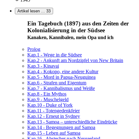
Artikel lesen …
33
Ein Tagebuch (1897) aus den Zeiten der
Kolonialisierung in der Südsee
Kanaken, Kannibalen, mein Opa und ich
Prolog
Kap.1 - Wege in die Südsee
Kap.2 - Ankunft am Nordzipfel von New Britain
Kap.3 - Kinavai
Kap.4 - Kokopo, eine andere Kultur
Kap.5 - Mord in Papua-Neuguinea
Kap.6 - Strafen und Eigentum
Kap.7 - Kannibalismus und Weiße
Kap.8 - Ein Mythos
Kap.9 - Muschelgeld
Kap.10 - Duke of York
Kap.11 - Totengedenkfeier
Kap.12 - Erneut in Sydney
Kap.13 - Samoa – unterschiedliche Eindrücke
Kap.14 - Begegnungen auf Samoa
Kap.15 - Leben auf Samoa
Kap.16 - Abstecher nach Neuseeland