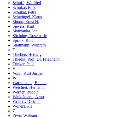
Schufft, Winfried
Schukat, Fritz
Schukat, Petra
Schwingel, Klaus
Simon, Ernst H.
Sievers, Kurt
Slomianka, Ida
Söchting, Rosemarie
Sprink, Rolf
Stratmann, Wolfram
T
Thieben, Hedwig
Thiedig, Prof. Dr. Friedhelm
Trinker, Paul
V
Voigt, Kurt-Jürgen
W
Warrelmann, Bettina
Weichert, Hermann
Werner, Rudolf
Winkelmann, Arno
Wolters, Dietrich
Wolters, Pia
Z
Zeyn, Waltraut