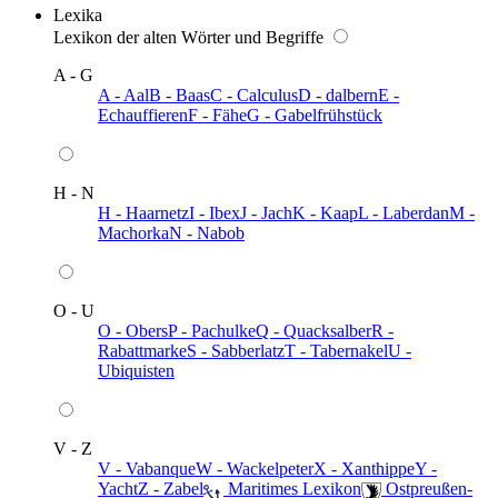
Lexika
Lexikon der alten Wörter und Begriffe
A - G
A - Aal
B - Baas
C - Calculus
D - dalbern
E -
Echauffieren
F - Fähe
G - Gabelfrühstück
H - N
H - Haarnetz
I - Ibex
J - Jach
K - Kaap
L - Laberdan
M -
Machorka
N - Nabob
O - U
O - Obers
P - Pachulke
Q - Quacksalber
R -
Rabattmarke
S - Sabberlatz
T - Tabernakel
U -
Ubiquisten
V - Z
V - Vabanque
W - Wackelpeter
X - Xanthippe
Y -
Yacht
Z - Zabel
️ Maritimes Lexikon
️ Ostpreußen-