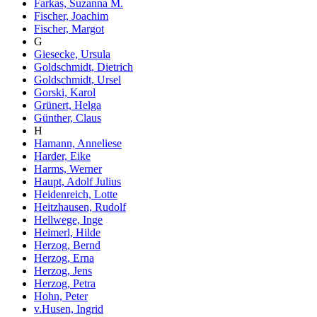
Farkas, Suzanna M.
Fischer, Joachim
Fischer, Margot
G
Giesecke, Ursula
Goldschmidt, Dietrich
Goldschmidt, Ursel
Gorski, Karol
Grünert, Helga
Günther, Claus
H
Hamann, Anneliese
Harder, Eike
Harms, Werner
Haupt, Adolf Julius
Heidenreich, Lotte
Heitzhausen, Rudolf
Hellwege, Inge
Heimerl, Hilde
Herzog, Bernd
Herzog, Erna
Herzog, Jens
Herzog, Petra
Hohn, Peter
v.Husen, Ingrid