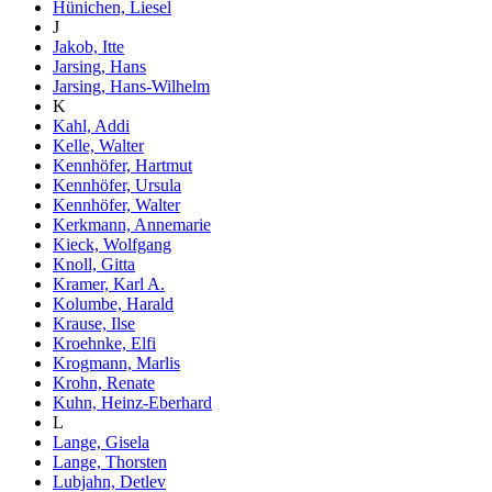
Hünichen, Liesel
J
Jakob, Itte
Jarsing, Hans
Jarsing, Hans-Wilhelm
K
Kahl, Addi
Kelle, Walter
Kennhöfer, Hartmut
Kennhöfer, Ursula
Kennhöfer, Walter
Kerkmann, Annemarie
Kieck, Wolfgang
Knoll, Gitta
Kramer, Karl A.
Kolumbe, Harald
Krause, Ilse
Kroehnke, Elfi
Krogmann, Marlis
Krohn, Renate
Kuhn, Heinz-Eberhard
L
Lange, Gisela
Lange, Thorsten
Lubjahn, Detlev