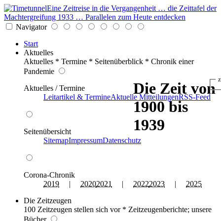
Eine Zeitreise in die Vergangenheit … die Zeittafel der
Machtergreifung 1933 … Parallelen zum Heute entdecken
Navigator
Start
Aktuelles
Aktuelles * Termine * Seitenüberblick * Chronik einer
Pandemie
z
Die Zeit von
Aktuelles / Termine
Leitartikel & Termine
Aktuelle Mitteilungen
RSS-Feed
1900 bis
1939
Seitenübersicht
Sitemap
Impressum
Datenschutz
Corona-Chronik
2019
|
2020
2021
|
2022
2023
|
2025
Die Zeitzeugen
100 Zeitzeugen stellen sich vor * Zeitzeugenberichte; unsere
Bücher