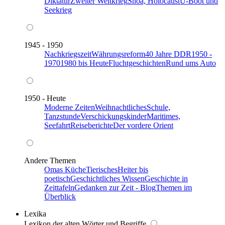
Diktatur
Zweiter Weltkrieg
Shoa, Holocaust
U-Boot und
Seekrieg
1945 - 1950
Nachkriegszeit
Währungsreform
40 Jahre DDR
1950 -
1970
1980 bis Heute
Fluchtgeschichten
Rund ums Auto
1950 - Heute
Moderne Zeiten
Weihnachtliches
Schule,
Tanzstunde
Verschickungskinder
Maritimes,
Seefahrt
Reiseberichte
Der vordere Orient
Andere Themen
Omas Küche
Tierisches
Heiter bis
poetisch
Geschichtliches Wissen
Geschichte in
Zeittafeln
Gedanken zur Zeit - Blog
Themen im
Überblick
Lexika
Lexikon der alten Wörter und Begriffe