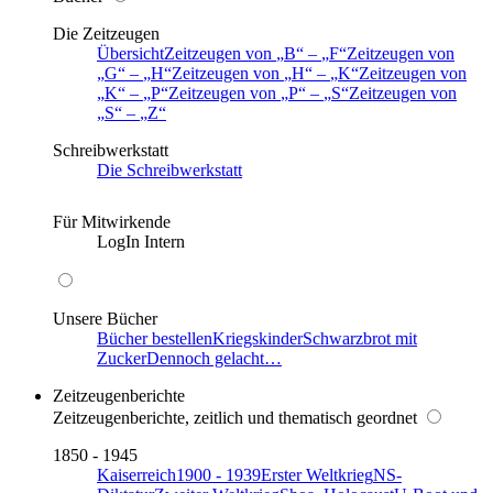
Die Zeitzeugen
Übersicht
Zeitzeugen von
B
–
F
Zeitzeugen von
G
–
H
Zeitzeugen von
H
–
K
Zeitzeugen von
K
–
P
Zeitzeugen von
P
–
S
Zeitzeugen von
S
–
Z
Schreibwerkstatt
Die Schreibwerkstatt
Für Mitwirkende
LogIn Intern
Unsere Bücher
Bücher bestellen
Kriegskinder
Schwarzbrot mit
Zucker
Dennoch gelacht…
Zeitzeugenberichte
Zeitzeugenberichte, zeitlich und thematisch geordnet
1850 - 1945
Kaiserreich
1900 - 1939
Erster Weltkrieg
NS-