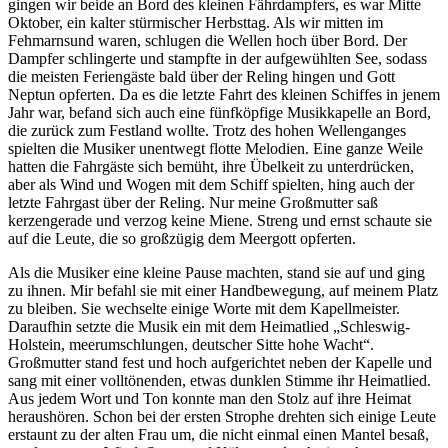
gingen wir beide an Bord des kleinen Fährdampfers, es war Mitte
Oktober, ein kalter stürmischer Herbsttag. Als wir mitten im
Fehmarnsund waren, schlugen die Wellen hoch über Bord. Der
Dampfer schlingerte und stampfte in der aufgewühlten See, sodass
die meisten Feriengäste bald über der Reling hingen und Gott
Neptun opferten. Da es die letzte Fahrt des kleinen Schiffes in jenem
Jahr war, befand sich auch eine fünfköpfige Musikkapelle an Bord,
die zurück zum Festland wollte. Trotz des hohen Wellenganges
spielten die Musiker unentwegt flotte Melodien. Eine ganze Weile
hatten die Fahrgäste sich bemüht, ihre Übelkeit zu unterdrücken,
aber als Wind und Wogen mit dem Schiff spielten, hing auch der
letzte Fahrgast über der Reling. Nur meine Großmutter saß
kerzengerade und verzog keine Miene. Streng und ernst schaute sie
auf die Leute, die so großzügig dem Meergott opferten.
Als die Musiker eine kleine Pause machten, stand sie auf und ging
zu ihnen. Mir befahl sie mit einer Handbewegung, auf meinem Platz
zu bleiben. Sie wechselte einige Worte mit dem Kapellmeister.
Daraufhin setzte die Musik ein mit dem Heimatlied
Schleswig-
Holstein, meerumschlungen, deutscher Sitte hohe Wacht
.
Großmutter stand fest und hoch aufgerichtet neben der Kapelle und
sang mit einer volltönenden, etwas dunklen Stimme ihr Heimatlied.
Aus jedem Wort und Ton konnte man den Stolz auf ihre Heimat
heraushören. Schon bei der ersten Strophe drehten sich einige Leute
erstaunt zu der alten Frau um, die nicht einmal einen Mantel besaß,