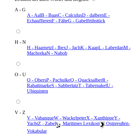
A - G
A - Aal
B - Baas
C - Calculus
D - dalbern
E -
Echauffieren
F - Fähe
G - Gabelfrühstück
H - N
H - Haarnetz
I - Ibex
J - Jach
K - Kaap
L - Laberdan
M -
Machorka
N - Nabob
O - U
O - Obers
P - Pachulke
Q - Quacksalber
R -
Rabattmarke
S - Sabberlatz
T - Tabernakel
U -
Ubiquisten
V - Z
V - Vabanque
W - Wackelpeter
X - Xanthippe
Y -
Yacht
Z - Zabel
️ Maritimes Lexikon
️ Ostpreußen-
Vokabular