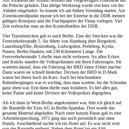
Am Vorabend der Abfahrt wurden alle vorgefertigten Folienteile auf
die Pritsche geladen. Das übrige Werkzeug wurde erst kurz vor der
Abfahrt eingeladen. So konnte ich am frühen Vormittag starten. Am
Zonenkontrollpunkt musste ich bei der Einreise in die DDR meinen
gültigen Reisepass und die Frachtpapiere der Firma vorlegen. Viel
Zeit verbrachte man an den Kontrollstellen der DDR.
Vier Transitstrecken gab es nach Berlin. Eine der Strecken war die
Fernverkehrsstraße 5. Sie führte von Hamburg über Bergedorf,
Lauenburg/Elbe, Boizenburg, Ludwigslust, Perleberg, Kyritz,
Nauen, Berlin-Staaken, mit 238 Kilometern Länge. Die
Fernverkehrsstraße 5 durfte man nicht verlassen. An allen Ecken
und Knicks standen die Volkspolizisten mit ihren Fahrzeugen. Sie
warteten darauf, dass ein Fahrzeug der BRD einen Fehler machte.
Dann waren sie schnell hinterher. Devisen der BRD in D-Mark
waren bei ihnen hoch im Kurs. Auch bei beschrankten
Bahnübergängen war es wichtig, dass man wartete, bis die Schranke
ganz oben war. Erst dann durfte man losfahren. Es lief alles gut,
keine Panne und keine Devisen der Volkspolizei abgegeben.
Als ich dann in West-Berlin angekommen war, fuhr ich gleich auf
die Baustelle der Esso AG in Berlin-Spandau. Dort wurde das
gesamte Material abgeladen. Nach einer kurzen Pause gab es eine
Arbeitsbesprechung, 1971 ging das noch persönlich und ohne
Handy. Anschließend suchte ich ein Hotel auf. Es war nicht weit
von der Baustelle entfernt. Neben dem Hotel lag ein Aldi-