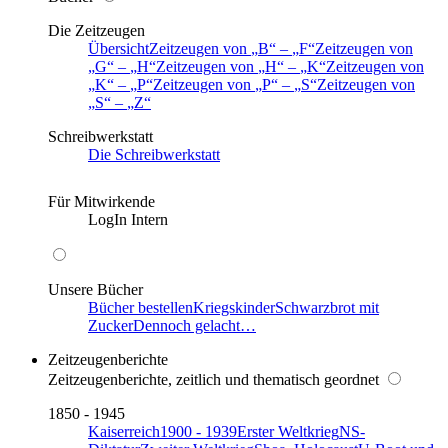
Die Zeitzeugen
Übersicht
Zeitzeugen von
B
–
F
Zeitzeugen von
G
–
H
Zeitzeugen von
H
–
K
Zeitzeugen von
K
–
P
Zeitzeugen von
P
–
S
Zeitzeugen von
S
–
Z
Schreibwerkstatt
Die Schreibwerkstatt
Für Mitwirkende
LogIn Intern
Unsere Bücher
Bücher bestellen
Kriegskinder
Schwarzbrot mit
Zucker
Dennoch gelacht…
Zeitzeugenberichte
Zeitzeugenberichte, zeitlich und thematisch geordnet
1850 - 1945
Kaiserreich
1900 - 1939
Erster Weltkrieg
NS-