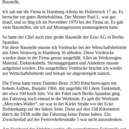
Baustelle.
Ich sah mir die Firma in Hamburg-Altona im Hohenesch 17 an. Es
herrschte ein gutes Betriebsklima. Der Meister Paul L. war gut
drauf, und so fing ich im November 1970 bei der Firma an. Es gab
viele Baustellen, die ich auf Montagetouren kennengelernt habe.
So hatte der Chef auch eine große Baustelle der Esso AG in Berlin-
Spandau.
Für diese Baustelle musste ich Vordrucke bei der Wirtschaftsbehörde
am Alten Steinweg in Hamburg 36 abholen. Diese Vordrucke
wurden dann in der Firma genau ausgefüllt. Alles an Werkzeugen,
Material, Elektrokabeln, Stromaggregaten und Aluleitern musste
aufgelistet werden. Die ausgefüllten Vordrucke brachte ich wieder
zur Wirtschaftsbehörde und bekam sie abgestempelt zurück.
Die Firma hatte einen Daimler-Benz 319D Pritschenwagen mit
hohem Aufbau, Baujahr 1966, mit ungefähr 60 Litern Tankinhalt,
der etwa 100 km/h fuhr. Vor der Fahrt nach Berlin-Spandau ging
das Fahrzeug noch einmal in die Werkstatt. Es gab die Werkstatt
Mercedes-Walter
, sie war in der Kieler Straße vor der Ecke
Holstenkamp auf der linken Seite. Denn auf den 238 Kilometern
durch die DDR sollte das Fahrzeug keine Panne haben. Ein
Zwischenfall auf der Fernverkehrsstraße 5 war nicht auszudenken.