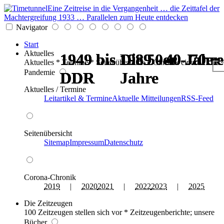
Eine Zeitreise in die Vergangenheit … die Zeittafel der
Machtergreifung 1933 … Parallelen zum Heute entdecken
Navigator
Start
Aktuelles
1949 bis 1989 - 40 Jahre
1949 bis 1989 - 40 Jahre
1949 bis 1989 - 40 Jahre
1949 bis 1989 - 40 Jahre
Die 50er - 70er
Die 50er - 70er
z
Aktuelles * Termine * Seitenüberblick * Chronik einer
Pandemie
DDR
DDR
DDR
DDR
Jahre
Jahre
Aktuelles / Termine
Leitartikel & Termine
Aktuelle Mitteilungen
RSS-Feed
Seitenübersicht
Sitemap
Impressum
Datenschutz
Corona-Chronik
2019
|
2020
2021
|
2022
2023
|
2025
Die Zeitzeugen
100 Zeitzeugen stellen sich vor * Zeitzeugenberichte; unsere
Bücher