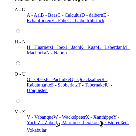
A - G
A - Aal
B - Baas
C - Calculus
D - dalbern
E -
Echauffieren
F - Fähe
G - Gabelfrühstück
H - N
H - Haarnetz
I - Ibex
J - Jach
K - Kaap
L - Laberdan
M -
Machorka
N - Nabob
O - U
O - Obers
P - Pachulke
Q - Quacksalber
R -
Rabattmarke
S - Sabberlatz
T - Tabernakel
U -
Ubiquisten
V - Z
V - Vabanque
W - Wackelpeter
X - Xanthippe
Y -
Yacht
Z - Zabel
️ Maritimes Lexikon
️ Ostpreußen-
Vokabular