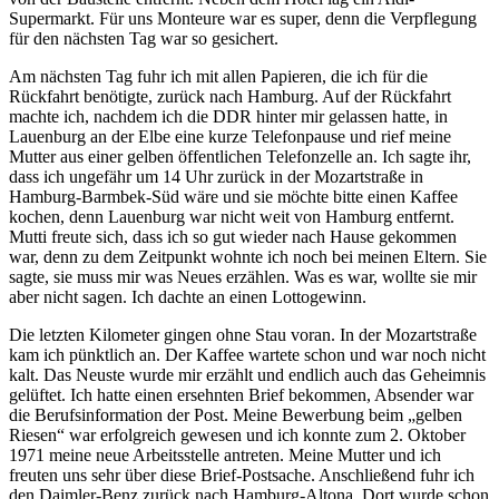
Supermarkt. Für uns Monteure war es super, denn die Verpflegung
für den nächsten Tag war so gesichert.
Am nächsten Tag fuhr ich mit allen Papieren, die ich für die
Rückfahrt benötigte, zurück nach Hamburg. Auf der Rückfahrt
machte ich, nachdem ich die DDR hinter mir gelassen hatte, in
Lauenburg an der Elbe eine kurze Telefonpause und rief meine
Mutter aus einer gelben öffentlichen Telefonzelle an. Ich sagte ihr,
dass ich ungefähr um 14 Uhr zurück in der Mozartstraße in
Hamburg-Barmbek-Süd wäre und sie möchte bitte einen Kaffee
kochen, denn Lauenburg war nicht weit von Hamburg entfernt.
Mutti freute sich, dass ich so gut wieder nach Hause gekommen
war, denn zu dem Zeitpunkt wohnte ich noch bei meinen Eltern. Sie
sagte, sie muss mir was Neues erzählen. Was es war, wollte sie mir
aber nicht sagen. Ich dachte an einen Lottogewinn.
Die letzten Kilometer gingen ohne Stau voran. In der Mozartstraße
kam ich pünktlich an. Der Kaffee wartete schon und war noch nicht
kalt. Das Neuste wurde mir erzählt und endlich auch das Geheimnis
gelüftet. Ich hatte einen ersehnten Brief bekommen, Absender war
die Berufsinformation der Post. Meine Bewerbung beim
gelben
Riesen
war erfolgreich gewesen und ich konnte zum 2. Oktober
1971 meine neue Arbeitsstelle antreten. Meine Mutter und ich
freuten uns sehr über diese Brief-Postsache. Anschließend fuhr ich
den Daimler-Benz zurück nach Hamburg-Altona. Dort wurde schon