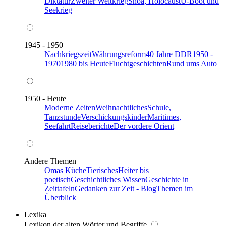
Diktatur
Zweiter Weltkrieg
Shoa, Holocaust
U-Boot und
Seekrieg
1945 - 1950
Nachkriegszeit
Währungsreform
40 Jahre DDR
1950 -
1970
1980 bis Heute
Fluchtgeschichten
Rund ums Auto
1950 - Heute
Moderne Zeiten
Weihnachtliches
Schule,
Tanzstunde
Verschickungskinder
Maritimes,
Seefahrt
Reiseberichte
Der vordere Orient
Andere Themen
Omas Küche
Tierisches
Heiter bis
poetisch
Geschichtliches Wissen
Geschichte in
Zeittafeln
Gedanken zur Zeit - Blog
Themen im
Überblick
Lexika
Lexikon der alten Wörter und Begriffe