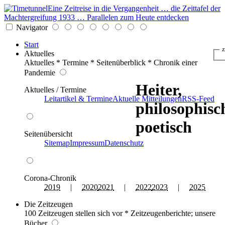
Eine Zeitreise in die Vergangenheit … die Zeittafel der
Machtergreifung 1933 … Parallelen zum Heute entdecken
Navigator
Start
z
Aktuelles
Aktuelles * Termine * Seitenüberblick * Chronik einer
Pandemie
Heiter,
Aktuelles / Termine
Leitartikel & Termine
Aktuelle Mitteilungen
RSS-Feed
philosophisc
poetisch
Seitenübersicht
Sitemap
Impressum
Datenschutz
Corona-Chronik
2019
|
2020
2021
|
2022
2023
|
2025
Die Zeitzeugen
100 Zeitzeugen stellen sich vor * Zeitzeugenberichte; unsere
Bücher