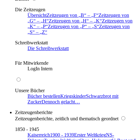
Die Zeitzeugen
Übersicht
Zeitzeugen von
B
–
F
Zeitzeugen von
G
–
H
Zeitzeugen von
H
–
K
Zeitzeugen von
K
–
P
Zeitzeugen von
P
–
S
Zeitzeugen von
S
–
Z
Schreibwerkstatt
Die Schreibwerkstatt
Für Mitwirkende
LogIn Intern
Unsere Bücher
Bücher bestellen
Kriegskinder
Schwarzbrot mit
Zucker
Dennoch gelacht…
Zeitzeugenberichte
Zeitzeugenberichte, zeitlich und thematisch geordnet
1850 - 1945
Kaiserreich
1900 - 1939
Erster Weltkrieg
NS-