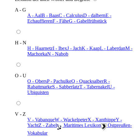
A - G
A - Aal
B - Baas
C - Calculus
D - dalbern
E -
Echauffieren
F - Fähe
G - Gabelfrühstück
H - N
H - Haarnetz
I - Ibex
J - Jach
K - Kaap
L - Laberdan
M -
Machorka
N - Nabob
O - U
O - Obers
P - Pachulke
Q - Quacksalber
R -
Rabattmarke
S - Sabberlatz
T - Tabernakel
U -
Ubiquisten
V - Z
V - Vabanque
W - Wackelpeter
X - Xanthippe
Y -
Yacht
Z - Zabel
️ Maritimes Lexikon
️ Ostpreußen-
Vokabular