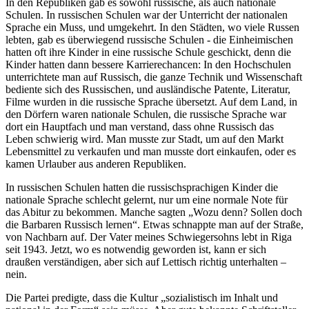
In den Republiken gab es sowohl russische, als auch nationale
Schulen. In russischen Schulen war der Unterricht der nationalen
Sprache ein Muss, und umgekehrt. In den Städten, wo viele Russen
lebten, gab es überwiegend russische Schulen - die Einheimischen
hatten oft ihre Kinder in eine russische Schule geschickt, denn die
Kinder hatten dann bessere Karrierechancen: In den Hochschulen
unterrichtete man auf Russisch, die ganze Technik und Wissenschaft
bediente sich des Russischen, und ausländische Patente, Literatur,
Filme wurden in die russische Sprache übersetzt. Auf dem Land, in
den Dörfern waren nationale Schulen, die russische Sprache war
dort ein Hauptfach und man verstand, dass ohne Russisch das
Leben schwierig wird. Man musste zur Stadt, um auf den Markt
Lebensmittel zu verkaufen und man musste dort einkaufen, oder es
kamen Urlauber aus anderen Republiken.
In russischen Schulen hatten die russischsprachigen Kinder die
nationale Sprache schlecht gelernt, nur um eine normale Note für
das Abitur zu bekommen. Manche sagten
Wozu denn? Sollen doch
die Barbaren Russisch lernen
. Etwas schnappte man auf der Straße,
von Nachbarn auf. Der Vater meines Schwiegersohns lebt in Riga
seit 1943. Jetzt, wo es notwendig geworden ist, kann er sich
draußen verständigen, aber sich auf Lettisch richtig unterhalten –
nein.
Die Partei predigte, dass die Kultur
sozialistisch im Inhalt und