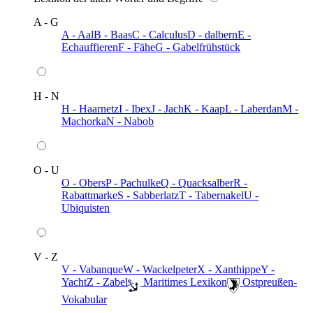
A - G
A - Aal
B - Baas
C - Calculus
D - dalbern
E -
Echauffieren
F - Fähe
G - Gabelfrühstück
H - N
H - Haarnetz
I - Ibex
J - Jach
K - Kaap
L - Laberdan
M -
Machorka
N - Nabob
O - U
O - Obers
P - Pachulke
Q - Quacksalber
R -
Rabattmarke
S - Sabberlatz
T - Tabernakel
U -
Ubiquisten
V - Z
V - Vabanque
W - Wackelpeter
X - Xanthippe
Y -
Yacht
Z - Zabel
️ Maritimes Lexikon
️ Ostpreußen-
Vokabular