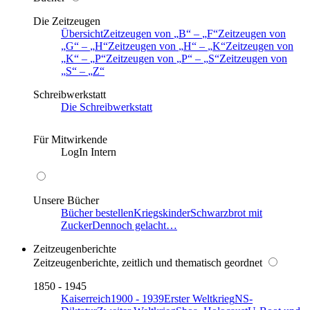
Die Zeitzeugen
Übersicht
Zeitzeugen von
B
–
F
Zeitzeugen von
G
–
H
Zeitzeugen von
H
–
K
Zeitzeugen von
K
–
P
Zeitzeugen von
P
–
S
Zeitzeugen von
S
–
Z
Schreibwerkstatt
Die Schreibwerkstatt
Für Mitwirkende
LogIn Intern
Unsere Bücher
Bücher bestellen
Kriegskinder
Schwarzbrot mit
Zucker
Dennoch gelacht…
Zeitzeugenberichte
Zeitzeugenberichte, zeitlich und thematisch geordnet
1850 - 1945
Kaiserreich
1900 - 1939
Erster Weltkrieg
NS-