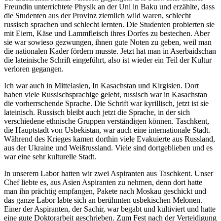
Freundin unterrichtete Physik an der Uni in Baku und erzählte, dass
die Studenten aus der Provinz ziemlich wild waren, schlecht
russisch sprachen und schlecht lernten. Die Studenten probierten sie
mit Eiern, Käse und Lammfleisch ihres Dorfes zu bestechen. Aber
sie war sowieso gezwungen, ihnen gute Noten zu geben, weil man
die nationalen Kader fördern musste. Jetzt hat man in Aserbaidschan
die lateinische Schrift eingeführt, also ist wieder ein Teil der Kultur
verloren gegangen.
Ich war auch in Mittelasien, In Kasachstan und Kirgisien. Dort
haben viele Russischsprachige gelebt, russisch war in Kasachstan
die vorherrschende Sprache. Die Schrift war kyrillisch, jetzt ist sie
lateinisch. Russisch bleibt auch jetzt die Sprache, in der sich
verschiedene ethnische Gruppen verständigen können. Taschkent,
die Hauptstadt von Usbekistan, war auch eine internationale Stadt.
Während des Krieges kamen dorthin viele Evakuierte aus Russland,
aus der Ukraine und Weißrussland. Viele sind dortgeblieben und es
war eine sehr kulturelle Stadt.
In unserem Labor hatten wir zwei Aspiranten aus Taschkent. Unser
Chef liebte es, aus Asien Aspiranten zu nehmen, denn dort hatte
man ihn prächtig empfangen, Pakete nach Moskau geschickt und
das ganze Labor labte sich an berühmten usbekischen Melonen.
Einer der Aspiranten, der Sachir, war begabt und kultiviert und hatte
eine gute Doktorarbeit geschrieben. Zum Fest nach der Verteidigung