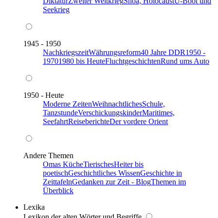
Diktatur
Zweiter Weltkrieg
Shoa, Holocaust
U-Boot und
Seekrieg
1945 - 1950
Nachkriegszeit
Währungsreform
40 Jahre DDR
1950 -
1970
1980 bis Heute
Fluchtgeschichten
Rund ums Auto
1950 - Heute
Moderne Zeiten
Weihnachtliches
Schule,
Tanzstunde
Verschickungskinder
Maritimes,
Seefahrt
Reiseberichte
Der vordere Orient
Andere Themen
Omas Küche
Tierisches
Heiter bis
poetisch
Geschichtliches Wissen
Geschichte in
Zeittafeln
Gedanken zur Zeit - Blog
Themen im
Überblick
Lexika
Lexikon der alten Wörter und Begriffe