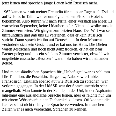
jetzt lernen und sprechen junge Letten kein Russisch mehr.
1962 kamen wir mit meiner Freundin für ein paar Tage nach Estland
auf Urlaub. In Tallin war es unmöglich einen Platz im Hotel zu
bekommen. Also fuhren wir nach Pirita, einer Vorstadt am Meer. Es
war schon September, keine Urlauber mehr. Niemand wollte uns ein
Zimmer vermieten. Wir gingen zum letzten Haus. Der Wirt war sehr
unfreundlich und gab uns zu verstehen, dass er kein Russisch
spricht. Dann sprach ich ihn auf Deutsch an. In dem Moment
veränderte sich sein Gesicht und er bat uns ins Haus. Die Dielen
waren gestrichen und noch nicht ganz trocken, er hat ein paar
Bretter gelegt und uns ein schönes Zimmer vermietet, obwohl wir
ungeliebte russische
Besatzer
waren. So haben wir miteinander
gelebt.
Und mit ausländischen Sprachen für
Unbefugte
war es schlimm.
Die Tradition, die Puschkin, Turgenew, Nabokow erlaubte,
Französisch, Englisch ebenso gut wie Russisch zu sprechen, war
verloren gegangen. In der UdSSR war der Sprachunterricht sehr
mangelhaft. Man konnte in der Schule, in der Uni, in der Aspirantur
jahrelang eine ausländische Sprache lernen, aber es reichte nur, um
mit einem Wörterbuch einen Fachartikel zu lesen. Oft konnten die
Lehrer selbst nicht richtig die Sprache verwenden. In manchen
Zeiten war es auch verdächtig, Sprachen zu kennen.