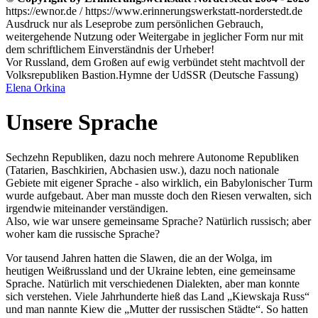
https://ewnor.de / https://www.erinnerungswerkstatt-norderstedt.de
Ausdruck nur als Leseprobe zum persönlichen Gebrauch,
weitergehende Nutzung oder Weitergabe in jeglicher Form nur mit
dem schriftlichem Einverständnis der Urheber!
Vor Russland, dem Großen auf ewig verbündet steht machtvoll der
Volksrepubliken Bastion.
Hymne der UdSSR (Deutsche Fassung)
Elena Orkina
Unsere Sprache
Sechzehn Republiken, dazu noch mehrere Autonome Republiken
(Tatarien, Baschkirien, Abchasien usw.), dazu noch nationale
Gebiete mit eigener Sprache - also wirklich, ein Babylonischer Turm
wurde aufgebaut. Aber man musste doch den Riesen verwalten, sich
irgendwie miteinander verständigen.
Also, wie war unsere gemeinsame Sprache? Natürlich russisch; aber
woher kam die russische Sprache?
Vor tausend Jahren hatten die Slawen, die an der Wolga, im
heutigen Weißrussland und der Ukraine lebten, eine gemeinsame
Sprache. Natürlich mit verschiedenen Dialekten, aber man konnte
sich verstehen. Viele Jahrhunderte hieß das Land
Kiewskaja Russ
und man nannte Kiew die
Mutter der russischen Städte
. So hatten