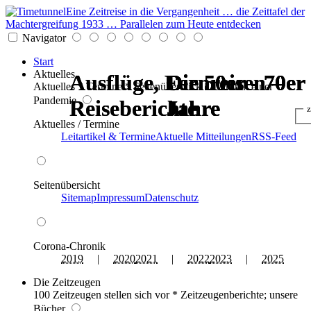
Eine Zeitreise in die Vergangenheit … die Zeittafel der
Machtergreifung 1933 … Parallelen zum Heute entdecken
Navigator
Start
Aktuelles
Ausflüge, Fernreisen –
Ausflüge, Fernreisen –
Die 50er - 70er
Die 50er - 70er
Die 50er - 70er
Die 50er - 70er
Aktuelles * Termine * Seitenüberblick * Chronik einer
Pandemie
Reiseberichte
Reiseberichte
Jahre
Jahre
Jahre
Jahre
z
Aktuelles / Termine
Leitartikel & Termine
Aktuelle Mitteilungen
RSS-Feed
Seitenübersicht
Sitemap
Impressum
Datenschutz
Corona-Chronik
2019
|
2020
2021
|
2022
2023
|
2025
Die Zeitzeugen
100 Zeitzeugen stellen sich vor * Zeitzeugenberichte; unsere
Bücher