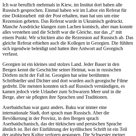
Ich war beruflich mehrmals in Kiew, im Institut dort haben alle
Russisch gesprochen. Einmal haben wir im Labor ein Referat für
eine Doktorarbeit mit der Post erhalten, man hat uns um eine
Rezension gebeten. Das Referat wurde in Ukrainisch gedruckt.
Manche Ausdrücke klangen zum Lachen komisch, aber man konnte
alles verstehen und die Schrift war die Gleiche, nur das
i
mit
einem Punkt. Wir schickten also die Rezension auf Russisch ab. Das
gleiche Referat erhielten auch die Kollegen in Georgien. Die fühlten
sich irgendwie beleidigt und hatten ihre Antwort auf Georgisch
verfasst.
Georgien ist ein kleines und stolzes Land. Jeder Bauer in den
Bergen kennt die Geschichte seiner Heimat, was in russischen
Dörfern nicht der Fall ist. Georgien hat seine berühmten
Schriftsteller und Dichter und dort wurden auch georgische Filme
gedreht. Die meisten konnten sich auf Russisch verständigen, es
kamen jedoch viele Urlauber zum Schwarzen Meer und in die
Berge, aber sie pflegten ihre Sprachen und Traditionen.
Aserbaidschan war ganz anders. Baku war immer eine
internationale Stadt, dort sprach man Russisch. Aber die
Bevölkerung in der Provinz, in den Bergen sprach
Aserbaidschanisch, das der türkischen und persischen Sprache
ähnlich ist. Bei der Einführung der kyrillischen Schrift ist ein Teil
der arabischen Kultur verloren gegangen. Die Schwester meiner