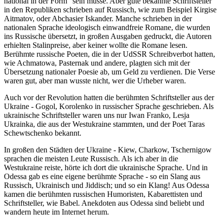
national in der Form
sein müsse. Aber gute bekannte Schriftsteller
in den Republiken schrieben auf Russisch, wie zum Beispiel Kirgise
Aitmatov, oder Abchasier Iskander. Manche schrieben in der
nationalen Sprache ideologisch einwandfreie Romane, die wurden
ins Russische übersetzt, in großen Ausgaben gedruckt, die Autoren
erhielten Stalinpreise, aber keiner wollte die Romane lesen.
Berühmte russische Poeten, die in der UdSSR Schreibverbot hatten,
wie Achmatowa, Pasternak und andere, plagten sich mit der
Übersetzung nationaler Poesie ab, um Geld zu verdienen. Die Verse
waren gut, aber man wusste nicht, wer die Urheber waren.
Auch vor der Revolution hatten die berühmten Schriftsteller aus der
Ukraine - Gogol, Korolenko in russischer Sprache geschrieben. Als
ukrainische Schriftsteller waren uns nur Iwan Franko, Lesja
Ukrainka, die aus der Westukraine stammten, und der Poet Taras
Schewtschenko bekannt.
In großen den Städten der Ukraine - Kiew, Charkow, Tschernigow
sprachen die meisten Leute Russisch. Als ich aber in die
Westukraine reiste, hörte ich dort die ukrainische Sprache. Und in
Odessa gab es eine eigene berühmte Sprache - so ein Slang aus
Russisch, Ukrainisch und Jiddisch; und so ein Klang! Aus Odessa
kamen die berühmten russischen Humoristen, Kabarettisten und
Schriftsteller, wie Babel. Anekdoten aus Odessa sind beliebt und
wandern heute im Internet herum.