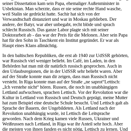
seiner Dissertation kam sein Papa, ehemaliger Außenminister in
Usbekistan. Man scherzte, dass er nie seine rechte Hand wasche,
weil Stalin sie gedrückt hatte. Sachir hat sich von der
Verwandtschaft distanziert und war in Moskau geblieben. Der
andere, der Batyr, war aber unbegabt, recht blöde und sprach
schlecht Russisch. Das ganze Labor plagte sich mit seiner
Doktorarbeit ab - das war der Preis für die Melonen. Aber sein Papa
hat für den Sohn in Taschkent ein Institut gegründet. Er war als
Haupt eines Klans allmächtig.
In den baltischen Republiken, die erst ab 1940 zur UdSSR gehörten,
war Russisch viel weniger beliebt. Im Café, im Laden, in den
Behörden hat man mit dir natürlich russisch gesprochen. Auch in
den Urlaubsregionen, die in der UdSSR sehr beliebt waren. Aber
auf der Straße konnte man dir zeigen, dass man Russisch nicht
versteht. In Riga konnte man auf der Straße
ne saprot
Lettisch:
Ich verstehe nicht
hören. Russen, die noch im unabhängigen
Lettland aufwuchsen, sprachen Lettisch. Vor der Revolution war die
Kultur in Lettland von Russisch und Deutsch geprägt, meine Mutter
hat zum Beispiel eine deutsche Schule besucht. Und Lettisch galt als
Sprache der Bauern, der Ungebildeten. Als Lettland nach der
Revolution unabhängig wurde, ist Lettisch die Leitsprache
geworden. Nach dem Krieg kamen viele Russen, Ukrainer und
Weißrussen nach Lettland, in Riga war ihr Anteil sehr hoch. Aber
die meisten von ihnen fanden es nicht nötig, Lettisch zu lernen. Und