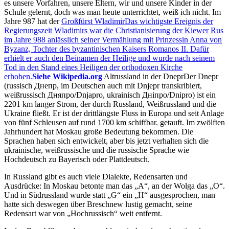
es unsere Vorfahren, unsere Eltern, wir und unsere Kinder in der
Schule gelernt, doch was man heute unterrichtet, weiß ich nicht. Im
Jahre 987 hat der
Großfürst Wladimir
Das wichtigste Ereignis der
Regierungszeit Wladimirs war die Christianisierung der Kiewer Rus
im Jahre 988 anlässlich seiner Vermählung mit Prinzessin Anna von
Byzanz, Tochter des byzantinischen Kaisers Romanos II. Dafür
erhielt er auch den Beinamen der Heilige und wurde nach seinem
Tod in den Stand eines Heiligen der orthodoxen Kirche
erhoben.
Siehe Wikipedia.org
Altrussland in der
Dnepr
Der Dnepr
(russisch Днепр, im Deutschen auch mit Dnjepr transkribiert,
weißrussisch Дняпро/Dnjapro, ukrainisch Дніпро/Dnipro) ist ein
2201 km langer Strom, der durch Russland, Weißrussland und die
Ukraine fließt. Er ist der drittlängste Fluss in Europa und seit Anlage
von fünf Schleusen auf rund 1700 km schiffbar.
getauft. Im zwölften
Jahrhundert hat Moskau große Bedeutung bekommen. Die
Sprachen haben sich entwickelt, aber bis jetzt verhalten sich die
ukrainische, weißrussische und die russische Sprache wie
Hochdeutsch zu Bayerisch oder Plattdeutsch.
In Russland gibt es auch viele Dialekte, Redensarten und
Ausdrücke: In Moskau betonte man das
A
, an der Wolga das
O
.
Und in Südrussland wurde statt
G
ein
H
ausgesprochen, man
hatte sich deswegen über Breschnew lustig gemacht, seine
Redensart war von
Hochrussisch
weit entfernt.