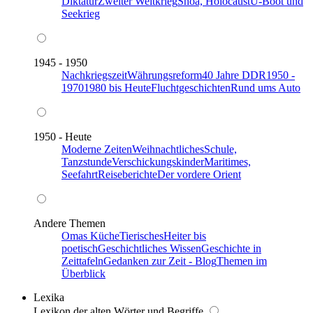
Diktatur
Zweiter Weltkrieg
Shoa, Holocaust
U-Boot und
Seekrieg
1945 - 1950
Nachkriegszeit
Währungsreform
40 Jahre DDR
1950 -
1970
1980 bis Heute
Fluchtgeschichten
Rund ums Auto
1950 - Heute
Moderne Zeiten
Weihnachtliches
Schule,
Tanzstunde
Verschickungskinder
Maritimes,
Seefahrt
Reiseberichte
Der vordere Orient
Andere Themen
Omas Küche
Tierisches
Heiter bis
poetisch
Geschichtliches Wissen
Geschichte in
Zeittafeln
Gedanken zur Zeit - Blog
Themen im
Überblick
Lexika
Lexikon der alten Wörter und Begriffe