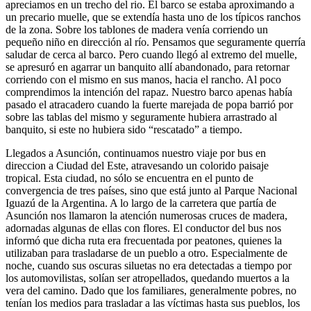
apreciamos en un trecho del rio. El barco se estaba aproximando a
un precario muelle, que se extendía hasta uno de los típicos ranchos
de la zona. Sobre los tablones de madera venía corriendo un
pequeño niño en dirección al río. Pensamos que seguramente querría
saludar de cerca al barco. Pero cuando llegó al extremo del muelle,
se apresuró en agarrar un banquito allí abandonado, para retornar
corriendo con el mismo en sus manos, hacia el rancho. Al poco
comprendimos la intención del rapaz. Nuestro barco apenas había
pasado el atracadero cuando la fuerte marejada de popa barrió por
sobre las tablas del mismo y seguramente hubiera arrastrado al
banquito, si este no hubiera sido
rescatado
a tiempo.
Llegados a Asunción, continuamos nuestro viaje por bus en
direccion a Ciudad del Este, atravesando un colorido paisaje
tropical. Esta ciudad, no sólo se encuentra en el punto de
convergencia de tres países, sino que está junto al Parque Nacional
Iguazú de la Argentina. A lo largo de la carretera que partía de
Asunción nos llamaron la atención numerosas cruces de madera,
adornadas algunas de ellas con flores. El conductor del bus nos
informó que dicha ruta era frecuentada por peatones, quienes la
utilizaban para trasladarse de un pueblo a otro. Especialmente de
noche, cuando sus oscuras siluetas no era detectadas a tiempo por
los automovilistas, solían ser atropellados, quedando muertos a la
vera del camino. Dado que los familiares, generalmente pobres, no
tenían los medios para trasladar a las víctimas hasta sus pueblos, los