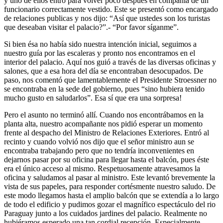
y uno de ellos entró para volver poco después en compañía de un
funcionario correctamente vestido. Este se presentó como encargado
de relaciones publicas y nos dijo:
Así que ustedes son los turistas
que deseaban visitar el palacio?
.-
Por favor síganme
.
Si bien ésa no había sido nuestra intención inicial, seguimos a
nuestro guía por las escaleras y pronto nos encontramos en el
interior del palacio. Aquí nos guió a través de las diversas oficinas y
salones, que a esa hora del día se encontraban desocupados. De
paso, nos comentó que lamentablemente el Presidente Stroessner no
se encontraba en la sede del gobierno, pues
sino hubiera tenido
mucho gusto en saludarlos
. Esa sí que era una sorpresa!
Pero el asunto no terminó allí. Cuando nos encontrábamos en la
planta alta, nuestro acompañante nos pidió esperar un momento
frente al despacho del Ministro de Relaciones Exteriores. Entró al
recinto y cuando volvió nos dijo que el señor ministro aun se
encontraba trabajando pero que no tendría inconvenientes en
dejarnos pasar por su oficina para llegar hasta el balcón, pues éste
era el único acceso al mismo. Respetuosamente atravesamos la
oficina y saludamos al pasar al ministro. Este levantó brevemente la
vista de sus papeles, para responder cortésmente nuestro saludo. De
este modo llegamos hasta el amplio balcón que se extendía a lo largo
de todo el edificio y pudimos gozar el magnífico espectáculo del rio
Paraguay junto a los cuidados jardines del palacio. Realmente no
hubiéramos esperado una tan cordial recepción. Especialmente,