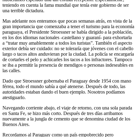
teniendo en cuenta la fama mundial que tenía este gobierno de ser
una terrible dictadura.
Mas adelante nos enteramos que pocas semanas atrás, en vista de la
gran importancia que comenzaba a tener el turismo para la economía
paraguaya, el Presidente Stroessner se había dirigido a la población,
en los dos idiomas nacionales -castellano y guaraní- para exhortarla
a
tratar muy amablemente a todos los turistas
. También el aspecto
exterior debía ser cuidado: no se toleraría que jóvenes con el cabello
largo o tacos altos anduvieran por la ciudad. La policía se encargaría
de cortarles el pelo y achicarles los tacos a los infractores. Tampoco
se iba a permitir la presencia de mendigos o personas indeseables en
las calles.
Dado que Stroessner gobernaba el Paraguay desde 1954 con mano
férrea, todo el mundo sabía a qué atenerse. Después de todo, las
autoridades estaban dando el buen ejemplo. Nosotros podíamos
atestiguarlo.
Navegando corriente abajo, el viaje de retorno, con una sola parada
en Santa Fe, se hizo más corto. Después de tres días arribamos
nuevamente a la jungla de cemento que se denomina ciudad de los
Buenos Aires.
Recordamos al Paraguay como un país empobrecido pero