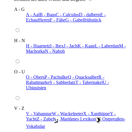
A - G
A - Aal
B - Baas
C - Calculus
D - dalbern
E -
Echauffieren
F - Fähe
G - Gabelfrühstück
H - N
H - Haarnetz
I - Ibex
J - Jach
K - Kaap
L - Laberdan
M -
Machorka
N - Nabob
O - U
O - Obers
P - Pachulke
Q - Quacksalber
R -
Rabattmarke
S - Sabberlatz
T - Tabernakel
U -
Ubiquisten
V - Z
V - Vabanque
W - Wackelpeter
X - Xanthippe
Y -
Yacht
Z - Zabel
️ Maritimes Lexikon
️ Ostpreußen-
Vokabular