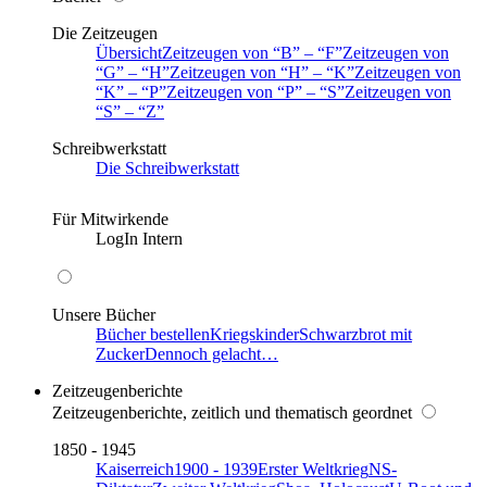
Die Zeitzeugen
Übersicht
Zeitzeugen von
B
–
F
Zeitzeugen von
G
–
H
Zeitzeugen von
H
–
K
Zeitzeugen von
K
–
P
Zeitzeugen von
P
–
S
Zeitzeugen von
S
–
Z
Schreibwerkstatt
Die Schreibwerkstatt
Für Mitwirkende
LogIn Intern
Unsere Bücher
Bücher bestellen
Kriegskinder
Schwarzbrot mit
Zucker
Dennoch gelacht…
Zeitzeugenberichte
Zeitzeugenberichte, zeitlich und thematisch geordnet
1850 - 1945
Kaiserreich
1900 - 1939
Erster Weltkrieg
NS-