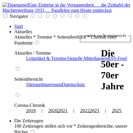
Eine Zeitreise in die Vergangenheit … die Zeittafel der
Machtergreifung 1933 … Parallelen zum Heute entdecken
Navigator
Start
Aktuelles
zurück zur Normalansicht
Aktuelles * Termine * Seitenüberblick * Chronik einer
Pandemie
Die
Aktuelles / Termine
Leitartikel & Termine
Aktuelle Mitteilungen
RSS-Feed
50er -
70er
Seitenübersicht
Jahre
Sitemap
Impressum
Datenschutz
Corona-Chronik
2019
|
2020
2021
|
2022
2023
|
2025
Die Zeitzeugen
100 Zeitzeugen stellen sich vor * Zeitzeugenberichte; unsere
Bücher