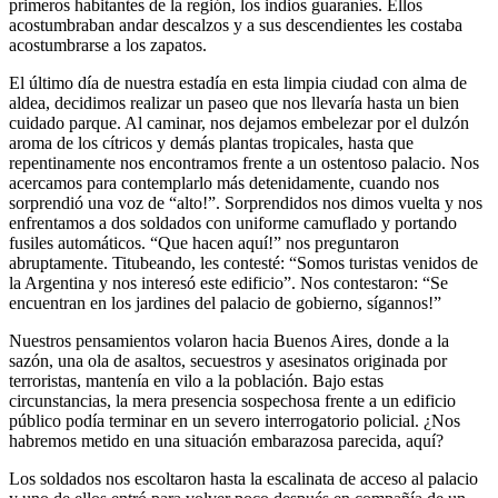
primeros habitantes de la región, los indios guaraníes. Ellos
acostumbraban andar descalzos y a sus descendientes les costaba
acostumbrarse a los zapatos.
El último día de nuestra estadía en esta limpia ciudad con alma de
aldea, decidimos realizar un paseo que nos llevaría hasta un bien
cuidado parque. Al caminar, nos dejamos embelezar por el dulzón
aroma de los cítricos y demás plantas tropicales, hasta que
repentinamente nos encontramos frente a un ostentoso palacio. Nos
acercamos para contemplarlo más detenidamente, cuando nos
sorprendió una voz de
alto!
. Sorprendidos nos dimos vuelta y nos
enfrentamos a dos soldados con uniforme camuflado y portando
fusiles automáticos.
Que hacen aquí!
nos preguntaron
abruptamente. Titubeando, les contesté:
Somos turistas venidos de
la Argentina y nos interesó este edificio
. Nos contestaron:
Se
encuentran en los jardines del palacio de gobierno, sígannos!
Nuestros pensamientos volaron hacia Buenos Aires, donde a la
sazón, una ola de asaltos, secuestros y asesinatos originada por
terroristas, mantenía en vilo a la población. Bajo estas
circunstancias, la mera presencia sospechosa frente a un edificio
público podía terminar en un severo interrogatorio policial. ¿Nos
habremos metido en una situación embarazosa parecida, aquí?
Los soldados nos escoltaron hasta la escalinata de acceso al palacio