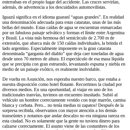
enterraban en el propio lugar del accidente. Las cruces servirían,
además, de advertencia a los descuidados automovilistas.
Iguazú significa en el idioma guaraní
aguas grandes
. En realidad
una denominación adecuada para estas cataratas, unas de las más
bellas del mundo. Estas caídas de agua se encuentran enmarcadas
por un fabuloso paisaje selvático y forman el límite entre Argentina
y Brasil. La vista más hermosa del semicírculo de 2.700 m de
extensión, que abarca más de 150 caídas individuales, la brinda el
lado argentino. Especialmente imponente es la gran catarata
denominada
garganta del diablo
que deja caer toneladas de agua
desde unos 70 metros de altura. El espectáculo de esa masa líquida
que se precipita con gran estruendo, levantando espuma y niebla en
medio de un paisaje exótico, es realmente inolvidable.
De vuelta en Asunción, nos esperaba nuestro barco, que estaba a
nuestra disposición como hotel flotante. Recorrimos la ciudad por
diversos medios. En una oportunidad, al viajar en uno de los
tradicionales tranvías, tuvimos un encuentro inusitado. Subió al
vehículo un hombre correctamente vestido con traje marrón, camisa
blanca y corbata. Pero... no tenía medias ni zapatos! Después de la
sorpresa recibida, observamos con mayor atención a los demás
transeúntes y notamos que andar descalzo no era ninguna rareza en
esta ciudad. No es solamente que la gente no tuviera dinero para
calzarse correctamente. El asunto viene de las costumbres de los