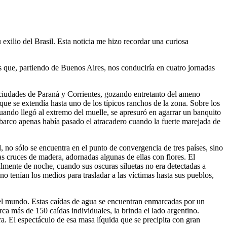
 exilio del Brasil. Esta noticia me hizo recordar una curiosa
es que, partiendo de Buenos Aires, nos conduciría en cuatro jornadas
 ciudades de Paraná y Corrientes, gozando entretanto del ameno
ue se extendía hasta uno de los típicos ranchos de la zona. Sobre los
uando llegó al extremo del muelle, se apresuró en agarrar un banquito
barco apenas había pasado el atracadero cuando la fuerte marejada de
 no sólo se encuentra en el punto de convergencia de tres países, sino
as cruces de madera, adornadas algunas de ellas con flores. El
almente de noche, cuando sus oscuras siluetas no era detectadas a
o tenían los medios para trasladar a las víctimas hasta sus pueblos,
del mundo. Estas caídas de agua se encuentran enmarcadas por un
ca más de 150 caídas individuales, la brinda el lado argentino.
a. El espectáculo de esa masa líquida que se precipita con gran