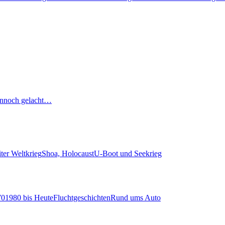
nnoch gelacht…
ter Weltkrieg
Shoa, Holocaust
U-Boot und Seekrieg
70
1980 bis Heute
Fluchtgeschichten
Rund ums Auto