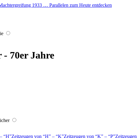
er Machtergreifung 1933 … Parallelen zum Heute entdecken
ie
r - 70er Jahre
ücher
–
H
Zeitzeugen von
H
–
K
Zeitzeugen von
K
–
P
Zeitzeugen