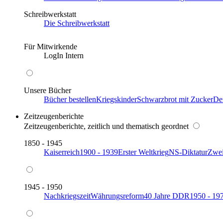
Schreibwerkstatt
Die Schreibwerkstatt
Für Mitwirkende
LogIn Intern
Unsere Bücher
Bücher bestellen
Kriegskinder
Schwarzbrot mit Zucker
De
Zeitzeugenberichte
Zeitzeugenberichte, zeitlich und thematisch geordnet
1850 - 1945
Kaiserreich
1900 - 1939
Erster Weltkrieg
NS-Diktatur
Zwei
1945 - 1950
Nachkriegszeit
Währungsreform
40 Jahre DDR
1950 - 19