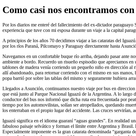
Como casi nos encontramos con 
Por los diarios me enteré del fallecimiento del ex-dictador paraguayo S
experiencia que tuve con mi esposa durante un viaje a la capital para
A principios de los años 70 decidimos viajar a las cataratas del Iguaz
por los ríos Paraná, Pilcomayo y Paraguay directamente hasta Asunci
Navegamos en un confortable buque río arriba, dejando pasar ante nos
ambiente a bordo. Recuerdo un risueño espisodio que apreciamos en un 
tablones de madera venía corriendo un pequeño niño en dirección al r
allí abandonado, para retornar corriendo con el mismo en sus manos, 
popa barrió por sobre las tablas del mismo y seguramente hubiera arras
Llegados a Asunción, continuamos nuestro viaje por bus en direccion a
que está junto al Parque Nacional Iguazú de la Argentina. A lo largo 
conductor del bus nos informó que dicha ruta era frecuentada por peato
tiempo por los automovilistas, solían ser atropellados, quedando muert
los enterraban en el propio lugar del accidente. Las cruces servirían,
Iguazú significa en el idioma guaraní
aguas grandes
. En realidad u
fabuloso paisaje selvático y forman el límite entre Argentina y Brasil
Especialmente imponente es la gran catarata denominada
garganta de