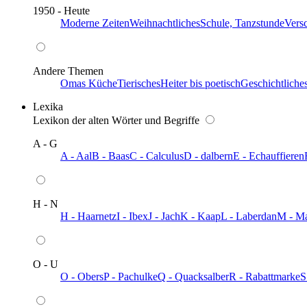
1950 - Heute
Moderne Zeiten
Weihnachtliches
Schule, Tanzstunde
Vers
Andere Themen
Omas Küche
Tierisches
Heiter bis poetisch
Geschichtliche
Lexika
Lexikon der alten Wörter und Begriffe
A - G
A - Aal
B - Baas
C - Calculus
D - dalbern
E - Echauffieren
H - N
H - Haarnetz
I - Ibex
J - Jach
K - Kaap
L - Laberdan
M - M
O - U
O - Obers
P - Pachulke
Q - Quacksalber
R - Rabattmarke
S