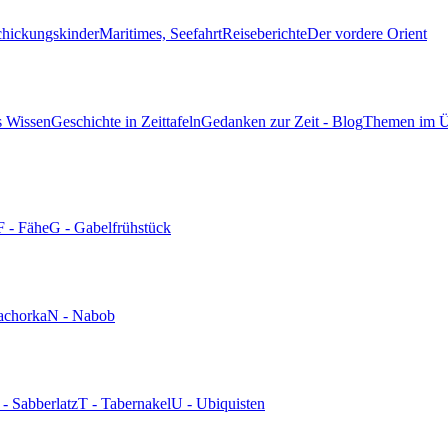
chickungskinder
Maritimes, Seefahrt
Reiseberichte
Der vordere Orient
s Wissen
Geschichte in Zeittafeln
Gedanken zur Zeit - Blog
Themen im Ü
F - Fähe
G - Gabelfrühstück
achorka
N - Nabob
 - Sabberlatz
T - Tabernakel
U - Ubiquisten