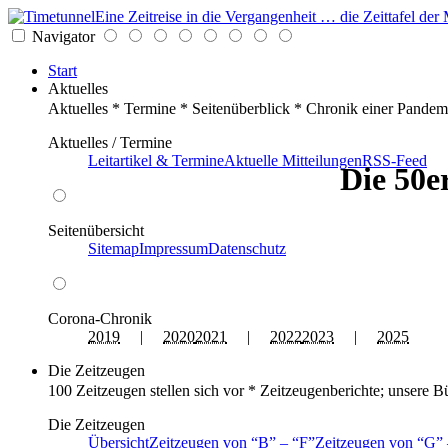
Eine Zeitreise in die Vergangenheit … die Zeittafel d
Navigator
Start
Aktuelles
Aktuelles * Termine * Seitenüberblick * Chronik einer Pandem
Aktuelles / Termine
Leitartikel & Termine
Aktuelle Mitteilungen
RSS-Feed
Die 50e
Seitenübersicht
Sitemap
Impressum
Datenschutz
Corona-Chronik
2019
|
2020
2021
|
2022
2023
|
2025
Die Zeitzeugen
100 Zeitzeugen stellen sich vor * Zeitzeugenberichte; unsere B
Die Zeitzeugen
Übersicht
Zeitzeugen von
B
–
F
Zeitzeugen von
G