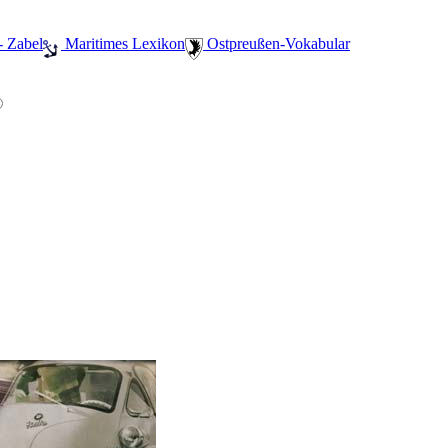
- Zabel
️ Maritimes Lexikon
️ Ostpreußen-Vokabular