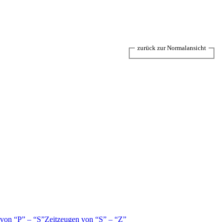
zurück zur Normalansicht
 von
P
–
S
Zeitzeugen von
S
–
Z