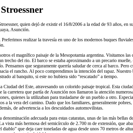
Stroessner
troessner, quien dejó de existir el 16/8/2006 a la edad de 93 años, en su
guaya, Asunción.
ú. Preferimos realizar la travesía en uno de los modernos buques fluvial
ón.
otros el magnífico paisaje de la Mesopotamia argentina. Visitamos las
trecho del rio. El barco se estaba aproximando a un precario muelle, q
ío. Pensamos que seguramente querría saludar de cerca al barco. Pero c
hacia el rancho. Al poco comprendimos la intención del rapaz. Nuestro 
trado al banquito, si este no hubiera sido
rescatado
a tiempo.
 Ciudad del Este, atravesando un colorido paisaje tropical. Esta ciudad,
de la carretera que partía de Asunción nos llamaron la atención numeros
nes, quienes la utilizaban para trasladarse de un pueblo a otro. Especi
os a la vera del camino. Dado que los familiares, generalmente pobres, n
 además, de advertencia a los descuidados automovilistas.
na denominación adecuada para estas cataratas, unas de las más bellas 
. La vista más hermosa del semicírculo de 2.700 m de extensión, que abar
l diablo
que deja caer toneladas de agua desde unos 70 metros de altur