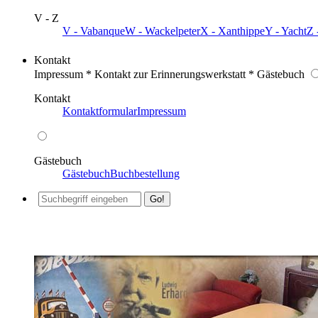
V - Z
V - Vabanque
W - Wackelpeter
X - Xanthippe
Y - Yacht
Z 
Kontakt
Impressum * Kontakt zur Erinnerungswerkstatt * Gästebuch
Kontakt
Kontaktformular
Impressum
Gästebuch
Gästebuch
Buchbestellung