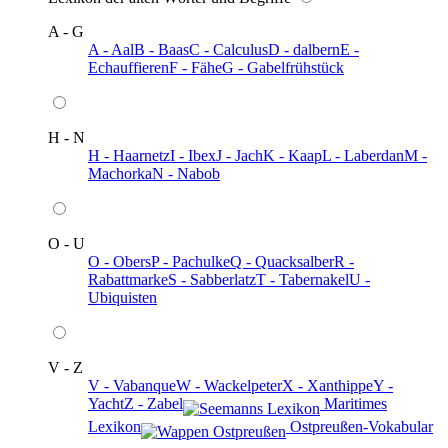
A - G
A - Aal
B - Baas
C - Calculus
D - dalbern
E -
Echauffieren
F - Fähe
G - Gabelfrühstück
H - N
H - Haarnetz
I - Ibex
J - Jach
K - Kaap
L - Laberdan
M -
Machorka
N - Nabob
O - U
O - Obers
P - Pachulke
Q - Quacksalber
R -
Rabattmarke
S - Sabberlatz
T - Tabernakel
U -
Ubiquisten
V - Z
V - Vabanque
W - Wackelpeter
X - Xanthippe
Y -
Yacht
Z - Zabel
️ Maritimes
Lexikon
️ Ostpreußen-Vokabular