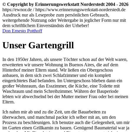
© Copyright by Erinnerungswerkstatt Norderstedt 2004 - 2026
https://ewnor.de / https://www.erinnerungswerkstatt-norderstedt.de
Ausdruck nur als Leseprobe zum persönlichen Gebrauch,
weitergehende Nutzung oder Weitergabe in jeglicher Form nur mit
dem schriftlichem Einverständnis der Urheber!
Don Ernesto Potthoff
Unser Gartengrill
In den 1950er Jahren, als unsere Töchter schon auf der Welt waren,
erweiterten wir unsere Wohnung in Buenos Aires, die auf dem
Hinterhof meiner Eltern stand. Wir ließen ein Obergeschoss
anbauen, in dem sich zwei Schlafzimmer und ein komplett
eingerichtetes Bad befanden. Im Untergeschoss blieben dann ein
großer Wohnraum, das Esszimmer, die Küche, eine Toilette mit
Waschraum und mein Schreibzimmer. Währen der Bauperiode
lebten wir abwechselnd bei der Mutter meiner Frau oder bei meinen
Eltern.
Ich nahm mir ab und zu die Zeit, um die Bauarbeiten zu
überwachen, und manchmal packte ich selber mit an, um den
Prozess zu beschleunigen. Ich benutze auch die Gelegenheit, um mir
im Garten einen Grillkamin zu bauen. Genügend Baumaterial war ja