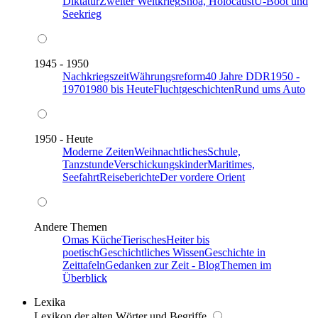
Diktatur
Zweiter Weltkrieg
Shoa, Holocaust
U-Boot und
Seekrieg
1945 - 1950
Nachkriegszeit
Währungsreform
40 Jahre DDR
1950 -
1970
1980 bis Heute
Fluchtgeschichten
Rund ums Auto
1950 - Heute
Moderne Zeiten
Weihnachtliches
Schule,
Tanzstunde
Verschickungskinder
Maritimes,
Seefahrt
Reiseberichte
Der vordere Orient
Andere Themen
Omas Küche
Tierisches
Heiter bis
poetisch
Geschichtliches Wissen
Geschichte in
Zeittafeln
Gedanken zur Zeit - Blog
Themen im
Überblick
Lexika
Lexikon der alten Wörter und Begriffe