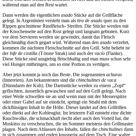
während man auf den Rest wartet.
Dann werden die eigentlichen
asado
Stücke auf die Grillfläche
gelegt. In Argentinien versteht man als
tira de asado
quer zu den
Rippen geschnittene Rindfleisch- Streifen. Die Stücke werden mit
der Knochenseite auf den Rost gelegt und langsam gebraten. Kurz
vor dem Servieren werden sie gewendet, damit das Fleisch
gleichmäßig durch gegart wird. Während man den
asado
verzehrt,
kommen die nächsten Fleischschnitte auf den Grill. Sehr beliebt ist
der
bife de costilla
(T-bone Steak) und auch der
vacío
(Flanke).
Diese Stücke sind ausgiebig fleischhaltig und man muss schon sehr
viel Hunger mitbringen, um so eine Portion zu vertilgen.
Aber jetzt kommt ja noch das Beste. Die sogenannten
achuras
(Innereien). Am bekanntesten sind die
chinchulines de vaca
(Dünndarm der Kuh). Die Darmstücke werden zu einem
Zopf
geflochten, äusserlich gewaschen und auf den Grill gelegt. Nach
einer Weile schwellen sie an und wenn man mit der Messerspitze
oder einer Gabel auf sie einsticht, springt ein Strahl mit dem
dickflüssigen Inhalt in die Höhe. Dieser landet auf den Grillrillen
oder direkt auf der Kohlenglut. Im letzteren Fall entsteht eine dichte
Rauchwolke, die schmackhaft riecht aber auch den Vorteil hat, die
Moskitos zu verscheuchen, die im Sommer meistens den Grillmaster
plagen. Nach dem Ablassen des Inhalts, fallen die
chinchulines
dann
in sich zusammen und enden knusperig auf dem Tisch. Eine wahre