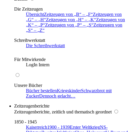
Die Zeitzeugen
Übersicht
Zeitzeugen von
B
–
F
Zeitzeugen von
G
–
H
Zeitzeugen von
H
–
K
Zeitzeugen von
K
–
P
Zeitzeugen von
P
–
S
Zeitzeugen von
S
–
Z
Schreibwerkstatt
Die Schreibwerkstatt
Für Mitwirkende
LogIn Intern
Unsere Bücher
Bücher bestellen
Kriegskinder
Schwarzbrot mit
Zucker
Dennoch gelacht…
Zeitzeugenberichte
Zeitzeugenberichte, zeitlich und thematisch geordnet
1850 - 1945
Kaiserreich
1900 - 1939
Erster Weltkrieg
NS-