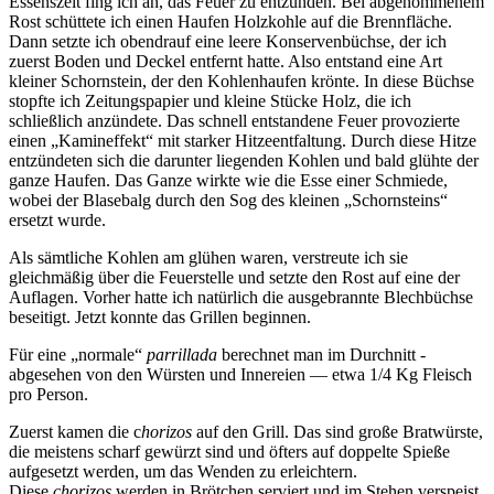
Essenszeit fing ich an, das Feuer zu entzünden. Bei abgenommenem
Rost schüttete ich einen Haufen Holzkohle auf die Brennfläche.
Dann setzte ich obendrauf eine leere Konservenbüchse, der ich
zuerst Boden und Deckel entfernt hatte. Also entstand eine Art
kleiner Schornstein, der den Kohlenhaufen krönte. In diese Büchse
stopfte ich Zeitungspapier und kleine Stücke Holz, die ich
schließlich anzündete. Das schnell entstandene Feuer provozierte
einen
Kamineffekt
mit starker Hitzeentfaltung. Durch diese Hitze
entzündeten sich die darunter liegenden Kohlen und bald glühte der
ganze Haufen. Das Ganze wirkte wie die Esse einer Schmiede,
wobei der Blasebalg durch den Sog des kleinen
Schornsteins
ersetzt wurde.
Als sämtliche Kohlen am glühen waren, verstreute ich sie
gleichmäßig über die Feuerstelle und setzte den Rost auf eine der
Auflagen. Vorher hatte ich natürlich die ausgebrannte Blechbüchse
beseitigt. Jetzt konnte das Grillen beginnen.
Für eine
normale
parrillada
berechnet man im Durchnitt -
abgesehen von den Würsten und Innereien — etwa 1/4 Kg Fleisch
pro Person.
Zuerst kamen die c
horizos
auf den Grill. Das sind große Bratwürste,
die meistens scharf gewürzt sind und öfters auf doppelte Spieße
aufgesetzt werden, um das Wenden zu erleichtern.
Diese
chorizos
werden in Brötchen serviert und im Stehen verspeist,