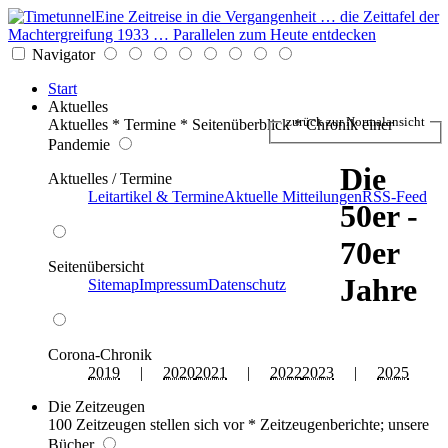
Eine Zeitreise in die Vergangenheit … die Zeittafel der
Machtergreifung 1933 … Parallelen zum Heute entdecken
Navigator
Start
Aktuelles
zurück zur Normalansicht
Aktuelles * Termine * Seitenüberblick * Chronik einer
Pandemie
Die
Aktuelles / Termine
Leitartikel & Termine
Aktuelle Mitteilungen
RSS-Feed
50er -
70er
Seitenübersicht
Jahre
Sitemap
Impressum
Datenschutz
Corona-Chronik
2019
|
2020
2021
|
2022
2023
|
2025
Die Zeitzeugen
100 Zeitzeugen stellen sich vor * Zeitzeugenberichte; unsere
Bücher