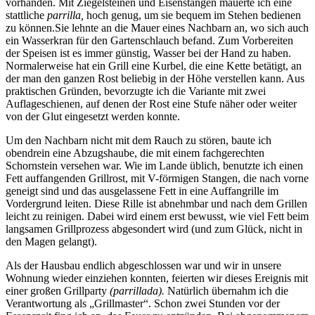
vorhanden. Mit Ziegelsteinen und Eisenstangen mauerte ich eine
stattliche
parrilla,
hoch genug, um sie bequem im Stehen bedienen
zu können.Sie lehnte an die Mauer eines Nachbarn an, wo sich auch
ein Wasserkran für den Gartenschlauch befand. Zum Vorbereiten
der Speisen ist es immer günstig, Wasser bei der Hand zu haben.
Normalerweise hat ein Grill eine Kurbel, die eine Kette betätigt, an
der man den ganzen Rost beliebig in der Höhe verstellen kann. Aus
praktischen Gründen, bevorzugte ich die Variante mit zwei
Auflageschienen, auf denen der Rost eine Stufe näher oder weiter
von der Glut eingesetzt werden konnte.
Um den Nachbarn nicht mit dem Rauch zu stören, baute ich
obendrein eine Abzugshaube, die mit einem fachgerechten
Schornstein versehen war. Wie im Lande üblich, benutzte ich einen
Fett auffangenden Grillrost, mit V-förmigen Stangen, die nach vorne
geneigt sind und das ausgelassene Fett in eine Auffangrille im
Vordergrund leiten. Diese Rille ist abnehmbar und nach dem Grillen
leicht zu reinigen. Dabei wird einem erst bewusst, wie viel Fett beim
langsamen Grillprozess abgesondert wird (und zum Glück, nicht in
den Magen gelangt).
Als der Hausbau endlich abgeschlossen war und wir in unsere
Wohnung wieder einziehen konnten, feierten wir dieses Ereignis mit
einer großen Grillparty
(parrillada).
Natürlich übernahm ich die
Verantwortung als
Grillmaster
. Schon zwei Stunden vor der