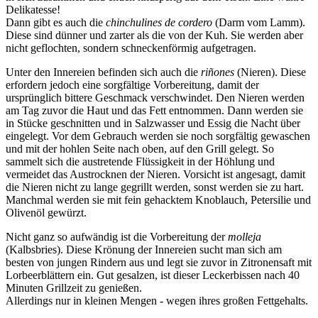
Delikatesse!
Dann gibt es auch die
chinchulines de cordero
(Darm vom Lamm).
Diese sind dünner und zarter als die von der Kuh. Sie werden aber
nicht geflochten, sondern schneckenförmig aufgetragen.
Unter den Innereien befinden sich auch die
ri
ñones
(Nieren). Diese
erfordern jedoch eine sorgfältige Vorbereitung, damit der
ursprünglich bittere Geschmack verschwindet. Den Nieren werden
am Tag zuvor die Haut und das Fett entnommen. Dann werden sie
in Stücke geschnitten und in Salzwasser und Essig die Nacht über
eingelegt. Vor dem Gebrauch werden sie noch sorgfältig gewaschen
und mit der hohlen Seite nach oben, auf den Grill gelegt. So
sammelt sich die austretende Flüssigkeit in der Höhlung und
vermeidet das Austrocknen der Nieren. Vorsicht ist angesagt, damit
die Nieren nicht zu lange gegrillt werden, sonst werden sie zu hart.
Manchmal werden sie mit fein gehacktem Knoblauch, Petersilie und
Olivenöl gewürzt.
Nicht ganz so aufwändig ist die Vorbereitung der
molleja
(Kalbsbries). Diese Krönung der Innereien sucht man sich am
besten von jungen Rindern aus und legt sie zuvor in Zitronensaft mit
Lorbeerblättern ein. Gut gesalzen, ist dieser Leckerbissen nach 40
Minuten Grillzeit zu genießen.
Allerdings nur in kleinen Mengen - wegen ihres großen Fettgehalts.