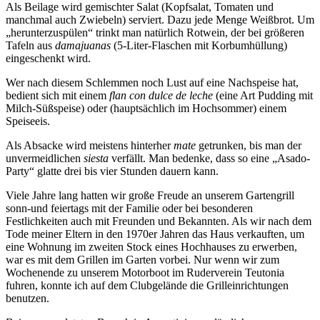
Als Beilage wird gemischter Salat (Kopfsalat, Tomaten und
manchmal auch Zwiebeln) serviert. Dazu jede Menge Weißbrot. Um
herunterzuspülen
trinkt man natürlich Rotwein, der bei größeren
Tafeln aus
damajuanas
(5-Liter-Flaschen mit Korbumhüllung)
eingeschenkt wird.
Wer nach diesem Schlemmen noch Lust auf eine Nachspeise hat,
bedient sich mit einem
flan con dulce de leche
(eine Art Pudding mit
Milch-Süßspeise) oder (hauptsächlich im Hochsommer) einem
Speiseeis.
Als Absacke wird meistens hinterher
mate
getrunken, bis man der
unvermeidlichen
siesta
verfällt. Man bedenke, dass so eine
Asado-
Party
glatte drei bis vier Stunden dauern kann.
Viele Jahre lang hatten wir große Freude an unserem Gartengrill
sonn-und feiertags mit der Familie oder bei besonderen
Festlichkeiten auch mit Freunden und Bekannten. Als wir nach dem
Tode meiner Eltern in den 1970er Jahren das Haus verkauften, um
eine Wohnung im zweiten Stock eines Hochhauses zu erwerben,
war es mit dem Grillen im Garten vorbei. Nur wenn wir zum
Wochenende zu unserem Motorboot im Ruderverein Teutonia
fuhren, konnte ich auf dem Clubgelände die Grilleinrichtungen
benutzen.