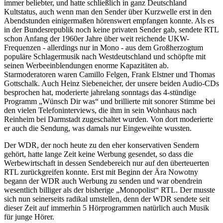
immer beliebter, und hatte schließlich in ganz Deutschland
Kultstatus, auch wenn man den Sender über Kurzwelle erst in den
Abendstunden einigermaßen hörenswert empfangen konnte. Als es
in der Bundesrepublik noch keine privaten Sender gab, sendete RTL
schon Anfang der 1960er Jahre über weit reichende UKW-
Frequenzen - allerdings nur in Mono - aus dem Großherzogtum
populäre Schlagermusik nach Westdeutschland und schöpfte mit
seinen Werbeeinblendungen enorme Kapazitäten ab.
Starmoderatoren waren Camillo Felgen, Frank Elstner und Thomas
Gottschalk. Auch Heinz Siebeneicher, der unsere beiden Audio-CDs
besprochen hat, moderierte jahrelang sonntags das 4-stündige
Programm
Wünsch Dir was
und brillierte mit sonorer Stimme bei
den vielen Telefoninterviews, die ihm in sein Wohnhaus nach
Reinheim bei Darmstadt zugeschaltet wurden. Von dort moderierte
er auch die Sendung, was damals nur Eingeweihte wussten.
Der WDR, der noch heute zu den eher konservativen Sendern
gehört, hatte lange Zeit keine Werbung gesendet, so dass die
Werbewirtschaft in dessen Sendebereich nur auf den überteuerten
RTL zurückgreifen konnte. Erst mit Beginn der Ära Nowotny
begann der WDR auch Werbung zu senden und war obendrein
wesentlich billiger als der bisherige
Monopolist
RTL. Der musste
sich nun seinerseits radikal umstellen, denn der WDR sendete seit
dieser Zeit auf immerhin 5 Hörprogrammen natürlich auch Musik
für junge Hörer.