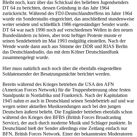
Bleibt noch, kurz über das Schicksal des beliebten Jugendsenders
DT 64 zu berichten, dessen Gründung in das Jahr 1964
zurückreicht. Während des FDJ-Deutschlandtreffens im Jahre 1964
wurde ein Sonderstudio eingerichtet, das anschließend stundenweise
weiter sendete und schließlich 1986 eigenständiger Sender wurde.
DT 64 war nach 1990 noch auf verschiedenen Wellen in den neuen
Bundesländern zu hören, aber trotz heftiger Proteste musste er
seinen Sendebetrieb im Mai 1993 endgültig einstellen. Nach der
Wende wurde dann auch aus Stimme der DDR und RIAS Berlin
das Deutschlandradio, das mit dem Kölner Deutschlandfunk
zusammengelegt wurde.
Hier muss natürlich auch noch über die ebenfalls eingestellten
Soldatensender der Besatzungsmächte berichtet werden.
Bereits während des Krieges betrieben die USA den AFN
(American Forces Network) für die Truppenbetreuung ohne festen
Standpunkt in Nordafrika und Frankreich. Nach der Kapitulation
1945 nahm er auch in Deutschland seinen Sendebetrieb auf und war
wegen seiner aktuellen Musiksendungen auch bei den jungen
Deutschen äußerst beliebt. Die Engländer betrieben ebenfalls schon
während des Krieges den BFBS (British Forces Broadcasting
Service), der auch durch moderne Musik und Schlager punktete. In
Deutschland hieß der Sender allerdings eine Zeitlang einfach nur
BFN, British Forces Network. Einer der bekanntesten Moderatoren