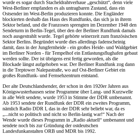
wurde es sogar durch Stacheldrahtverhaue
geschützt
, denn viele
West-Berliner empfanden es als untragbaren Zustand, dass ein
Ostsender im West-Berlin produzieren konnte. Die Engländer
blockierten deshalb das Haus des Rundfunks, das sich ja in ihrem
Sektor befand, und die Franzosen sprengten im Dezember 1948 den
Sendeturm in Berlin-Tegel, über den der Berliner Rundfunk damals
noch ausgestrahlt wurde. Tegel gehörte seinerzeit zum französischen
Sektor Berlins. Begründet wurde dies allerdings fadenscheinig
damit, dass in der Jungfernheide - ein großes Heide- und Waldgebiet
im Berliner Norden - für Tempelhof ein Entlastungsflughafen gebaut
werden sollte. Der ist übrigens erst fertig geworden, als die
Blockade längst aufgehoben war. Der Berliner Rundfunk zog dann
in die Treptower Nalepastraße, wo auf Ost-Berliner Gebiet ein
großes Rundfunk- und Fernsehzentrum entstand.
Der alte Deutschlandsender, der schon in den 1920er Jahren aus
Königswusterhausen seine Programme über Lang- und Kurzwelle
in alle Welt sendete, wurde 1953 in Stimme der DDR umbenannt.
Ab 1953 sendete der Rundfunk der DDR ein zweites Programm,
nämlich Radio DDR I, das in der DDR sehr beliebt war, da es
...nicht so politisch und nicht so Berlin-lastig war!
Nach der
Wende wurde dieses Programm in
Radio aktuell
umbenannt und
sendete noch bis zur Gründung der ostdeutschen
Landesfunkanstalten ORB und MDR bis 1992.