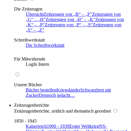
Die Zeitzeugen
Übersicht
Zeitzeugen von
B
–
F
Zeitzeugen von
G
–
H
Zeitzeugen von
H
–
K
Zeitzeugen von
K
–
P
Zeitzeugen von
P
–
S
Zeitzeugen von
S
–
Z
Schreibwerkstatt
Die Schreibwerkstatt
Für Mitwirkende
LogIn Intern
Unsere Bücher
Bücher bestellen
Kriegskinder
Schwarzbrot mit
Zucker
Dennoch gelacht…
Zeitzeugenberichte
Zeitzeugenberichte, zeitlich und thematisch geordnet
1850 - 1945
Kaiserreich
1900 - 1939
Erster Weltkrieg
NS-