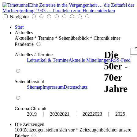
Eine Zeitreise in die Vergangenheit … die Zeittafel der
Machtergreifung 1933 … Parallelen zum Heute entdecken
Navigator
Start
Aktuelles
Aktuelles * Termine * Seitenüberblick * Chronik einer
Pandemie
z
Die
Aktuelles / Termine
Leitartikel & Termine
Aktuelle Mitteilungen
RSS-Feed
50er -
70er
Seitenübersicht
Jahre
Sitemap
Impressum
Datenschutz
Corona-Chronik
2019
|
2020
2021
|
2022
2023
|
2025
Die Zeitzeugen
100 Zeitzeugen stellen sich vor * Zeitzeugenberichte; unsere
Bücher