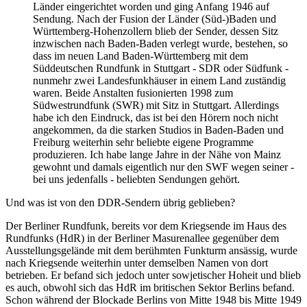
Länder eingerichtet worden und ging Anfang 1946 auf
Sendung. Nach der Fusion der Länder (Süd-)Baden und
Württemberg-Hohenzollern blieb der Sender, dessen Sitz
inzwischen nach Baden-Baden verlegt wurde, bestehen, so
dass im neuen Land Baden-Württemberg mit dem
Süddeutschen Rundfunk in Stuttgart - SDR oder Südfunk -
nunmehr zwei Landesfunkhäuser in einem Land zuständig
waren. Beide Anstalten fusionierten 1998 zum
Südwestrundfunk (SWR) mit Sitz in Stuttgart. Allerdings
habe ich den Eindruck, das ist bei den Hörern noch nicht
angekommen, da die starken Studios in Baden-Baden und
Freiburg weiterhin sehr beliebte eigene Programme
produzieren. Ich habe lange Jahre in der Nähe von Mainz
gewohnt und damals eigentlich nur den SWF wegen seiner -
bei uns jedenfalls - beliebten Sendungen gehört.
Und was ist von den DDR-Sendern übrig geblieben?
Der Berliner Rundfunk, bereits vor dem Kriegsende im Haus des
Rundfunks (HdR) in der Berliner Masurenallee gegenüber dem
Ausstellungsgelände mit dem berühmten Funkturm ansässig, wurde
nach Kriegsende weiterhin unter demselben Namen von dort
betrieben. Er befand sich jedoch unter sowjetischer Hoheit und blieb
es auch, obwohl sich das HdR im britischen Sektor Berlins befand.
Schon während der Blockade Berlins von Mitte 1948 bis Mitte 1949