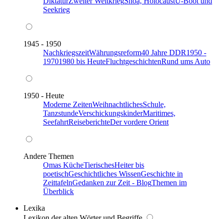
Diktatur
Zweiter Weltkrieg
Shoa, Holocaust
U-Boot und
Seekrieg
1945 - 1950
Nachkriegszeit
Währungsreform
40 Jahre DDR
1950 -
1970
1980 bis Heute
Fluchtgeschichten
Rund ums Auto
1950 - Heute
Moderne Zeiten
Weihnachtliches
Schule,
Tanzstunde
Verschickungskinder
Maritimes,
Seefahrt
Reiseberichte
Der vordere Orient
Andere Themen
Omas Küche
Tierisches
Heiter bis
poetisch
Geschichtliches Wissen
Geschichte in
Zeittafeln
Gedanken zur Zeit - Blog
Themen im
Überblick
Lexika
Lexikon der alten Wörter und Begriffe