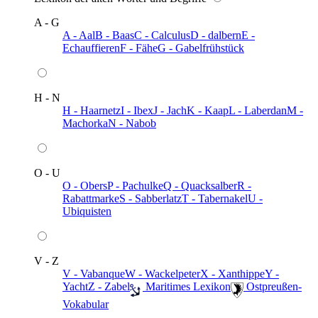
A - G
A - Aal
B - Baas
C - Calculus
D - dalbern
E -
Echauffieren
F - Fähe
G - Gabelfrühstück
H - N
H - Haarnetz
I - Ibex
J - Jach
K - Kaap
L - Laberdan
M -
Machorka
N - Nabob
O - U
O - Obers
P - Pachulke
Q - Quacksalber
R -
Rabattmarke
S - Sabberlatz
T - Tabernakel
U -
Ubiquisten
V - Z
V - Vabanque
W - Wackelpeter
X - Xanthippe
Y -
Yacht
Z - Zabel
️ Maritimes Lexikon
️ Ostpreußen-
Vokabular