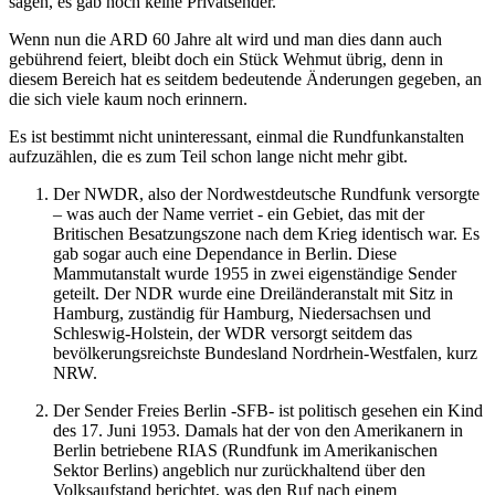
sagen, es gab noch keine Privatsender.
Wenn nun die ARD 60 Jahre alt wird und man dies dann auch
gebührend feiert, bleibt doch ein Stück Wehmut übrig, denn in
diesem Bereich hat es seitdem bedeutende Änderungen gegeben, an
die sich viele kaum noch erinnern.
Es ist bestimmt nicht uninteressant, einmal die Rundfunkanstalten
aufzuzählen, die es zum Teil schon lange nicht mehr gibt.
Der NWDR, also der Nordwestdeutsche Rundfunk versorgte
– was auch der Name verriet - ein Gebiet, das mit der
Britischen Besatzungszone nach dem Krieg identisch war. Es
gab sogar auch eine Dependance in Berlin. Diese
Mammutanstalt wurde 1955 in zwei eigenständige Sender
geteilt. Der NDR wurde eine Dreiländeranstalt mit Sitz in
Hamburg, zuständig für Hamburg, Niedersachsen und
Schleswig-Holstein, der WDR versorgt seitdem das
bevölkerungsreichste Bundesland Nordrhein-Westfalen, kurz
NRW.
Der Sender Freies Berlin -SFB- ist politisch gesehen ein Kind
des 17. Juni 1953. Damals hat der von den Amerikanern in
Berlin betriebene RIAS (Rundfunk im Amerikanischen
Sektor Berlins) angeblich nur zurückhaltend über den
Volksaufstand berichtet, was den Ruf nach einem