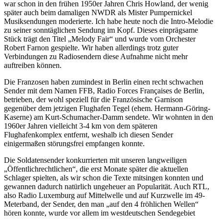
war schon in den frühen 1950er Jahren Chris Howland, der wenig
später auch beim damaligen NWDR als Mister Pumpernickel
Musiksendungen moderierte. Ich habe heute noch die Intro-Melodie
zu seiner sonntäglichen Sendung im Kopf. Dieses einprägsame
Stück trägt den Titel
Melody Fair
und wurde vom Orchester
Robert Farnon gespielte. Wir haben allerdings trotz guter
Verbindungen zu Radiosendern diese Aufnahme nicht mehr
auftreiben können.
Die Franzosen haben zumindest in Berlin einen recht schwachen
Sender mit dem Namen FFB, Radio Forces Françaises de Berlin,
betrieben, der wohl speziell für die Französische Garnison
gegenüber dem jetzigen Flughafen Tegel (ehem. Hermann-Göring-
Kaserne) am Kurt-Schumacher-Damm sendete. Wir wohnten in den
1960er Jahren vielleicht 3-4 km von dem späteren
Flughafenkomplex entfernt, weshalb ich diesen Sender
einigermaßen störungsfrei empfangen konnte.
Die Soldatensender konkurrierten mit unseren langweiligen
Öffentlichrechtlichen
, die erst Monate später die aktuellen
Schlager spielten, als wir schon die Texte mitsingen konnten und
gewannen dadurch natürlich ungeheuer an Popularität. Auch RTL,
also Radio Luxemburg auf Mittelwelle und auf Kurzwelle im 49-
Meterband, der Sender, den man
auf den 4 fröhlichen Wellen
hören konnte, wurde vor allem im westdeutschen Sendegebiet