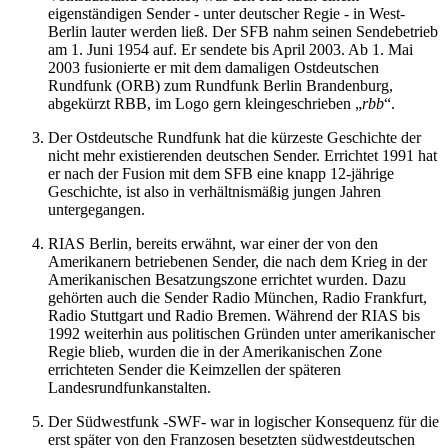
eigenständigen Sender - unter deutscher Regie - in West-
Berlin lauter werden ließ. Der SFB nahm seinen Sendebetrieb
am 1. Juni 1954 auf. Er sendete bis April 2003. Ab 1. Mai
2003 fusionierte er mit dem damaligen Ostdeutschen
Rundfunk (ORB) zum Rundfunk Berlin Brandenburg,
abgekürzt RBB, im Logo gern kleingeschrieben
rbb
.
Der Ostdeutsche Rundfunk hat die kürzeste Geschichte der
nicht mehr existierenden deutschen Sender. Errichtet 1991 hat
er nach der Fusion mit dem SFB eine knapp 12-jährige
Geschichte, ist also in verhältnismäßig jungen Jahren
untergegangen.
RIAS Berlin, bereits erwähnt, war einer der von den
Amerikanern betriebenen Sender, die nach dem Krieg in der
Amerikanischen Besatzungszone errichtet wurden. Dazu
gehörten auch die Sender Radio München, Radio Frankfurt,
Radio Stuttgart und Radio Bremen. Während der RIAS bis
1992 weiterhin aus politischen Gründen unter amerikanischer
Regie blieb, wurden die in der Amerikanischen Zone
errichteten Sender die Keimzellen der späteren
Landesrundfunkanstalten.
Der Südwestfunk -SWF- war in logischer Konsequenz für die
erst später von den Franzosen besetzten südwestdeutschen