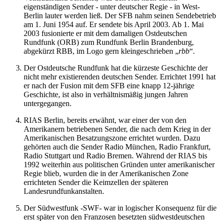
eigenständigen Sender - unter deutscher Regie - in West-
Berlin lauter werden ließ. Der SFB nahm seinen Sendebetrieb
am 1. Juni 1954 auf. Er sendete bis April 2003. Ab 1. Mai
2003 fusionierte er mit dem damaligen Ostdeutschen
Rundfunk (ORB) zum Rundfunk Berlin Brandenburg,
abgekürzt RBB, im Logo gern kleingeschrieben
rbb
.
Der Ostdeutsche Rundfunk hat die kürzeste Geschichte der
nicht mehr existierenden deutschen Sender. Errichtet 1991 hat
er nach der Fusion mit dem SFB eine knapp 12-jährige
Geschichte, ist also in verhältnismäßig jungen Jahren
untergegangen.
RIAS Berlin, bereits erwähnt, war einer der von den
Amerikanern betriebenen Sender, die nach dem Krieg in der
Amerikanischen Besatzungszone errichtet wurden. Dazu
gehörten auch die Sender Radio München, Radio Frankfurt,
Radio Stuttgart und Radio Bremen. Während der RIAS bis
1992 weiterhin aus politischen Gründen unter amerikanischer
Regie blieb, wurden die in der Amerikanischen Zone
errichteten Sender die Keimzellen der späteren
Landesrundfunkanstalten.
Der Südwestfunk -SWF- war in logischer Konsequenz für die
erst später von den Franzosen besetzten südwestdeutschen