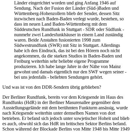
Länder eingerichtet worden und ging Anfang 1946 auf
Sendung. Nach der Fusion der Länder (Süd-)Baden und
Württemberg-Hohenzollern blieb der Sender, dessen Sitz
inzwischen nach Baden-Baden verlegt wurde, bestehen, so
dass im neuen Land Baden-Württemberg mit dem
Süddeutschen Rundfunk in Stuttgart - SDR oder Südfunk -
nunmehr zwei Landesfunkhäuser in einem Land zuständig
waren. Beide Anstalten fusionierten 1998 zum
Südwestrundfunk (SWR) mit Sitz in Stuttgart. Allerdings
habe ich den Eindruck, das ist bei den Hörern noch nicht
angekommen, da die starken Studios in Baden-Baden und
Freiburg weiterhin sehr beliebte eigene Programme
produzieren. Ich habe lange Jahre in der Nähe von Mainz
gewohnt und damals eigentlich nur den SWF wegen seiner -
bei uns jedenfalls - beliebten Sendungen gehört.
Und was ist von den DDR-Sendern übrig geblieben?
Der Berliner Rundfunk, bereits vor dem Kriegsende im Haus des
Rundfunks (HdR) in der Berliner Masurenallee gegenüber dem
Ausstellungsgelände mit dem berühmten Funkturm ansässig, wurde
nach Kriegsende weiterhin unter demselben Namen von dort
betrieben. Er befand sich jedoch unter sowjetischer Hoheit und blieb
es auch, obwohl sich das HdR im britischen Sektor Berlins befand.
Schon während der Blockade Berlins von Mitte 1948 bis Mitte 1949