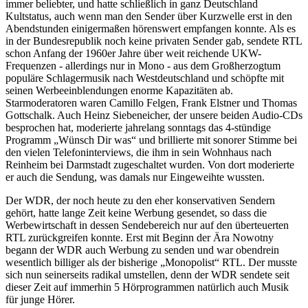
immer beliebter, und hatte schließlich in ganz Deutschland
Kultstatus, auch wenn man den Sender über Kurzwelle erst in den
Abendstunden einigermaßen hörenswert empfangen konnte. Als es
in der Bundesrepublik noch keine privaten Sender gab, sendete RTL
schon Anfang der 1960er Jahre über weit reichende UKW-
Frequenzen - allerdings nur in Mono - aus dem Großherzogtum
populäre Schlagermusik nach Westdeutschland und schöpfte mit
seinen Werbeeinblendungen enorme Kapazitäten ab.
Starmoderatoren waren Camillo Felgen, Frank Elstner und Thomas
Gottschalk. Auch Heinz Siebeneicher, der unsere beiden Audio-CDs
besprochen hat, moderierte jahrelang sonntags das 4-stündige
Programm
Wünsch Dir was
und brillierte mit sonorer Stimme bei
den vielen Telefoninterviews, die ihm in sein Wohnhaus nach
Reinheim bei Darmstadt zugeschaltet wurden. Von dort moderierte
er auch die Sendung, was damals nur Eingeweihte wussten.
Der WDR, der noch heute zu den eher konservativen Sendern
gehört, hatte lange Zeit keine Werbung gesendet, so dass die
Werbewirtschaft in dessen Sendebereich nur auf den überteuerten
RTL zurückgreifen konnte. Erst mit Beginn der Ära Nowotny
begann der WDR auch Werbung zu senden und war obendrein
wesentlich billiger als der bisherige
Monopolist
RTL. Der musste
sich nun seinerseits radikal umstellen, denn der WDR sendete seit
dieser Zeit auf immerhin 5 Hörprogrammen natürlich auch Musik
für junge Hörer.