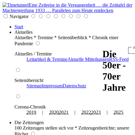
Eine Zeitreise in die Vergangenheit … die Zeittafel der
Machtergreifung 1933 … Parallelen zum Heute entdecken
Navigator
Start
Aktuelles
Aktuelles * Termine * Seitenüberblick * Chronik einer
Pandemie
z
Die
Aktuelles / Termine
Leitartikel & Termine
Aktuelle Mitteilungen
RSS-Feed
50er -
70er
Seitenübersicht
Jahre
Sitemap
Impressum
Datenschutz
Corona-Chronik
2019
|
2020
2021
|
2022
2023
|
2025
Die Zeitzeugen
100 Zeitzeugen stellen sich vor * Zeitzeugenberichte; unsere
Bücher