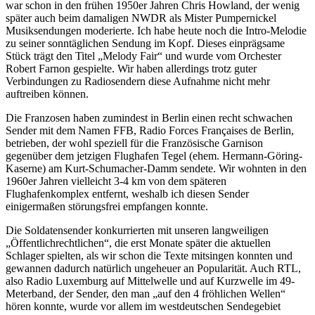
war schon in den frühen 1950er Jahren Chris Howland, der wenig
später auch beim damaligen NWDR als Mister Pumpernickel
Musiksendungen moderierte. Ich habe heute noch die Intro-Melodie
zu seiner sonntäglichen Sendung im Kopf. Dieses einprägsame
Stück trägt den Titel
Melody Fair
und wurde vom Orchester
Robert Farnon gespielte. Wir haben allerdings trotz guter
Verbindungen zu Radiosendern diese Aufnahme nicht mehr
auftreiben können.
Die Franzosen haben zumindest in Berlin einen recht schwachen
Sender mit dem Namen FFB, Radio Forces Françaises de Berlin,
betrieben, der wohl speziell für die Französische Garnison
gegenüber dem jetzigen Flughafen Tegel (ehem. Hermann-Göring-
Kaserne) am Kurt-Schumacher-Damm sendete. Wir wohnten in den
1960er Jahren vielleicht 3-4 km von dem späteren
Flughafenkomplex entfernt, weshalb ich diesen Sender
einigermaßen störungsfrei empfangen konnte.
Die Soldatensender konkurrierten mit unseren langweiligen
Öffentlichrechtlichen
, die erst Monate später die aktuellen
Schlager spielten, als wir schon die Texte mitsingen konnten und
gewannen dadurch natürlich ungeheuer an Popularität. Auch RTL,
also Radio Luxemburg auf Mittelwelle und auf Kurzwelle im 49-
Meterband, der Sender, den man
auf den 4 fröhlichen Wellen
hören konnte, wurde vor allem im westdeutschen Sendegebiet