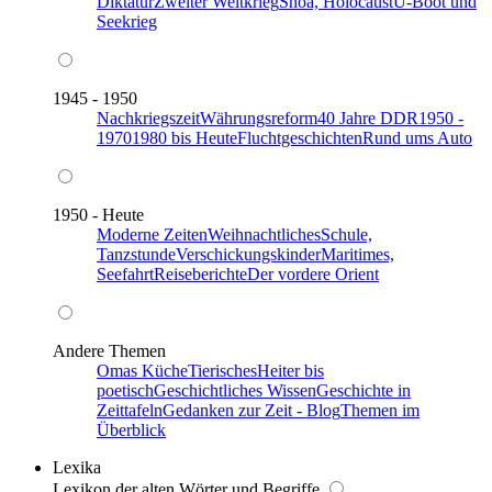
Diktatur
Zweiter Weltkrieg
Shoa, Holocaust
U-Boot und
Seekrieg
1945 - 1950
Nachkriegszeit
Währungsreform
40 Jahre DDR
1950 -
1970
1980 bis Heute
Fluchtgeschichten
Rund ums Auto
1950 - Heute
Moderne Zeiten
Weihnachtliches
Schule,
Tanzstunde
Verschickungskinder
Maritimes,
Seefahrt
Reiseberichte
Der vordere Orient
Andere Themen
Omas Küche
Tierisches
Heiter bis
poetisch
Geschichtliches Wissen
Geschichte in
Zeittafeln
Gedanken zur Zeit - Blog
Themen im
Überblick
Lexika
Lexikon der alten Wörter und Begriffe