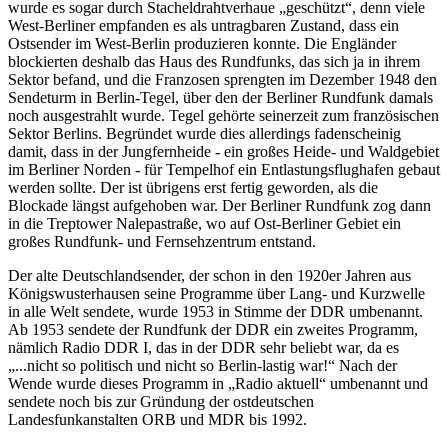
wurde es sogar durch Stacheldrahtverhaue
geschützt
, denn viele
West-Berliner empfanden es als untragbaren Zustand, dass ein
Ostsender im West-Berlin produzieren konnte. Die Engländer
blockierten deshalb das Haus des Rundfunks, das sich ja in ihrem
Sektor befand, und die Franzosen sprengten im Dezember 1948 den
Sendeturm in Berlin-Tegel, über den der Berliner Rundfunk damals
noch ausgestrahlt wurde. Tegel gehörte seinerzeit zum französischen
Sektor Berlins. Begründet wurde dies allerdings fadenscheinig
damit, dass in der Jungfernheide - ein großes Heide- und Waldgebiet
im Berliner Norden - für Tempelhof ein Entlastungsflughafen gebaut
werden sollte. Der ist übrigens erst fertig geworden, als die
Blockade längst aufgehoben war. Der Berliner Rundfunk zog dann
in die Treptower Nalepastraße, wo auf Ost-Berliner Gebiet ein
großes Rundfunk- und Fernsehzentrum entstand.
Der alte Deutschlandsender, der schon in den 1920er Jahren aus
Königswusterhausen seine Programme über Lang- und Kurzwelle
in alle Welt sendete, wurde 1953 in Stimme der DDR umbenannt.
Ab 1953 sendete der Rundfunk der DDR ein zweites Programm,
nämlich Radio DDR I, das in der DDR sehr beliebt war, da es
...nicht so politisch und nicht so Berlin-lastig war!
Nach der
Wende wurde dieses Programm in
Radio aktuell
umbenannt und
sendete noch bis zur Gründung der ostdeutschen
Landesfunkanstalten ORB und MDR bis 1992.