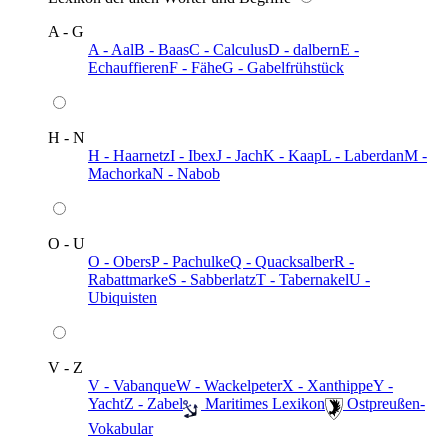
A - G
A - Aal
B - Baas
C - Calculus
D - dalbern
E -
Echauffieren
F - Fähe
G - Gabelfrühstück
H - N
H - Haarnetz
I - Ibex
J - Jach
K - Kaap
L - Laberdan
M -
Machorka
N - Nabob
O - U
O - Obers
P - Pachulke
Q - Quacksalber
R -
Rabattmarke
S - Sabberlatz
T - Tabernakel
U -
Ubiquisten
V - Z
V - Vabanque
W - Wackelpeter
X - Xanthippe
Y -
Yacht
Z - Zabel
️ Maritimes Lexikon
️ Ostpreußen-
Vokabular