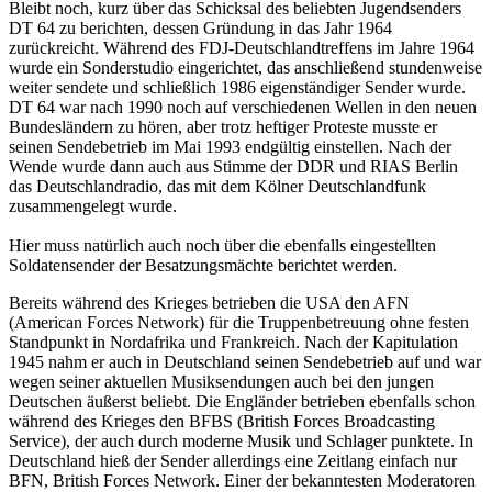
Bleibt noch, kurz über das Schicksal des beliebten Jugendsenders
DT 64 zu berichten, dessen Gründung in das Jahr 1964
zurückreicht. Während des FDJ-Deutschlandtreffens im Jahre 1964
wurde ein Sonderstudio eingerichtet, das anschließend stundenweise
weiter sendete und schließlich 1986 eigenständiger Sender wurde.
DT 64 war nach 1990 noch auf verschiedenen Wellen in den neuen
Bundesländern zu hören, aber trotz heftiger Proteste musste er
seinen Sendebetrieb im Mai 1993 endgültig einstellen. Nach der
Wende wurde dann auch aus Stimme der DDR und RIAS Berlin
das Deutschlandradio, das mit dem Kölner Deutschlandfunk
zusammengelegt wurde.
Hier muss natürlich auch noch über die ebenfalls eingestellten
Soldatensender der Besatzungsmächte berichtet werden.
Bereits während des Krieges betrieben die USA den AFN
(American Forces Network) für die Truppenbetreuung ohne festen
Standpunkt in Nordafrika und Frankreich. Nach der Kapitulation
1945 nahm er auch in Deutschland seinen Sendebetrieb auf und war
wegen seiner aktuellen Musiksendungen auch bei den jungen
Deutschen äußerst beliebt. Die Engländer betrieben ebenfalls schon
während des Krieges den BFBS (British Forces Broadcasting
Service), der auch durch moderne Musik und Schlager punktete. In
Deutschland hieß der Sender allerdings eine Zeitlang einfach nur
BFN, British Forces Network. Einer der bekanntesten Moderatoren