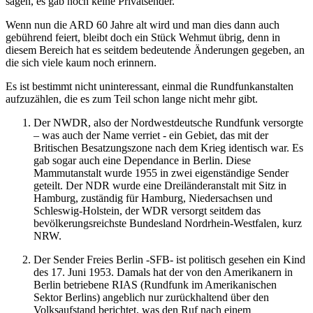
sagen, es gab noch keine Privatsender.
Wenn nun die ARD 60 Jahre alt wird und man dies dann auch
gebührend feiert, bleibt doch ein Stück Wehmut übrig, denn in
diesem Bereich hat es seitdem bedeutende Änderungen gegeben, an
die sich viele kaum noch erinnern.
Es ist bestimmt nicht uninteressant, einmal die Rundfunkanstalten
aufzuzählen, die es zum Teil schon lange nicht mehr gibt.
Der NWDR, also der Nordwestdeutsche Rundfunk versorgte
– was auch der Name verriet - ein Gebiet, das mit der
Britischen Besatzungszone nach dem Krieg identisch war. Es
gab sogar auch eine Dependance in Berlin. Diese
Mammutanstalt wurde 1955 in zwei eigenständige Sender
geteilt. Der NDR wurde eine Dreiländeranstalt mit Sitz in
Hamburg, zuständig für Hamburg, Niedersachsen und
Schleswig-Holstein, der WDR versorgt seitdem das
bevölkerungsreichste Bundesland Nordrhein-Westfalen, kurz
NRW.
Der Sender Freies Berlin -SFB- ist politisch gesehen ein Kind
des 17. Juni 1953. Damals hat der von den Amerikanern in
Berlin betriebene RIAS (Rundfunk im Amerikanischen
Sektor Berlins) angeblich nur zurückhaltend über den
Volksaufstand berichtet, was den Ruf nach einem