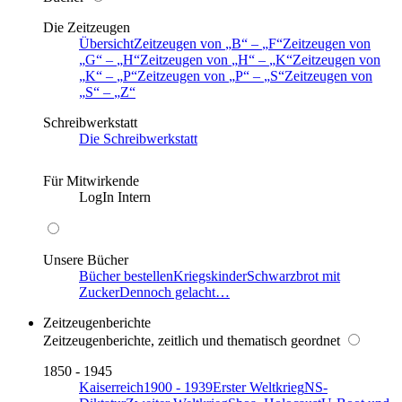
Die Zeitzeugen
Übersicht
Zeitzeugen von
B
–
F
Zeitzeugen von
G
–
H
Zeitzeugen von
H
–
K
Zeitzeugen von
K
–
P
Zeitzeugen von
P
–
S
Zeitzeugen von
S
–
Z
Schreibwerkstatt
Die Schreibwerkstatt
Für Mitwirkende
LogIn Intern
Unsere Bücher
Bücher bestellen
Kriegskinder
Schwarzbrot mit
Zucker
Dennoch gelacht…
Zeitzeugenberichte
Zeitzeugenberichte, zeitlich und thematisch geordnet
1850 - 1945
Kaiserreich
1900 - 1939
Erster Weltkrieg
NS-