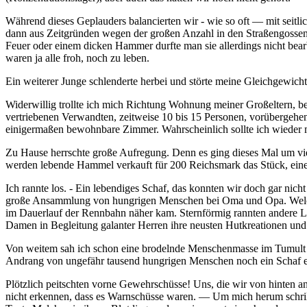
Während dieses Geplauders balancierten wir - wie so oft — mit seit
dann aus Zeitgründen wegen der großen Anzahl in den Straßengossen e
Feuer oder einem dicken Hammer durfte man sie allerdings nicht bea
waren ja alle froh, noch zu leben.
Ein weiterer Junge schlenderte herbei und störte meine Gleichgewic
Widerwillig trollte ich mich Richtung Wohnung meiner Großeltern, b
vertriebenen Verwandten, zeitweise 10 bis 15 Personen, vorübergeh
einigermaßen bewohnbare Zimmer. Wahrscheinlich sollte ich wieder ma
Zu Hause herrschte große Aufregung. Denn es ging dieses Mal um vie
werden lebende Hammel verkauft für 200 Reichsmark das Stück, eine 
Ich rannte los. - Ein lebendiges Schaf, das konnten wir doch gar nich
große Ansammlung von hungrigen Menschen bei Oma und Opa. Welch e
im Dauerlauf der Rennbahn näher kam. Sternförmig rannten andere Le
Damen in Begleitung galanter Herren ihre neusten Hutkreationen un
Von weitem sah ich schon eine brodelnde Menschenmasse im Tumult vor
Andrang von ungefähr tausend hungrigen Menschen noch ein Schaf e
Plötzlich peitschten vorne Gewehrschüsse! Uns, die wir von hinten a
nicht erkennen, dass es Warnschüsse waren. — Um mich herum schrille