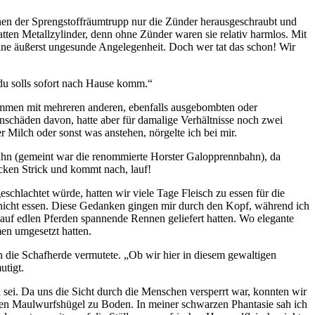
nen der Sprengstoffräumtrupp nur die Zünder herausgeschraubt und
tten Metallzylinder, denn ohne Zünder waren sie relativ harmlos. Mit
ine äußerst ungesunde Angelegenheit. Doch wer tat das schon! Wir
du solls sofort nach Hause komm.
sammen mit mehreren anderen, ebenfalls ausgebombten oder
schäden davon, hatte aber für damalige Verhältnisse noch zwei
Milch oder sonst was anstehen, nörgelte ich bei mir.
bahn (gemeint war die renommierte Horster Galopprennbahn), da
cken Strick und kommt nach, lauf!
schlachtet würde, hatten wir viele Tage Fleisch zu essen für die
icht essen. Diese Gedanken gingen mir durch den Kopf, während ich
auf edlen Pferden spannende Rennen geliefert hatten. Wo elegante
en umgesetzt hatten.
h die Schafherde vermutete.
Ob wir hier in diesem gewaltigen
utigt.
 sei. Da uns die Sicht durch die Menschen versperrt war, konnten wir
elen Maulwurfshügel zu Boden. In meiner schwarzen Phantasie sah ich