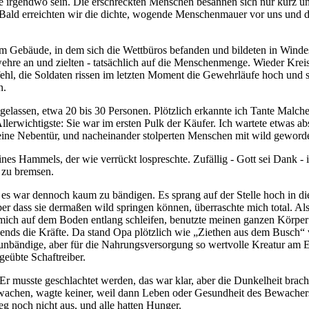
ne irgendwo sein. Die erschreckten Menschen besannen sich nur kurz und
n! Bald erreichten wir die dichte, wogende Menschenmauer vor uns und 
em Gebäude, in dem sich die Wettbüros befanden und bildeten in Winde
ewehre an und zielten - tatsächlich auf die Menschenmenge. Wieder Kre
ehl, die Soldaten rissen im letzten Moment die Gewehrläufe hoch und 
n.
elassen, etwa 20 bis 30 Personen. Plötzlich erkannte ich Tante Malche
erwichtigste: Sie war im ersten Pulk der Käufer. Ich wartete etwas a
kleine Nebentür, und nacheinander stolperten Menschen mit wild gewor
nes Hammels, der wie verrückt lospreschte. Zufällig - Gott sei Dank -
s zu bremsen.
es war dennoch kaum zu bändigen. Es sprang auf der Stelle hoch in die 
ber dass sie dermaßen wild springen können, überraschte mich total. Als
 mich auf dem Boden entlang schleifen, benutzte meinen ganzen Körpe
ds die Kräfte. Da stand Opa plötzlich wie
Ziethen aus dem Busch
 unbändige, aber für die Nahrungsversorgung so wertvolle Kreatur am
geübte Schaftreiber.
 musste geschlachtet werden, das war klar, aber die Dunkelheit brach 
ewachen, wagte keiner, weil dann Leben oder Gesundheit des Bewachers 
eg noch nicht aus, und alle hatten Hunger.