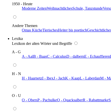
1950 - Heute
Moderne Zeiten
Weihnachtliches
Schule, Tanzstunde
Vers
Andere Themen
Omas Küche
Tierisches
Heiter bis poetisch
Geschichtliche
Lexika
Lexikon der alten Wörter und Begriffe
A - G
A - Aal
B - Baas
C - Calculus
D - dalbern
E - Echauffieren
H - N
H - Haarnetz
I - Ibex
J - Jach
K - Kaap
L - Laberdan
M - M
O - U
O - Obers
P - Pachulke
Q - Quacksalber
R - Rabattmarke
S