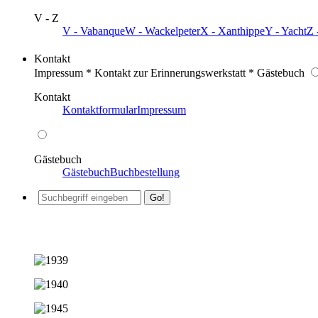
V - Z
V - Vabanque
W - Wackelpeter
X - Xanthippe
Y - Yacht
Z 
Kontakt
Impressum * Kontakt zur Erinnerungswerkstatt * Gästebuch
Kontakt
Kontaktformular
Impressum
Gästebuch
Gästebuch
Buchbestellung