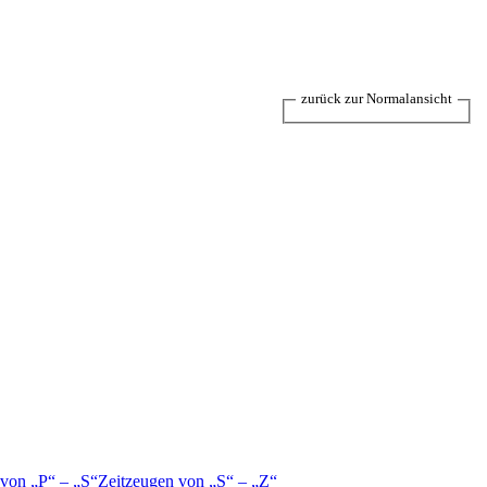
zurück zur Normalansicht
 von
P
–
S
Zeitzeugen von
S
–
Z