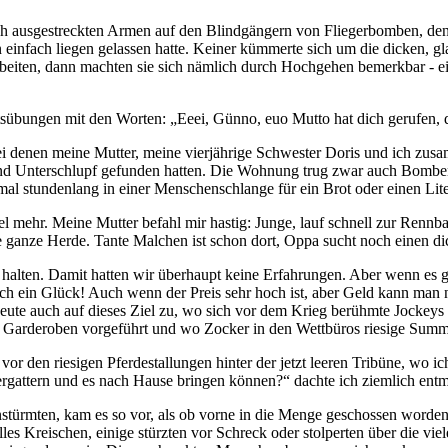
lich ausgestreckten Armen auf den Blindgängern von Fliegerbomben, de
infach liegen gelassen hatte. Keiner kümmerte sich um die dicken, gla
rbeiten, dann machten sie sich nämlich durch Hochgehen bemerkbar - e
htsübungen mit den Worten:
Eeei, Günno, euo Mutto hat dich gerufen, 
ei denen meine Mutter, meine vierjährige Schwester Doris und ich zu
end Unterschlupf gefunden hatten. Die Wohnung trug zwar auch Bomben
l stundenlang in einer Menschenschlange für ein Brot oder einen Liter 
l mehr. Meine Mutter befahl mir hastig: Junge, lauf schnell zur Renn
ganze Herde. Tante Malchen ist schon dort, Oppa sucht noch einen di
t halten. Damit hatten wir überhaupt keine Erfahrungen. Aber wenn es ge
in Glück! Auch wenn der Preis sehr hoch ist, aber Geld kann man n
ute auch auf dieses Ziel zu, wo sich vor dem Krieg berühmte Jockeys 
d Garderoben vorgeführt und wo Zocker in den Wettbüros riesige Summ
 den riesigen Pferdestallungen hinter der jetzt leeren Tribüne, wo ic
rgattern und es nach Hause bringen können?
dachte ich ziemlich entm
nstürmten, kam es so vor, als ob vorne in die Menge geschossen worden
s Kreischen, einige stürzten vor Schreck oder stolperten über die vi