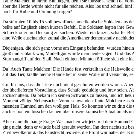
Tante Malchen in ihrem Blut liegen, denn sie musste ja schon da vor
aber die Herde würde nicht für alle reichen. Also los und schnell hi
noch für Ruhe und Ordnung sorgen?
Da stürmten 10 bis 15 voll bewaffnete amerikanische Soldaten aus d
bellte auf Englisch einen kurzen Befehl. Die Soldaten legten ihre G
Schreck oder um Deckung zu suchen. Wieder ein kurzer, scharfer Bef
eine Weile auseinander, zumal die Amerikaner demonstrativ nachlude
Diejenigen, die sich ganz vorne am Eingang befanden, wurden hineing
groß und schlank war, Modelfigur würde man heute sagen. Und das All
Sturmangriff auf den Stall. Nach einigen Minuten öffnete sich eine 
Da! Auch Tante Malchen! Die Hände fest verkrallt in die Halswolle ei
auf das Tier, krallte meine Hände tief in seine Wolle und versuchte, e
Gut für uns, dass die Tiere noch nicht geschoren worden waren. Aber 
der überlieferten Vorstellung, dass Schafe geduldig und brav seien. A
abzuschütteln. Da bekam ich seinen Schwanz zu fassen, und ich ließ
Moment völlige Nebensache. Vorne schwanden Tante Malchen zusehen
rasenden Hammel um den wolligen Hals. So konnten wir zu dritt die
auch schon ein bisschen lachen über unsere komische Situation als un
Aber dann die bange Frage: Was machen wir jetzt mit dem Hammel? Er
ging nicht, denn er würde bald geraubt werden. Ihn dort nachts zu b
Zivilbevölkerung, das Faustrecht regierte, die Front war nahe, der Kri