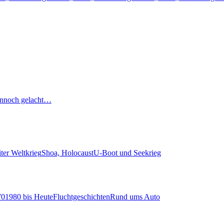
nnoch gelacht…
ter Weltkrieg
Shoa, Holocaust
U-Boot und Seekrieg
70
1980 bis Heute
Fluchtgeschichten
Rund ums Auto