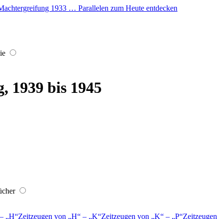
er Machtergreifung 1933 … Parallelen zum Heute entdecken
ie
, 1939 bis 1945
ücher
–
H
Zeitzeugen von
H
–
K
Zeitzeugen von
K
–
P
Zeitzeugen