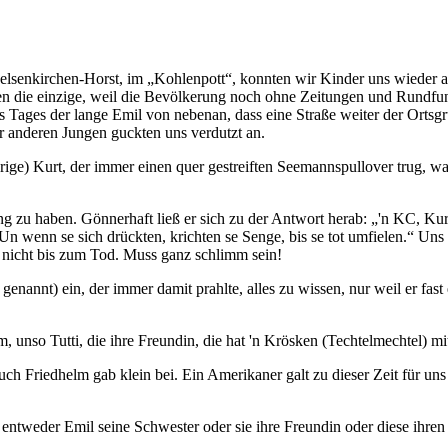
elsenkirchen-Horst, im
Kohlenpott
, konnten wir Kinder uns wieder a
gen die einzige, weil die Bevölkerung noch ohne Zeitungen und Rundf
es Tages der lange Emil von nebenan, dass eine Straße weiter der Ort
r anderen Jungen guckten uns verdutzt an.
arige) Kurt, der immer einen quer gestreiften Seemannspullover trug, wa
rung zu haben. Gönnerhaft ließ er sich zu der Antwort herab:
'n KC, Kur
 wenn se sich drückten, krichten se Senge, bis se tot umfielen.
Uns s
 nicht bis zum Tod. Muss ganz schlimm sein!
enannt) ein, der immer damit prahlte, alles zu wissen, nur weil er fast 
unso Tutti, die ihre Freundin, die hat 'n Krösken (Techtelmechtel) m
 Friedhelm gab klein bei. Ein Amerikaner galt zu dieser Zeit für uns a
 entweder Emil seine Schwester oder sie ihre Freundin oder diese ihr