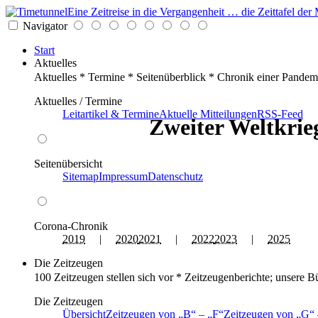
Eine Zeitreise in die Vergangenheit … die Zeittafel d
Navigator
Start
Aktuelles
Aktuelles * Termine * Seitenüberblick * Chronik einer Pandem
Aktuelles / Termine
Leitartikel & Termine
Aktuelle Mitteilungen
RSS-Feed
Zweiter Weltkrieg
Seitenübersicht
Sitemap
Impressum
Datenschutz
Corona-Chronik
2019
|
2020
2021
|
2022
2023
|
2025
Die Zeitzeugen
100 Zeitzeugen stellen sich vor * Zeitzeugenberichte; unsere B
Die Zeitzeugen
Übersicht
Zeitzeugen von
B
–
F
Zeitzeugen von
G