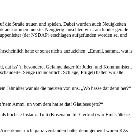
uf die Straße trauen und spielen. Dabei wurden auch Neuigkeiten
unk auskommen musste. Neugierig lauschten wir - auch oder gerade
sgruppenleiter (der NSDAP) erschlagen aufgefunden worden sei und
hrscheinlich hatte er sonst nichts anzuziehen:
Emmil, samma, wat is
ti, dat iss' 'n besonderet Gefangenlager für Juden und Kommunisten,
chauderte. Senge (mundartlich: Schläge, Prügel) hatten wir alle
ein Jahr älter war als die meisten von uns.
Wo hasse dat denn her?
it 'nem Ammi, un vom dem hat se dat! Glaubses jetz?
ls höchste Instanz. Tutti (Kosename für Gertrud) war Emils älteste
en Amerikaner nicht ganz verstanden hatte, denn gemeint waren KZs