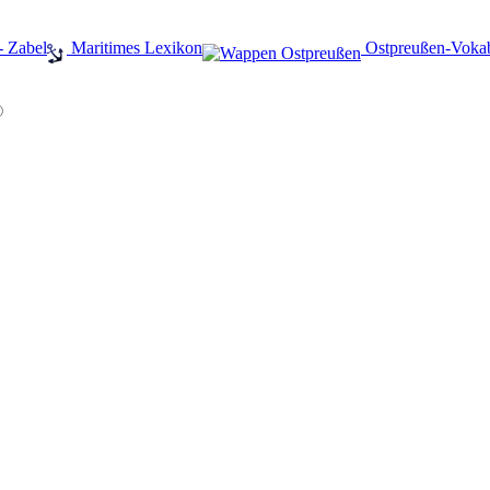
- Zabel
️ Maritimes Lexikon
️ Ostpreußen-Voka