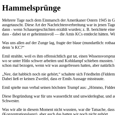
Hammelsprünge
Mehrere Tage nach dem Einmarsch der Amerikaner Ostern 1945 in G
ausgetauscht. Diese Art der Nachrichtenverbreitung war in jenen Ta
dann - wenn Schauergeschichten erzählt wurden; z. B. berichtete ein
dass - dabei tat er geheimnisvoll — die Amis KCs entdeckt hätten. Wi
Was uns allen auf der Zunge lag, fragte der blaue (mundartlich: rotha
denn 'n KC?
Emil strahlte, weil es ihm offensichtlich gut tat, einen Wissensvorsp
wo se unter Hitlo schwer arbeiten und Kohldampf schieben mussten. Un
schon mal bezogen, wenn wir was ausgefressen hatten, aber natürlich
Nee, dat habbich noch nie gehört,
schaltete sich Friedhelm (Fiddem g
Dabei ließ er keinen Zweifel, dass er Emils Aussage misstraute.
Emil spielte nun verbal seinen höchsten Trumpf aus:
Hömmo, Fiddem, 
Diese Begründung war für uns wasserdicht und unwiderlegbar, und auch
Schwester.
Was wir alle in diesem Moment nicht wussten, war die Tatsache, dass
(Konzentrationslager), aber auch das hatten wir noch nicht gehört.