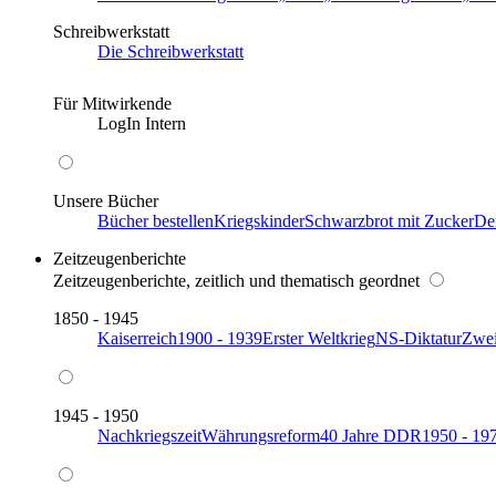
Schreibwerkstatt
Die Schreibwerkstatt
Für Mitwirkende
LogIn Intern
Unsere Bücher
Bücher bestellen
Kriegskinder
Schwarzbrot mit Zucker
De
Zeitzeugenberichte
Zeitzeugenberichte, zeitlich und thematisch geordnet
1850 - 1945
Kaiserreich
1900 - 1939
Erster Weltkrieg
NS-Diktatur
Zwei
1945 - 1950
Nachkriegszeit
Währungsreform
40 Jahre DDR
1950 - 19