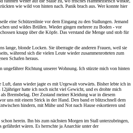
 rannten weiter auf die Ställe zu, wo frisches Hammelfleisch winkte,
drückten wie wild von hinten nach. Panik brach aus. Wer konnte hier
seile eine Schützenlinie vor dem Eingang zu den Stallungen. Jemand
ischen und wildes Brüllen. Wieder gingen mehrere zu Boden - vor
schossen knapp über die Köpfe. Das verstand die Menge und stob für
ns lange, blonde Locken. Sie überragte die anderen Frauen, weil sie
bseits, während sich die vielen Leute wieder zusammenrotteten zum
denen Schafen heraus.
 in ungefährer Richtung unserer Wohnung. Ich stürzte mich von hinten
Luft, dann wieder jagte es mit Urgewalt vorwärts. Bisher lebte ich in
 12jähriger hatte ich noch nicht viel Gewicht, und es drohte mich
r als Bremsbelag. Der Zustand meiner Kleidung war in diesem
vor uns mit einem Strick in der Hand. Den band er blitzschnell dem
 Entwischen hindern, mit Mühe und Not nach Hause eskortieren und
schon herein. Ihn bis zum nächsten Morgen im Stall unterzubringen,
gefährdet wären. Es herrschte ja Anarchie unter der