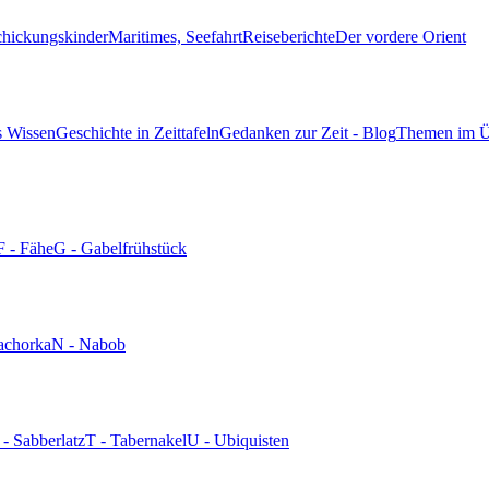
chickungskinder
Maritimes, Seefahrt
Reiseberichte
Der vordere Orient
s Wissen
Geschichte in Zeittafeln
Gedanken zur Zeit - Blog
Themen im Ü
F - Fähe
G - Gabelfrühstück
achorka
N - Nabob
 - Sabberlatz
T - Tabernakel
U - Ubiquisten