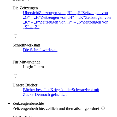
Die Zeitzeugen
Übersicht
Zeitzeugen von
B
–
F
Zeitzeugen von
G
–
H
Zeitzeugen von
H
–
K
Zeitzeugen von
K
–
P
Zeitzeugen von
P
–
S
Zeitzeugen von
S
–
Z
Schreibwerkstatt
Die Schreibwerkstatt
Für Mitwirkende
LogIn Intern
Unsere Bücher
Bücher bestellen
Kriegskinder
Schwarzbrot mit
Zucker
Dennoch gelacht…
Zeitzeugenberichte
Zeitzeugenberichte, zeitlich und thematisch geordnet