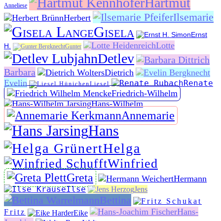
Hartmut
Anneliese
Ilsemarie
Herbert
Gisela
Ernst
Lotte
H.
Gunter
Detlev
Barbara
Dietrich
Evelin
Renate
Liesel
Friedrich-Wilhelm
Hans-Wilhelm
Annemarie
Hans
Helga
Winfried
Greta
Hermann
Ilse
Jens
Bettina
Hans-
Fritz
Eike