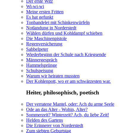
Der erste Witz
Wi-wi-wi
Meine ersten Fritten
Es hat gefunkt
Tonbandelei mit Schinkenwürfeln
Notlandung in Norderstedt
Wählen dürfen und Kohldampf schieben
Die Maschinenpistole
Regenversicherung
Sabbelpeter
Wiederbeginn der Schule nach Kriegsende
Männergespräch
Hammelsprünge
Schulspeisung
Warum wir heiraten mussten
Der Kohlenpott, wo er am schwärzesten war.
Heiter, philosophisch, poetisch
Der verratene Mantel, oder: Ach du arme Seele
Ode an das Alter - Wohin, Alter?
Sommerzeit? Winterzeit? Ach, du liebe Zeit!
Helden des Gartens
Die Erinnerer von Norderstedt
Zum siebten Geburtstag