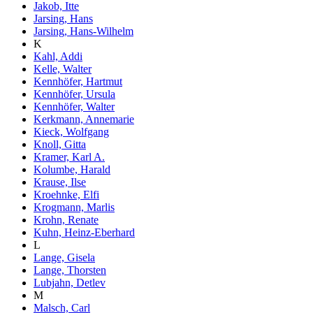
Jakob, Itte
Jarsing, Hans
Jarsing, Hans-Wilhelm
K
Kahl, Addi
Kelle, Walter
Kennhöfer, Hartmut
Kennhöfer, Ursula
Kennhöfer, Walter
Kerkmann, Annemarie
Kieck, Wolfgang
Knoll, Gitta
Kramer, Karl A.
Kolumbe, Harald
Krause, Ilse
Kroehnke, Elfi
Krogmann, Marlis
Krohn, Renate
Kuhn, Heinz-Eberhard
L
Lange, Gisela
Lange, Thorsten
Lubjahn, Detlev
M
Malsch, Carl