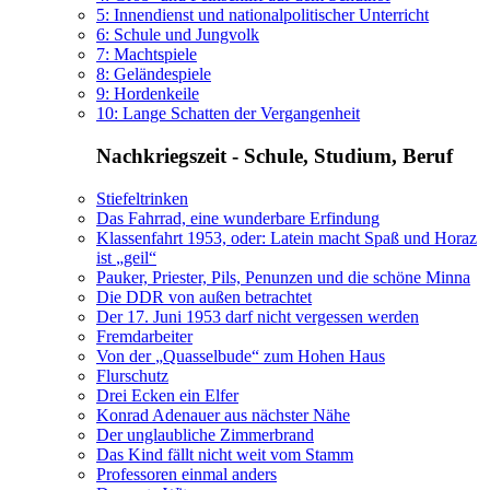
5: Innendienst und nationalpolitischer Unterricht
6: Schule und Jungvolk
7: Machtspiele
8: Geländespiele
9: Hordenkeile
10: Lange Schatten der Vergangenheit
Nachkriegszeit - Schule, Studium, Beruf
Stiefeltrinken
Das Fahrrad, eine wunderbare Erfindung
Klassenfahrt 1953, oder: Latein macht Spaß und Horaz
ist
geil
Pauker, Priester, Pils, Penunzen und die schöne Minna
Die DDR von außen betrachtet
Der 17. Juni 1953 darf nicht vergessen werden
Fremdarbeiter
Von der
Quasselbude
zum Hohen Haus
Flurschutz
Drei Ecken ein Elfer
Konrad Adenauer aus nächster Nähe
Der unglaubliche Zimmerbrand
Das Kind fällt nicht weit vom Stamm
Professoren einmal anders