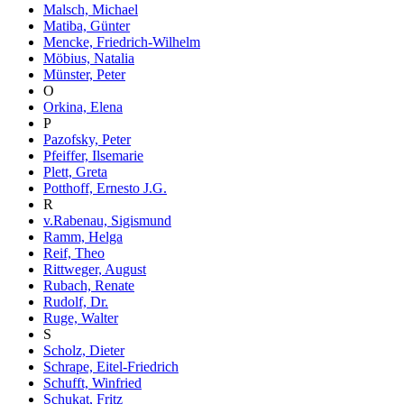
Malsch, Michael
Matiba, Günter
Mencke, Friedrich-Wilhelm
Möbius, Natalia
Münster, Peter
O
Orkina, Elena
P
Pazofsky, Peter
Pfeiffer, Ilsemarie
Plett, Greta
Potthoff, Ernesto J.G.
R
v.Rabenau, Sigismund
Ramm, Helga
Reif, Theo
Rittweger, August
Rubach, Renate
Rudolf, Dr.
Ruge, Walter
S
Scholz, Dieter
Schrape, Eitel-Friedrich
Schufft, Winfried
Schukat, Fritz