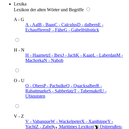
Lexika
Lexikon der alten Wörter und Begriffe
A - G
A - Aal
B - Baas
C - Calculus
D - dalbern
E -
Echauffieren
F - Fähe
G - Gabelfrühstück
H - N
H - Haarnetz
I - Ibex
J - Jach
K - Kaap
L - Laberdan
M -
Machorka
N - Nabob
O - U
O - Obers
P - Pachulke
Q - Quacksalber
R -
Rabattmarke
S - Sabberlatz
T - Tabernakel
U -
Ubiquisten
V - Z
V - Vabanque
W - Wackelpeter
X - Xanthippe
Y -
Yacht
Z - Zabel
️ Maritimes Lexikon
️ Ostpreußen-