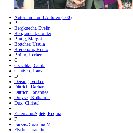
Autorinnen und Autoren (100)
B
Bergknecht, Evelin
Bergknecht, Gunter
Bintig, Margot
Böttcher, Ursula
Bredehorn, Heino
Brünn, Herbert
C
Czischke, Gerda
Claußen, Hans
D
Deising, Volker
Dittrich, Barbara
Dittrich, Johannes
Dreysel, Katharina
Dux, Christel
E
Elkemann-Spieß, Regina
F
Farkas, Suzanna M.
Fischer, Joachim