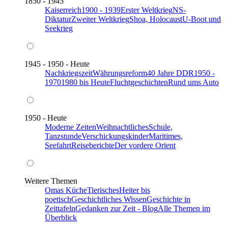
1850 - 1945
Kaiserreich
1900 - 1939
Erster Weltkrieg
NS-
Diktatur
Zweiter Weltkrieg
Shoa, Holocaust
U-Boot und
Seekrieg
1945 - 1950 - Heute
Nachkriegszeit
Währungsreform
40 Jahre DDR
1950 -
1970
1980 bis Heute
Fluchtgeschichten
Rund ums Auto
1950 - Heute
Moderne Zeiten
Weihnachtliches
Schule,
Tanzstunde
Verschickungskinder
Maritimes,
Seefahrt
Reiseberichte
Der vordere Orient
Weitere Themen
Omas Küche
Tierisches
Heiter bis
poetisch
Geschichtliches Wissen
Geschichte in
Zeittafeln
Gedanken zur Zeit - Blog
Alle Themen im
Überblick