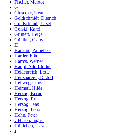
Fischer, Margot
G
Giesecke, Ursula
Goldschmidt, Dietrich
Goldschmidt, Ursel
Gorski, Karol
Grünert, Helga
Günther, Claus
H
Hamann, Anneliese
Harder, Eike
Harms, Werner
Haupt, Adolf Julius
Heidenreich, Lotte
Heitzhausen, Rudolf
Hellwege, Inge
Heimerl, Hilde
Herzog, Bernd
Herzog, Erna
Herzog, Jens
Herzog, Petra
Hohn, Peter
v.Husen, Ingrid
Hünichen, Liesel
J