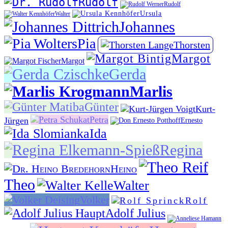
Rudolf
Rudolf
Ursula
Walter
Johannes
Pia
Thorsten
Margot
Margot
Gerda
Marlis
Günter
Kurt-
Petra
Jürgen
Ernesto
Ida
Regina
Heino
Theo
Walter
Volker
Rolf
Adolf Julius