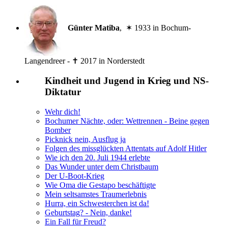
Günter Matiba
, ✶ 1933 in Bochum-
Langendreer - ✝ 2017 in Norderstedt
Kindheit und Jugend in Krieg und NS-
Diktatur
Wehr dich!
Bochumer Nächte, oder: Wettrennen - Beine gegen
Bomber
Picknick nein, Ausflug ja
Folgen des missglückten Attentats auf Adolf Hitler
Wie ich den 20. Juli 1944 erlebte
Das Wunder unter dem Christbaum
Der U-Boot-Krieg
Wie Oma die Gestapo beschäftigte
Mein seltsamstes Traumerlebnis
Hurra, ein Schwesterchen ist da!
Geburtstag? - Nein, danke!
Ein Fall für Freud?