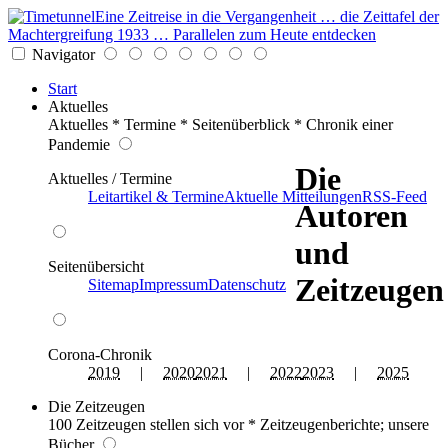
Eine Zeitreise in die Vergangenheit … die Zeittafel der
Machtergreifung 1933 … Parallelen zum Heute entdecken
Navigator
Start
Aktuelles
Aktuelles * Termine * Seitenüberblick * Chronik einer
Pandemie
Die
Aktuelles / Termine
Leitartikel & Termine
Aktuelle Mitteilungen
RSS-Feed
Autoren
und
Seitenübersicht
Zeitzeugen
Sitemap
Impressum
Datenschutz
Corona-Chronik
2019
|
2020
2021
|
2022
2023
|
2025
Die Zeitzeugen
100 Zeitzeugen stellen sich vor * Zeitzeugenberichte; unsere
Bücher