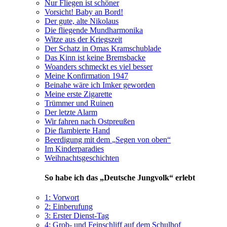
Nur Fliegen ist schöner
Vorsicht! Baby an Bord!
Der gute, alte Nikolaus
Die fliegende Mundharmonika
Witze aus der Kriegszeit
Der Schatz in Omas Kramschublade
Das Kinn ist keine Bremsbacke
Woanders schmeckt es viel besser
Meine Konfirmation 1947
Beinahe wäre ich Imker geworden
Meine erste Zigarette
Trümmer und Ruinen
Der letzte Alarm
Wir fahren nach Ostpreußen
Die flambierte Hand
Beerdigung mit dem
Segen von oben
Im Kinderparadies
Weihnachtsgeschichten
So habe ich das
Deutsche Jungvolk
erlebt
1: Vorwort
2: Einberufung
3: Erster Dienst-Tag
4: Grob- und Feinschliff auf dem Schulhof