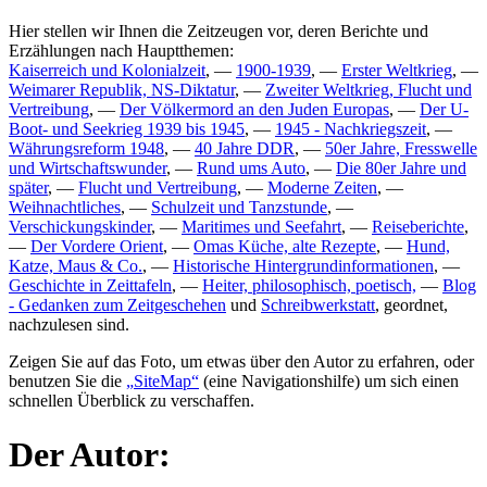
Hier stellen wir Ihnen die Zeitzeugen vor, deren Berichte und
Erzählungen nach Hauptthemen:
Kaiserreich und Kolonialzeit
, —
1900-1939
, —
Erster Weltkrieg
, —
Weimarer Republik, NS-Diktatur
, —
Zweiter Weltkrieg, Flucht und
Vertreibung
, —
Der Völkermord an den Juden Europas
, —
Der U-
Boot- und Seekrieg 1939 bis 1945
, —
1945 - Nachkriegszeit
, —
Währungsreform 1948
, —
40 Jahre DDR
, —
50er Jahre, Fresswelle
und Wirtschaftswunder
, —
Rund ums Auto
, —
Die 80er Jahre und
später
, —
Flucht und Vertreibung
, —
Moderne Zeiten
, —
Weihnachtliches
, —
Schulzeit und Tanzstunde
, —
Verschickungskinder
, —
Maritimes und Seefahrt
, —
Reiseberichte
,
—
Der Vordere Orient
, —
Omas Küche, alte Rezepte
, —
Hund,
Katze, Maus & Co.
, —
Historische Hintergrundinformationen
, —
Geschichte in Zeittafeln
, —
Heiter, philosophisch, poetisch,
—
Blog
- Gedanken zum Zeitgeschehen
und
Schreibwerkstatt
, geordnet,
nachzulesen sind.
Zeigen Sie auf das Foto, um etwas über den Autor zu erfahren, oder
benutzen Sie die
SiteMap
(eine Navigationshilfe) um sich einen
schnellen Überblick zu verschaffen.
Der Autor: