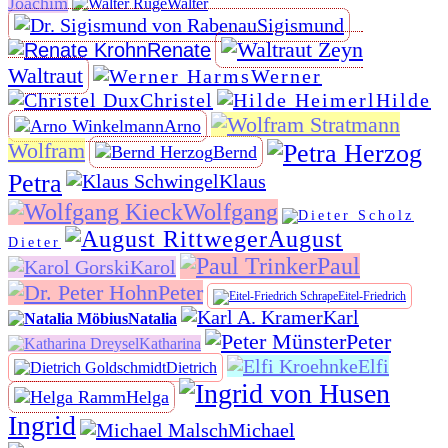
Joachim
Walter
Sigismund
Renate
Waltraut
Werner
Christel
Hilde
Arno
Wolfram
Bernd
Petra
Klaus
Wolfgang
August
Dieter
Paul
Karol
Peter
Eitel-Friedrich
Karl
Natalia
Peter
Katharina
Elfi
Dietrich
Helga
Ingrid
Michael