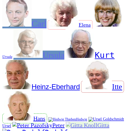
Carl
Elena
Kurt
Ursula
Ursula
Itte
Heinz-Eberhard
Hans
Hedwig
Peter
Gitta
Ursel