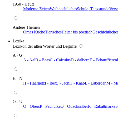
1950 - Heute
Moderne Zeiten
Weihnachtliches
Schule, Tanzstunde
Vers
Andere Themen
Omas Küche
Tierisches
Heiter bis poetisch
Geschichtliche
Lexika
Lexikon der alten Wörter und Begriffe
A - G
A - Aal
B - Baas
C - Calculus
D - dalbern
E - Echauffieren
H - N
H - Haarnetz
I - Ibex
J - Jach
K - Kaap
L - Laberdan
M - M
O - U
O - Obers
P - Pachulke
Q - Quacksalber
R - Rabattmarke
S