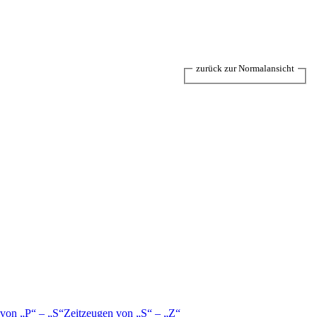
zurück zur Normalansicht
 von
P
–
S
Zeitzeugen von
S
–
Z