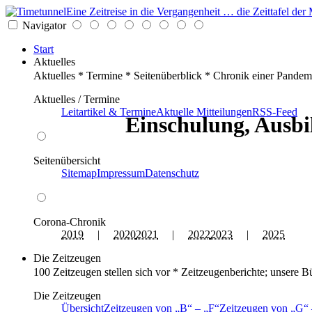
Eine Zeitreise in die Vergangenheit … die Zeittafel d
Navigator
Start
Aktuelles
Aktuelles * Termine * Seitenüberblick * Chronik einer Pandem
Aktuelles / Termine
Leitartikel & Termine
Aktuelle Mitteilungen
RSS-Feed
Einschulung, Ausbi
Seitenübersicht
Sitemap
Impressum
Datenschutz
Corona-Chronik
2019
|
2020
2021
|
2022
2023
|
2025
Die Zeitzeugen
100 Zeitzeugen stellen sich vor * Zeitzeugenberichte; unsere B
Die Zeitzeugen
Übersicht
Zeitzeugen von
B
–
F
Zeitzeugen von
G