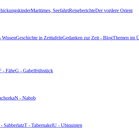
chickungskinder
Maritimes, Seefahrt
Reiseberichte
Der vordere Orient
s Wissen
Geschichte in Zeittafeln
Gedanken zur Zeit - Blog
Themen im Ü
F - Fähe
G - Gabelfrühstück
achorka
N - Nabob
 - Sabberlatz
T - Tabernakel
U - Ubiquisten