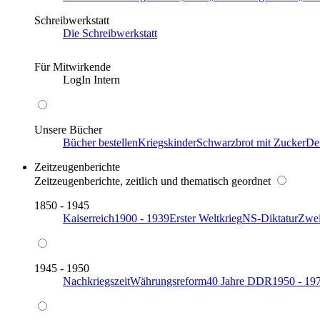
Schreibwerkstatt
Die Schreibwerkstatt
Für Mitwirkende
LogIn Intern
Unsere Bücher
Bücher bestellen
Kriegskinder
Schwarzbrot mit Zucker
De
Zeitzeugenberichte
Zeitzeugenberichte, zeitlich und thematisch geordnet
1850 - 1945
Kaiserreich
1900 - 1939
Erster Weltkrieg
NS-Diktatur
Zwei
1945 - 1950
Nachkriegszeit
Währungsreform
40 Jahre DDR
1950 - 19