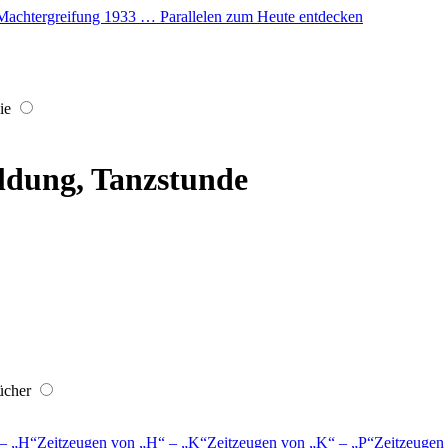
er Machtergreifung 1933 … Parallelen zum Heute entdecken
ie
ldung, Tanzstunde
ücher
–
H
Zeitzeugen von
H
–
K
Zeitzeugen von
K
–
P
Zeitzeugen