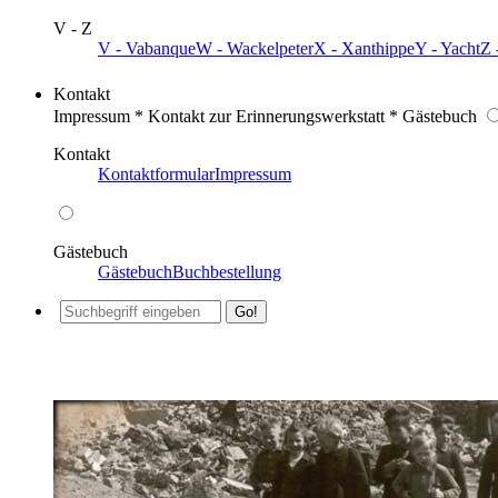
V - Z
V - Vabanque
W - Wackelpeter
X - Xanthippe
Y - Yacht
Z 
Kontakt
Impressum * Kontakt zur Erinnerungswerkstatt * Gästebuch
Kontakt
Kontaktformular
Impressum
Gästebuch
Gästebuch
Buchbestellung