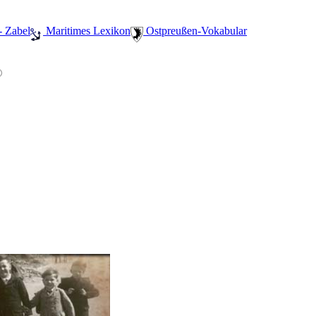
- Zabel
️ Maritimes Lexikon
️ Ostpreußen-Vokabular