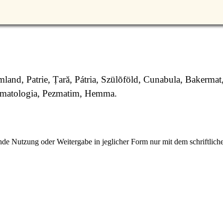
and, Patrie, Țară, Pátria, Szülõföld, Cunabula, Bakermat
ematologia, Pezmatim, Hemma.
e Nutzung oder Weitergabe in jeglicher Form nur mit dem schriftlich