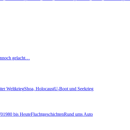
nnoch gelacht…
ter Weltkrieg
Shoa, Holocaust
U-Boot und Seekrieg
70
1980 bis Heute
Fluchtgeschichten
Rund ums Auto