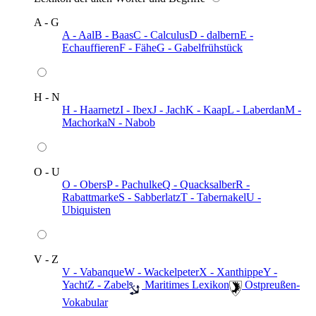
A - G
A - Aal
B - Baas
C - Calculus
D - dalbern
E -
Echauffieren
F - Fähe
G - Gabelfrühstück
H - N
H - Haarnetz
I - Ibex
J - Jach
K - Kaap
L - Laberdan
M -
Machorka
N - Nabob
O - U
O - Obers
P - Pachulke
Q - Quacksalber
R -
Rabattmarke
S - Sabberlatz
T - Tabernakel
U -
Ubiquisten
V - Z
V - Vabanque
W - Wackelpeter
X - Xanthippe
Y -
Yacht
Z - Zabel
️ Maritimes Lexikon
️ Ostpreußen-
Vokabular