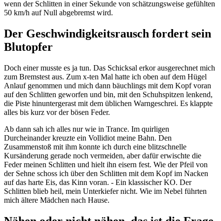
wenn der Schlitten in einer Sekunde von schätzungsweise gefühlten
50 km/h auf Null abgebremst wird.
Der Geschwindigkeitsrausch fordert sein
Blutopfer
Doch einer musste es ja tun. Das Schicksal erkor ausgerechnet mich
zum Bremstest aus. Zum x-ten Mal hatte ich oben auf dem Hügel
Anlauf genommen und mich dann bäuchlings mit dem Kopf voran
auf den Schlitten geworfen und bin, mit den Schuhspitzen lenkend,
die Piste hinuntergerast mit dem üblichen Warngeschrei. Es klappte
alles bis kurz vor der bösen Feder.
Ab dann sah ich alles nur wie in Trance. Im quirligen
Durcheinander kreuzte ein Vollidiot meine Bahn. Den
Zusammenstoß mit ihm konnte ich durch eine blitzschnelle
Kursänderung gerade noch vermeiden, aber dafür erwischte die
Feder meinen Schlitten und hielt ihn eisern fest. Wie der Pfeil von
der Sehne schoss ich über den Schlitten mit dem Kopf im Nacken
auf das harte Eis, das Kinn voran. - Ein klassischer KO. Der
Schlitten blieb heil, mein Unterkiefer nicht. Wie im Nebel führten
mich ältere Mädchen nach Hause.
Nähen oder nicht nähen, das ist die Frage