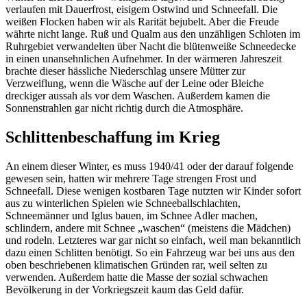
verlaufen mit Dauerfrost, eisigem Ostwind und Schneefall. Die
weißen Flocken haben wir als Rarität bejubelt. Aber die Freude
währte nicht lange. Ruß und Qualm aus den unzähligen Schloten im
Ruhrgebiet verwandelten über Nacht die blütenweiße Schneedecke
in einen unansehnlichen Aufnehmer. In der wärmeren Jahreszeit
brachte dieser hässliche Niederschlag unsere Mütter zur
Verzweiflung, wenn die Wäsche auf der Leine oder Bleiche
dreckiger aussah als vor dem Waschen. Außerdem kamen die
Sonnenstrahlen gar nicht richtig durch die Atmosphäre.
Schlittenbeschaffung im Krieg
An einem dieser Winter, es muss 1940/41 oder der darauf folgende
gewesen sein, hatten wir mehrere Tage strengen Frost und
Schneefall. Diese wenigen kostbaren Tage nutzten wir Kinder sofort
aus zu winterlichen Spielen wie Schneeballschlachten,
Schneemänner und Iglus bauen, im Schnee Adler machen,
schlindern, andere mit Schnee
waschen
(meistens die Mädchen)
und rodeln. Letzteres war gar nicht so einfach, weil man bekanntlich
dazu einen Schlitten benötigt. So ein Fahrzeug war bei uns aus den
oben beschriebenen klimatischen Gründen rar, weil selten zu
verwenden. Außerdem hatte die Masse der sozial schwachen
Bevölkerung in der Vorkriegszeit kaum das Geld dafür.