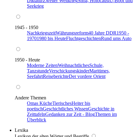
Diktatur
Zweiter Weltkrieg
Shoa, Holocaust
U-Boot und
Seekrieg
1945 - 1950
Nachkriegszeit
Währungsreform
40 Jahre DDR
1950 -
1970
1980 bis Heute
Fluchtgeschichten
Rund ums Auto
1950 - Heute
Moderne Zeiten
Weihnachtliches
Schule,
Tanzstunde
Verschickungskinder
Maritimes,
Seefahrt
Reiseberichte
Der vordere Orient
Andere Themen
Omas Küche
Tierisches
Heiter bis
poetisch
Geschichtliches Wissen
Geschichte in
Zeittafeln
Gedanken zur Zeit - Blog
Themen im
Überblick
Lexika
Lexikon der alten Wörter und Begriffe