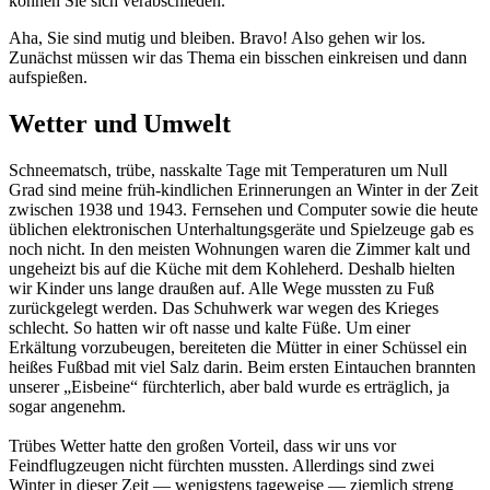
können Sie sich verabschieden.
Aha, Sie sind mutig und bleiben. Bravo! Also gehen wir los.
Zunächst müssen wir das Thema ein bisschen einkreisen und dann
aufspießen.
Wetter und Umwelt
Schneematsch, trübe, nasskalte Tage mit Temperaturen um Null
Grad sind meine früh-kindlichen Erinnerungen an Winter in der Zeit
zwischen 1938 und 1943. Fernsehen und Computer sowie die heute
üblichen elektronischen Unterhaltungsgeräte und Spielzeuge gab es
noch nicht. In den meisten Wohnungen waren die Zimmer kalt und
ungeheizt bis auf die Küche mit dem Kohleherd. Deshalb hielten
wir Kinder uns lange draußen auf. Alle Wege mussten zu Fuß
zurückgelegt werden. Das Schuhwerk war wegen des Krieges
schlecht. So hatten wir oft nasse und kalte Füße. Um einer
Erkältung vorzubeugen, bereiteten die Mütter in einer Schüssel ein
heißes Fußbad mit viel Salz darin. Beim ersten Eintauchen brannten
unserer
Eisbeine
fürchterlich, aber bald wurde es erträglich, ja
sogar angenehm.
Trübes Wetter hatte den großen Vorteil, dass wir uns vor
Feindflugzeugen nicht fürchten mussten. Allerdings sind zwei
Winter in dieser Zeit — wenigstens tageweise — ziemlich streng