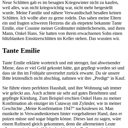
Neue Schlitten gab es im besagten Kriegswinter nicht zu kaufen,
weil alles, was nicht kriegswichtig war, nicht mehr hergestellt
wurde. Meine Familie und nähere Verwandtschaft besaßen keinen
Schlitten. Ich wollte aber zu gerne rodeln. Das sahen meine Eltern
ein und fragten schweren Herzens die als etepetete bekannte Tante
Emilie, eine Cousine meiner Großmutter mütterlicherseits, und ihren
Mann, Onkel Hans. Sie hatten von ihrem erwachsenen Sohn einen
blitzblanken Einsitzerschlitten im Keller stehen. Das wussten wir.
Tante Emilie
Tante Emilie erklärte wortreich und mit strenger, fast abweisender
Miene, dass er viel Geld gekostet hätte, gut gepflegt worden sei und
dass sie ihn im Frühjahr unversehrt zurück erwarte. Da sie unsere
Bitte letztendlich nicht abschlug, nahmen wir ihre
Predigt
in Kauf.
Sie führte einen perfekten Haushalt, und ihre Wohnung sah immer
wie geleckt aus. Auch achtete sie sehr auf gutes Benehmen und
gepflegte Kleidung. Zum Beispiel erschien Onkel Hans zu meiner
Konfirmation als einziger im Cutaway mit Zylinder, wie in meiner
Geschichte
Meine Konfirmation 1947
nachzulesen ist. Man
munkelte in Verwandtenkreisen hinter vorgehaltener Hand, dass er
putzen müsse und sogar bügeln könne. Dieses laut zu sagen, wäre
einem Rufmord gleich gekommen, denn die allermeisten Leute