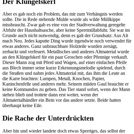
Der Klüngelskerl
Aber es gab noch ein Problem, das mir zum Verhängnis werden
sollte. Die in Rede stehende Mulde wurde als wilde Müllkippe
missbraucht. Zwar gab es eine von der Stadtverwaltung geregelte
Abfuhr der Haushaltsasche, aber keine Sperrmüllabfuhr. Sie war im
Grunde auch nicht notwendig, denn es galt der Grundsatz: Aus Alt
mach Neu. Jedes kaputte Ding wurde irgendwie noch verwendet für
etwas anderes. Ganz unbrauchbare Holzteile wurden zersägt,
zerhackt und verfeuert. Metallisches und anderes Altmaterial wurde
an den Klüngelskerl für ein paar Groschen oder Pfennige verkauft.
Dieser Mann zog mit Pferd und Wagen, auf einer einfachen Pfeife
aus Blech immer seine kurze Erkennungsmelodie spielend, durch
die Straßen und nahm jedes Altmaterial mit, das ihm die Leute an
die Karre brachten: Lumpen, Metall, Knochen, Papier,
Kaninchenfelle und anderes mehr. Seinem müden Gaul brauchte er
keine Kommandos zu geben. Das Tier stand sofort, wenn der Mann
stehen blieb und trottete dann erst weiter, wenn der
Altmaterialhändler ein Bein vor das andere setzte. Beide hatten
überhaupt keine Eile.
Die Rache der Unterdrückten
Aber hin und wieder landete doch etwas Sperriges, das selbst der