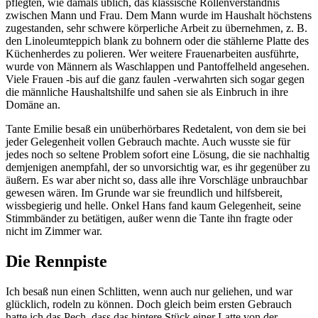
pflegten, wie damals üblich, das klassische Rollenverständnis
zwischen Mann und Frau. Dem Mann wurde im Haushalt höchstens
zugestanden, sehr schwere körperliche Arbeit zu übernehmen, z. B.
den Linoleumteppich blank zu bohnern oder die stählerne Platte des
Küchenherdes zu polieren. Wer weitere Frauenarbeiten ausführte,
wurde von Männern als Waschlappen und Pantoffelheld angesehen.
Viele Frauen -bis auf die ganz faulen -verwahrten sich sogar gegen
die männliche Haushaltshilfe und sahen sie als Einbruch in ihre
Domäne an.
Tante Emilie besaß ein unüberhörbares Redetalent, von dem sie bei
jeder Gelegenheit vollen Gebrauch machte. Auch wusste sie für
jedes noch so seltene Problem sofort eine Lösung, die sie nachhaltig
demjenigen anempfahl, der so unvorsichtig war, es ihr gegenüber zu
äußern. Es war aber nicht so, dass alle ihre Vorschläge unbrauchbar
gewesen wären. Im Grunde war sie freundlich und hilfsbereit,
wissbegierig und helle. Onkel Hans fand kaum Gelegenheit, seine
Stimmbänder zu betätigen, außer wenn die Tante ihn fragte oder
nicht im Zimmer war.
Die Rennpiste
Ich besaß nun einen Schlitten, wenn auch nur geliehen, und war
glücklich, rodeln zu können. Doch gleich beim ersten Gebrauch
hatte ich das Pech, dass das hintere Stück einer Latte von der