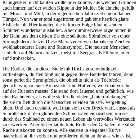
Klüngelskerl nicht kaufen wollte oder konnte, aus welchen Gründen
auch immer, auf der wilden Kippe in der Mulde. Sie ähnelte, gefüllt
mit Morast und Müll, in der regenreichen Jahreszeit einem flachen
Tümpel. Nun war er total zugefroren und gab eine herrlich glatte
Eisfläche ab. Hier konnten die in kurzer Folge hinabrasenden
Schlitten wunderbar auslaufen. Aber dummerweise ragte mitten in
der Bahn aus dem dicken Eis eine stählerne Spiralfeder von einer
Sprungfedermatratze. Diese Matratzenart war damals ein Zeichen
wohlhabenderer Leute und Statussymbol. Die meisten Menschen
schliefen auf Naturmatratzen, meist mit Seegras als Füllung, oder
auf Strohsäcken.
Die Rodler, die an dieser Stelle mit Höchstgeschwindigkeit
vorbeifegten, durften bloß nicht gegen diese Bettfeder fahren, denn
sonst geriet die Sprungfeder, die ohnehin nicht als Triebfeder
gedacht war, zu einer Bremsfeder und Hutfeder, weil man vor ihr
auf der Hut sein musste. Sie stand dort, lauernd und gefährlich, wie
eine Rachefeder, als wollte sie für die vielen
Unterdrückungen
,
die sie im Bett durch die Menschen erleiden musste, Vergeltung
üben. Und auch deshalb, weil man sie in den Dreck warf, anstatt als
Schrottstück in den glühenden Schmelzofen einzusetzen, um sie
durch das Stahlbad zu einem neuen Leben als wertvolles Werkstück
zu erwecken. Aber bisher tat ihr kein Rodler den Gefallen, die süße
Rache auskosten zu können. Alle sausten in eleganter Kurve
haarscharf an ihr vorbei und probierten nicht an ihr aus, wie es ist,