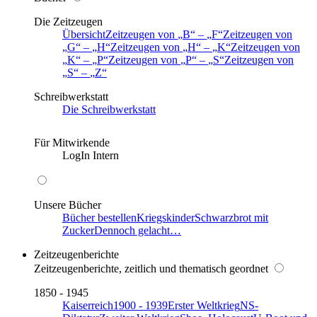
Die Zeitzeugen
Übersicht
Zeitzeugen von
B
–
F
Zeitzeugen von
G
–
H
Zeitzeugen von
H
–
K
Zeitzeugen von
K
–
P
Zeitzeugen von
P
–
S
Zeitzeugen von
S
–
Z
Schreibwerkstatt
Die Schreibwerkstatt
Für Mitwirkende
LogIn Intern
Unsere Bücher
Bücher bestellen
Kriegskinder
Schwarzbrot mit
Zucker
Dennoch gelacht…
Zeitzeugenberichte
Zeitzeugenberichte, zeitlich und thematisch geordnet
1850 - 1945
Kaiserreich
1900 - 1939
Erster Weltkrieg
NS-