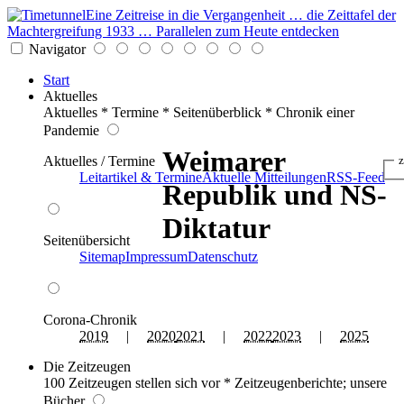
Eine Zeitreise in die Vergangenheit … die Zeittafel der
Machtergreifung 1933 … Parallelen zum Heute entdecken
Navigator
Start
Aktuelles
Aktuelles * Termine * Seitenüberblick * Chronik einer
Pandemie
Weimarer
Aktuelles / Termine
z
Leitartikel & Termine
Aktuelle Mitteilungen
RSS-Feed
Republik und NS-
Diktatur
Seitenübersicht
Sitemap
Impressum
Datenschutz
Corona-Chronik
2019
|
2020
2021
|
2022
2023
|
2025
Die Zeitzeugen
100 Zeitzeugen stellen sich vor * Zeitzeugenberichte; unsere
Bücher