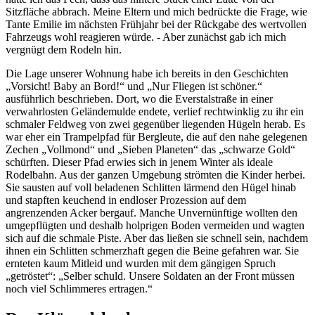
Sitzfläche abbrach. Meine Eltern und mich bedrückte die Frage, wie
Tante Emilie im nächsten Frühjahr bei der Rückgabe des wertvollen
Fahrzeugs wohl reagieren würde. - Aber zunächst gab ich mich
vergnügt dem Rodeln hin.
Die Lage unserer Wohnung habe ich bereits in den Geschichten
Vorsicht! Baby an Bord!
und
Nur Fliegen ist schöner.
ausführlich beschrieben. Dort, wo die Everstalstraße in einer
verwahrlosten Geländemulde endete, verlief rechtwinklig zu ihr ein
schmaler Feldweg von zwei gegenüber liegenden Hügeln herab. Es
war eher ein Trampelpfad für Bergleute, die auf den nahe gelegenen
Zechen
Vollmond
und
Sieben Planeten
das
schwarze Gold
schürften. Dieser Pfad erwies sich in jenem Winter als ideale
Rodelbahn. Aus der ganzen Umgebung strömten die Kinder herbei.
Sie sausten auf voll beladenen Schlitten lärmend den Hügel hinab
und stapften keuchend in endloser Prozession auf dem
angrenzenden Acker bergauf. Manche Unvernünftige wollten den
umgepflügten und deshalb holprigen Boden vermeiden und wagten
sich auf die schmale Piste. Aber das ließen sie schnell sein, nachdem
ihnen ein Schlitten schmerzhaft gegen die Beine gefahren war. Sie
ernteten kaum Mitleid und wurden mit dem gängigen Spruch
getröstet
:
Selber schuld. Unsere Soldaten an der Front müssen
noch viel Schlimmeres ertragen.