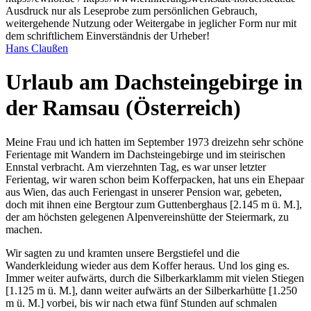
Ausdruck nur als Leseprobe zum persönlichen Gebrauch,
weitergehende Nutzung oder Weitergabe in jeglicher Form nur mit
dem schriftlichem Einverständnis der Urheber!
Hans Claußen
Urlaub am Dachsteingebirge in
der Ramsau (Österreich)
Meine Frau und ich hatten im September 1973 dreizehn sehr schöne
Ferientage mit Wandern im Dachsteingebirge und im steirischen
Ennstal verbracht. Am vierzehnten Tag, es war unser letzter
Ferientag, wir waren schon beim Kofferpacken, hat uns ein Ehepaar
aus Wien, das auch Feriengast in unserer Pension war, gebeten,
doch mit ihnen eine Bergtour zum Guttenberghaus [2.145 m ü. M.],
der am höchsten gelegenen Alpenvereinshütte der Steiermark, zu
machen.
Wir sagten zu und kramten unsere Bergstiefel und die
Wanderkleidung wieder aus dem Koffer heraus. Und los ging es.
Immer weiter aufwärts, durch die Silberkarklamm mit vielen Stiegen
[1.125 m ü. M.], dann weiter aufwärts an der Silberkarhütte [1.250
m ü. M.] vorbei, bis wir nach etwa fünf Stunden auf schmalen