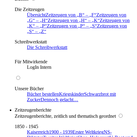
Die Zeitzeugen
Übersicht
Zeitzeugen von
B
–
F
Zeitzeugen von
G
–
H
Zeitzeugen von
H
–
K
Zeitzeugen von
K
–
P
Zeitzeugen von
P
–
S
Zeitzeugen von
S
–
Z
Schreibwerkstatt
Die Schreibwerkstatt
Für Mitwirkende
LogIn Intern
Unsere Bücher
Bücher bestellen
Kriegskinder
Schwarzbrot mit
Zucker
Dennoch gelacht…
Zeitzeugenberichte
Zeitzeugenberichte, zeitlich und thematisch geordnet
1850 - 1945
Kaiserreich
1900 - 1939
Erster Weltkrieg
NS-