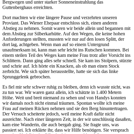
Bergwegen und unter starker Sonneneinstrahlung das
Guttenberghaus erreichten.
Dort machten wir eine längere Pause und verzehrten unseren
Proviant. Das Wiener Ehepaar entschloss sich, einen anderen
Abstieg zu nehmen. Somit waren wir beide allein und begannen mit
dem Abstieg zur Silberkarhütte. Auf den Wegen, die keine hohen
Anforderungen stellten, mussten wir nur auf den losen Splitt, der
dort lag, achtgeben. Wenn man auf so einem Untergrund
unaufmerksam ist, kann man sehr leicht ins Rutschen kommen. Bei
einem steilen Teil des Weges kam meine Frau trotz aller Vorsicht ins
Schlittern. Dann ging alles sehr schnell. Sie kam ins Stolpern, stürzte
und schrie auf. Ich hörte ein Knacken, als ob man einen Stock
zerbricht. Wie sich später herausstellte, hatte sie sich das linke
Sprunggelenk gebrochen.
Es fiel mir sehr schwer ruhig zu bleiben, denn ich wusste nicht, was
zu tun war. Wir waren ganz allein, ich schätzte in 1.400 Metern
Höhe. Weit und breit niemand zu sehen und von Handys konnten
wir damals noch nicht einmal träumen. Spontan wollte ich meine
Frau auf meinen Rücken nehmen und sie den Berg hinuntertragen.
Der Versuch scheiterte jedoch, weil meine Kraft dafür nicht
ausreichte. Nach einer längeren Zeit, in der wir unschlüssig dasaßen,
kam eine Wanderin, die auch bergab ging. Sie fragte uns, was
passiert sei. Ich erklärte ihr, dass wir Hilfe benötigen. Sie versprach