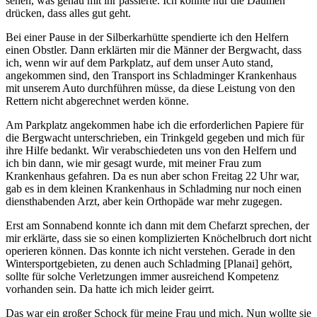
sehen, was genau mit ihr passierte. Ich konnte nur die Daumen
drücken, dass alles gut geht.
Bei einer Pause in der Silberkarhütte spendierte ich den Helfern
einen Obstler. Dann erklärten mir die Männer der Bergwacht, dass
ich, wenn wir auf dem Parkplatz, auf dem unser Auto stand,
angekommen sind, den Transport ins Schladminger Krankenhaus
mit unserem Auto durchführen müsse, da diese Leistung von den
Rettern nicht abgerechnet werden könne.
Am Parkplatz angekommen habe ich die erforderlichen Papiere für
die Bergwacht unterschrieben, ein Trinkgeld gegeben und mich für
ihre Hilfe bedankt. Wir verabschiedeten uns von den Helfern und
ich bin dann, wie mir gesagt wurde, mit meiner Frau zum
Krankenhaus gefahren. Da es nun aber schon Freitag 22 Uhr war,
gab es in dem kleinen Krankenhaus in Schladming nur noch einen
diensthabenden Arzt, aber kein Orthopäde war mehr zugegen.
Erst am Sonnabend konnte ich dann mit dem Chefarzt sprechen, der
mir erklärte, dass sie so einen komplizierten Knöchelbruch dort nicht
operieren können. Das konnte ich nicht verstehen. Gerade in den
Wintersportgebieten, zu denen auch Schladming [Planai] gehört,
sollte für solche Verletzungen immer ausreichend Kompetenz
vorhanden sein. Da hatte ich mich leider geirrt.
Das war ein großer Schock für meine Frau und mich. Nun wollte sie