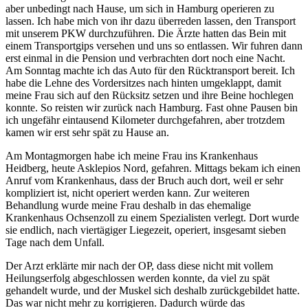
aber unbedingt nach Hause, um sich in Hamburg operieren zu
lassen. Ich habe mich von ihr dazu überreden lassen, den Transport
mit unserem PKW durchzuführen. Die Ärzte hatten das Bein mit
einem Transportgips versehen und uns so entlassen. Wir fuhren dann
erst einmal in die Pension und verbrachten dort noch eine Nacht.
Am Sonntag machte ich das Auto für den Rücktransport bereit. Ich
habe die Lehne des Vordersitzes nach hinten umgeklappt, damit
meine Frau sich auf den Rücksitz setzen und ihre Beine hochlegen
konnte. So reisten wir zurück nach Hamburg. Fast ohne Pausen bin
ich ungefähr eintausend Kilometer durchgefahren, aber trotzdem
kamen wir erst sehr spät zu Hause an.
Am Montagmorgen habe ich meine Frau ins Krankenhaus
Heidberg, heute Asklepios Nord, gefahren. Mittags bekam ich einen
Anruf vom Krankenhaus, dass der Bruch auch dort, weil er sehr
kompliziert ist, nicht operiert werden kann. Zur weiteren
Behandlung wurde meine Frau deshalb in das ehemalige
Krankenhaus Ochsenzoll zu einem Spezialisten verlegt. Dort wurde
sie endlich, nach viertägiger Liegezeit, operiert, insgesamt sieben
Tage nach dem Unfall.
Der Arzt erklärte mir nach der OP, dass diese nicht mit vollem
Heilungserfolg abgeschlossen werden konnte, da viel zu spät
gehandelt wurde, und der Muskel sich deshalb zurückgebildet hatte.
Das war nicht mehr zu korrigieren. Dadurch würde das