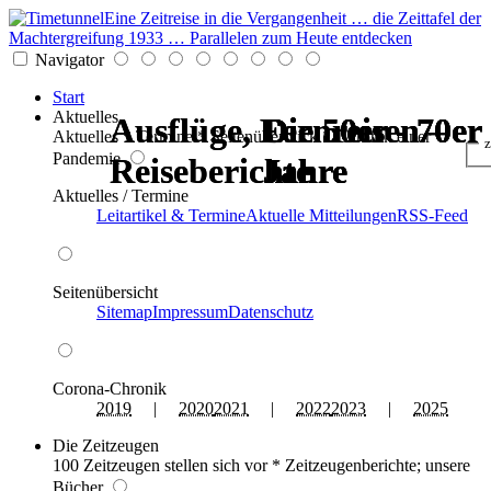
Eine Zeitreise in die Vergangenheit … die Zeittafel der
Machtergreifung 1933 … Parallelen zum Heute entdecken
Navigator
Start
Aktuelles
Ausflüge, Fernreisen –
Ausflüge, Fernreisen –
Die 50er - 70er
Die 50er - 70er
Die 50er - 70er
Die 50er - 70er
Aktuelles * Termine * Seitenüberblick * Chronik einer
z
Pandemie
Reiseberichte
Reiseberichte
Jahre
Jahre
Jahre
Jahre
Aktuelles / Termine
Leitartikel & Termine
Aktuelle Mitteilungen
RSS-Feed
Seitenübersicht
Sitemap
Impressum
Datenschutz
Corona-Chronik
2019
|
2020
2021
|
2022
2023
|
2025
Die Zeitzeugen
100 Zeitzeugen stellen sich vor * Zeitzeugenberichte; unsere
Bücher