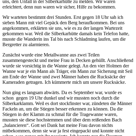
uns, den Unfall in der Silberkarhütte zu melden. Wir waren
erleichtert, denn nun waren wir sicher, Hilfe zu bekommen.
Wir warteten bestimmt drei Stunden. Erst gegen 18 Uhr sah ich
sieben Mann mit viel Gepäck den Berg heraufkommen. Bei uns
angekommen, erklärten sie uns, wie es zu der langen Wartezeit
gekommen war. Weil die Silberkarhütte damals kein Telefon hatte,
musste die Wanderin ins Tal bis nach Schladming laufen, um die
Bergretter zu alarmieren.
Zunächst wurde eine Metallwanne aus zwei Teilen
zusammengesteckt und meine Frau in Decken gehüllt. Anschließend
wurde sie vorsichtig in die Wanne gelegt. An den vier Holmen der
Wanne war je ein Mann als Träger, ein Mann zur Sicherung mit Seil
am Ende der Wanne und zwei Männer haben die Rucksäcke der
Kameraden getragen. Ich kümmerte mich um unsere Rucksäcke.
Nun ging es langsam abwärts. Da es September war, wurde es
schon gegen 19 Uhr dunkel und wir mussten noch durch die
Silberkarklamm. Weil es dort stockfinster war, zündeten die Männer
Fackeln an, um die Stiegen besser erkennen zu können. Da die
Stiegen in der Klamm zu schmal für die Tragewanne waren,
mussten sie diese hochstemmen und über dem reißenden Bach
balancieren
. Gott sei Dank hat meine Frau davon nichts
mitbekommen, denn sie war ja fest eingepackt und konnte nicht