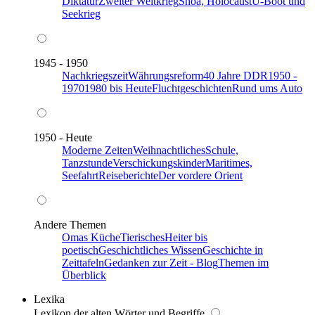
Diktatur
Zweiter Weltkrieg
Shoa, Holocaust
U-Boot und
Seekrieg
1945 - 1950
Nachkriegszeit
Währungsreform
40 Jahre DDR
1950 -
1970
1980 bis Heute
Fluchtgeschichten
Rund ums Auto
1950 - Heute
Moderne Zeiten
Weihnachtliches
Schule,
Tanzstunde
Verschickungskinder
Maritimes,
Seefahrt
Reiseberichte
Der vordere Orient
Andere Themen
Omas Küche
Tierisches
Heiter bis
poetisch
Geschichtliches Wissen
Geschichte in
Zeittafeln
Gedanken zur Zeit - Blog
Themen im
Überblick
Lexika
Lexikon der alten Wörter und Begriffe