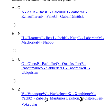
A - G
A - Aal
B - Baas
C - Calculus
D - dalbern
E -
Echauffieren
F - Fähe
G - Gabelfrühstück
H - N
H - Haarnetz
I - Ibex
J - Jach
K - Kaap
L - Laberdan
M -
Machorka
N - Nabob
O - U
O - Obers
P - Pachulke
Q - Quacksalber
R -
Rabattmarke
S - Sabberlatz
T - Tabernakel
U -
Ubiquisten
V - Z
V - Vabanque
W - Wackelpeter
X - Xanthippe
Y -
Yacht
Z - Zabel
️ Maritimes Lexikon
️ Ostpreußen-
Vokabular