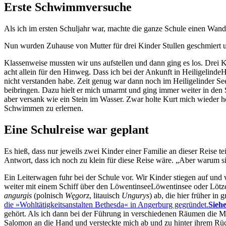
Erste Schwimmversuche
Als ich im ersten Schuljahr war, machte die ganze Schule einen Wande
Nun wurden Zuhause von Mutter für drei Kinder Stullen geschmiert un
Klassenweise mussten wir uns aufstellen und dann ging es los. Drei 
acht allein für den Hinweg. Dass ich bei der Ankunft in
Heiligelinde
H
nicht verstanden habe. Zeit genug war dann noch im Heiligelinder Se
beibringen. Dazu hielt er mich umarmt und ging immer weiter in de
aber versank wie ein Stein im Wasser. Zwar holte Kurt mich wieder 
Schwimmen zu erlernen.
Eine Schulreise war geplant
Es hieß, dass nur jeweils zwei Kinder einer Familie an dieser Reise
Antwort, dass ich noch zu klein für diese Reise wäre.
Aber warum sin
Ein Leiterwagen fuhr bei der Schule vor. Wir Kinder stiegen auf u
weiter mit einem Schiff über den
Löwentinsee
Löwentinsee oder Lötze
angurgis
(polnisch
Węgorz
, litauisch
Ungurys
) ab, die hier früher in
die »Wohltätigkeitsanstalten Bethesda« in Angerburg gegründet.
Sieh
gehört. Als ich dann bei der Führung in verschiedenen Räumen die Men
Salomon an die Hand und versteckte mich ab und zu hinter ihrem Rücke