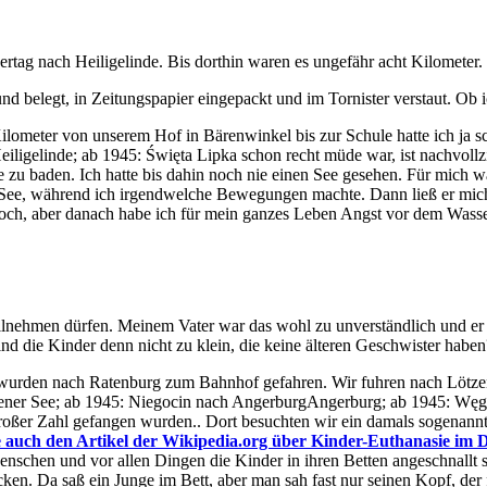
rtag nach Heiligelinde. Bis dorthin waren es ungefähr acht Kilometer.
d belegt, in Zeitungspapier eingepackt und im Tornister verstaut. Ob 
Kilometer von unserem Hof in Bärenwinkel bis zur Schule hatte ich ja 
eiligelinde; ab 1945: Święta Lipka
schon recht müde war, ist nachvollzi
e zu baden. Ich hatte bis dahin noch nie einen See gesehen. Für mich
n See, während ich irgendwelche Bewegungen machte. Dann ließ er mich
hoch, aber danach habe ich für mein ganzes Leben Angst vor dem Wasse
 teilnehmen dürfen. Meinem Vater war das wohl zu unverständlich und e
d die Kinder denn nicht zu klein, die keine älteren Geschwister haben
nd wurden nach Ratenburg zum Bahnhof gefahren. Wir fuhren nach
Lötze
ner See; ab 1945: Niegocin
nach
Angerburg
Angerburg; ab 1945: Węgor
 großer Zahl gefangen wurden.
. Dort besuchten wir ein damals sogenann
e auch den Artikel der Wikipedia.org über Kinder-Euthanasie im D
schen und vor allen Dingen die Kinder in ihren Betten angeschnallt sah
n. Da saß ein Junge im Bett, aber man sah fast nur seinen Kopf, der f