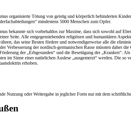
ismus organisierte Tötung von geistig und körperlich behinderten Kinde
derfachabteilungen
mindestens 5000 Menschen zum Opfer.
ismus bekannte sich vorbehaltlos zur Maxime, dass sich sowohl auf Ebe
einer Seite. Alle entgegenstehenden religiösen und humanitären Aspekte
hren, das seine Besten fördere und notwendigerweise alle die elimini
der Verbesserung der nordisch-germanischen Rasse müssten daher die G
e Förderung der
Erbgesunden
und die Beseitigung der
Kranken
. Al
ten im Sinne einer natürlichen Auslese
ausgemerzt
werden. Die so ve
taatsdoktrin erhoben.
e Nutzung oder Weitergabe in jeglicher Form nur mit dem schriftlich
eußen