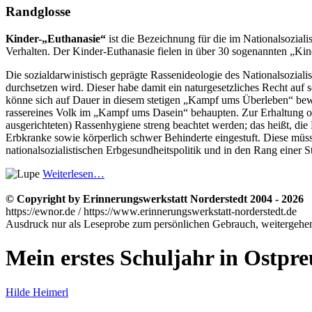
Randglosse
Kinder-
Euthanasie
ist die Bezeichnung für die im Nationalsozial
Verhalten. Der Kinder-Euthanasie fielen in über 30 sogenannten
Kin
Die sozialdarwinistisch geprägte Rassenideologie des Nationalsozial
durchsetzen wird. Dieser habe damit ein naturgesetzliches Recht auf s
könne sich auf Dauer in diesem stetigen
Kampf ums Überleben
bewä
rassereines Volk im
Kampf ums Dasein
behaupten. Zur Erhaltung o
ausgerichteten) Rassenhygiene streng beachtet werden; das heißt, di
Erbkranke sowie körperlich schwer Behinderte eingestuft. Diese müss
nationalsozialistischen Erbgesundheitspolitik und in den Rang einer S
Weiterlesen…
© Copyright by Erinnerungswerkstatt Norderstedt 2004 - 2026
https://ewnor.de / https://www.erinnerungswerkstatt-norderstedt.de
Ausdruck nur als Leseprobe zum persönlichen Gebrauch, weitergehend
Mein erstes Schuljahr in Ostpr
Hilde Heimerl