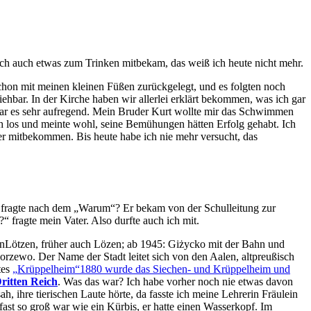
ich auch etwas zum Trinken mitbekam, das weiß ich heute nicht mehr.
schon mit meinen kleinen Füßen zurückgelegt, und es folgten noch
ehbar. In der Kirche haben wir allerlei erklärt bekommen, was ich gar
 war es sehr aufregend. Mein Bruder Kurt wollte mir das Schwimmen
 los und meinte wohl, seine Bemühungen hätten Erfolg gehabt. Ich
r mitbekommen. Bis heute habe ich nie mehr versucht, das
r fragte nach dem
Warum
? Er bekam von der Schulleitung zur
?
fragte mein Vater. Also durfte auch ich mit.
n
Lötzen, früher auch Lözen; ab 1945: Giżycko
mit der Bahn und
zewo. Der Name der Stadt leitet sich von den Aalen, altpreußisch
tes
Krüppelheim
1880 wurde das Siechen- und Krüppelheim und
ritten Reich
. Was das war? Ich habe vorher noch nie etwas davon
, ihre tierischen Laute hörte, da fasste ich meine Lehrerin Fräulein
ast so groß war wie ein Kürbis, er hatte einen Wasserkopf. Im