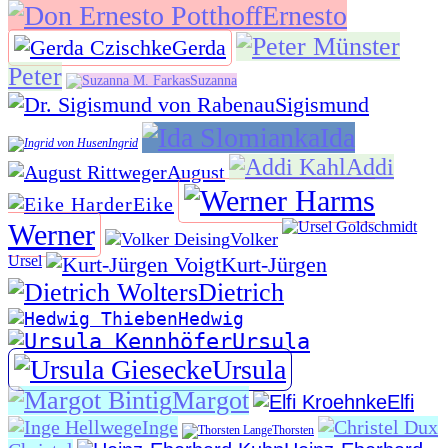
Ernesto
Gerda
Peter
Suzanna
Sigismund
Ida
Ingrid
Addi
August
Eike
Werner
Volker
Ursel
Kurt-Jürgen
Dietrich
Hedwig
Ursula
Ursula
Margot
Elfi
Inge
Thorsten