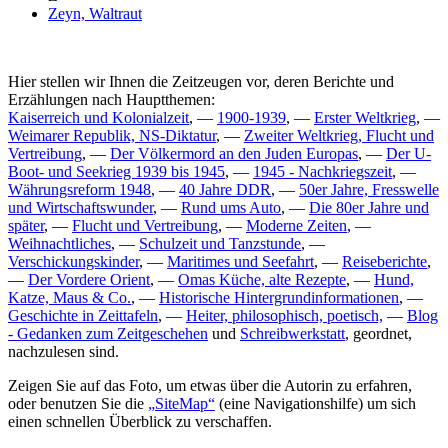
Zeyn, Waltraut
Hier stellen wir Ihnen die Zeitzeugen vor, deren Berichte und
Erzählungen nach Hauptthemen:
Kaiserreich und Kolonialzeit
, —
1900-1939
, —
Erster Weltkrieg
, —
Weimarer Republik, NS-Diktatur
, —
Zweiter Weltkrieg, Flucht und
Vertreibung
, —
Der Völkermord an den Juden Europas
, —
Der U-
Boot- und Seekrieg 1939 bis 1945
, —
1945 - Nachkriegszeit
, —
Währungsreform 1948
, —
40 Jahre DDR
, —
50er Jahre, Fresswelle
und Wirtschaftswunder
, —
Rund ums Auto
, —
Die 80er Jahre und
später
, —
Flucht und Vertreibung
, —
Moderne Zeiten
, —
Weihnachtliches
, —
Schulzeit und Tanzstunde
, —
Verschickungskinder
, —
Maritimes und Seefahrt
, —
Reiseberichte
,
—
Der Vordere Orient
, —
Omas Küche, alte Rezepte
, —
Hund,
Katze, Maus & Co.
, —
Historische Hintergrundinformationen
, —
Geschichte in Zeittafeln
, —
Heiter, philosophisch, poetisch,
—
Blog
- Gedanken zum Zeitgeschehen
und
Schreibwerkstatt
, geordnet,
nachzulesen sind.
Zeigen Sie auf das Foto, um etwas über die Autorin zu erfahren,
oder benutzen Sie die
SiteMap
(eine Navigationshilfe) um sich
einen schnellen Überblick zu verschaffen.