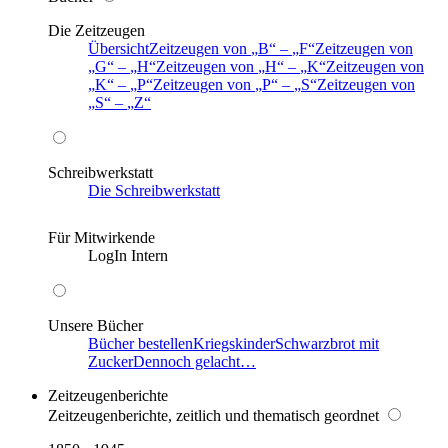
Die Zeitzeugen
Übersicht
Zeitzeugen von
B
–
F
Zeitzeugen von
G
–
H
Zeitzeugen von
H
–
K
Zeitzeugen von
K
–
P
Zeitzeugen von
P
–
S
Zeitzeugen von
S
–
Z
Schreibwerkstatt
Die Schreibwerkstatt
Für Mitwirkende
LogIn Intern
Unsere Bücher
Bücher bestellen
Kriegskinder
Schwarzbrot mit
Zucker
Dennoch gelacht…
Zeitzeugenberichte
Zeitzeugenberichte, zeitlich und thematisch geordnet