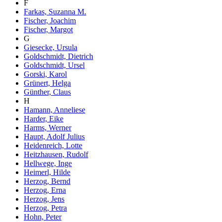
F
Farkas, Suzanna M.
Fischer, Joachim
Fischer, Margot
G
Giesecke, Ursula
Goldschmidt, Dietrich
Goldschmidt, Ursel
Gorski, Karol
Grünert, Helga
Günther, Claus
H
Hamann, Anneliese
Harder, Eike
Harms, Werner
Haupt, Adolf Julius
Heidenreich, Lotte
Heitzhausen, Rudolf
Hellwege, Inge
Heimerl, Hilde
Herzog, Bernd
Herzog, Erna
Herzog, Jens
Herzog, Petra
Hohn, Peter