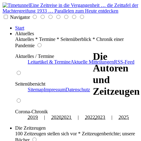
Eine Zeitreise in die Vergangenheit … die Zeittafel der
Machtergreifung 1933 … Parallelen zum Heute entdecken
Navigator
Start
Aktuelles
Aktuelles * Termine * Seitenüberblick * Chronik einer
Pandemie
Die
Aktuelles / Termine
Leitartikel & Termine
Aktuelle Mitteilungen
RSS-Feed
Autoren
und
Seitenübersicht
Zeitzeugen
Sitemap
Impressum
Datenschutz
Corona-Chronik
2019
|
2020
2021
|
2022
2023
|
2025
Die Zeitzeugen
100 Zeitzeugen stellen sich vor * Zeitzeugenberichte; unsere
Bücher