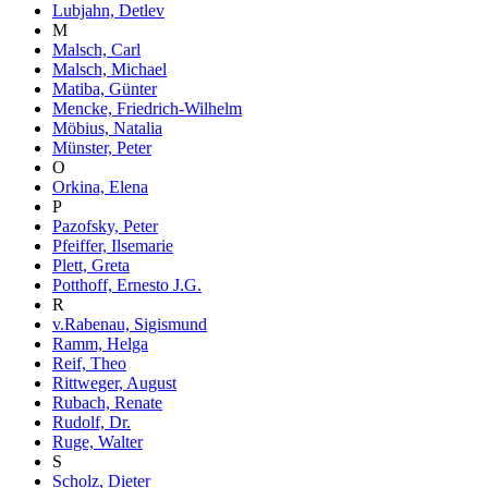
Lubjahn, Detlev
M
Malsch, Carl
Malsch, Michael
Matiba, Günter
Mencke, Friedrich-Wilhelm
Möbius, Natalia
Münster, Peter
O
Orkina, Elena
P
Pazofsky, Peter
Pfeiffer, Ilsemarie
Plett, Greta
Potthoff, Ernesto J.G.
R
v.Rabenau, Sigismund
Ramm, Helga
Reif, Theo
Rittweger, August
Rubach, Renate
Rudolf, Dr.
Ruge, Walter
S
Scholz, Dieter