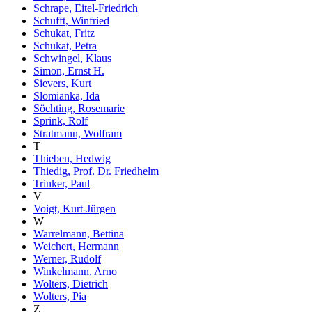
Schrape, Eitel-Friedrich
Schufft, Winfried
Schukat, Fritz
Schukat, Petra
Schwingel, Klaus
Simon, Ernst H.
Sievers, Kurt
Slomianka, Ida
Söchting, Rosemarie
Sprink, Rolf
Stratmann, Wolfram
T
Thieben, Hedwig
Thiedig, Prof. Dr. Friedhelm
Trinker, Paul
V
Voigt, Kurt-Jürgen
W
Warrelmann, Bettina
Weichert, Hermann
Werner, Rudolf
Winkelmann, Arno
Wolters, Dietrich
Wolters, Pia
Z