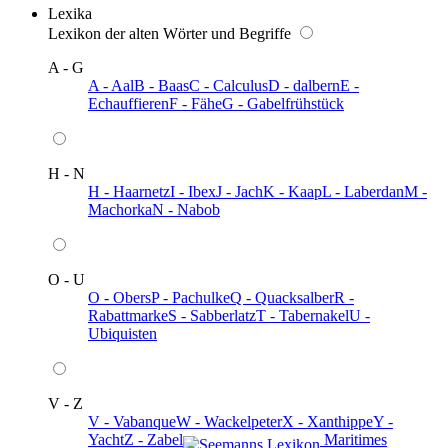
Lexika
Lexikon der alten Wörter und Begriffe
A - G
A - Aal
B - Baas
C - Calculus
D - dalbern
E -
Echauffieren
F - Fähe
G - Gabelfrühstück
H - N
H - Haarnetz
I - Ibex
J - Jach
K - Kaap
L - Laberdan
M -
Machorka
N - Nabob
O - U
O - Obers
P - Pachulke
Q - Quacksalber
R -
Rabattmarke
S - Sabberlatz
T - Tabernakel
U -
Ubiquisten
V - Z
V - Vabanque
W - Wackelpeter
X - Xanthippe
Y -
Yacht
Z - Zabel
️ Maritimes