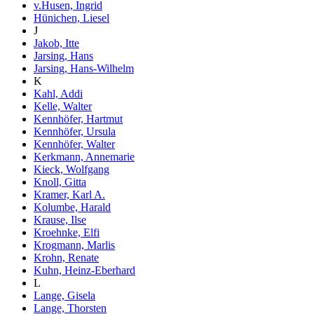
v.Husen, Ingrid
Hünichen, Liesel
J
Jakob, Itte
Jarsing, Hans
Jarsing, Hans-Wilhelm
K
Kahl, Addi
Kelle, Walter
Kennhöfer, Hartmut
Kennhöfer, Ursula
Kennhöfer, Walter
Kerkmann, Annemarie
Kieck, Wolfgang
Knoll, Gitta
Kramer, Karl A.
Kolumbe, Harald
Krause, Ilse
Kroehnke, Elfi
Krogmann, Marlis
Krohn, Renate
Kuhn, Heinz-Eberhard
L
Lange, Gisela
Lange, Thorsten