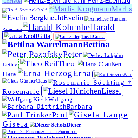
Christel
Heinz-Eberhard
Marlis
Rolf
Evelin
Harald
Anneliese
Gitta
Gunter
Bettina
Peter
Theo
Detlev
Erna
Hans
Kurt
Claus
Liesel
Rosemarie
Wolfgang
Barbara
Paul
Gisela
Dieter
Friedhelm