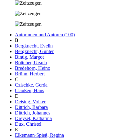
Autorinnen und Autoren (100)
B
Bergknecht, Evelin
Bergknecht, Gunter
Bintig, Margot
Böttcher, Ursula
Bredehorn, Heino
Brünn, Herbert
C
Czischke, Gerda
Claußen, Hans
D
Deising, Volker
Dittrich, Barbara
Dittrich, Johannes
Dreysel, Katharina
Dux, Christel
E
Elkemann-Spieß, Regina