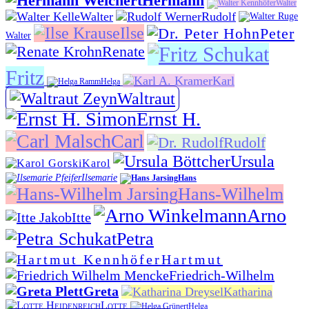
Hermann
Walter
Walter
Rudolf
Ilse
Peter
Walter
Renate
Fritz
Karl
Helga
Waltraut
Ernst H.
Carl
Rudolf
Ursula
Karol
Ilsemarie
Hans
Hans-Wilhelm
Arno
Itte
Petra
Hartmut
Friedrich-Wilhelm
Greta
Katharina
Lotte
Helga