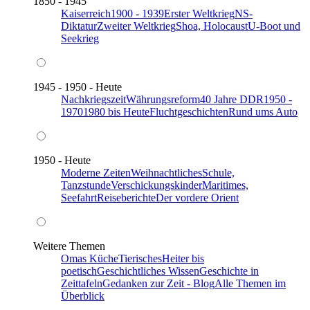
1850 - 1945
Kaiserreich
1900 - 1939
Erster Weltkrieg
NS-
Diktatur
Zweiter Weltkrieg
Shoa, Holocaust
U-Boot und
Seekrieg
1945 - 1950 - Heute
Nachkriegszeit
Währungsreform
40 Jahre DDR
1950 -
1970
1980 bis Heute
Fluchtgeschichten
Rund ums Auto
1950 - Heute
Moderne Zeiten
Weihnachtliches
Schule,
Tanzstunde
Verschickungskinder
Maritimes,
Seefahrt
Reiseberichte
Der vordere Orient
Weitere Themen
Omas Küche
Tierisches
Heiter bis
poetisch
Geschichtliches Wissen
Geschichte in
Zeittafeln
Gedanken zur Zeit - Blog
Alle Themen im
Überblick